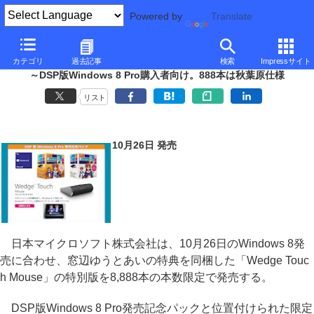
Powered by
Translate
日本マイクロソフト、窓辺ゆう/あいの特典付きマウスを8,888本限定発
カテゴリ
過去記事
検索
Impressサイト
売
～DSP版Windows 8 Pro購入者向け。888本は秋葉原仕様
リスト
10月26日 発売
日本マイクロソフト株式会社は、10月26日のWindows 8発
売に合わせ、窓辺ゆうとあいの特典を同梱した「Wedge Touc
h Mouse」の特別版を8,888本の本数限定で発売する。
DSP版Windows 8 Pro発売記念パックと位置付けられた限定