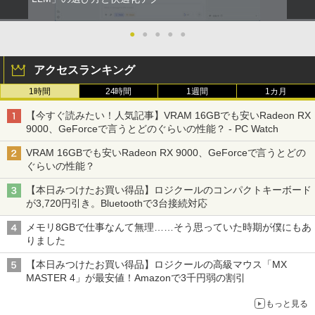
風（単行本）
【お買い物マラソン限定価格】モニター
2
21.5インチ 100Hz FHD VAパネル スピー
●
●
●
●
●
￥25,249
カー搭載 ブルーライト軽減 ノングレアタ
イプ 壁掛け対応 省スペース 角度調整 高
アクセスランキング
視野角 178° Adaptive-Sync対応 MAXZ
EN MJM22CH03-F100 2608mr
1時間
24時間
1週間
1カ月
ちいかわ なんか小さくてかわいいやつ
3
￥9,930
（4）なんか小さくてためになる豆本付き
【今すぐ読みたい！人気記事】VRAM 16GBでも安いRadeon RX
特装版 （プレミアムKC） [ ナガノ ]
9000、GeForceで言うとどのぐらいの性能？ - PC Watch
￥2,420
VRAM 16GBでも安いRadeon RX 9000、GeForceで言うとどの
液晶モニター PCディスプレイ 23.8 24イ
3
ぐらいの性能？
ンチ 144Hz 1ms IPS フルHD ノングレア
非光沢 ブルーライトカット HDMI VGA
【本日みつけたお買い得品】ロジクールのコンパクトキーボード
スピーカー内蔵 ヘッドホン端子 VESA対
小学館の図鑑NEO／1〜10巻セット
4
が3,720円引き。Bluetoothで3台接続対応
応 テレワーク 在宅勤務 法人向け オフィ
ス TERRA 2441W
￥25,300
メモリ8GBで仕事なんて無理……そう思っていた時期が僕にもあ
りました
￥9,999
【本日みつけたお買い得品】ロジクールの高級マウス「MX
MASTER 4」が最安値！Amazonで3千円弱の割引
からだの厚みを薄くする [ 土屋元明 ]
【楽天1位！保護レザーケース付き】【タ
5
4
もっと見る
ッチ選択】 モバイルモニター 15.6インチ