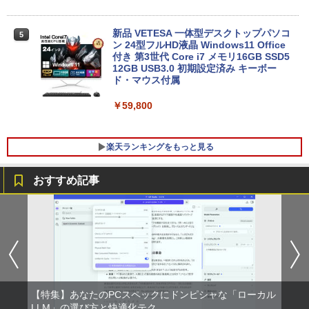
【★最大100%ポイント】【大特価!訳あ
新品 VETESA 一体型デスクトップパソコ
5
5
り!】【タッチパネル×Webカメラ】Pana
ン 24型フルHD液晶 Windows11 Office
sonic Let's note CF-XZ6/第7世代 Core
付き 第3世代 Core i7 メモリ16GB SSD5
i5/メモリ:8GB/SSD:128GB/12型液晶/Wi
12GB USB3.0 初期設定済み キーボー
fi/Bluetooth/Office/USB-C/HDMI/中古パ
ド・マウス付属
ソコン ノートパソコン モバイルパソコン
Windows11 Windows10
￥59,800
￥11,999
楽天ランキングをもっと見る
おすすめ記事
アースドリームス 厳選おまかせモニター
はだしのゲン（全7巻セット） （中公文
1
1
21.5型〜27型ワイド 【HDMI対応 / FULL
庫コミック版） [ 中沢啓治 ]
HD解像度】 大手メーカー液晶 (Dell/HP/
NEC等) テレワーク デュアルモニター S
￥5,852
witch PS4 PS5対応 【整備済み中古品】
￥6,470
【特集】あなたのPCスペックにドンピシャな「ローカル
【中古】ギリシャ語辞典/大学書林/古川晴
LLM」の選び方と快適化テク
2