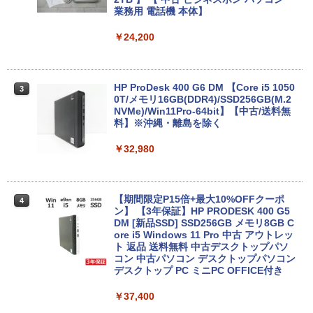
￥14,990
￥594
￥1,117
HDMI対応 送料無料 訳あり品
業務用 電話機 本体】
￥7,980
￥24,200
【2026年アップグレード版】AOKIMI ワイヤ
On My Road (Stadium ver.)
HUNTER×HUNTER モノクロ版 39 (ジャンプ
レスイヤホン bluetooth イヤホン V12 小型
コミックスDIGITAL)
by Amazon 炭酸水 ラベルレス 500ml ×24本
軽量 ブルートゥースHi-Fi 最大36時間再生 ぶ
強炭酸水 ペットボトル 500ミリリットル (Sm
￥250
るーとゅーす コードレス ENCノイズキャン
art Basic)
【期間限定破格金額！】新生活 新古品 W
HP ProDesk 400 G6 DM 【Core i5 1050
￥572
3
3
セリング 自動ペアリング Type-C充電 マイク
in11搭載 パソコンノートパソコンoffice
0T/メモリ16GB(DDR4)/SSD256GB(M.2
付き 防水 タッチ式音量調整 スポーツ/通勤/通
付き 初心者向けノートPC 初期設定済 1
NVMe)/Win11Pro-64bit】【中古/送料無
￥1,625
学/WEB会議(ホワイト)
5.6型 インテル高速CPU ランダムで発送
料】※沖縄・離島を除く
メモリ4GB～ 高速SSD1TB 最大 フルHD
BUGS LIFE
スーパーの裏でヤニ吸うふたり 9巻 (デジタル
Webカメラ zoom 軽量薄型 無線 型番更
￥1,964
￥32,980
版ビッグガンガンコミックス)
コカ・コーラ やかんの麦茶 from 爽健美茶 ラ
新で在庫処分
ベルレス 650mlPET×24本
￥250
￥810
￥9,980
Xiaomi シャオミ REDMI Buds 8 Lite ワイヤ
￥2,009
レスイヤホン Bluetooth 5.4 ノイズキャンセ
【期間限定P15倍+最大10%OFFクーポ
4
リング ANC 36時間再生
ン】 【3年保証】HP PRODESK 400 G5
DM [新品SSD] SSD256GB メモリ8GB C
中古ノートパソコン Core i3/i5選択可 Wi
ore i5 Windows 11 Pro 中古 アウトレッ
￥3,480
4
ndows11 Pro WPS Office 2024付き メ
ト 返品 送料無料 中古デスクトップパソ
モリ8GB SSD1TB 15.6型 テンキー ビジ
コン 中古パソコン デスクトップパソコン
ネス 在宅勤務 学生向け 福袋2026
デスクトップ PC ミニPC OFFICE付き
￥11,900
￥37,400