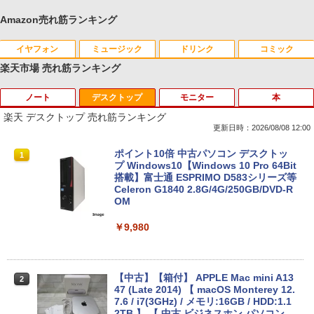
Amazon売れ筋ランキング
イヤフォン
ミュージック
ドリンク
コミック
楽天市場 売れ筋ランキング
ノート
デスクトップ
モニター
本
Anker Soundcore P40i オフホワイト
BRUCE WAYNE feat. Flo Milli, ATL Jacob
by Amazon 天然水 ラベルレス 500ml ×24本
薬屋のひとりごと 17巻 (デジタル版ビッグガ
[Explicit]
富士山の天然水 バナジウム含有 水 ミネラル
ンガンコミックス)
楽天 デスクトップ 売れ筋ランキング
ウォーター ペットボトル 静岡県産 500ミリリ
￥7,990
更新日時：2026/08/08 12:00
ットル (Smart Basic)
￥250
￥770
【ノートPC用】【あんしん3ヶ月に延長
ポイント10倍 中古パソコン デスクトッ
1
1
￥1,380
保証】通常付属している30日の保証期間
プ Windows10【Windows 10 Pro 64Bit
が3ヶ月に延長されます。【単品購入・併
搭載】富士通 ESPRIMO D583シリーズ等
Anker Soundcore P31i ブラック
BRUCE WAYNE feat. Flo Milli, ATL Jacob
異世界居酒屋「のぶ」(22) (角川コミックス・
用不可※レビューキャンペーンは除く /
Celeron G1840 2.8G/4G/250GB/DVD-R
[Explicit]
エース)
【Amazon.co.jp限定】 い・ろ・は・す 2L P
ノートパソコン専用】
OM
ET ラベルレス ×8本
￥5,990
￥250
￥832
￥1,000
￥9,980
￥1,112
Anker Soundcore Liberty 5 ミッドナイトブ
On My Road (Stadium ver.)
ONE PIECE モノクロ版 115 (ジャンプコミッ
おまかせ 中古ノートパソコン Windows
【中古】【箱付】 APPLE Mac mini A13
2
2
ラック
クスDIGITAL)
by Amazon 天然水ラベルレス 2L×9本
11 A4サイズ 15型以上 メーカー 富士通 N
47 (Late 2014) 【 macOS Monterey 12.
EC 等 CPU Intel Cel 第6世代 メモリ4GB
7.6 / i7(3GHz) / メモリ:16GB / HDD:1.1
￥250
SSD128GB 無線LAN WPS office2搭載
2TB 】 【 中古 ビジネスホン パソコン