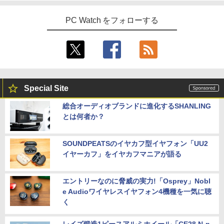
ノングレア 非光沢 1080PフルHD コスパ
￥1,540
高画質 デュアルモニター サブモニター
ポータブルモニター ゲーミングモニター
PC Watch をフォローする
リモートワーク IPS Tpye-C/mini HDMI
pc ミニPC iPhone対応
￥9,999
Special Site
HP P224 LED液晶モニター 21.5インチワ
5
イド 薄型 液晶ディスプレイ 1920×1080
総合オーディオブランドに進化するSHANLING
（フルHD）白色LEDバックライト IPSパ
とは何者か？
ネル 非光沢 ノングレア ディスプレイポ
ート HDMI VGA PS4 switch 対応 スイッ
チ VESA準拠【中古】
SOUNDPEATSのイヤカフ型イヤフォン「UU2
￥5,600
イヤーカフ」をイヤカフマニアが語る
エントリーなのに脅威の実力!「Osprey」Nobl
e Audioワイヤレスイヤフォン4機種を一気に聴
く