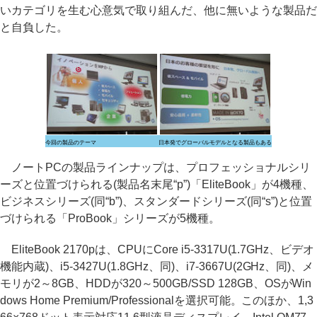
いカテゴリを生む心意気で取り組んだ、他に無いような製品だ
と自負した。
今回の製品のテーマ
日本発でグローバルモデルとなる製品もある
ノートPCの製品ラインナップは、プロフェッショナルシリ
ーズと位置づけられる(製品名末尾“p”)「EliteBook」が4機種、
ビジネスシリーズ(同“b”)、スタンダードシリーズ(同“s”)と位置
づけられる「ProBook」シリーズが5機種。
EliteBook 2170pは、CPUにCore i5-3317U(1.7GHz、ビデオ
機能内蔵)、i5-3427U(1.8GHz、同)、i7-3667U(2GHz、同)、メ
モリが2～8GB、HDDが320～500GB/SSD 128GB、OSがWin
dows Home Premium/Professionalを選択可能。このほか、1,3