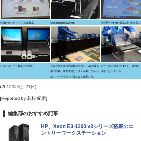
今回のデスクトップPC新製品
Compaq Elite 8300 US
同製品と4年前の製品の性能/省電力
こちらはノート製品での実演
発表会場では拷問試験の実演も。1m程度の
ノートPCに水をかけても、底面か
落下試験は落下直後はうまく起動しなかった
構造になっている
が、バッテリをつけ直したら起動した。
(2012年 6月 21日)
[Reported by 若杉 紀彦]
編集部のおすすめ記事
HP、Xeon E3-1200 v3シリーズ搭載のエ
ントリーワークステーション