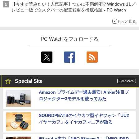
フルHD(1920×1080) IPS 144Hz 103%sR
【今すぐ読みたい！人気記事】ついに不満解消？Windows 11プ
GB 1500:1コントラスト比 300cd 高色精
レビュー版でタスクバーの配置変更を徹底検証 - PC Watch
度 低ブルーライト フリッカーフリー Ad
ative Sync対応HDMI1.4×2 DP1.2×1 3年
薬屋のひとりごと 17巻 【電子書籍】[ 日
5
もっと見る
保証 KTC H24B9S
向夏 ]
￥11,979
￥770
PC Watch をフォローする
【公式店】 モニター 23.8インチ 144Hz
5
FHD pcモニター フリッカーレス FullHD
ブルーライトカット ノングレア ディスプ
レイ HDMI 144hz pcモニター Adaptive-
Sync ブラック MAXZEN MJM24IC01 M
Special Site
JM24IC02-F144 マクスゼン マクスゼン
レビューCP1000
Amazon プライムデー過去最安! Anker注目プ
ロジェクター3モデルを使ってみた
￥13,280
SOUNDPEATSのイヤカフ型イヤフォン「UU2
イヤーカフ」をイヤカフマニアが語る
iFi audio主力「NEO Stream 3」「NEO iDSD