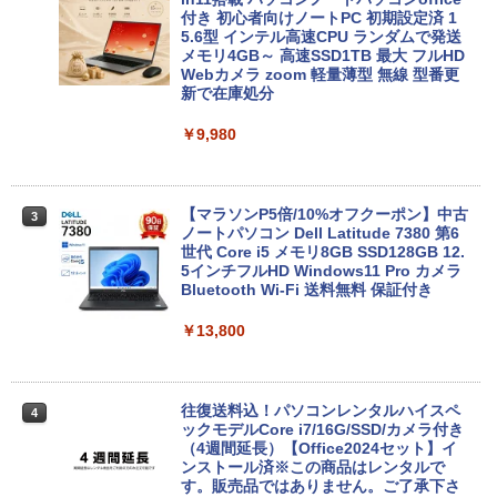
Anker Soundcore Liberty 5 ミッドナイトブ
On My Road (Stadium ver.)
ONE PIECE モノクロ版 115 (ジャンプコミッ
付き 初心者向けノートPC 初期設定済 1
ラック
クスDIGITAL)
by Amazon 天然水ラベルレス 2L×9本
5.6型 インテル高速CPU ランダムで発送
メモリ4GB～ 高速SSD1TB 最大 フルHD
￥250
Webカメラ zoom 軽量薄型 無線 型番更
￥14,990
￥594
￥1,117
新で在庫処分
￥9,980
【2026年アップグレード版】AOKIMI ワイヤ
On My Road (Stadium ver.)
HUNTER×HUNTER モノクロ版 39 (ジャンプ
レスイヤホン bluetooth イヤホン V12 小型
コミックスDIGITAL)
by Amazon 炭酸水 ラベルレス 500ml ×24本
軽量 ブルートゥースHi-Fi 最大36時間再生 ぶ
強炭酸水 ペットボトル 500ミリリットル (Sm
￥250
るーとゅーす コードレス ENCノイズキャン
art Basic)
【マラソンP5倍/10%オフクーポン】中古
￥572
3
セリング 自動ペアリング Type-C充電 マイク
ノートパソコン Dell Latitude 7380 第6
付き 防水 タッチ式音量調整 スポーツ/通勤/通
世代 Core i5 メモリ8GB SSD128GB 12.
￥1,625
学/WEB会議(ホワイト)
5インチフルHD Windows11 Pro カメラ
Bluetooth Wi-Fi 送料無料 保証付き
BUGS LIFE
スーパーの裏でヤニ吸うふたり 9巻 (デジタル
￥1,964
版ビッグガンガンコミックス)
コカ・コーラ やかんの麦茶 from 爽健美茶 ラ
￥13,800
ベルレス 650mlPET×24本
￥250
￥810
Xiaomi シャオミ REDMI Buds 8 Lite ワイヤ
￥2,009
レスイヤホン Bluetooth 5.4 ノイズキャンセ
リング ANC 36時間再生
往復送料込！パソコンレンタルハイスペ
4
ックモデルCore i7/16G/SSD/カメラ付き
（4週間延長）【Office2024セット】イ
￥3,480
ンストール済※この商品はレンタルで
す。販売品ではありません。ご了承下さ