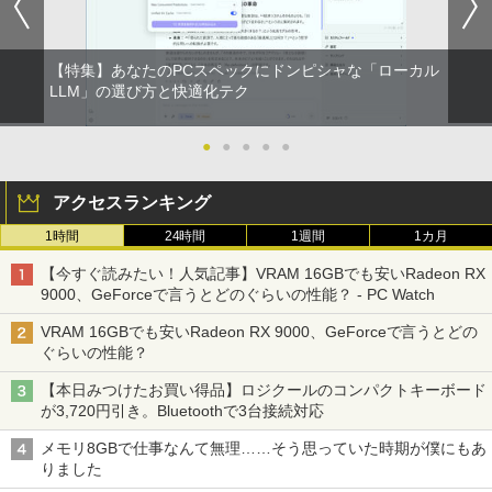
￥4,200
￥1,650
【特集】あなたのPCスペックにドンピシャな「ローカル
【超特価】厳選大手メーカー 液晶モニタ
【 限定生産・特典つき 】YUZURU2027
LLM」の選び方と快適化テク
2
2
ー シークレット 22-23型ワイド フルHD
羽生結弦カレンダー壁掛け版 [ 能登 直 ]
（1920x1080） HDMI指定可 ノングレア
EIZO IIYAMA 三菱 富士通 NEC IO-DATA
●
●
●
●
●
￥5,170
Dell HP PHILIPS等 液晶ディスプレイ
【中古】
アクセスランキング
￥4,480
1時間
24時間
1週間
1カ月
給与小六法 令和9年版 [ 一般財団法人
3
人事行政研究所 ]
【今すぐ読みたい！人気記事】VRAM 16GBでも安いRadeon RX
9000、GeForceで言うとどのぐらいの性能？ - PC Watch
ASUS エイスース 液晶ディスプレイ Ey
￥11,000
3
e Care [ 21.45型 / フルHD(1920×1080) /
VRAM 16GBでも安いRadeon RX 9000、GeForceで言うとどの
ワイド ] ブラック VP227HF
ぐらいの性能？
￥10,980
【本日みつけたお買い得品】ロジクールのコンパクトキーボード
【3千円以上送料無料】タッチペンで音が
4
が3,720円引き。Bluetoothで3台接続対応
聞ける!はじめてずかん1000 英語つき／
小学館辞典編集部
メモリ8GBで仕事なんて無理……そう思っていた時期が僕にもあ
【1,000円クーポン＋ポイント最大31.5%
4
りました
￥5,478
還元！】ゲーミングモニター 23.8インチ