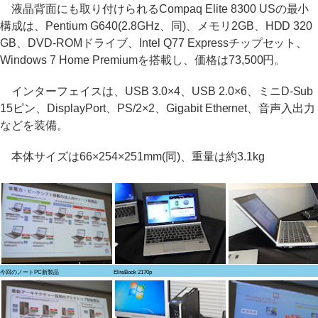
液晶背面にも取り付けられるCompaq Elite 8300 USの最小
構成は、Pentium G640(2.8GHz、同)、メモリ2GB、HDD 320
GB、DVD-ROMドライブ、Intel Q77 Expressチップセット、
Windows 7 Home Premiumを搭載し、価格は73,500円。
インターフェイスは、USB 3.0×4、USB 2.0×6、ミニD-Sub
15ピン、DisplayPort、PS/2×2、Gigabit Ethernet、音声入出力
などを装備。
本体サイズは66×254×251mm(同)、重量は約3.1kg
今回のノートPC新製品
EliteBook 2170p