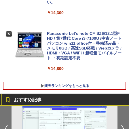
い。
￥14,300
Panasonic Let's note CF-SZ6/12.1型F
5
HD / 第7世代 Core i3-7100U /中古ノート
パソコン win11 office付・整備済み品・
メモリ8GB / 高速SSD搭載 / Webカメラ /
HDMI・VGA / WiFi / 超軽量モバイルノー
ト ・初期設定不要
￥14,800
楽天ランキングをもっと見る
おすすめ記事
【中古良品】【安心保証】PHILIPS 223V
月刊少女野崎くん（18）特装版 セレク
1
1
5L 21.5 インチフル HD 液晶モニター HD
ト小冊子「堀と鹿島編」付き （SEコミッ
MI VGA 入力 角度調整可能
クスプレミアム） [ 椿いづみ ]