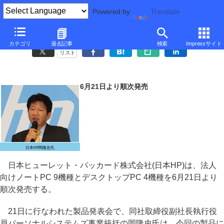
Powered by
Translate
日本HP、11.6型1.3kgのノートなど法人向けPC 13機種
カテゴリ
過去記事
検索
Impressサイト
リスト
6月21日より順次発売
日本HP岡隆史氏
日本ヒューレット・パッカード株式会社(日本HP)は、法人
向けノートPC 9機種とデスクトップPC 4機種を6月21日より
順次発売する。
21日に行なわれた製品発表会で、同社取締役副社長執行役
員パーソナルシステムズ事業統括の岡隆史氏は、今回の製品に