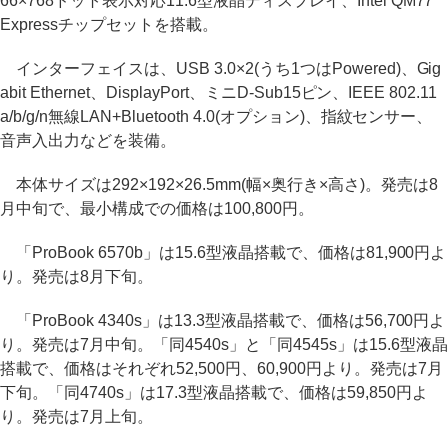
66×768ドット表示対応11.6型液晶ディスプレイ、Intel QM77
Expressチップセットを搭載。
インターフェイスは、USB 3.0×2(うち1つはPowered)、Gig
abit Ethernet、DisplayPort、ミニD-Sub15ピン、IEEE 802.11
a/b/g/n無線LAN+Bluetooth 4.0(オプション)、指紋センサー、
音声入出力などを装備。
本体サイズは292×192×26.5mm(幅×奥行き×高さ)。発売は8
月中旬で、最小構成での価格は100,800円。
「ProBook 6570b」は15.6型液晶搭載で、価格は81,900円よ
り。発売は8月下旬。
「ProBook 4340s」は13.3型液晶搭載で、価格は56,700円よ
り。発売は7月中旬。「同4540s」と「同4545s」は15.6型液晶
搭載で、価格はそれぞれ52,500円、60,900円より。発売は7月
下旬。「同4740s」は17.3型液晶搭載で、価格は59,850円よ
り。発売は7月上旬。