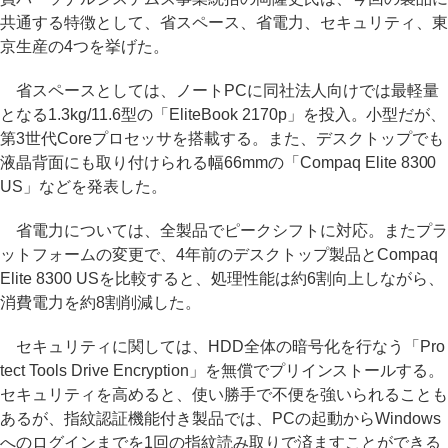
共通する特徴として、省スペース、省電力、セキュリティ、東
京生産の4つを挙げた。
省スペースとしては、ノートPCに同社法人向けでは最軽量
となる1.3kg/11.6型の「EliteBook 2170p」を投入。小型だが、
第3世代Coreプロセッサを搭載する。また、デスクトップでも
液晶背面にも取り付けられる幅66mmの「Compaq Elite 8300
US」などを発表した。
省電力については、全製品でピークシフトに対応。またプラ
ットフォームの変更で、4年前のデスクトップ製品とCompaq
Elite 8300 USを比較すると、処理性能は約6割向上しながら、
消費電力を約8割削減した。
セキュリティに関しては、HDD全体の暗号化を行なう「Pro
tect Tools Drive Encryption」を無償でプリインストールする。
セキュリティを高めると、使い勝手で不便を強いられることも
あるが、指紋認証機能付き製品では、PCの起動からWindows
へのログインまでを1回の指紋読み取りで済ますことができる