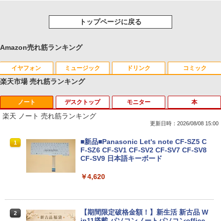
トップページに戻る
Amazon売れ筋ランキング
イヤフォン
ミュージック
ドリンク
コミック
楽天市場 売れ筋ランキング
ノート
デスクトップ
モニター
本
Anker Soundcore P40i オフホワイト
BRUCE WAYNE feat. Flo Milli, ATL Jacob
by Amazon 天然水 ラベルレス 500ml ×24本
薬屋のひとりごと 17巻 (デジタル版ビッグガ
[Explicit]
富士山の天然水 バナジウム含有 水 ミネラル
ンガンコミックス)
楽天 ノート 売れ筋ランキング
ウォーター ペットボトル 静岡県産 500ミリリ
￥7,990
更新日時：2026/08/08 15:00
ットル (Smart Basic)
￥250
￥770
■新品■Panasonic Let's note CF-SZ5 C
1
￥1,380
F-SZ6 CF-SV1 CF-SV2 CF-SV7 CF-SV8
CF-SV9 日本語キーボード
Anker Soundcore P31i ブラック
BRUCE WAYNE feat. Flo Milli, ATL Jacob
異世界居酒屋「のぶ」(22) (角川コミックス・
[Explicit]
エース)
【Amazon.co.jp限定】 い・ろ・は・す 2L P
￥4,620
ET ラベルレス ×8本
￥5,990
￥250
￥832
￥1,112
【期間限定破格金額！】新生活 新古品 W
2
in11搭載 パソコンノートパソコンoffice