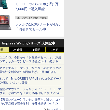
モトローラのスマホが約1万
7,000円で購入可能
本日みつけたお買い得品
レノボの15.3型ノートが4万5
千円引きでセール中
Impress Watchシリーズ 人気記事
時間
24時間
1週間
1カ月
ユニクロ、今日から「お盆特別セール」。涼感
シアサッカーワンピース待望値下げ、撥水ギア
ショーツは1990円に
マクドナルド、マックデリバリーの朝マックの
最低注文料金が500円値上げ。8月18日より
1,500円から受付
ミスド「Mrs. GREEN APPLE」のコラボドーナ
ツ4種、いよいよ発売！
老舗のマウスユーティリティ「チューチューマ
ウス」がAIの力を借りて15年ぶりに復活／64bit
化、Windows 10/11、「Chrome」も走り回
【家電レビュー】手ごわい雑草との戦い、コメ
る。復活記念で2026年末まで500円
リの草刈機で完全勝利 掃除機感覚で使えた
もっと見る