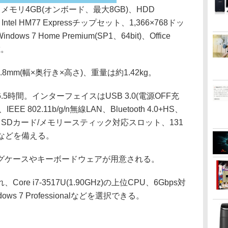
U、メモリ4GB(オンボード、最大8GB)、HDD
ntel HM77 Expressチップセット、1,366×768ドッ
s 7 Home Premium(SP1、64bit)、Office
載。
.8mm(幅×奥行き×高さ)、重量は約1.42kg。
時間。インターフェイスはUSB 3.0(電源OFF充
t、IEEE 802.11b/g/n無線LAN、Bluetooth 4.0+HS、
力、SDカード/メモリースティック対応スロット、131
などを備える。
ケースやキーボードウェアが用意される。
 i7-3517U(1.90GHz)の上位CPU、6Gbps対
ows 7 Professionalなどを選択できる。