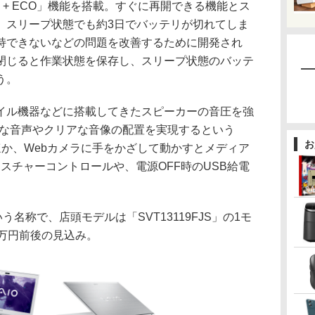
ke + ECO」機能を搭載。すぐに再開できる機能とス
、スリープ状態でも約3日でバッテリが切れてしま
持できないなどの問題を改善するために開発され
閉じると作業状態を保存し、スリープ状態のバッテ
う。
ル機器などに搭載してきたスピーカーの音圧を強
然な音声やクリアな音像の配置を実現するという
お
。このほか、Webカメラに手をかざして動かすとメディア
ェスチャーコントロールや、電源OFF時のUSB給電
う名称で、店頭モデルは「SVT13119FJS」の1モ
2万円前後の見込み。