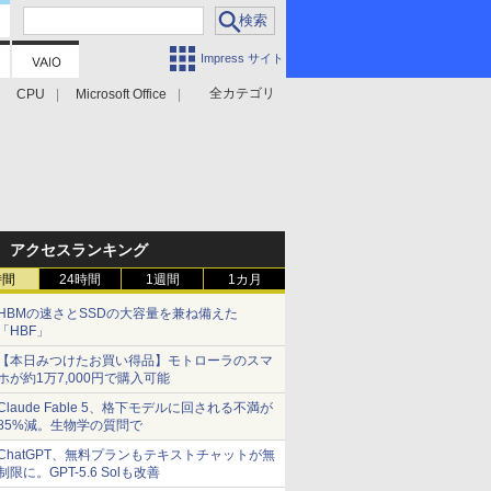
Impress サイト
全カテゴリ
CPU
Microsoft Office
アクセスランキング
時間
24時間
1週間
1カ月
HBMの速さとSSDの大容量を兼ね備えた
「HBF」
【本日みつけたお買い得品】モトローラのスマ
ホが約1万7,000円で購入可能
Claude Fable 5、格下モデルに回される不満が
85%減。生物学の質問で
ChatGPT、無料プランもテキストチャットが無
制限に。GPT-5.6 Solも改善