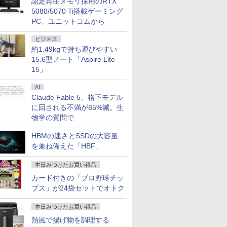
認定再生メモリ採用のRTX
5080/5070 Ti搭載ゲーミング
PC、ユニットコムから
ビジネス
約1.49kgで持ち運びやすい
15.6型ノート「Aspire Lite
15」
AI
Claude Fable 5、格下モデル
に回される不満が85%減。生
物学の質問で
HBMの速さとSSDの大容量
を兼ね備えた「HBF」
本日みつけたお買い得品
カード付きの「プロ野球チッ
プス」が24袋セットでオトク
本日みつけたお買い得品
熱風で揚げ物を調理する