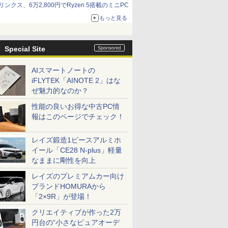
リンクス、6万2,800円でRyzen 5搭載のミニPC
もっと見る
Special Site
AIスマートノートの
iFLYTEK「AINOTE 2」はな
ぜ魅力的なのか？
性能の良いお得な中古PC情
報はこのページでチェック！
レイズ鍛造1ピースアルミホ
イール「CE28 N-plus」軽量
なままに剛性を向上
レイズのプレミアムカー向け
ブランドHOMURAから
「2×9R」が登場！
クリエイティブが作った2万
円台の“小さなピュアオーデ