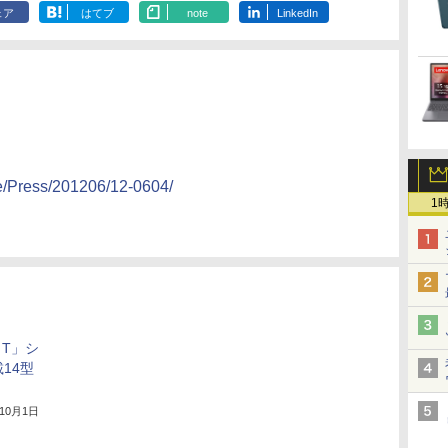
ェア
はてブ
note
LinkedIn
se/Press/201206/12-0604/
1
O T」シ
14型
年10月1日