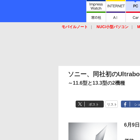
モバイルノート
NUC/小型パソコン
M
SSD
キーボード
マウス
ソニー、同社初のUltrabo
～11.6型と13.3型の2機種
ポスト
リスト
シ
6月9日