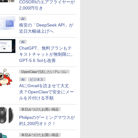
COSORIのエアフライヤーが
2,000円引き
AI
格安の「DeepSeek API」が
近日大幅値上げへ
AI
ChatGPT、無料プランもテ
キストチャットが無制限に。
GPT-5.6 Solも改善
OpenClawで試したいアレコレ
AI
ビジネス
AIにGmailを読ませて大丈
夫？OpenClawで安全にメー
ルを片付ける手順
本日みつけたお買い得品
Philipsのゲーミングマウスが
約1,200円オトク！
本日みつけたお買い得品