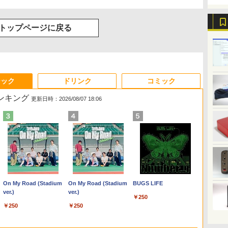
トップページに戻る
ジック
ドリンク
コミック
ランキング
更新日時：2026/08/07 18:06
Anker Soundcore
On My Road (Stadium
【2026年アップグレー
On My Road (Stadium
Xiaomi シャオミ REDMI
BUGS LIFE
Liberty 5 ミッドナイト
ver.)
ド版】AOKIMI ワイヤ
ver.)
Buds 8 Lite ワイヤレス
￥250
ブラック
レスイヤホン
イヤホン Bluetooth 5.4
￥250
￥250
bluetooth イヤホン
ノイズキャンセリング
￥14,990
￥1,964
￥3,480
V12 小型軽量 ブルート
ANC 36時間再生
ゥースHi-Fi 最大36時間