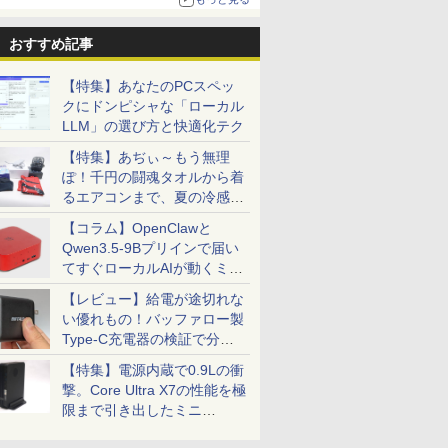
おすすめ記事
【特集】あなたのPCスペッ
クにドンピシャな「ローカル
LLM」の選び方と快適化テク
【特集】あぢぃ～もう無理
ぽ！千円の闘魂タオルから着
るエアコンまで、夏の冷感グ
ッズ一挙紹介
【コラム】OpenClawと
Qwen3.5-9Bプリインで届い
てすぐローカルAIが動くミニ
PC「SER9 Pro」
【レビュー】給電が途切れな
い優れもの！バッファロー製
Type-C充電器の検証で分か
ったこと
【特集】電源内蔵で0.9Lの衝
撃。Core Ultra X7の性能を極
限まで引き出したミニ
PC「GPD BOX」