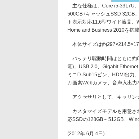
主な仕様は、Core i5-3317
500GB+キャッシュSSD 32GB、I
ト表示対応11.6型ワイド液晶、Window
Home and Business 2010を搭
本体サイズは約297×214.5×17
バッテリ駆動時間はともに約6.5
電)、USB 2.0、Gigabit Etherne
ミニD-Sub15ピン、HDMI出
万画素Webカメラ、音声入出力
アクセサリとして、キャリング
カスタマイズモデルも用意され、Core
応SSDの128GB～512GB、Wind
(2012年 6月 4日)