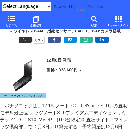
Powered by
Translate
パナソニック、「Let'snote S10プレミアムエディション」最上位モデ
カテゴリ
過去記事
検索
Impressサイト
ル
～ワイヤレスWAN、指紋センサー、FeliCa、Webカメラ搭載
リスト
12月8日 発売
価格：328,600円～
Let'snote S10プレミアムエディション
パナソニックは、12.1型ノートPC「Let'snote S10」の直販
モデル最上位“レッツノートS10プレミアムエディションリミ
テッド”「CF-S10FVVDP」(100台限定)を直販サイト「マイレ
ッツ倶楽部」で12月8日より発売する。予約開始は12月6日。