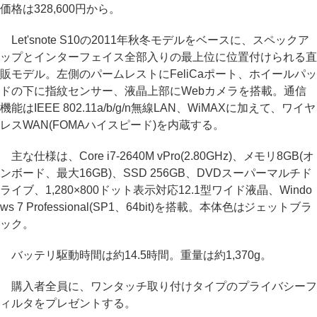
価格は328,600円から。
Let'snote S10の2011年秋冬モデルをベースに、スペックア
ップとインターフェイス全部入りの最上位に位置付けられる直
販モデル。左側のパームレストにFeliCaポート、ホイールパッ
ドの下に指紋センサー、液晶上部にWebカメラを搭載。通信
機能はIEEE 802.11a/b/g/n無線LAN、WiMAXに加えて、ワイヤ
レスWAN(FOMAハイスピード)を内蔵する。
主な仕様は、Core i7-2640M vPro(2.80GHz)、メモリ8GB(オ
ンボード、最大16GB)、SSD 256GB、DVDスーパーマルチド
ライブ、1,280×800ドット表示対応12.1型ワイド液晶、Windo
ws 7 Professional(SP1、64bit)を搭載。本体色はジェットブラ
ック。
バッテリ駆動時間は約14.5時間。重量は約1,370g。
購入者全員に、ワンタッチ取り付けタイプのプライバシーフ
ィルタをプレゼントする。