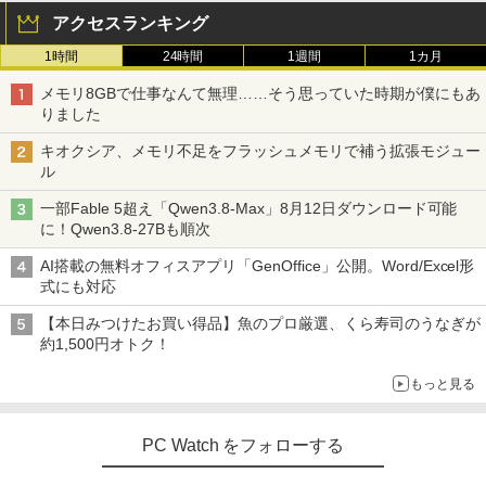
ore i3 10110U 16GB DDR4 64GBまで増
アクセスランキング
設 512GB SSD M.2 2242 最大8TB Wind
ows11 Pro mini pc 4.1GHz WIFI6 BT5.
1時間
24時間
1週間
1カ月
2 小型PC VESA対応 ミニパソコン 2画面
【漫画全巻セット】【中古】遊戯王［文
3
高性能 みにpc nucbox 省エネ デスクト
庫版］ ＜1〜22巻完結＞ 高橋和希
メモリ8GBで仕事なんて無理……そう思っていた時期が僕にもあ
ップPC
りました
￥9,030
￥66,248
キオクシア、メモリ不足をフラッシュメモリで補う拡張モジュー
ル
【中古】DRAGON BALL（ドラゴンボー
4
一部Fable 5超え「Qwen3.8-Max」8月12日ダウンロード可能
[VETESA正規販売店]デスクトップパソ
3
ル） （完全版） 全34巻完結（ジャンプ
に！Qwen3.8-27Bも順次
コン PC 一体型 新品 Windows11 27型 C
コミックスデラックス） （コミック） 全
ore i7 第4世代 Office付き メモリ16GB
巻セット
AI搭載の無料オフィスアプリ「GenOffice」公開。Word/Excel形
SSD512GB 初期設定済 ホワイト ブラッ
式にも対応
ク
￥9,653
【本日みつけたお買い得品】魚のプロ厳選、くら寿司のうなぎが
￥69,800
約1,500円オトク！
[9月上旬より発送予定][新品]ちいかわ な
5
もっと見る
んか小さくてかわいいやつ (1-8巻 最新
GMKtec GMK-K8 PLUS-32/1T-W11Pro
4
刊) 全巻セット [入荷予約]
(8845HS)
PC Watch をフォローする
￥9,900
￥124,800