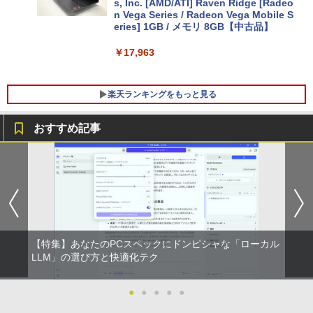
s, Inc. [AMD/ATI] Raven Ridge [Radeo
n Vega Series / Radeon Vega Mobile S
eries] 1GB / メモリ 8GB【中古品】
￥17,963
楽天ランキングをもっと見る
おすすめ記事
ポイント10倍 中古パソコン デスクトッ
Aランクパーティを離脱した俺は、元教
1
1
プパソコン Windows 11【Office付】
え子たちと迷宮深部を目指す。（13）
【Windows 11 Pro 64Bit搭載】DELL O
【電子書籍】[ ユーリ ]
ptiplexシリーズ Core i5搭載/4G/新品SS
D 120GB/DVD-ROM/送料無料【オプショ
￥792
ン色々有】
￥24,800
【特集】あなたのPCスペックにドンピシャな「ローカル
異世界ウォーキング（14） 【電子書籍】
LLM」の選び方と快適化テク
2
[ あるくひと ]
【エントリーでポイント100％還元のチ
●
●
●
●
●
￥792
2
ャンス】GMKtec ミニpc G3 Pro Intel C