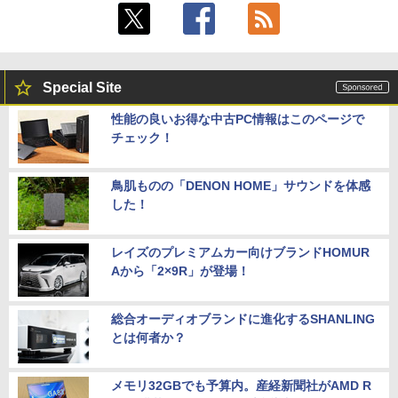
デスクトップPC Ryzen7 5700G メモリ1
5
6GB SSD1TB B550 グラボなし
Special Site
￥148,700
性能の良いお得な中古PC情報はこのページで
チェック！
鳥肌ものの「DENON HOME」サウンドを体感
した！
レイズのプレミアムカー向けブランドHOMUR
Aから「2×9R」が登場！
総合オーディオブランドに進化するSHANLING
とは何者か？
メモリ32GBでも予算内。産経新聞社がAMD R