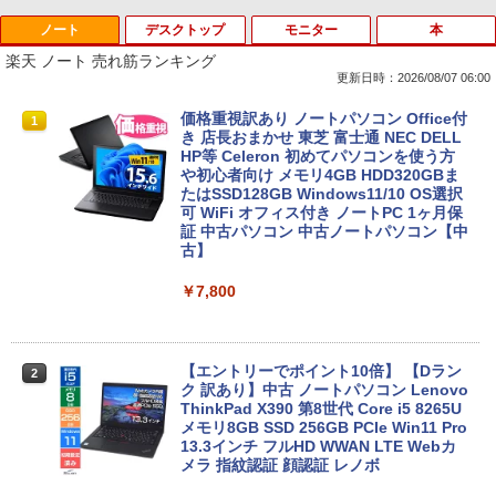
ノート
デスクトップ
モニター
本
Anker Soundcore P40i オフホワイト
BRUCE WAYNE feat. Flo Milli, ATL Jacob
【Amazon.co.jp限定】 い・ろ・は・す 2L P
薬屋のひとりごと 17巻 (デジタル版ビッグガ
[Explicit]
ET ラベルレス ×8本
ンガンコミックス)
楽天 ノート 売れ筋ランキング
￥7,990
更新日時：2026/08/07 06:00
￥250
￥1,112
￥770
価格重視訳あり ノートパソコン Office付
1
き 店長おまかせ 東芝 富士通 NEC DELL
HP等 Celeron 初めてパソコンを使う方
Anker Soundcore P31i ブラック
BRUCE WAYNE feat. Flo Milli, ATL Jacob
by Amazon 天然水 ラベルレス 500ml ×24本
異世界居酒屋「のぶ」(22) (角川コミックス・
や初心者向け メモリ4GB HDD320GBま
[Explicit]
富士山の天然水 バナジウム含有 水 ミネラル
エース)
たはSSD128GB Windows11/10 OS選択
ウォーター ペットボトル 静岡県産 500ミリリ
可 WiFi オフィス付き ノートPC 1ヶ月保
￥5,990
ットル (Smart Basic)
証 中古パソコン 中古ノートパソコン【中
￥250
￥832
古】
￥1,380
￥7,800
Anker Soundcore Liberty 5 ミッドナイトブ
On My Road (Stadium ver.)
ONE PIECE モノクロ版 115 (ジャンプコミッ
ラック
クスDIGITAL)
by Amazon 炭酸水 ラベルレス 500ml ×24本
強炭酸水 ペットボトル 500ミリリットル (Sm
￥250
art Basic)
【エントリーでポイント10倍】 【Dラン
￥14,990
￥594
2
ク 訳あり】中古 ノートパソコン Lenovo
ThinkPad X390 第8世代 Core i5 8265U
￥1,625
メモリ8GB SSD 256GB PCIe Win11 Pro
13.3インチ フルHD WWAN LTE Webカ
【2026年アップグレード版】AOKIMI ワイヤ
On My Road (Stadium ver.)
HUNTER×HUNTER モノクロ版 39 (ジャンプ
メラ 指紋認証 顔認証 レノボ
レスイヤホン bluetooth イヤホン V12 小型
コミックスDIGITAL)
by Amazon 天然水ラベルレス 2L×9本
軽量 ブルートゥースHi-Fi 最大36時間再生 ぶ
￥250