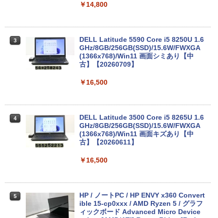
￥14,800
るーとゅーす コードレス ENCノイズキャン
￥572
￥1,117
セリング 自動ペアリング Type-C充電 マイク
付き 防水 タッチ式音量調整 スポーツ/通勤/通
学/WEB会議(ホワイト)
DELL Latitude 5590 Core i5 8250U 1.6
3
BUGS LIFE
スーパーの裏でヤニ吸うふたり 9巻 (デジタル
GHz/8GB/256GB(SSD)/15.6W/FWXGA
￥1,964
版ビッグガンガンコミックス)
コカ・コーラ やかんの麦茶 from 爽健美茶 ラ
(1366x768)/Win11 画面シミあり【中
ベルレス 650mlPET×24本
￥250
古】【20260709】
￥810
Xiaomi シャオミ REDMI Buds 8 Lite ワイヤ
￥2,009
￥16,500
レスイヤホン Bluetooth 5.4 ノイズキャンセ
リング ANC 36時間再生
￥2,980
DELL Latitude 3500 Core i5 8265U 1.6
4
GHz/8GB/256GB(SSD)/15.6W/FWXGA
(1366x768)/Win11 画面キズあり【中
古】【20260611】
￥16,500
HP / ノートPC / HP ENVY x360 Convert
5
ible 15-cp0xxx / AMD Ryzen 5 / グラフ
ィックボード Advanced Micro Device