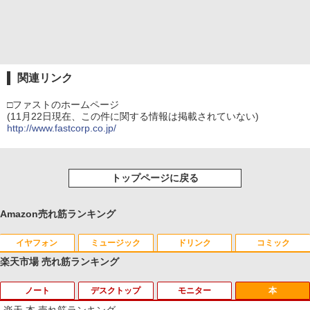
関連リンク
□ファストのホームページ
(11月22日現在、この件に関する情報は掲載されていない)
http://www.fastcorp.co.jp/
トップページに戻る
Amazon売れ筋ランキング
イヤフォン
ミュージック
ドリンク
コミック
楽天市場 売れ筋ランキング
ノート
デスクトップ
モニター
本
Anker Soundcore P40i オフホワイト
BRUCE WAYNE feat. Flo Milli, ATL Jacob
by Amazon 天然水 ラベルレス 500ml ×24本
薬屋のひとりごと 17巻 (デジタル版ビッグガ
[Explicit]
富士山の天然水 バナジウム含有 水 ミネラル
ンガンコミックス)