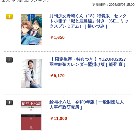
楽天 本 売れ筋ランキング
ウォーター ペットボトル 静岡県産 500ミリリ
￥7,990
更新日時：2026/08/08 15:00
ットル (Smart Basic)
￥250
￥770
■新品■Panasonic Let's note CF-SZ5 C
【中古良品】【安心保証】PHILIPS 223V
月刊少女野崎くん（18）特装版 セレク
1
1
1
￥1,380
F-SZ6 CF-SV1 CF-SV2 CF-SV7 CF-SV8
5L 21.5 インチフル HD 液晶モニター HD
ト小冊子「堀と鹿島編」付き （SEコミッ
CF-SV9 日本語キーボード
MI VGA 入力 角度調整可能
クスプレミアム） [ 椿いづみ ]
Anker Soundcore P31i ブラック
BRUCE WAYNE feat. Flo Milli, ATL Jacob
異世界居酒屋「のぶ」(22) (角川コミックス・
[Explicit]
エース)
【Amazon.co.jp限定】 い・ろ・は・す 2L P
￥4,620
￥4,200
￥1,650
ET ラベルレス ×8本
￥5,990
￥250
￥832
￥1,112
【期間限定破格金額！】新生活 新古品 W
【超特価】厳選大手メーカー 液晶モニタ
【 限定生産・特典つき 】YUZURU2027
2
2
2
in11搭載 パソコンノートパソコンoffice
ー シークレット 22-23型ワイド フルHD
羽生結弦カレンダー壁掛け版 [ 能登 直 ]
Anker Soundcore Liberty 5 ミッドナイトブ
On My Road (Stadium ver.)
ONE PIECE モノクロ版 115 (ジャンプコミッ
付き 初心者向けノートPC 初期設定済 1
（1920x1080） HDMI指定可 ノングレア
ラック
クスDIGITAL)
by Amazon 天然水ラベルレス 2L×9本
5.6型 インテル高速CPU ランダムで発送
EIZO IIYAMA 三菱 富士通 NEC IO-DATA
￥5,170
メモリ4GB～ 高速SSD1TB 最大 フルHD
Dell HP PHILIPS等 液晶ディスプレイ
￥250
Webカメラ zoom 軽量薄型 無線 型番更
【中古】
￥14,990
￥594
￥1,117
新で在庫処分
￥4,480
￥9,980
給与小六法 令和9年版 [ 一般財団法人
3
【2026年アップグレード版】AOKIMI ワイヤ
On My Road (Stadium ver.)
HUNTER×HUNTER モノクロ版 39 (ジャンプ
人事行政研究所 ]
レスイヤホン bluetooth イヤホン V12 小型
コミックスDIGITAL)
by Amazon 炭酸水 ラベルレス 500ml ×24本
軽量 ブルートゥースHi-Fi 最大36時間再生 ぶ
強炭酸水 ペットボトル 500ミリリットル (Sm
ASUS エイスース 液晶ディスプレイ Ey
￥250
￥11,000
3
るーとゅーす コードレス ENCノイズキャン
art Basic)
【マラソンP5倍/10%オフクーポン】中古
e Care [ 21.45型 / フルHD(1920×1080) /
￥572
3
セリング 自動ペアリング Type-C充電 マイク
ノートパソコン Dell Latitude 7380 第6
ワイド ] ブラック VP227HF
付き 防水 タッチ式音量調整 スポーツ/通勤/通
世代 Core i5 メモリ8GB SSD128GB 12.
￥1,625