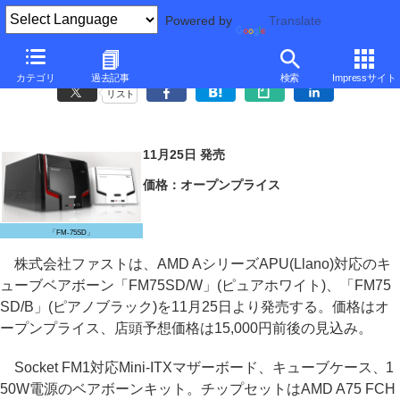
Powered by
Translate
ファスト、実売15,000円のLlano対応キューブベアボーン
カテゴリ
過去記事
検索
Impressサイト
リスト
11月25日 発売
価格：オープンプライス
「FM-75SD」
株式会社ファストは、AMD AシリーズAPU(Llano)対応のキ
ューブベアボーン「FM75SD/W」(ピュアホワイト)、「FM75
SD/B」(ピアノブラック)を11月25日より発売する。価格はオ
ープンプライス、店頭予想価格は15,000円前後の見込み。
Socket FM1対応Mini-ITXマザーボード、キューブケース、1
50W電源のベアボーンキット。チップセットはAMD A75 FCH