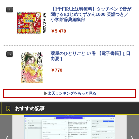
学/WEB会議(ホワイト)
5インチフルHD Windows11 Pro カメラ
￥10,980
Bluetooth Wi-Fi 送料無料 保証付き
【3千円以上送料無料】タッチペンで音が
BUGS LIFE
スーパーの裏でヤニ吸うふたり 9巻 (デジタル
4
￥1,964
聞ける!はじめてずかん1000 英語つき／
版ビッグガンガンコミックス)
コカ・コーラ やかんの麦茶 from 爽健美茶 ラ
￥13,800
小学館辞典編集部
ベルレス 650mlPET×24本
￥250
【1,000円クーポン＋ポイント最大31.5%
￥810
4
￥5,478
Xiaomi シャオミ REDMI Buds 8 Lite ワイヤ
還元！】ゲーミングモニター 23.8インチ
￥2,009
レスイヤホン Bluetooth 5.4 ノイズキャンセ
フルHD(1920×1080) IPS 144Hz 103%sR
リング ANC 36時間再生
往復送料込！パソコンレンタルハイスペ
GB 1500:1コントラスト比 300cd 高色精
4
ックモデルCore i7/16G/SSD/カメラ付き
度 低ブルーライト フリッカーフリー Ad
（4週間延長）【Office2024セット】イ
ative Sync対応HDMI1.4×2 DP1.2×1 3年
￥3,480
薬屋のひとりごと 17巻 【電子書籍】[ 日
5
ンストール済※この商品はレンタルで
保証 KTC H24B9S
向夏 ]
す。販売品ではありません。ご了承下さ
い。
￥11,979
￥770
￥14,300
【公式店】 モニター 23.8インチ 144Hz
5
楽天ランキングをもっと見る
FHD pcモニター フリッカーレス FullHD
Panasonic Let's note CF-SZ6/12.1型F
ブルーライトカット ノングレア ディスプ
5
HD / 第7世代 Core i3-7100U /中古ノート
レイ HDMI 144hz pcモニター Adaptive-
おすすめ記事
パソコン win11 office付・整備済み品・
Sync ブラック MAXZEN MJM24IC01 M
メモリ8GB / 高速SSD搭載 / Webカメラ /
JM24IC02-F144 マクスゼン マクスゼン
HDMI・VGA / WiFi / 超軽量モバイルノー
レビューCP1000
ト ・初期設定不要
￥13,280