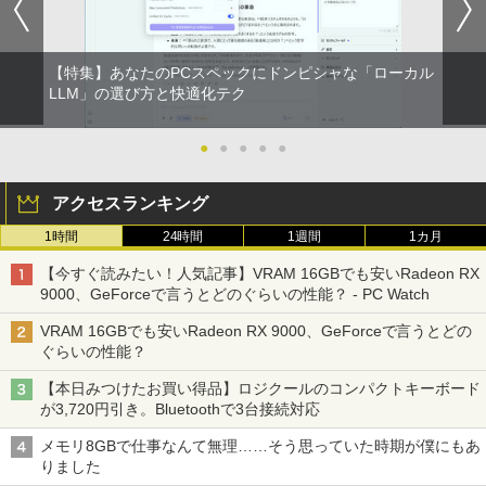
￥14,800
【特集】あなたのPCスペックにドンピシャな「ローカル
LLM」の選び方と快適化テク
●
●
●
●
●
アクセスランキング
1時間
24時間
1週間
1カ月
【今すぐ読みたい！人気記事】VRAM 16GBでも安いRadeon RX
9000、GeForceで言うとどのぐらいの性能？ - PC Watch
VRAM 16GBでも安いRadeon RX 9000、GeForceで言うとどの
ぐらいの性能？
【本日みつけたお買い得品】ロジクールのコンパクトキーボード
が3,720円引き。Bluetoothで3台接続対応
メモリ8GBで仕事なんて無理……そう思っていた時期が僕にもあ
りました