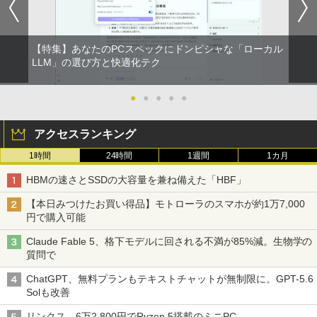
保証付)
￥26,400
￥6,500
【特集】あなたのPCスペックにドンピシャな「ローカル
漫画 いしぶみ 原爆が落ちてくると
LLM」の選び方と快適化テク
2
き、ぼくらは空を見ていた （一般書 51
【マラソンセール期間中ポイント5倍】中
1） [ 広島テレビ放送編『いしぶみ』 ]
2
古モニター 23.8インチ フルHD IPSパネ
●
●
●
●
●
ル ノングレア BenQ GW2480 HDMI Dis
￥1,650
playPort VGA スピーカー内蔵 ケーブル
アクセスランキング
付き 動作確認済み 30日保証 送料無料
1時間
24時間
1週間
1カ月
￥7,980
日本創世史
3
HBMの速さとSSDの大容量を兼ね備えた「HBF」
￥2,728
【本日みつけたお買い得品】モトローラのスマホが約1万7,000
液晶モニター PCディスプレイ 23.8 24イ
3
円で購入可能
ンチ 144Hz 1ms IPS フルHD ノングレア
非光沢 ブルーライトカット HDMI VGA
Claude Fable 5、格下モデルに回される不満が85%減。生物学の
スピーカー内蔵 ヘッドホン端子 VESA対
質問で
応 テレワーク 在宅勤務 法人向け オフィ
JAFルートマップ全日本2026拡大版 [ JA
4
ス TERRA 2441W
Fメディアワークス ]
ChatGPT、無料プランもテキストチャットが無制限に。GPT-5.6
Solも改善
￥9,999
￥6,600
リンクス、6万2,800円でRyzen 5搭載のミニPC