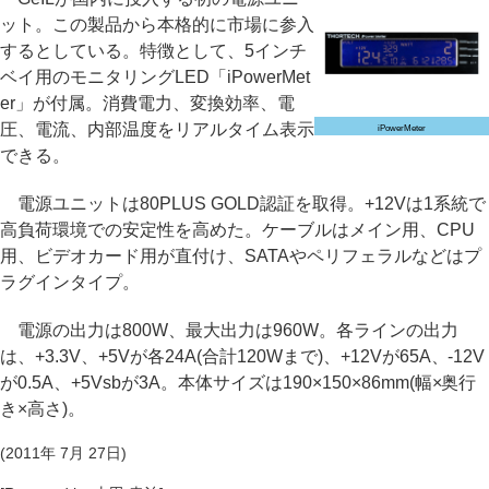
ット。この製品から本格的に市場に参入
するとしている。特徴として、5インチ
ベイ用のモニタリングLED「iPowerMet
er」が付属。消費電力、変換効率、電
圧、電流、内部温度をリアルタイム表示
iPowerMeter
できる。
電源ユニットは80PLUS GOLD認証を取得。+12Vは1系統で
高負荷環境での安定性を高めた。ケーブルはメイン用、CPU
用、ビデオカード用が直付け、SATAやペリフェラルなどはプ
ラグインタイプ。
電源の出力は800W、最大出力は960W。各ラインの出力
は、+3.3V、+5Vが各24A(合計120Wまで)、+12Vが65A、-12V
が0.5A、+5Vsbが3A。本体サイズは190×150×86mm(幅×奥行
き×高さ)。
(2011年 7月 27日)