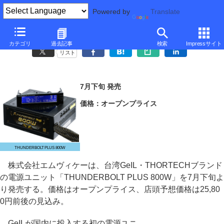
Powered by
Translate
GeIL、モニタリングLED付属の80PLUS GOLD認証800W電源
カテゴリ
過去記事
検索
Impressサイト
リスト
7月下旬 発売
価格：オープンプライス
THUNDERBOLT PLUS 800W
株式会社エムヴィケーは、台湾GeIL・THORTECHブランド
の電源ユニット「THUNDERBOLT PLUS 800W」を7月下旬よ
り発売する。価格はオープンプライス、店頭予想価格は25,80
0円前後の見込み。
GeILが国内に投入する初の電源ユニ