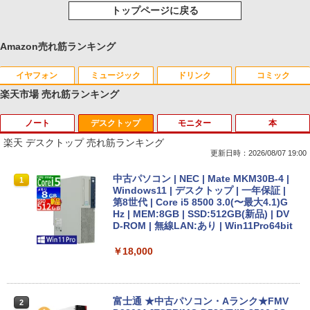
トップページに戻る
Amazon売れ筋ランキング
イヤフォン
ミュージック
ドリンク
コミック
楽天市場 売れ筋ランキング
ノート
デスクトップ
モニター
本
Anker Soundcore P40i ブラック
BRUCE WAYNE feat. Flo Milli, ATL Jacob
【Amazon.co.jp限定】 い・ろ・は・す 2L P
薬屋のひとりごと 17巻 (デジタル版ビッグガ
[Explicit]
ET ラベルレス ×8本
ンガンコミックス)
楽天 デスクトップ 売れ筋ランキング
￥7,990
更新日時：2026/08/07 19:00
￥250
￥1,112
￥770
【即納】中古ノートパソコン windows1
中古パソコン | NEC | Mate MKM30B-4 |
1
1
1 office付き 東芝 PB55 Intel 第6世代Co
Windows11 | デスクトップ | 一年保証 |
re i3 初心者向け メモリ4GB SSD128GB
第8世代 | Core i5 8500 3.0(〜最大4.1)G
Anker Soundcore P31i ブラック
BRUCE WAYNE feat. Flo Milli, ATL Jacob
by Amazon 天然水 ラベルレス 500ml ×24本
異世界居酒屋「のぶ」(22) (角川コミックス・
15.6インチHD テンキー付き ノートPC
Hz | MEM:8GB | SSD:512GB(新品) | DV
[Explicit]
富士山の天然水 バナジウム含有 水 ミネラル
エース)
日本語キーボード コスパ
D-ROM | 無線LAN:あり | Win11Pro64bit
ウォーター ペットボトル 静岡県産 500ミリリ
￥5,990
ットル (Smart Basic)
￥250
￥832
￥10,800
￥18,000
￥1,380
Anker Soundcore Liberty 5 ミッドナイトブ
On My Road (Stadium ver.)
ONE PIECE モノクロ版 115 (ジャンプコミッ
【大特価】中古 NEC VersaPro VKM44X-
富士通 ★中古パソコン・Aランク★FMV
2
2