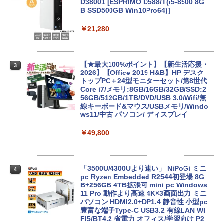
ラック
クスDIGITAL)
by Amazon 天然水ラベルレス 2L×9本
A PC-VKM44XZGA Core i5 1145G7 第1
D38001 [ESPRIMO D588/T(i5-8500 8G
1世代CPU メモリ8GB SSD240GB 15イ
B SSD500GB Win10Pro64)]
￥250
ンチ HD Windows11Home DVD 1年保証
￥14,990
￥594
￥1,117
レビュー特典：WPS Office Bランク パ
￥21,280
ソコン ノートパソコン エヌイーシー 中
古パソコン
【2026年アップグレード版】AOKIMI ワイヤ
On My Road (Stadium ver.)
HUNTER×HUNTER モノクロ版 39 (ジャンプ
￥19,800
レスイヤホン bluetooth イヤホン V12 小型
コミックスDIGITAL)
by Amazon 炭酸水 ラベルレス 500ml ×24本
【★最大100%ポイント】【新生活応援・
3
軽量 ブルートゥースHi-Fi 最大36時間再生 ぶ
強炭酸水 ペットボトル 500ミリリットル (Sm
2026】【Office 2019 H&B】HP デスク
￥250
るーとゅーす コードレス ENCノイズキャン
art Basic)
トップPC＋24型モニターセット/第8世代
￥572
セリング 自動ペアリング Type-C充電 マイク
Core i7/メモリ:8GB/16GB/32GB/SSD:2
付き 防水 タッチ式音量調整 スポーツ/通勤/通
ノートパソコン14インチ 極軽量約965g
56GB/512GB/1TB/DVD/USB 3.0/Wifi/無
￥1,625
3
学/WEB会議(ホワイト)
富士通 LIFEBOOK U748 高性能第7世代
線キーボード&マウス/USBメモリ/Windo
Core i5-7300U カメラ内蔵 メモリ最大16
ws11/中古 パソコン/ ディスプレイ
BUGS LIFE
スーパーの裏でヤニ吸うふたり 9巻 (デジタル
GB SSD1TB 薄い軽い FHD液晶 type-C
￥1,964
版ビッグガンガンコミックス)
コカ・コーラ やかんの麦茶 from 爽健美茶 ラ
WIFI Bluetooth 中古ノートパソコン Off
￥49,800
ベルレス 650mlPET×24本
￥250
ice付き 5GWIFI Bluetooth最新Microso
￥810
ftOffice2024可 Windows11
Xiaomi シャオミ REDMI Buds 8 Lite ワイヤ
￥2,009
レスイヤホン Bluetooth 5.4 ノイズキャンセ
￥16,500
リング ANC 36時間再生
「3500U/4300Uより速い」 NiPoGi ミニ
4
pc Ryzen Embedded R2544初登場 8G
B+256GB 4TB拡張可 mini pc Windows
￥3,480
11 Pro 動作より高速 4K×3画面出力 ミニ
中古美品 15.6インチ Fujitsu LIFEBOOK
パソコン HDMI2.0+DP1.4 静音性 小型pc
4
A5510/D / Windows11/ 超高性能 第10世
豊富な端子Type-C USB3.2 有線LAN WI
代Core i5-10210u/ 8GB/ 爆速256GB-SS
FI5/BT4.2 省電力 オフィス/学習向け P2