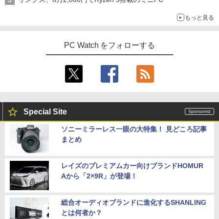
もっと見る
モバイルモニター 15.6インチ InnoView
4
モバイルディスプレイ 自立型 1920*1080
ちいかわカレンダー2027 [ ナガノ ]
5
FHD ポータブルモニター IPS液晶パネル
PC Watch をフォローする
薄型 軽量 持ち運び 壁掛けに対応 Switc
￥1,980
h/PS3/PS4/PS5/Xbox One/PC/スマホ/U
SBType-C/標準HDMI対応【選べる種
類】タッチ/ケース付き/4Kタイプ
￥8,980
Special Site
DELL デル E2417H LED液晶モニター 2
5
ソニーミラーレス一眼の大特集！ 見どころ記事
3.8インチワイド ブラック 1920×1080
まとめ
（フルHD） 16:9 IPSパネル LEDバック
ライト付 非光沢 ノングレア 液晶ディス
プレイ ディスプレイポート VGA【中
レイズのプレミアムカー向けブランドHOMUR
古】
Aから「2×9R」が登場！
￥5,300
総合オーディオブランドに進化するSHANLING
とは何者か？