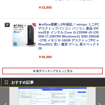
D/ カメラ/ 無線Wi-Fi6/ Office付き/ Win1
1【中古ノートパソコン 中古パソコン 中
￥33,800
古PC】税込送料無料 あす楽対応 即日発
送（Windows10も対応可能/ Win10）
￥25,990
★office搭載＼2年保証／ minipc ミニPC
5
デスクトップパソコン パソコン 新品 Off
ice付き インテル Core i3-2350M~i5-135
00H i7-10870H Windows11 SSD 256GB
【マラソン限定30%OFF】中古 DELL In
~1TB メモリ 8~16GB デスクトップPC o
5
spiron 3501 P90F Core i3 1005G1 第10
ffice2021 安い 激安 ゲーム 高スペック 0
世代CPU メモリ12GB SSD480GB 15イ
26
ンチ フルHD Windows11 Home WEBカ
メラ 無線LAN テンキー 1年保証 レビュ
￥46,980
ー特典：WPS Office Bランク パソコン
ノートパソコン デル 中古パソコン
楽天ランキングをもっと見る
￥39,800
おすすめ記事
LED ライティングボード 手書き 看板 60
はじめての世界名作えほん あかいえほ
1
1
x80cm 結婚式 ウェルカムボード カフェ
んのおうち（1～40巻） （0） [ 中脇 初
店頭ディスプレイ マーカー付属 強化ガラ
枝 ]
ス 光る パネル看板 メニュー 案内板(1年