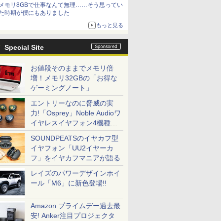
メモリ8GBで仕事なんて無理……そう思ってい
た時期が僕にもありました
もっと見る
Special Site
お値段そのままでメモリ倍
増！メモリ32GBの「お得な
ゲーミングノート」
エントリーなのに脅威の実
力!「Osprey」Noble Audioワ
イヤレスイヤフォン4機種を
一気に聴く
SOUNDPEATSのイヤカフ型
イヤフォン「UU2イヤーカ
フ」をイヤカフマニアが語る
レイズのパワーデザインホイ
ール「M6」に新色登場!!
Amazon プライムデー過去最
安! Anker注目プロジェクタ