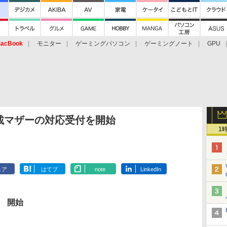
acBook
モニター
ゲーミングパソコン
ゲーミングノート
GPU
6搭載マザーの対応受付を開始
1
ェア
はてブ
note
LinkedIn
日 開始