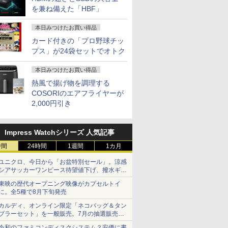
を兼ね備えた「HBF」
本日みつけたお買い得品
カード付きの「プロ野球チッ
プス」が24袋セットでオトク
本日みつけたお買い得品
熱風で揚げ物を調理する
COSORIのエアフライヤーが
2,000円引き
Impress Watchシリーズ 人気記事
時間
24時間
1週間
1カ月
ユニクロ、今日から「お盆特別セール」。涼感
シアサッカーワンピース待望値下げ、撥水ギア
ショーツは1990円に
東映の歴代オープニング映像がカプセルトイ
に。全5種で8月下旬発売
カルディ、オンライン限定「ネコバッグ＆タン
ブラーセット」を一般販売。7月の抽選販売の
当選無効分
令和のファミコンディスクシステム？安価に書