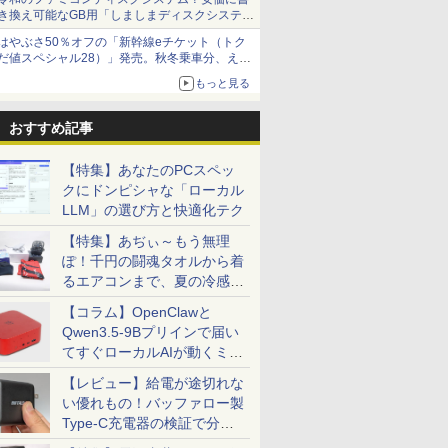
き換え可能なGB用「しましまディスクシステ
ム」
はやぶさ50％オフの「新幹線eチケット（トク
だ値スペシャル28）」発売。秋冬乗車分、えき
ねっと限定
もっと見る
おすすめ記事
【特集】あなたのPCスペッ
クにドンピシャな「ローカル
LLM」の選び方と快適化テク
【特集】あぢぃ～もう無理
ぽ！千円の闘魂タオルから着
るエアコンまで、夏の冷感グ
ッズ一挙紹介
【コラム】OpenClawと
Qwen3.5-9Bプリインで届い
てすぐローカルAIが動くミニ
PC「SER9 Pro」
【レビュー】給電が途切れな
い優れもの！バッファロー製
Type-C充電器の検証で分か
ったこと