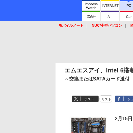
モバイルノート
NUC/小型パソコン
M
SSD
キーボード
マウス
エムエスアイ、Intel 
～交換またはSATAカード送付
ポスト
リスト
シ
2月15