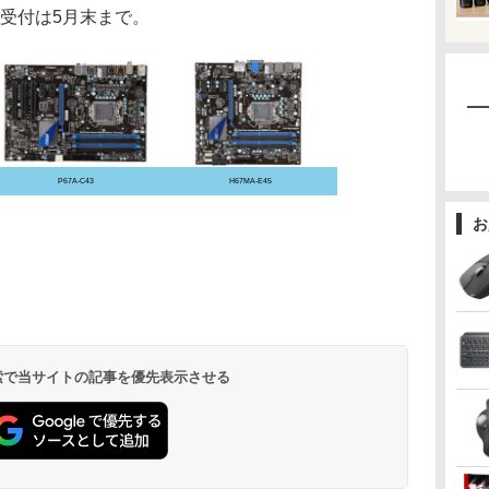
。受付は5月末まで。
P67A-C43
H67MA-E45
お
 検索で当サイトの記事を優先表示させる