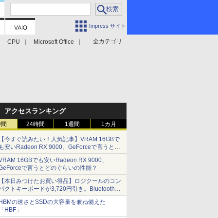
Impress サイト
全カテゴリ
CPU
Microsoft Office
アクセスランキング
時間
24時間
1週間
1カ月
【今すぐ読みたい！人気記事】VRAM 16GBで
も安いRadeon RX 9000、GeForceで言うとど
のぐらいの性能？ - PC Watch
VRAM 16GBでも安いRadeon RX 9000、
GeForceで言うとどのぐらいの性能？
【本日みつけたお買い得品】ロジクールのコン
パクトキーボードが3,720円引き。Bluetoothで3
台接続対応
HBMの速さとSSDの大容量を兼ね備えた
「HBF」