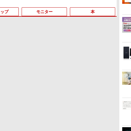
リング Type-C充電 マ
イク付き 防水 タッチ式
トップ
モニター
本
音量調整 スポーツ/通
勤/通学/WEB会議(ホワ
イト)
3
3
3
3
4
4
4
4
5
5
5
6
1
6
6
ONE PIECE モノクロ版
HUNTER×HUNTER モ
スーパーの裏でヤニ吸う
115 (ジャンプコミック
ノクロ版 39 (ジャンプ
ふたり 9巻 (デジタル版ビ
スDIGITAL)
コミックスDIGITAL)
ッグガンガンコミックス)
￥594
￥572
￥810
k
ント100％
【★最大100%ポイント】
IO-DATA モニター 21.5イ
施設基準パーフェクトブ
【エントリーでポイント100％
【訳あり特価】【最新
【楽天1位!1,600円OFFク
キングダム 80 （ヤング
【エントリーでポイント10倍】
超軽量980g ノートパソコ
【楽天1位 10.5/11インチ
[8月下旬より発送予定]
新品ノ
中古パソコ
【ポイン
角川ま
MKtec ミニ
【大特価!訳あり!】富士
ンチ MF224EDB ADSパ
ック 2026年度版 [ 一般
還元のチャンス】GMKtec ミニ
Office2024】レッツノー
ーポン 8/4 20:00-8/11
ジャンプコミックス） [
【Aランク 良品】HP Z2 SFF
ンSONY VAIO PRO13 イ
小型 軽量】モバイルモニ
[新品]ハナバス 苔石花江
VETESA
ThinkCe
ノボ le
ズ 世
ore i3 10110U
通 LIFEBOOK A576/第6
ネル フルHD HDMI スピ
社団法人日本施設基準管
PC AMD Ryzen 5 7640HS 6コ
ト SZ5〜SV8 Panasonic
01:59】Xiaomi Monitor
原 泰久 ]
G9 ワークステーション 第12世
ンテル第10世代 Core i5
ター 10.5インチ 11インチ
のバスケ論 (1-7巻 最新
Offic
Windo
ド フルH
定番セッ
4GBまで増設
世代 Core i3/メモ
ーカー内蔵 中古ディスプ
理士協会 ]
ア12スレッド MAX5.0GHz
第6〜8世代 Core i5 新品
A24i 2026 ディスプレイ
代 Core i5 12600 メモリ32GB
1035G1メモリ8GB 秒速
フルHD 1080P
刊) 全巻セット [入荷予
Celer
年保証 | 
IPS 
￥8,999
￥6,600
￥22,000
￥91,999
￥15,980
￥12,580
￥770
￥99,800
￥25,800
￥10,999
￥5,544
￥29,98
￥9,980
￥14,80
￥24,20
2242 最大8TB
リ:4GB/SSD:128GB/15.6
レイ
DDR5 32GB/最大128GB
SSD 512GB メモリ16GB
1080P 23.8インチ 144Hz
SSD 2TB NVMe NVIDIA T400
起動SSD最大1TB 14型
100%sRGB 400cd/m? 光
約]
世代 メ
3.0(～最
レイ Thi
メ
な
ini pc
型液晶/USB
Radeon 760M PCIe3.0 M.2
Win11 12.1型FHD Webカ
リフレッシュレート
4GB GDDR6 Windows11 Pro
FHD1920*1080高解像度
沢IPS パネル 色鮮やか
SSD256
| HDD:
63EDM
無
T5.2 小型PC
3.0/VGA/HDMI/DVD/Office/
2280 SSD1TB/最大2×8TB USB4
メラ 無線LAN 軽量 初期
sRGB99% 1670万色
省スペース デスクトップ 中古
カメラ内蔵 ノートパソコ
265g 超軽量 Type-C対応
インチ F
Win11P
100H
ソコン 2画面
中古パソコン ノートパソ
Bluetooth5.2 2.5Gbps LAN*2
設定済 すぐ使える テレワ
300nits ΔE＜1 低ブルー
PC
ン Windows11Proオフィ
miniHDMI モニター 持ち
Webカ
高さ調整
cbox 省エネ
コン Windows11
VESA 静音 mini pc Windows11
ーク FHD 事務 学習 パナ
ライト 大画面 TÜV認証
ス付き 5GWIFI
運び サブディスプレイ ミ
ード搭載
インチ H
Windows10
Pro 4K 3画面出力 M6 Ultra
ソニック 中古 パソコン
目にやさしい 調整可能な
Bluetooth 最新
ニPC対応 3年保証
者 学生
SUB Di
PC
スタンド VESA
MicrosoftOffice2024可
EVICIV
定済み 
送料無料 中古パソコン軽
ピンク 