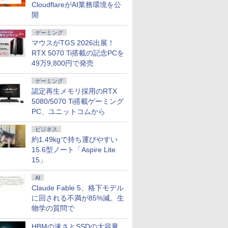
CloudflareがAI業務環境を公
開
ゲーミング
マウスがTGS 2026出展！
RTX 5070 Ti搭載の記念PCを
7
7
7
2
8
8
8
3
9
9
9
49万9,800円で発売
ゲーミング
認定再生メモリ採用のRTX
5080/5070 Ti搭載ゲーミング
PC、ユニットコムから
ートパソコン
ン | Lenovo |
ト最大28倍】 レ
んが学習シリー
中古富士通 ノートパソコ
【1,000円クーポン＋ポイ
[新品]◆特典あり◆クレ
【エントリーでポイント100％
【新品】Windows11 ノ
【最大40％OFF×1,500円
こびとづかんのこびとづ
【エントリーでポイント100％
中古ノートパソコン 
【エントリーでP10
異世界居酒屋「のぶ
ビジネス
 Windows11
ntre M710e Small |
novo 23.8型 ワイ
界の歴史 全20巻
ン LIFEBOOK U9310
ント最大31.5%還元！】
ヨンしんちゃん (1-50巻
還元のチャンス】GMKtec ミニ
ートパソコン office付き
OFFクーポン】デュアル
くり [ 文化出版局 ]
還元のチャンス】GMKtec ミニ
メラ顔認証 富士通
★8/11 01:59まで】
(22) 【電子書籍】[ 
【
約1.49kgで持ち運びやすい
e 2024付き インテル
ws11 | デスクトップ | 一
D 1920×1080
ト [ 羽田 正 ]
13.3型FHD(1920x1080)
モニター 27インチ 液晶デ
全巻)[特製クレヨンしん
pc G3 Pro Intel Core i3 10110U
15.6インチワイド液晶 フ
モニター モバイルモニタ
PC AMD Ryzen 5 7640HS 6コ
LIFEBOOK A5510
イント5倍★8/5〜10
川 夏哉 ]
G
15.6型ノート「Aspire Lite
￥1,760
on 第13世代～第14
第7世代 | Core i5 7400
ノングレア ディスプ
超軽薄 ノートPC/第10世
ィスプレイ
ちゃん紙袋付] 全巻セット
16GB DDR4 64GBまで増設
ルHD Intel Pentium
ー 【軽量650g 超薄型
ア12スレッド MAX5.0GHz
面15.6型 テンキー 第
ニター iiyama ProLi
代
0
0
0
￥35,000
￥16,979
￥29,300
￥66,248
￥35,820
￥14,998
￥91,999
￥36,300
￥17,930
￥924
￥
15」
モリ8GB/16GB
大3.5)GHz | MEM:8GB
nkVision E24-30
代 Core i5-10310U＠
WQHD(2560×1440)
512GB SSD M.2 2242 最大8TB
GOLD 6500Y メモリ
3.5mm】14インチ ディス
DDR5 32GB/最大128GB
代Core i5-10210U
P1671HSC-B1J 15.
S
GB/512B 14型 14
500GB | DVDマルチ |
AR2JP モニター
1.7GHz/ 8GB メモリ/SSD
144Hz VAパネル ブルー
Windows11 Pro mini pc
12GB 新品SSD256GB
プレイ ダブルモニター ポ
Radeon 760M PCIe3.0 M.2
SSD256GB メモリ1
バイルモニター フル
4
AI
HD 1920x1080
ro64bit
z ピボット チルト
256GB/WIFI/USB Type-
ライト軽減 FreeSync &
4.1GHz WIFI6 BT5.2 小型PC
NVMe PCIe3.0 USB3.0
ータブルモニター ケーブ
2280 SSD1TB/最大2×8TB USB4
Wi-Fi6(802.11ax)
HD（1,920×1,080）
省
Claude Fable 5、格下モデル
メラ 日本語キーボ
 スイーベル 23
C/HDMI/windows 11&MS
G-Sync サポート オフィ
VESA対応 ミニパソコン 2画面
HDMI 日本語配列キーボ
ル 1080PフルHD ゲーミ
Bluetooth5.2 2.5Gbps LAN*2
Bluetooth5.2 DV
式 USB Type-C Mini
P
 薄型 軽量 初心
DMI VGA D-
Office 2019 搭載 整備済
ス＆カジュアルゲーミン
高性能 みにpc nucbox 省エネ
ード【NC15】
ングモニター 13~17.3イ
VESA 静音 mini pc Windows11
ーマルチ HDMI VGA
HDMI カバースタンド
に回される不満が85%減。生
 ビジネス 初期設
sPlayPort
み品/送料無料
グ対応 129%sRGB 高色
デスクトップPC
ンチノートパソコン 180°
Pro 4K 3画面出力 M6 Ultra
Office Windows11
年保証 国内サポート
物学の質問で
新モデル ホワイト
域対応 KTC H27T27S
回転 アルミ合金製 折りた
無料
シルバー
たみ式
HBMの速さとSSDの大容量