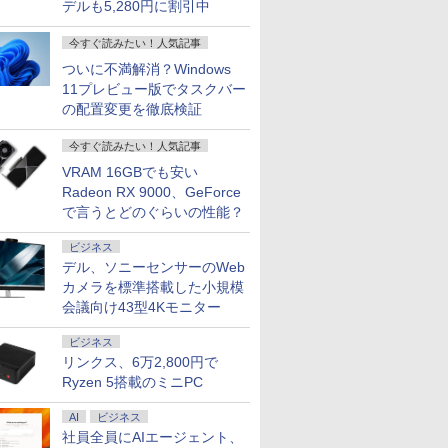
デルも5,280円に割引中
今すぐ読みたい！人気記事
ついに不満解消？Windows
11プレビュー版でタスクバー
の配置変更を徹底検証
今すぐ読みたい！人気記事
VRAM 16GBでも安い
Radeon RX 9000、GeForce
で言うとどのぐらいの性能？
ビジネス
デル、ソニーセンサーのWeb
カメラを標準搭載した小規模
会議向け43型4Kモニター
ビジネス
リンクス、6万2,800円で
Ryzen 5搭載のミニPC
AI
ビジネス
社員全員にAIエージェント、