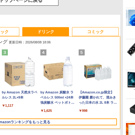
トップページに戻る
ジック
ドリンク
コミック
ング
更新日時：2026/08/08 18:06
Anker Soundcore
On My Road (Stadium
by Amazon 天然水ラベ
【2026年アップグレー
On My Road (Stadium
by Amazon 炭酸水 ラ
Xiaomi シャオミ REDMI
BUGS LIFE
【Amazon.co.jp限定】
Liberty 5 ミッドナイト
ver.)
ルレス 2L×9本
ド版】AOKIMI ワイヤ
ver.)
ベルレス 500ml ×24本
Buds 8 Lite ワイヤレス
伊藤園 磨かれて、澄みき
￥250
ブラック
レスイヤホン
強炭酸水 ペットボトル
イヤホン Bluetooth 5.4
った日本の水 2L 8本 ラベ
￥250
￥1,117
￥250
bluetooth イヤホン
500ミリリットル
ノイズキャンセリング
ルレス [ ケース ] [ 水 ] [
￥14,990
￥1,964
￥1,625
￥3,480
￥998
V12 小型軽量 ブルート
(Smart Basic)
ANC 36時間再生
ペットボトル ] [ 箱買い ]
ゥースHi-Fi 最大36時間
[ ストック ] [ 水分補給 ]
mazonランキングをもっと見る
再生 ぶるーとゅーす コ
ードレス ENCノイズキ
ャンセリング 自動ペア