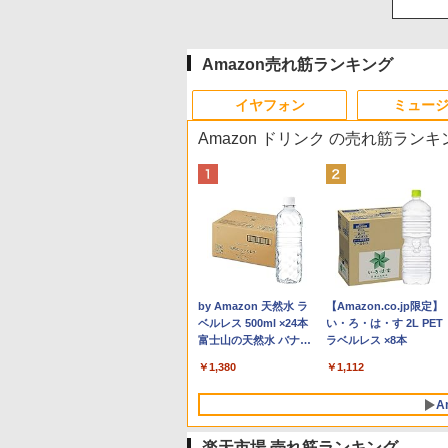
Amazon売れ筋ランキング
イヤフォン
ミュー
Amazon ドリンク の売れ筋ランキ
Anker Soundcore P40i
BRUCE WAYNE feat.
by Amazon 天然水 ラ
Anker Soundcore P31i
BRUCE WAYNE feat.
【Amazon.co.jp限定】
オフホワイト
Flo Milli, ATL Jacob
ベルレス 500ml ×24本
ブラック
Flo Milli, ATL Jacob
い・ろ・は・す 2L PET
[Explicit]
富士山の天然水 バナジ
[Explicit]
ラベルレス ×8本
￥7,990
￥5,990
ウム含有 水 ミネラルウ
￥250
￥1,380
￥250
￥1,112
ォーター ペットボトル
静岡県産 500ミリリッ
A
トル (Smart Basic)
楽天市場 売れ筋ランキング