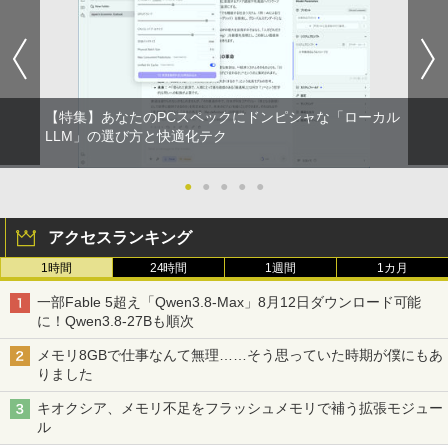
book Clevo W350SS_370SS / 第4世代C
プパソコン Windows 11【Office付】
モニター 15.6インチ 1080PフルHD ディ
場 花菜 ]
ore i7 / グラフィックボード NVIDIA Cor
【Windows 11 Pro 64Bit搭載】DELL O
スプレイ VESA対応 コスパ デュアルモニ
異世界居酒屋「のぶ」(22) (角川コミックス・
poration GM107M [GeForce GTX 860
ptiplexシリーズ Core i5搭載/4G/新品SS
ター サブモニター ゲーミングモニター
￥1,760
エース)
M] 2GB / 光学ドライブ CDDVDW SN-20
D 120GB/DVD-ROM/送料無料【オプショ
ポータブルモニター 外付けモニター リモ
8FB / メモリ 8GB【中古品】
ン色々有】
ートワーク IPS mini pc ミニPC 多デバ
イス対応 ブラック
￥832
￥11,000
￥24,800
【特集】あなたのPCスペックにドンピシャな「ローカル
￥9,480
捕食 欲望をカネに変えるトクリュウ型
LLM」の選び方と快適化テク
2
犯罪集団「ナチュラル」の闇 [ 清水 將裕
ONE PIECE モノクロ版 115 (ジャンプコミッ
]
クスDIGITAL)
Panasonic CF-SV8RDAVS Core i5 836
【エントリーでポイント100％還元のチ
●
●
●
●
●
2
2
5U 1.6GHz/8GB/256GB(SSD)/Multi/12.1
ャンス】GMKtec ミニpc G3 Pro Intel C
モニター 23.8インチ 1920×1080 FHD解
￥1,870
2
W/WUXGA(1920x1200)/Win11 パーム変
ore i3 10110U 16GB DDR4 64GBまで増
像度 100Hzリフレッシュレート PCモニ
￥594
アクセスランキング
色あり【中古】【20260729】
設 512GB SSD M.2 2242 最大8TB Wind
ター 薄型 サブモニター 在宅勤務 VESA
ows11 Pro mini pc 4.1GHz WIFI6 BT5.
対応 HDMI VGA パソコンモニター チル
1時間
24時間
1週間
1カ月
2 小型PC VESA対応 ミニパソコン 2画面
トpc/switch/ps4/ps5/xbox
￥13,300
異世界魔王と召喚少女の奴隷魔術（30）
3
高性能 みにpc nucbox 省エネ デスクト
HUNTER×HUNTER モノクロ版 39 (ジャンプ
【電子書籍】[ 福田直叶 ]
一部Fable 5超え「Qwen3.8-Max」8月12日ダウンロード可能
ップPC
￥11,980
コミックスDIGITAL)
に！Qwen3.8-27Bも順次
￥792
￥66,248
中古ノートパソコン 中古PC Windows11
￥572
3
メモリ8GBで仕事なんて無理……そう思っていた時期が僕にもあ
Microsoft Office2024 SSD搭載 初期設
りました
定済み 店長おまかせ 第7世代～第11世代
【タッチ式選べる 携帯式】モバイルモニ
3
Core i3/i5 大容量 メモリー テンキ カメ
ター 14インチ フルHD IPSパネル 非光沢
キオクシア、メモリ不足をフラッシュメモリで補う拡張モジュー
ラ ドライブ 選択可 Bluetooth 型落ちモ
[VETESA正規販売店]デスクトップパソ
タッチ式/非タッチ式選択可能 Type-C対
追放された転生王子、『自動製作』スキ
3
スーパーの裏でヤニ吸うふたり 9巻 (デジタル
4
ル
デル ノートPC 有名メーカー
コン PC 一体型 新品 Windows11 27型 C
応 HDMI VESA対応 モニター 持ち運び
ルで領地を爆速で開拓し最強の村を作っ
版ビッグガンガンコミックス)