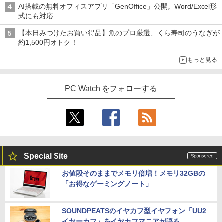
ore i7 第4世代 Office付き メモリ16GB
サブディスプレイ デュアルモニター テレ
てしまう〜最強クラフトスキルで始め
AI搭載の無料オフィスアプリ「GenOffice」公開。Word/Excel形
SSD512GB 初期設定済 ホワイト ブラッ
ワーク ミニPC対応 EVICIV
￥13,800
る、楽々領地開拓スローライフ〜（8）
￥810
式にも対応
ク
【電子書籍】[ 熊乃げん骨 ]
￥11,999
【本日みつけたお買い得品】魚のプロ厳選、くら寿司のうなぎが
￥69,800
￥792
約1,500円オトク！
タブレット/ノートパソコン 2in1PC 顔認
4
証対応Full HDカメラ＆指紋認証 Panaso
もっと見る
nic Let's note CF-XZ6 12.0型軽量 超高
Acer 27インチ フルHD 144Hz 1ms(VR
4
解像QHD(2160x1440) タッチパネル Cor
GMKtec GMK-K8 PLUS-32/1T-W11Pro
B) IPS 非光沢 sRGB 99% AMD FreeSyn
異世界ウォーキング（14） 【電子書籍】
4
5
e i5-7300U vPro メモリ8GB SSD256GB
(8845HS)
c ブラックブースト VRB対応 ブルーライ
[ あるくひと ]
Type-C HDMI Office Windows10 送料
ト低減 HDMI 1.4 DisplayPort v1.2 スピ
PC Watch をフォローする
無料 中古パソコン
ーカー・ヘッドホン端子 Acer Display
￥124,800
￥792
Widget 6軸カラー調整 VESAマウント対
応 Nitro ゲーミングモニター QG271P6b
￥19,800
mipx
￥16,600
デスクトップPC Ryzen7 5700G メモリ1
5
6GB SSD1TB B550 グラボなし
＼8月限定エントリーでP10倍／【中古】
5
Special Site
ノートパソコン windows11 office付き
Lenovo レノボ ThinkPad L390 20NSS2
￥148,700
お値段そのままでメモリ倍増！メモリ32GBの
5A00 Core i5 8世代 メモリー8GB 高速S
5年間フル保証ディスプレイ 243B9/11 [2
5
「お得なゲーミングノート」
SD256GB 整備済み品 pc win11 os 中古
3.8型ワイド液晶ディスプレイ 5年フル保
パソコン すぐ使える オフィス付きPC 送
証(USB-C)]
料無料
SOUNDPEATSのイヤカフ型イヤフォン「UU2
￥16,980
￥22,770
イヤーカフ」をイヤカフマニアが語る