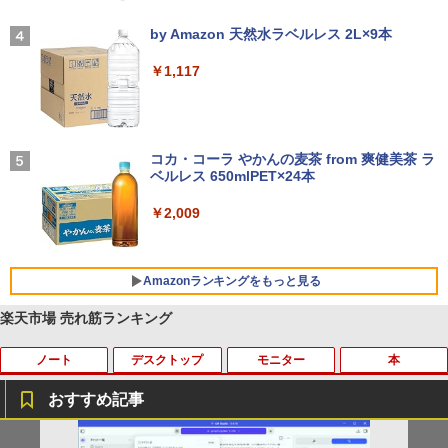
【2026年アップグレード版】AOKIMI ワイヤ
On My Road (Stadium ver.)
レスイヤホン bluetooth イヤホン V12 小型
by Amazon 天然水ラベルレス 2L×9本
軽量 ブルートゥースHi-Fi 最大36時間再生 ぶ
￥250
るーとゅーす コードレス ENCノイズキャン
￥1,117
セリング 自動ペアリング Type-C充電 マイク
付き 防水 タッチ式音量調整 スポーツ/通勤/通
学/WEB会議(ホワイト)
BUGS LIFE
￥1,964
コカ・コーラ やかんの麦茶 from 爽健美茶 ラ
ベルレス 650mlPET×24本
￥250
Xiaomi シャオミ REDMI Buds 8 Lite ワイヤ
￥2,009
レスイヤホン Bluetooth 5.4 ノイズキャンセ
リング ANC 36時間再生
￥2,980
Amazonランキングをもっと見る
楽天市場 売れ筋ランキング
ノート
デスクトップ
モニター
本
薬屋のひとりごと 17巻 (デジタル版ビッグガ
ンガンコミックス)
おすすめ記事
￥770
iiyama / ノートPC ゲーミングPC / Note
ポイント10倍 中古パソコン デスクトッ
＼500円OFFクーポンあり！／ モバイル
はなコミ！ ～となりにアイドル～ [ 大
1
1
1
1