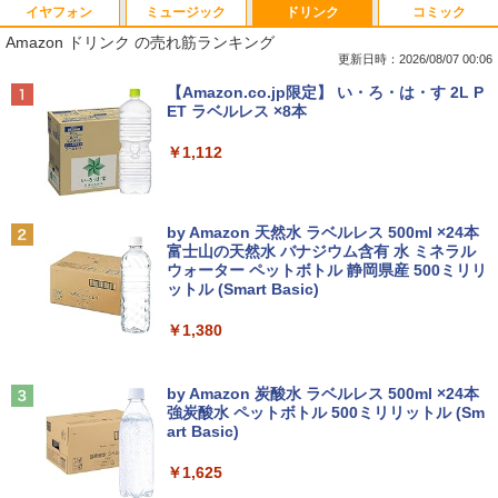
イヤフォン
ミュージック
ドリンク
コミック
Amazon ドリンク の売れ筋ランキング
更新日時：2026/08/07 00:06
Anker Soundcore P40i オフホワイト
BRUCE WAYNE feat. Flo Milli, ATL Jacob
【Amazon.co.jp限定】 い・ろ・は・す 2L P
[Explicit]
ET ラベルレス ×8本
￥7,990
￥250
￥1,112
Anker Soundcore P31i ブラック
BRUCE WAYNE feat. Flo Milli, ATL Jacob
by Amazon 天然水 ラベルレス 500ml ×24本
[Explicit]
富士山の天然水 バナジウム含有 水 ミネラル
ウォーター ペットボトル 静岡県産 500ミリリ
￥5,990
ットル (Smart Basic)
￥250
￥1,380
Anker Soundcore Liberty 5 アプリコットピ
On My Road (Stadium ver.)
ンク
by Amazon 炭酸水 ラベルレス 500ml ×24本
強炭酸水 ペットボトル 500ミリリットル (Sm
￥250
art Basic)
￥-
￥1,625