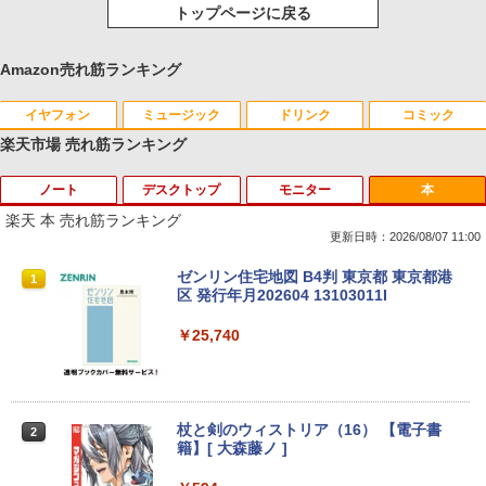
トップページに戻る
Amazon売れ筋ランキング
イヤフォン
ミュージック
ドリンク
コミック
楽天市場 売れ筋ランキング
ノート
デスクトップ
モニター
本
Anker Soundcore P40i オフホワイト
BRUCE WAYNE feat. Flo Milli, ATL Jacob
【Amazon.co.jp限定】 い・ろ・は・す 2L P
薬屋のひとりごと 17巻 (デジタル版ビッグガ
[Explicit]
ET ラベルレス ×8本
ンガンコミックス)
楽天 本 売れ筋ランキング
￥7,990
更新日時：2026/08/07 11:00
￥250
￥1,112
￥770
8月5日限定10倍＆抽選10000P！｜高性
【マラソンP5倍/10%オフクーポン】中古
【公式・メーカー直販・送料無料】モニ
ゼンリン住宅地図 B4判 東京都 東京都港
1
1
1
1
能ノートパソコン富士通 ライフブック A
ディスクトップパソコン Windows11 Of
ター 新品 フルHD HP Series 3 Pro 322p
区 発行年月202604 13103011I
579/749 Windows11 第八世代Corei5 1
fice付き デル Dell OptiPlex 3050 SFF
e 21.45インチFHDモニター IPS 21.5型
Anker Soundcore P31i ブラック
BRUCE WAYNE feat. Flo Milli, ATL Jacob
by Amazon 天然水 ラベルレス 500ml ×24本
異世界居酒屋「のぶ」(22) (角川コミックス・
5.6型大画面 メモリ8GB 秒速起動新品SS
第6世代Core i5 メモリ8GB/16GB 高速S
角度調整 VESA 100Hz 液晶 HDMI VGA P
￥25,740
[Explicit]
富士山の天然水 バナジウム含有 水 ミネラル
エース)
D256GB DVD内蔵【カメラ、テンキー選
SD128GB/256GB DVD搭載 初期設定済
S5 Switch 3年保証 転送不可 (型番：AK2
ウォーター ペットボトル 静岡県産 500ミリリ
べる】ノートパソコン オフィス付き Mic
み 送料無料 保証付き
F1UT）
￥5,990
ットル (Smart Basic)
rosoftoffice2024可 WIFI Bluetooth 送
￥250
￥832
料無料
￥15,800
￥11,280
￥1,380
杖と剣のウィストリア（16） 【電子書
2
￥24,000
籍】[ 大森藤ノ ]
Anker Soundcore Liberty 5 ミッドナイトブ
On My Road (Stadium ver.)
ONE PIECE モノクロ版 115 (ジャンプコミッ
ラック
クスDIGITAL)