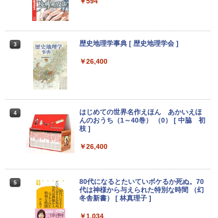
by Amazon 天然水ラベルレス 2L×9本
中古デスクトップDell Optiplex 3070 SF
モニター 23.8インチ 144Hz FHD pcモニ
￥594
2
2
F 3070-3070SF 【中古】 Dell Optiplex
ター フリッカーレス FullHD ブルーライ
￥250
パナソ ニック ノートパソコン Let's not
3070 SFF 中古デスクトップCore i5 Win
トカット ノングレア ディスプレイ HDMI
￥14,990
￥594
￥1,117
2
e CF-SV8 軽量化 12.1インチWUXGA(19
11 Pro 64bit Dell Optiplex 3070 SFF 中
144hz pcモニター Adaptive-Sync ブラ
20×1200) ノートPC 第8世代Core i5-836
古デスクトップCore i5 Win11 Pro 64bit
ック MAXZEN MJM24IC01 MJM24IC02-
5U 1.90GHz メモリ8GB SSD WEBカメ
F144 マクスゼン
歴史地理学事典 [ 歴史地理学会 ]
3
ラ内蔵 (SSD 256GB) win11 pro&office
￥24,500
【2026年アップグレード版】AOKIMI ワイヤ
On My Road (Stadium ver.)
HUNTER×HUNTER モノクロ版 39 (ジャンプ
2019 搭載・送料無料
￥10,980
レスイヤホン bluetooth イヤホン V12 小型
コミックスDIGITAL)
￥26,400
by Amazon 炭酸水 ラベルレス 500ml ×24本
軽量 ブルートゥースHi-Fi 最大36時間再生 ぶ
強炭酸水 ペットボトル 500ミリリットル (Sm
￥250
￥25,800
るーとゅーす コードレス ENCノイズキャン
art Basic)
￥572
セリング 自動ペアリング Type-C充電 マイク
【中古・Aランク】富士通 ESPRIMO D5
3
付き 防水 タッチ式音量調整 スポーツ/通勤/通
88/B デスクトップパソコン 第9世代 Cor
Thinlerain 13.3インチモニター 小型 デ
￥1,625
3
学/WEB会議(ホワイト)
e i5 9500 メモリ8GB 高速SSD256GB W
ィスプレイ 液晶ディスプレイ モニター/1
【★最大100%ポイント】Lenovo Think
indows11 Pro Office 2019搭載 WiFi 無
366x768/95°視野/HDMI VGA AV BNC U
はじめての世界名作えほん あかいえほ
3
4
BUGS LIFE
スーパーの裏でヤニ吸うふたり 9巻 (デジタル
Pad X280/第8世代 Core i5/メモリ:8GB/
線LAN DVD ドライブ 4K対応 省スペース
SB ポート/VESAマウント/スピーカー内
んのおうち（1～40巻） （0） [ 中脇 初
￥1,964
版ビッグガンガンコミックス)
コカ・コーラ やかんの麦茶 from 爽健美茶 ラ
SSD:256GB/512GB/1TB/12.5型/Webカ
中古PC 整備済み品 90日保証 送料無料
蔵/リモコン
枝 ]
ベルレス 650mlPET×24本
￥250
メラ/WIFI/Bluetooth/HDMI/USB Type-
￥810
C/中古 パソコン 中古PC 中古ノートパソ
￥28,800
￥12,149
￥26,400
Xiaomi シャオミ REDMI Buds 8 Lite ワイヤ
￥2,009
コン Windows11
レスイヤホン Bluetooth 5.4 ノイズキャンセ
リング ANC 36時間再生
￥26,800
【全品最大2500円OFFクーポン】【22イ
アイ・オー・データ ワイド液晶ディスプ
80代になるとたいていボケるか死ぬ。70
￥2,980
4
4
5
ンチ 液晶+新品キーボード＆新品無線マ
レイ 21.5/23.8/27型 1920×1080/アナロ
代は神様から与えられた特別な時間 （幻
ウスセット】HP EliteDesk 800 G1 SFF
グRGB HDMI/ブラック/スピーカー：あ
冬舎新書） [ 林真理子 ]
【整備済み品】 15.6インチ 第11世代Inte
デスクトップPC 第4世代Core-i7 Office
り/よりサステナブルなディスプレイへ/3
4
l N5095 FHD1920*1080IPS液晶 最大メ
付き Windows11 メモリ8GB/16GB SSD
辺フレームレス
￥1,034