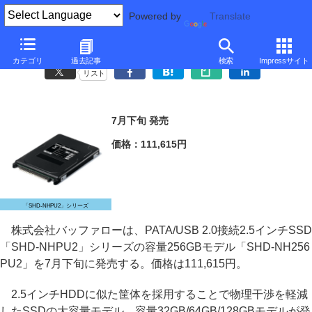
Powered by
Translate
バッファロー、PATA/USB両対応SSDの256GBモデル
カテゴリ
過去記事
検索
Impressサイト
リスト
7月下旬 発売
価格：111,615円
「SHD-NHPU2」シリーズ
株式会社バッファローは、PATA/USB 2.0接続2.5インチSSD
「SHD-NHPU2」シリーズの容量256GBモデル「SHD-NH256
PU2」を7月下旬に発売する。価格は111,615円。
2.5インチHDDに似た筐体を採用することで物理干渉を軽減
したSSDの大容量モデル。容量32GB/64GB/128GBモデルが発