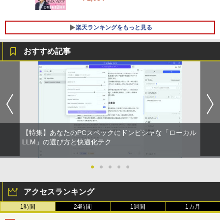
モリ16GB SSD1TB Office付きパソコン
256GB/512GB ハイブリッド Wi-Fi DVD
MicrosoftOffice2024可 日本語配列キー
USB3.0 デスクトップ PC 中古 PC
￥12,280
ボード/Webカメラ /USB 3.0 /HDMI 5GW
楽天ランキングをもっと見る
IFI Bluetooth ノートパソコン
￥27,999
￥32,800
★エイスース / ASUS アイケア液晶ディ
おすすめ記事
5
スプレイ フルHD(1920x1080) IPSパネル
【正規永久版Office付き】NiPoGi ミニp
VA249QGZ [23.8インチ]【PCモニター・
5
c Intel N5030 最大3.1Hz mini pc Windo
液晶ディスプレイ】【送料無料】
【マラソンP5倍/10%オフクーポン】中古
ws11 Pro 12GB+256GB SSD (4TB拡大
5
ノートパソコン HP ProBook 450 G7 第
可能) 4K 静音 高速熱放散 小型超軽量ミ
￥13,200
10世代 Core i5 メモリ16GB SSD256GB
ニパソコン豊富なインターフェース USB
Bluetooth HDMI カメラ Wi-Fi 15.6イン
3.2/HDMI 2.0×2 高速2.4G/5GWi-Fi BT4.
チ Windows 11 Pro 送料無料 保証付き
2 省電力 小型パソコン
【特集】あなたのPCスペックにドンピシャな「ローカル
￥33,800
￥39,980
LLM」の選び方と快適化テク
●
●
●
●
●
アクセスランキング
1時間
24時間
1週間
1カ月