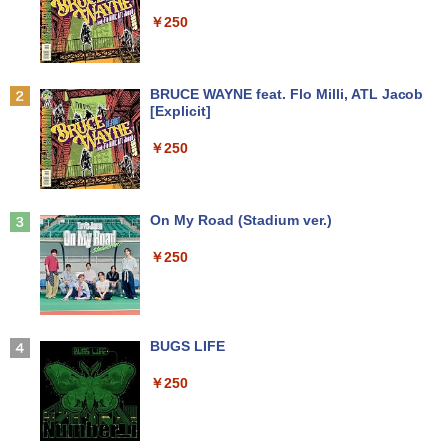
￥5,990
￥250
Anker Soundcore P31i ブラック
BRUCE WAYNE feat. Flo Milli, ATL Jacob
[Explicit]
￥4,990
￥250
Anker Soundcore Liberty 5 ミッドナイトブ
On My Road (Stadium ver.)
ラック
￥250
￥14,990
【2026年アップグレード版】AOKIMI ワイヤ
BUGS LIFE
レスイヤホン bluetooth イヤホン V12 小型
軽量 ブルートゥースHi-Fi 最大36時間再生 ぶ
￥250
るーとゅーす コードレス ENCノイズキャン
セリング 自動ペアリング Type-C充電 マイク
付き 防水 タッチ式音量調整 スポーツ/通勤/通