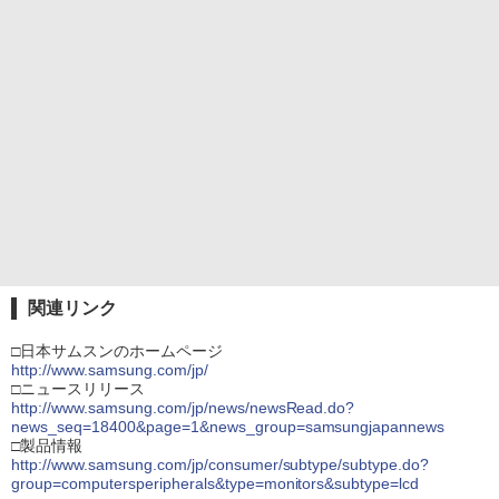
関連リンク
□日本サムスンのホームページ
http://www.samsung.com/jp/
□ニュースリリース
http://www.samsung.com/jp/news/newsRead.do?
news_seq=18400&page=1&news_group=samsungjapannews
□製品情報
http://www.samsung.com/jp/consumer/subtype/subtype.do?
group=computersperipherals&type=monitors&subtype=lcd