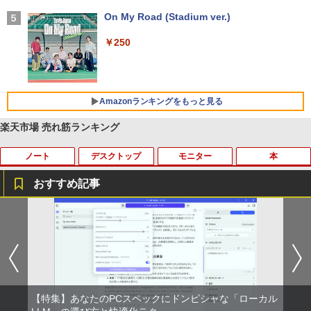
学/WEB会議(ホワイト)
On My Road (Stadium ver.)
￥1,964
￥250
Xiaomi シャオミ REDMI Buds 8 Lite ワイヤ
レスイヤホン Bluetooth 5.4 ノイズキャンセ
リング ANC 36時間再生
Amazonランキングをもっと見る
￥2,980
楽天市場 売れ筋ランキング
ノート
デスクトップ
モニター
本
【Amazon.co.jp限定】 い・ろ・は・す 2L P
薬屋のひとりごと 17巻 (デジタル版ビッグガ
ET ラベルレス ×8本
ンガンコミックス)
おすすめ記事
￥1,001
￥770
2025福袋 数量限定 ノートパソコン 富士
【今だけ】全品ポイント10倍 お買い物マ
8K DisplayPort ケーブル 1.4規格240Hz
おいしい！イラストレッスン クレパス
1
1
1
1
通 NEC DELL 等Core i5 超高速新品SSD
ラソン★8/4～8/11★中古パソコン デス
対応 ディスプレイポート ケーブル dpケ
で描きました [ momo ]
256GB メモリ8GB WIFI Bluetooth 15.6
クトップPC EPSON Endeavor ST190E
ーブル HDR対応 8K@60HZ/4K@144Hz/
by Amazon 天然水 ラベルレス 500ml ×24本
異世界居酒屋「のぶ」(22) (角川コミックス・
インチ大画面 中古パソコン アウトレット
Core i3 8100T メモリ8GB / 16GB 中古S
2K@240Hz 32.4Gbps ハイスピード DP
￥1,518
富士山の天然水 バナジウム含有 水 ミネラル
エース)
Polaris Office付き Win10/Win11選べる!
SD128GB / 256GB Windows11 Pro 64b
ケーブル ナイロン編み PC テレビ PS5 P
ウォーター ペットボトル 静岡県産 500ミリリ
送料無料 中古ノートパソコン 期限限定
it【送料無料】【1年保証】
S4 PS3 対応
ットル (Smart Basic)
初心者安心保証 初期設定済 返品OK
￥832
￥22,800
￥1,000
【特集】あなたのPCスペックにドンピシャな「ローカル
￥1,380
￥15,000
[新品]カードキャプターさくら (1-12巻