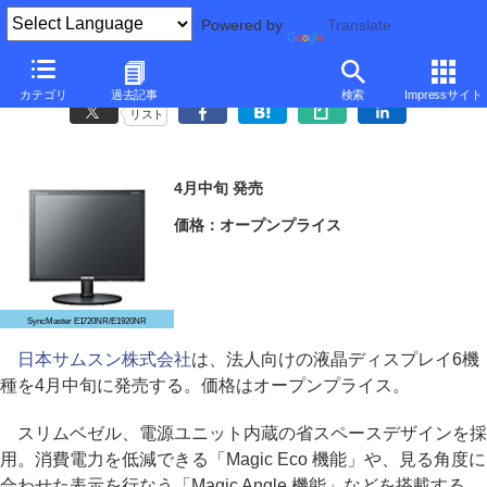
Powered by
Translate
日本サムスン、法人向けの17型～23型液晶6機種
カテゴリ
過去記事
検索
Impressサイト
リスト
4月中旬 発売
価格：オープンプライス
SyncMaster E1720NR/E1920NR
日本サムスン株式会社
は、法人向けの液晶ディスプレイ6機
種を4月中旬に発売する。価格はオープンプライス。
スリムベゼル、電源ユニット内蔵の省スペースデザインを採
用。消費電力を低減できる「Magic Eco 機能」や、見る角度に
合わせた表示を行なう「Magic Angle 機能」などを搭載する。