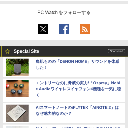
アイ・オー・データ機器 LCD-DF241ED
4
【公式・直販】Copilot＋PC デスクトッ
B-A
￥924
4
本日10倍！高性能第10世代Core i7-1061
プパソコン PC 一体型 Office付き 可能
PC Watch をフォローする
4
0Uノートパソコン 中古 Dynabook G83
新品 Lenovo IdeaCentre AIO 24AKP10
￥18,090
超軽量約779g メモリ最大16GB 新品SSD
KRK 23.8インチ FHD IPS液晶 AMD Ryz
1TB 13.3インチ HDMI搭載 WEBカメラ5
en AI7 AI5 メモリ 16GB SSD 512GB Wi
GWIFI Bluetooth内蔵 中古パソコン Mic
ndows11 Microsoft Office 搭載可 1年
rosoftOffice2024可 Windows11 送料無
保証【NortonP】
液晶ディスプレイ アイオーデータ LCD-
5
料 持ち運び便利
DF241ED LCD-DF241EDB-A [「5年保
￥144,980
証」DP搭載23.8型ワイド液晶 ブラック]
Special Site
￥27,600
￥18,090
鳥肌ものの「DENON HOME」サウンドを体感
した！
【マラソン値引中！RTX5070搭載 国内組
5
本日超得 P5倍｜MS Office 2024 H&B 搭
立 新品】ゲーミングPC RTX5070 Ryzen
5
載｜中古 2in1 ノートパソコン Windows
7 5700X メモリ32GB SSD1TB Window
11 Office付き｜HP Elite Dragonfly 2in1
s11 デスクトップPC モンハンワイルズ
エントリーなのに脅威の実力!「Osprey」Nobl
｜Core i5 第8世代 8265U メモリ 8GB S
原神 Apex FF14 VALORANT 配信 動画
e Audioワイヤレスイヤフォン4機種を一気に聴
SD 256GB 13.3型 FHD 1,920×1,080 タ
編集 eスポーツ 1年保証 初心者 ゲーミン
く
ッチパネル WEBカメラ LTE 対応｜中古
グパソコン ゲーム 本体のみ
パソコン 2-in-1 タブレットPC
￥260,775
AIスマートノートのiFLYTEK「AINOTE 2」は
￥49,800
なぜ魅力的なのか？