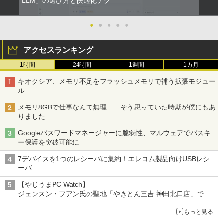
LLM」の選び方と快適化テク
2
全巻) 全巻セット
HUNTER×HUNTER モノクロ版 39 (ジャンプ
コミックスDIGITAL)
by Amazon 天然水ラベルレス 2L×9本
中古パソコン | HP | ProOne 600 G4 All-i
Yoothi 互換品 液晶 14.0インチ Dell Lati
●
●
●
●
●
￥8,580
2
2
【マラソンセール期間中ポイント5倍】中
n-One | Windows11 | 一体型 | 一年保証
tude 14 3410 P129G P129G001 P129G
2
古ノートパソコン 第11世代 Core i5 メモ
| 第8世代 | Core i5 8500T 2.1(～最大3.5)
002 タッチ非搭載 対応 FullHD 1920x10
￥572
￥1,117
アクセスランキング
リ16GB M.2 SSD256GB 13.3インチ フ
GHz | MEM:8GB | SSD:256GB(新品) | D
80 IPS LED LCD 液晶ディスプレイ 修理
ルHD ノングレア Webカメラ 無線LAN
VD-ROM | 無線LAN:なし | Webカメラ内
交換用液晶パネル
1時間
24時間
1週間
1カ月
Wi-Fi Bluetooth Windows11 東芝 dyna
蔵 | フルHD | Win11Pro64Bit | ACアダプ
公式テキスト 年金アドバイザー3級 2
3
book G83/HS 初期設定済 すぐ使える 90
ター付属
￥9,800
026年度受験用 [ 経済法令研究会 ]
スーパーの裏でヤニ吸うふたり 9巻 (デジタル
キオクシア、メモリ不足をフラッシュメモリで補う拡張モジュー
日保証 送料無料
版ビッグガンガンコミックス)
by Amazon 炭酸水 ラベルレス 500ml ×24本
ル
￥23,980
強炭酸水 ペットボトル 500ミリリットル (Sm
￥2,530
￥29,980
art Basic)
￥810
メモリ8GBで仕事なんて無理……そう思っていた時期が僕にもあ
【お買い物マラソ開催中！P最大31.5%還
3
りました
元】【五年保証】24インチゲーミングモ
￥1,625
【正規永久版Office付き】ミニpc 【Intel
ニター 200Hz 1ms応答 FHD 非光沢 Fast
3
Googleパスワードマネージャーに脆弱性、マルウェアでパスキ
【新品】【楽天1位！】ノートパソコン
N5095 LPDDR4X 16GB 256GB SSD】m
IPSパネル FreeSync FHD HDR10 DC1-
永瀬廉 プレミアムBOX[本/雑誌] 【初回
3
4
ONE PIECE モノクロ版 115 (ジャンプコミッ
ー保護を突破可能に
新品第13世代CPU搭載ノートPC Office
ini pc Windows11 Pro 超軽量 4コア/4ス
P380% sRGB110% 角度調整 目に優しい
限定版】(仮) (単行本・ムック) / 永瀬廉
クスDIGITAL)
コカ・コーラ やかんの麦茶 from 爽健美茶 ラ
付きノートパソコン 初心者向け Window
レッド 2.9GHz ミニパソコン 静音 M.2 2
VESA対応 HDMI+DP搭載 5年保証 スピー
ベルレス 650mlPET×24本
7デバイスを1つのレシーバに集約！エレコム製品向けUSBレシ
s11 初期設定済 Webカメラ zoom 日本語
242 SATA WIFI6 Bluetooth5.2 4K HDMI
カー内蔵 HDMIケーブル付き MFG24F4
￥8,800
￥594
ーバ
キーボード 14.1型 Intel Celeron メモリ
2画面出力 デスクトップPC みにpc 省エ
Minifire
￥1,653
8GB SSD1TB(最大) 大容量バッテリービ
ネ オフィス高速起動 省電力 静音設計
【やじうまPC Watch】
ジネス 大学生 プレゼント 学生向け
￥13,999
ジェンスン・フアン氏の聖地「やきとん三吉 神田北口店」で
￥49,800
「ご来店記念コース」を娘と堪能
￥29,800
異世界居酒屋「のぶ」(22) 【電子書籍】[
5
もっと見る
～コース名を変更したのはNVIDIAに怒られたからではない
蝉川 夏哉 ]