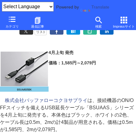
Powered by
Translate
バッファローコクヨ、ON/OFFスイッチ付きのUSB延長ケーブル
カテゴリ
過去記事
検索
Impressサイト
リスト
4月上旬 発売
価格：1,585円～2,079円
BSUAAS05BK
株式会社バッファローコクヨサプライ
は、接続機器のON/O
FFスイッチを備えるUSB延長ケーブル「BSUAAS」シリーズ
を4月上旬に発売する。本体色はブラック、ホワイトの2色、
ケーブル長は0.5m、2mの計4製品が用意される。価格は0.5m
が1,585円、2mが2,079円。