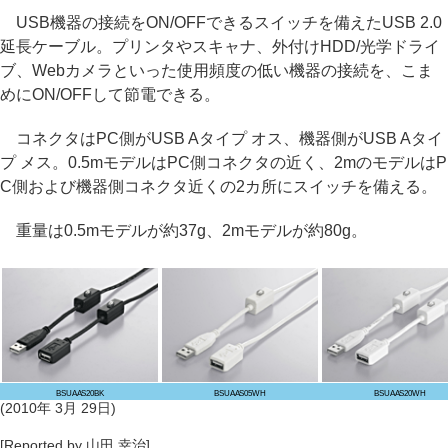
USB機器の接続をON/OFFできるスイッチを備えたUSB 2.0
延長ケーブル。プリンタやスキャナ、外付けHDD/光学ドライ
ブ、Webカメラといった使用頻度の低い機器の接続を、こま
めにON/OFFして節電できる。
コネクタはPC側がUSB Aタイプ オス、機器側がUSB Aタイ
プ メス。0.5mモデルはPC側コネクタの近く、2mのモデルはP
C側および機器側コネクタ近くの2カ所にスイッチを備える。
重量は0.5mモデルが約37g、2mモデルが約80g。
BSUAAS20BK
BSUAAS05WH
BSUAAS20WH
(2010年 3月 29日)
[Reported by 山田 幸治]