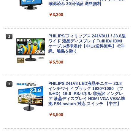
[Explicit]
富士山の天然水 バナジウム含有 水 ミネラル
エース)
ウス 低反射 タッチパッド トラックパッ
確認済み 30日保証 送料無料
ウォーター ペットボトル 静岡県産 500ミリリ
ド ミヤビックス
￥4,990
￥8,800
ットル (Smart Basic)
￥250
￥832
￥3,300
￥998
￥1,380
中古パソコン | Lenovo | ThinkPad L57
2
Anker Soundcore Liberty 5 ミッドナイトブ
On My Road (Stadium ver.)
HUNTER×HUNTER モノクロ版 39 (ジャンプ
0 | Windows11 | ノートPC | 一年保証 |
PHILIPS/フィリップス 241V8/11 / 23.8型
2
ラック
コミックスDIGITAL)
by Amazon 天然水ラベルレス 2L×9本
第7世代 | Core i5 7200U 2.5(～最大3.1)
【★ランキング第1位獲得商品!!★】 デス
ワイド 液晶ディスプレイ FullHD/HDMI
2
GHz | MEM:8GB | HDD:500GB | DVDマ
クトップパソコン ★店長おまかせ 最新
ケーブル標準添付【中古/送料無料】※沖
￥250
ルチ | 無線LAN:あり | テンキー | Win11P
Windows11 Office付 第六世代 Core-i5
縄、離島を除く
￥14,990
￥572
￥1,117
ro64Bit | ACアダプター付属
Core-i7 変更可 八世代 十世代にも対応
高速 SSD128GB DVDドライブ 中古パソ
￥5,500
コン 中古デスクトップパソコン PC 本体
￥9,980
中古PC Win11 中古
【2026年アップグレード版】AOKIMI ワイヤ
On My Road (Stadium ver.)
スーパーの裏でヤニ吸うふたり 9巻 (デジタル
レスイヤホン bluetooth イヤホン V12 小型
版ビッグガンガンコミックス)
by Amazon 炭酸水 ラベルレス 500ml ×24本
￥15,800
軽量 ブルートゥースHi-Fi 最大36時間再生 ぶ
強炭酸水 ペットボトル 500ミリリットル (Sm
PHILIPS 241V8 LED液晶モニター 23.8
￥250
3
るーとゅーす コードレス ENCノイズキャン
art Basic)
中古ノートパソコン 富士通 LIFEBOOK
インチワイド ブラック 1920×1080 （フ
￥810
3
セリング 自動ペアリング Type-C充電 マイク
U938 第7世代 Core i5 Windows11 Pro
ルHD）16:9 IPSパネル 非光沢 ノングレ
付き 防水 タッチ式音量調整 スポーツ/通勤/通
Office 2024付き メモリ8GB SSD256G
ア 液晶ディスプレイ HDMI VGA VESA準
￥1,625
学/WEB会議(ホワイト)
B/1TB選択可 13.3型 軽量 モバイル ビジ
【中古デスクトップPC】ESPRIMO D58
拠 PS4 switch 対応 スイッチ 【中古】
3
ネス 在宅勤務 学生向け
8/CX FMVD4505HP / Core i3-8100 / 8G
BUGS LIFE
ONE PIECE モノクロ版 115 (ジャンプコミッ
B / 2.5" SSD 240GB / Windows 11 / WP
￥1,964
￥6,500
クスDIGITAL)
コカ・コーラ やかんの麦茶 from 爽健美茶 ラ
S Office 2 / DVD-RW
￥12,980
ベルレス 650mlPET×24本
￥250
￥594
￥16,980
Xiaomi シャオミ REDMI Buds 8 Lite ワイヤ
￥1,653