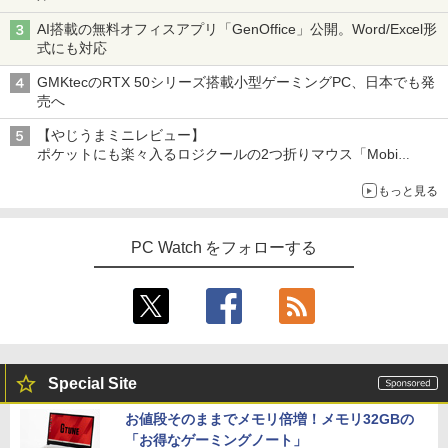
STAR WARS マンダロリアンとグローグ
AI搭載の無料オフィスアプリ「GenOffice」公開。Word/Excel形
4
ー [ ジェフリー・ブラウン ]
式にも対応
GMKtecのRTX 50シリーズ搭載小型ゲーミングPC、日本でも発
￥1,870
売へ
【やじうまミニレビュー】
ポケットにも楽々入るロジクールの2つ折りマウス「Mobi
幽冥の岸 十二国記 （新潮文庫） [ 小野
Fold」。その気になるギミックとは？
5
不由美 ]
もっと見る
￥825
PC Watch をフォローする
Special Site
お値段そのままでメモリ倍増！メモリ32GBの
「お得なゲーミングノート」