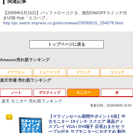
関連記事
【2009年6月15日】バッファローコクヨ、個別ON/OFFスイッチ付
きUSB Hub「エコハブ」
http://pc.watch.impress.co.jp/docs/news/20090615_294078.html
トップページに戻る
Amazon売れ筋ランキング
イヤフォン
ミュージック
ドリンク
コミック
楽天市場 売れ筋ランキング
ノート
デスクトップ
モニター
本
Anker Soundcore P40i オフホワイト
BRUCE WAYNE feat. Flo Milli, ATL Jacob
【Amazon.co.jp限定】 い・ろ・は・す 2L P
薬屋のひとりごと 17巻 (デジタル版ビッグガ
[Explicit]
ET ラベルレス ×8本
ンガンコミックス)
楽天 モニター 売れ筋ランキング
￥5,990
更新日時：2026/08/06 22:00
￥250
￥1,001
￥770
【中古】第4世代 Core i3搭載ノートパソ
Magic Trackpad 2 用 トラックパッド 保
【マラソンセール期間中ポイント5倍】中
1
1
1
コン 500GB 4GBメモリ DVDマルチドラ
護フィルム OverLay Protector for Magi
古モニター 19インチ スクエア 液晶ディ
イブ 15.6インチ Wi-Fi 【Windows10】
c Trackpad 2保護 フィルム シート シー
スプレイ VGA / DVI端子 店長おまかせ ケ
Anker Soundcore P31i ブラック
BRUCE WAYNE feat. Flo Milli, ATL Jacob
by Amazon 天然水 ラベルレス 500ml ×24本
異世界居酒屋「のぶ」(22) (角川コミックス・
MS 365 Office Web 注目PC [105]
ル フィルター アンチグレア サラサラ マ
ーブル付き サブモニターにおすすめ 動作