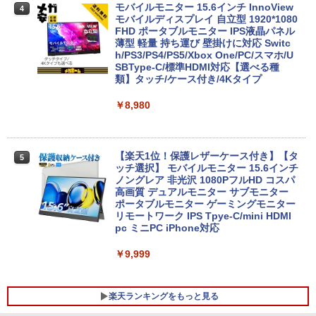
レスイヤホン Bluetooth 5.4 ノイズキャンセ
モバイルモニター 15.6インチ InnoView
4
リング ANC 36時間再生
8月5日限定10倍＆抽選10000P！｜2021
モバイルディスプレイ 自立型 1920*1080
4
年モデル！高性能ノートパソコン Windo
FHD ポータブルモニター IPS液晶パネル
ws11 富士通 LIFEBOOK A5511 第11世
ミニPC Dell HP Lenovo 高速CPU 第8世
薄型 軽量 持ち運び 壁掛けに対応 Switc
￥2,980
4
代Celeron 6305U最大メモリ32GB 秒速
代 Corei3/i5-8500T メモリ最大16GB SS
h/PS3/PS4/PS5/Xbox One/PC/スマホ/U
起動新品SSD2TB テンキー内蔵 15.6型大
D1TB 二画面デュアル アウトレット オフ
SBType-C/標準HDMI対応【選べる種
画面 ノートパソコン中古 オフィス付き
ィス付き 最新MSOffice2024可 Win11Pr
類】タッチ/ケース付き/4Kタイプ
Microsoftoffice2024可 送料無料 WIFI
o 中古パソコンデスクトップパソコン ミ
ニPC デル 中古パソコンデスクトップPC
￥8,980
￥15,120
￥17,888
【楽天1位！保護レザーケース付き】【タ
5
マイクロソフト 法人向け Surface Pro 1
ッチ選択】 モバイルモニター 15.6インチ
5
2 インチ キーボード ストーン グレー EP
FUJITSU/富士通 ESPRIMO D7010/E【G
ノングレア 非光沢 1080PフルHD コスパ
5
2-32891
TX1650/Intel Core i5-10500/8GB(DDR
高画質 デュアルモニター サブモニター
4)/M.2 SSD512GB/DVD-RW/Win11 Pro-
ポータブルモニター ゲーミングモニター
64bit】中古/送料無料 ※沖縄、離島を除
リモートワーク IPS Tpye-C/mini HDMI
￥25,278
く
pc ミニPC iPhone対応
￥33,000
￥9,999
楽天ランキングをもっと見る