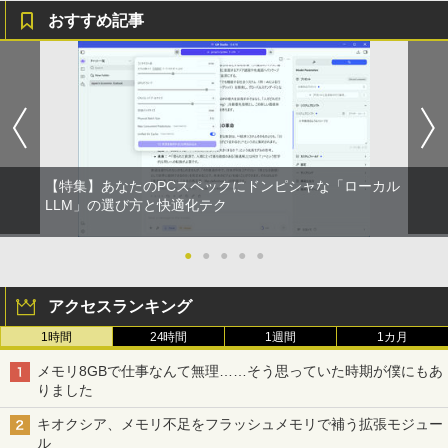
おすすめ記事
[新品]はじめての世界名作えほん えほん
1
のおうち(1～40巻)
￥26,400
【特集】あなたのPCスペックにドンピシャな「ローカル
ヒロシマ 消えたかぞく （ポプラ社の絵
2
LLM」の選び方と快適化テク
本 67） [ 指田 和 ]
￥1,815
●
●
●
●
●
アクセスランキング
情報社会と情報技術 （身近なモノやサー
3
1時間
24時間
1週間
1カ月
ビスから学ぶ「情報」教室1） [ 土屋 誠
司 ]
メモリ8GBで仕事なんて無理……そう思っていた時期が僕にもあ
りました
￥2,750
キオクシア、メモリ不足をフラッシュメモリで補う拡張モジュー
ル