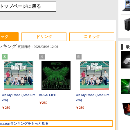
トップページに戻る
ジック
ドリンク
コミック
ランキング
最
更新日時：2026/08/06 12:06
Anker Soundcore
On My Road (Stadium
【2026年アップグレー
BUGS LIFE
Xiaomi シャオミ REDMI
On My Road (Stadium
Liberty 5 ミッドナイト
ver.)
ド版】AOKIMI ワイヤ
Buds 8 Lite ワイヤレス
ver.)
￥250
ブラック
レスイヤホン
イヤホン Bluetooth 5.4
￥250
￥250
bluetooth イヤホン
ノイズキャンセリング
￥14,990
￥1,964
￥2,980
V12 小型軽量 ブルート
ANC 36時間再生
ゥースHi-Fi 最大36時間
mazonランキングをもっと見る
再生 ぶるーとゅーす コ
ードレス ENCノイズキ