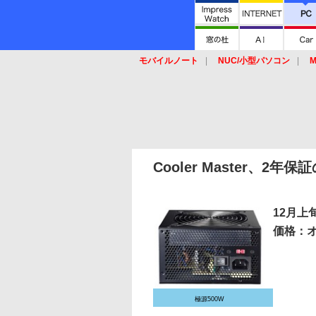
モバイルノート
NUC/小型パソコン
M
SSD
キーボード
マウス
Cooler Master、2
12月上
価格：
極源500W