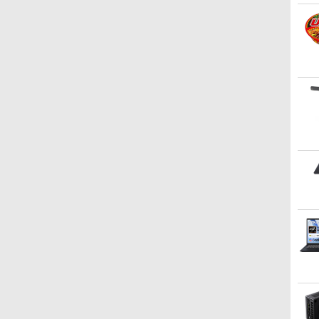
｜PC｜中古PC
ワーク 在宅勤務 ビジネス
用