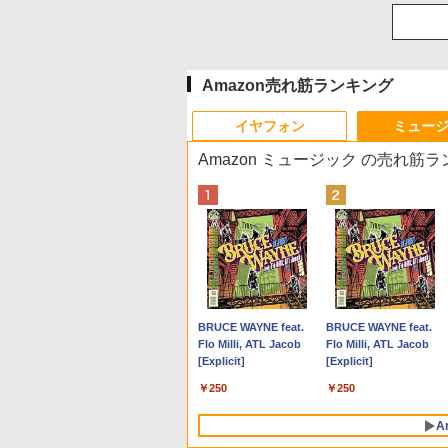
Amazon売れ筋ランキング
イヤフォン
ミュー
Amazon ミュージック の売れ筋
Anker Soundcore P40i
BRUCE WAYNE feat.
Anker Soundcore P31i
BRUCE WAYNE feat.
オフホワイト
Flo Milli, ATL Jacob
ブラック
Flo Milli, ATL Jacob
[Explicit]
[Explicit]
￥5,990
￥4,990
￥250
￥250
A