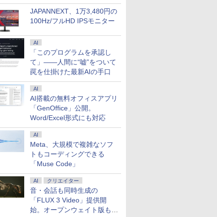
JAPANNEXT、1万3,480円の
100Hz/フルHD IPSモニター
AI
「このプログラムを承認し
て」――人間に“嘘”をついて
7
7
7
8
8
8
9
9
9
罠を仕掛けた最新AIの手口
AI
AI搭載の無料オフィスアプリ
「GenOffice」公開。
Word/Excel形式にも対応
ice 2024 H&B 搭
 21.5型 液晶ディ
になるとたいていボ
【第10世代 Core i5/メモ
HP モニター 24インチ
【5冊、10冊まとめ買い】
【★最大100%ポイント】
【お買い物マラソ開催
タッチペンで音が聞け
【レビュー特典★保
ASUS エイスース 
アーティストのため
AI
古ノートパソコン
 ベゼル ディスプ
死ぬ。70代は神様
リ16GB】FUJITSU 富士
Z24n G2 IPSパネル
ONE PIECE magazine 特
【Office 2024 H&B】
中！P最大31.5%還元】！
る！はじめてずかん1000
長6ヶ月＆高評価シ
ディスプレイ Eye Ca
体解剖学 ドローイン
Meta、大規模で複雑なソフ
s11 Office付｜
晶モニター PCモ
えられた特別な時
通 LIFEBOOK U7310/D
1920x1200 16:10 HDMI
集 ヒロインズ 021 カード
【タッチパネル×360°回
24インチモニター USB
英語つき [ 小学館 ]
プ】Windows11搭載
［23.8型 / フル
ォーム＆ポーズ [ To
トもコーディングできる
ok S73 Core i5
壁掛け フリッカー
冬舎新書） [ 林真
ピクトブラック 第10世代
Type-C 高さ調整 画面回
付き同梱版 (集英社ムッ
転】富士通 LIFEBOOK
Type-C接続対応 ディスプ
HP おまかせ 第8世代
HD(1920×1080) / ワ
Fox ]
0
￥35,200
￥12,800
￥4,700
￥35,800
￥12,980
￥5,478
￥39,999
￥13,800
￥5,500
「Muse Code」
 13.3型 HD
eSync 21.5イン
Core i5 16GB NVMe SSD
転 中古ディスプレイ
ク) ワンピースマガジン
U9310/第10世代 Core i5/
レイ100Hz FHD 1080P ス
Corei5 16Gメモリ
ド］ VA249HG
×768｜メモリ 8GB
節 FullHD ブル
256GB Full-HD 13.3型
メモリ:8GB/M.2
ピーカー内蔵 USB-
量SSD Microsoft Off
ジ 大容量 SSD
カット VAパネル
13.3インチ Wi-Fi6
NVMe:128GB/256GB/512GB/1TB/Wi-
TypeC ブルーライト軽減
インストール済 大画
AI
クリエイター
B｜WEBカメラ 搭
フル FHDノングレ
Bluetooth Windows11
fi/Bluetooth/13.3型/FHD/
フリッカーフリー VESA
料無料 Officeイン
音・会話も同時生成の
パソコン 中古PC
ZEN JM22CH02
Pro WPS Office付き オフ
カメラ/USB-C/中古/ノー
対応 フレームレス 目に優
ル済【中古】
「FLUX 3 Video」提供開
DMI Bluetooth
ィス 中古パソコン ノート
トパソコン/タブレッ
しい HDMI／DP／TYPE-
始。オープンウェイト版も計
パソコン ノートPC 安心
ト/Windows11
C端子 チルト調節可 ビジ