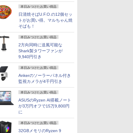
画
90日保証 【中古】
ネス用 pcモニタ
本日みつけたお買い得品
日清焼そばU.F.O.の12個セッ
トがお買い得。マルちゃん焼
そばも！
本日みつけたお買い得品
2方向同時に送風可能な
Shark製タワーファンが
9,940円引き
本日みつけたお買い得品
Ankerのソーラーパネル付き
監視カメラが4千円引き
本日みつけたお買い得品
ASUSのRyzen AI搭載ノート
が3万円オフで15万9,800円
に
本日みつけたお買い得品
32GBメモリのRyzen 9