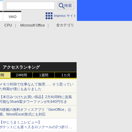
Impress サイト
全カテゴリ
CPU
Microsoft Office
アクセスランキング
時間
24時間
1週間
1カ月
メモリ8GBで仕事なんて無理……そう思ってい
た時期が僕にもありました
【本日みつけたお買い得品】2方向同時に送風
可能なShark製タワーファンが9,940円引き
AI搭載の無料オフィスアプリ「GenOffice」公
開。Word/Excel形式にも対応
【やじうまミニレビュー】
ポケットにも楽々入るロジクールの2つ折りマ
ウス「Mobi Fold」。その気になるギミックと