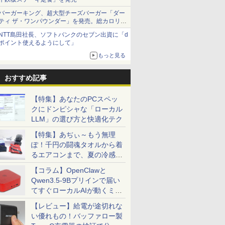
バーガーキング、超大型チーズバーガー「ダー
ティ ザ・ワンパウンダー」を発売。総カロリー
約1656kcal、総重量約527g！
NTT島田社長、ソフトバンクのセブン出資に「d
ポイント使えるようにして」
もっと見る
おすすめ記事
【特集】あなたのPCスペッ
クにドンピシャな「ローカル
LLM」の選び方と快適化テク
【特集】あぢぃ～もう無理
ぽ！千円の闘魂タオルから着
るエアコンまで、夏の冷感グ
ッズ一挙紹介
【コラム】OpenClawと
Qwen3.5-9Bプリインで届い
てすぐローカルAIが動くミニ
PC「SER9 Pro」
【レビュー】給電が途切れな
い優れもの！バッファロー製