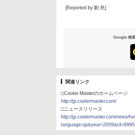
[Reported by 劉 尭]
Google
関連リンク
□Cooler Masterのホームページ
http://jp.coolermaster.com/
□ニュースリリース
http://jp.coolermaster.com/news/h
language=jp&year=2009&id=6995