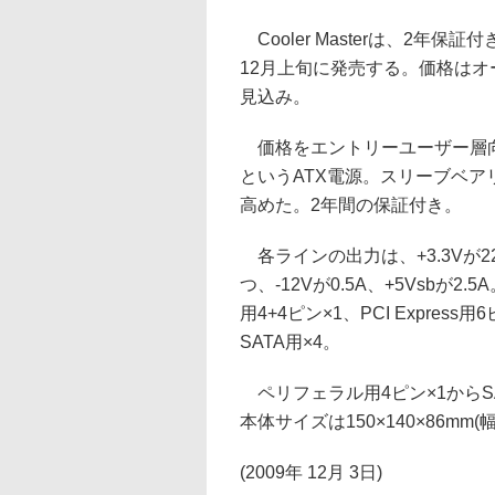
Cooler Masterは、2年保
12月上旬に発売する。価格はオ
見込み。
価格をエントリーユーザー層向
というATX電源。スリーブベア
高めた。2年間の保証付き。
各ラインの出力は、+3.3Vが22A
つ、-12Vが0.5A、+5Vsbが2
用4+4ピン×1、PCI Expres
SATA用×4。
ペリフェラル用4ピン×1からSA
本体サイズは150×140×86mm(
(2009年 12月 3日)