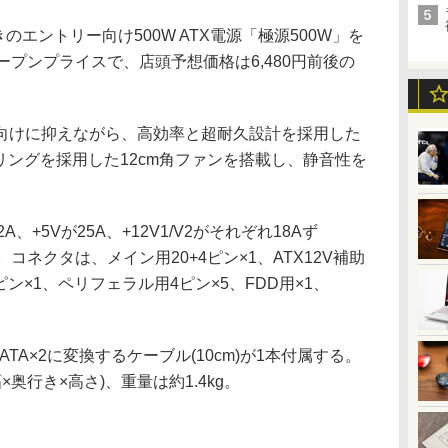
証付きのエントリー向け500W ATX電源「極源500W」を
ープンプライスで、店頭予想価格は6,480円前後の
けに抑えながら、高効率と超耐久設計を採用した
リングを採用した12cm角ファンを搭載し、静音性を
、+5Vが25A、+12V1/V2がそれぞれ18Aず
.5A。コネクタは、メイン用20+4ピン×1、ATX12V補助
s用6ピン×1、ペリフェラル用4ピン×5、FDD用×1、
TA×2に変換するケーブル(10cm)が1本付属する。
幅×奥行き×高さ)、重量は約1.4kg。