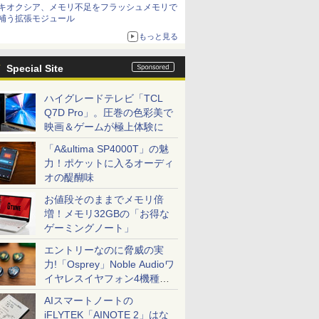
キオクシア、メモリ不足をフラッシュメモリで
は？
補う拡張モジュール
もっと見る
Special Site
ハイグレードテレビ「TCL
Q7D Pro」。圧巻の色彩美で
映画＆ゲームが極上体験に
「A&ultima SP4000T」の魅
力！ポケットに入るオーディ
オの醍醐味
お値段そのままでメモリ倍
増！メモリ32GBの「お得な
ゲーミングノート」
エントリーなのに脅威の実
力!「Osprey」Noble Audioワ
イヤレスイヤフォン4機種を
一気に聴く
AIスマートノートの
iFLYTEK「AINOTE 2」はな