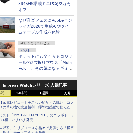
8945HS搭載ミニPCが2万円
オフ
なぜ音楽フェスにAdobe？ジ
ャイガ2026で生成AIやタイ
ムテーブル作成を体験
やじうまミニレビュー
ビジネス
ポケットにも楽々入るロジク
ールの2つ折りマウス「Mobi
Fold」。その気になるギミッ
クとは？
Impress Watchシリーズ 人気記事
時間
24時間
1週間
1カ月
【家電レビュー】手ごわい雑草との戦い、コメ
リの草刈機で完全勝利 掃除機感覚で使えた
ミスド「Mrs. GREEN APPLE」のコラボドーナ
ツ4種、いよいよ発売！
吉野家、牛リブロースを熱々で提供する「極旨
牛鉄板ステーキ定食」を発売