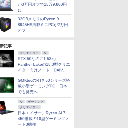
が3万円オフで15万9,800円
に
32GBメモリのRyzen 9
8945HS搭載ミニPCが2万円
オフ
新記事
クリエイター
AI
RTX 50なのに1.53kg、
Panther Lakeの15.3型クリエ
イター向けノート「DAIV
Z5」
GMKtecのRTX 50シリーズ搭
載小型ゲーミングPC、日本
でも発売へ
AI
ゲーミング
クリエイター
日本エイサー、Ryzen AI 7
450搭載の16型ゲーミングノ
ート3機種