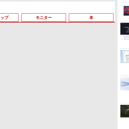
ャンセリング 自動ペア
リング Type-C充電 マ
イク付き 防水 タッチ式
トップ
モニター
本
音量調整 スポーツ/通
勤/通学/WEB会議(ホワ
イト)
3
3
3
3
4
4
4
4
5
5
5
5
6
6
6
by Amazon 天然水ラベ
HUNTER×HUNTER モ
コカ・コーラ やかんの
スーパーの裏でヤニ吸
by Amazon 炭酸水 ラベ
ONE PIECE モノクロ版
ルレス 2L×9本
ノクロ版 39 (ジャンプ
麦茶 from 爽健美茶 ラ
うふたり 9巻 (デジタル
ルレス 500ml ×24本 強炭
115 (ジャンプコミックス
コミックスDIGITAL)
ベルレス 650mlPET×24
版ビッグガンガンコミ
酸水 ペットボトル 500ミ
DIGITAL)
￥1,117
本
ックス)
リリットル (Smart
￥572
￥1,653
￥810
￥1,625
￥594
Basic)
イ
ン
中古パソコン | HP | 250
希少！Windows XP Pro
アーム向け Lenovo 液晶
［新版］カブトムシ・ク
MacBook A2179 修理交
DELL Optiplex 7090
PHILIPS 液晶モニター
2026年版 家電製品アドバ
超得2,000円OFF&P2倍｜
2026年モデル 新品一体型
中古品 各メーカー厳選 デ
毎日かしこく！1日1枚日
MS Off
モニター
80代
ニ
G7 | Windows11 | ノート
32bit SP3 Core2 Duo
モニター 28インチ
ワガタムシ DVDつき （小
換用 純正 适用于
SFF(Win11x64) 中古
21.5インチ 223V7 IPSパ
イザー資格 生活家電 公式
Windows11正式対応 第8
デスクトップパソコン 27
ィスプレイ 24インチ 液
めくり言葉力366 [
載｜中
スプレイ
ケるか
古
レ
PC | 一年保証 | 第10世代 |
E7500 / メモリ 4GB / ハ
ThinkVision Pro2820 フ
学館の図鑑NEO） [ 小池
MacBook Air Touchbar
Core i7-2.5GHz(11700)/
ネル 1920x1080 フルHD
テキスト＆問題集 （家電
世代｜楽天1位 三冠獲得
型 FHD Core i7 CPU メ
晶モニター 状態良好
Gakken ]
Window
レイ 液
から与
ル
Core i5 1035G1 1.0(〜最
ードディスク 500GB /
ルHD HDMI スタンド無し
啓一 ]
Retina 13インチ 玫瑰金
メモリ
HDMI スピーカー内蔵 中
製品協会 認定資格シリー
｜豪華特典付き｜最大
モリ16GB SSD512GB 選
Dynabo
ニター 
間 （幻
￥29,980
￥37,800
￥6,600
￥2,860
￥31,800
￥53,900
￥7,700
￥3,300
￥29,800
￥69,000
￥8,778
￥2,200
￥34,80
￥9,480
￥1,034
大3.6)GHz | MEM:8GB |
DVDドライブ / DELL
A2179 2020年 液晶パネ
16GB/HDD1TB/DVDマル
古ディスプレイ
ズ） [ 一般財団法人 家電
180日保証｜Core i5 第8
べるカラー（ブラック・
第10世代
レス Fre
理子 ]
】
SSD:256GB(NVMe) |
OptiPlex 780 SFF / 安い
ル上半部 上半身 液晶ユニ
チ [C:並品] 2022年頃購入
製品協会 ]
世代｜中古ノートパソコ
ホワイド・ブルー）
1,366
チ 角度調
DVDマルチ | 無線LAN:あ
コスパ すぐ使える デル
ット 本体上半部 上部一式
ン Windows11 office付
Win11搭載 MS
ストレー
ーライト
ド
り | Webカメラ内蔵 | テ
【中古 デスクトップ PC
き｜15.6型 テンキー付き
Office2024付き 初期設定
512G
VESA
ンキー | Win11Pro64Bit |
パソコン】安心サポート
｜ノートパソコン
済み USB3.0 Bluetooth
載 中古
ア MAX
ー
ACアダプター付属
整備済み
Windows11 第8世代｜ノ
WiFi対応 超薄型 高速起
Wi-Fi H
ートパソコン｜パソコン
動 デスクトップPC テレ
Type C