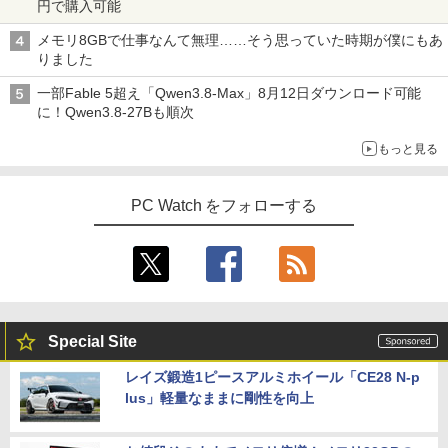
円で購入可能
￥56,100
【幼児ドリル部門ランキング第1位】 学
4
習参考書 問題集 プリント ドリル 手先 て
メモリ8GBで仕事なんて無理……そう思っていた時期が僕にもあ
さき 遊び「はじめての七田式プリント」
りました
【エントリーでポイント100％還元のチ
【2025新型】モバイルモニター15.6イン
￥8,800
4
4
一部Fable 5超え「Qwen3.8-Max」8月12日ダウンロード可能
ャンス】GMKtec M8 ミニPC【AMD Ryz
チ モバイルディスプレイ ポータブルモニ
に！Qwen3.8-27Bも順次
en 5 PRO 6650H 16GB 512GB】4.5GH
タ ゲームモニタ ー スイッチ用モニター
z 6コア 12スレッド OCuLink Windows
1920x1080P FHD 持ち運び 高輝度400Ni
もっと見る
11 Pro LPDDR5 6400MT/s 16T増設 3画
ts 非光沢IPSパネル 100%広色域 HDRモ
魔女と傭兵（9） 【電子書籍】[ 宮木真人
5
面2.5GbpsLAN Bluetooth5.2 WiFi HD
ード対応 Type-C/mini HDMI端子 PC/Swi
]
MI 省エネ ゲーミングpc みにpc minipc
tch/PS4/MAC/スマホなど対応 B0BZW3
8K コンパクト
XVDL
PC Watch をフォローする
￥792
￥78,248
￥7,400
GMKtec｜ジーエムケーテック 超小型 デ
【500円クーポン＋ポイント最大31.5%還
5
5
スクトップパソコン GMKtec NucBox G
元！】モバイルモニター 15.6 インチ FH
Special Site
11(Windows 11 Pro/Ryzen Embedded
D 1920×1080 1080P Fast IPS パネル 非
R2514/メモリ 16GB/SSD 256GB)(シル
光沢 1000:1 高コントラスト 超軽量 600
レイズ鍛造1ピースアルミホイール「CE28 N-p
バー) ミニPC GMK-G11-16/256-W11Pro
g スピーカー内蔵 Type-C/HDMI 接続 PS
lus」軽量なままに剛性を向上
(R2514)
5/Switch/PC/スマホ対応
￥72,000
￥8,490