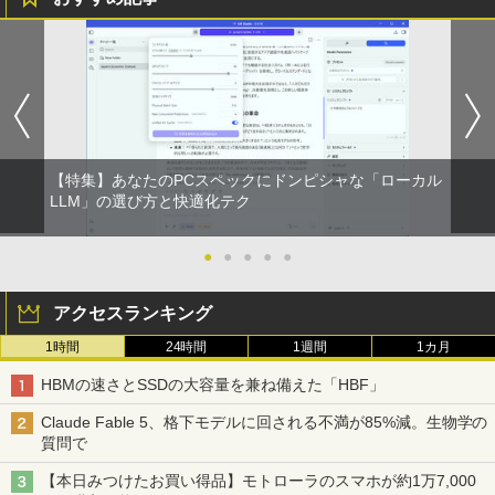
【中古】 Apple TV HD 32GB MR912J/A
【マラソンセール期間中ポイント5倍】
星新一ショートショート1001 [ 星 新一 ]
1
1
1
(A1625) 周辺機器 / 発売時期2015年〜
【訳あり】 中古モニター 23〜24インチ
DP / HDMI / DVI VGA 端子選択可能 店長
￥49,500
おまかせ ケーブル付き サブモニターにお
￥4,680
すすめ 動作確認済み 30日保証 送料無料
￥4,200
【特集】あなたのPCスペックにドンピシャな「ローカル
【週末限定クーポン＆P5倍！】 中古パソ
永遠の記憶 [ 東野 圭吾 ]
LLM」の選び方と快適化テク
2
2
コン 中古 デスクトップパソコン Office
付き 大容量 快適メモリ 第8世代 整備済
□◇〇【目が疲れにくい ブルーライトカ
￥2,310
2
み サポート充実 Windows11 Pro DELL
ット!!】iiyama/イイヤマ フルHD対応21.
●
●
●
●
●
OptiPlex 7060 Core i5 16GB 中古 パソ
5型 ProLite XUB2292HS-B1 HDMI対応
コン デスクトップパソコン
スピーカー内蔵 綺麗な鮮明画像 【中古】
アクセスランキング
送料無料
￥49,999
1時間
24時間
1週間
1カ月
￥6,500
月刊少女野崎くん（18）特装版 セレク
3
ト小冊子「堀と鹿島編」付き （SEコミッ
HBMの速さとSSDの大容量を兼ね備えた「HBF」
クスプレミアム） [ 椿いづみ ]
DELL Optiplex 7090 2500SFF (Win11x
3
Claude Fable 5、格下モデルに回される不満が85%減。生物学の
64) 中古 Core i7-2.5GHz(11700)/メモリ
￥1,650
【中古】その他メーカー モバイルモニタ
3
質問で
16GB/HDD1TB/DVDマルチ [B:良品] 202
ー 15.6インチ フルHD【291-ud】
2年頃購入
【本日みつけたお買い得品】モトローラのスマホが約1万7,000
￥7,235