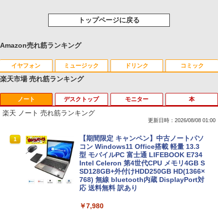
トップページに戻る
Amazon売れ筋ランキング
イヤフォン
ミュージック
ドリンク
コミック
楽天市場 売れ筋ランキング
ノート
デスクトップ
モニター
本
Anker Soundcore P40i オフホワイト
BRUCE WAYNE feat. Flo Milli, ATL Jacob
【Amazon.co.jp限定】 い・ろ・は・す 2L P
薬屋のひとりごと 17巻 (デジタル版ビッグガ
[Explicit]
ET ラベルレス ×8本
ンガンコミックス)
楽天 ノート 売れ筋ランキング
￥7,990
更新日時：2026/08/08 01:00
￥250
￥1,112
￥770
【期間限定 キャンペン】中古ノートパソ
1
コン Windows11 Office搭載 軽量 13.3
型 モバイルPC 富士通 LIFEBOOK E734
Anker Soundcore P31i ホワイト
BRUCE WAYNE feat. Flo Milli, ATL Jacob
by Amazon 天然水 ラベルレス 500ml ×24本
異世界居酒屋「のぶ」(22) (角川コミックス・
Intel Celeron 第4世代CPU メモリ4GB S
[Explicit]
富士山の天然水 バナジウム含有 水 ミネラル
エース)
SD128GB+外付けHDD250GB HD(1366×
ウォーター ペットボトル 静岡県産 500ミリリ
768) 無線 bluetooth内蔵 DisplayPort対
￥5,990
ットル (Smart Basic)
応 送料無料 訳あり
￥250
￥832
￥1,380
￥7,980