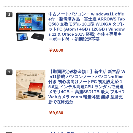
Anker Soundcore Liberty 5 ミッドナイトブ
On My Road (Stadium ver.)
ONE PIECE モノクロ版 115 (ジャンプコミッ
ラック
クスDIGITAL)
by Amazon 天然水ラベルレス 2L×9本
中古ノートパソコン・ windows11 offic
￥250
2
e付・整備済み品・富士通 ARROWS Tab
￥14,990
￥594
￥1,117
Q508 文教モデル 10.1型 WUXGA タブレ
ットPC (Atom / 4GB / 128GB / Window
s 11 & Office 2019 搭載) 本体＋専用キ
ーボード付 ・初期設定不要
【2026年アップグレード版】AOKIMI ワイヤ
On My Road (Stadium ver.)
HUNTER×HUNTER モノクロ版 39 (ジャンプ
レスイヤホン bluetooth イヤホン V12 小型
コミックスDIGITAL)
by Amazon 炭酸水 ラベルレス 500ml ×24本
￥9,800
軽量 ブルートゥースHi-Fi 最大36時間再生 ぶ
強炭酸水 ペットボトル 500ミリリットル (Sm
￥250
るーとゅーす コードレス ENCノイズキャン
art Basic)
￥572
セリング 自動ペアリング Type-C充電 マイク
付き 防水 タッチ式音量調整 スポーツ/通勤/通
￥1,625
学/WEB会議 6.0(オフホワイト)
【期間限定破格金額！】新生活 新古品 W
3
in11搭載 パソコンノートパソコンoffice
BUGS LIFE
スーパーの裏でヤニ吸うふたり 9巻 (デジタル
付き 初心者向けノートPC 初期設定済 1
￥2,599
版ビッグガンガンコミックス)
コカ・コーラ やかんの麦茶 from 爽健美茶 ラ
5.6型 インテル高速CPU ランダムで発送
ベルレス 650mlPET×24本
￥250
メモリ4GB～ 高速SSD1TB 最大 フルHD
￥810
Webカメラ zoom 軽量薄型 無線 型番更
Xiaomi シャオミ REDMI Buds 8 Lite ワイヤ
￥2,009
新で在庫処分
レスイヤホン Bluetooth 5.4 ノイズキャンセ
リング ANC 36時間再生
￥9,980
￥3,480