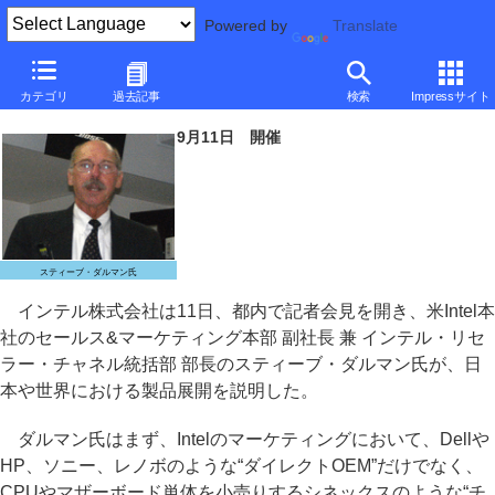
Powered by
Translate
インテル、マーケティング担当のダルマン氏が来日記者会見
カテゴリ
過去記事
検索
Impressサイト
～Core i7とSSDは日本が一番売れている
9月11日 開催
スティーブ・ダルマン氏
インテル株式会社は11日、都内で記者会見を開き、米Intel本
社のセールス&マーケティング本部 副社長 兼 インテル・リセ
ラー・チャネル統括部 部長のスティーブ・ダルマン氏が、日
本や世界における製品展開を説明した。
ダルマン氏はまず、Intelのマーケティングにおいて、Dellや
HP、ソニー、レノボのような“ダイレクトOEM”だけでなく、
CPUやマザーボード単体を小売りするシネックスのような“チ