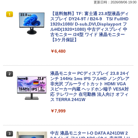
￥5,990
更新日時：2026/08/06 19:00
￥250
￥1,001
￥770
レビュー投稿 5年保証｜MS Office 2024
【今だけ】全品ポイント10倍 お買い物マ
【送料無料】TF: 富士通 23.8型液晶ディ
1
1
1
H&B 搭載｜中古 ノートパソコン Windo
ラソン★8/4～8/11★中古パソコン デス
スプレイ DY24-9T / B24-9 TS/ FullHD
ws11 Office付｜スペック Core i5 第7世
クトップPC hp ProDesk 600 G4 SFF C
1920x1080/ D-sub,DVI,Displayport フ
Anker Soundcore P31i ブラック
BRUCE WAYNE feat. Flo Milli, ATL Jacob
by Amazon 天然水 ラベルレス 500ml ×24本
異世界居酒屋「のぶ」(22) (角川コミックス・
代 メモリ 8GB 大容量 HDD 500GB テン
ore i5 8500 メモリ8GB SSD128GB HDD
ルHD(1920×1080) 中古ディスプレイ 中
[Explicit]
富士山の天然水 バナジウム含有 水 ミネラル
エース)
キー DVDドライブ搭載 CD DVD 再生可
500GB Windows11 Pro 64bit 無線LAN
古モニター /24型 ワイド 液晶モニター
ウォーター ペットボトル 静岡県産 500ミリリ
｜中古パソコン 中古ノートパソコン 中古
内蔵【送料無料】【1年保証】
【3ケ月保証】
￥4,990
ットル (Smart Basic)
PC オフィス搭載
￥250
￥832
￥19,800
￥6,480
￥1,380
￥19,800
Anker Soundcore Liberty 5 ミッドナイトブ
On My Road (Stadium ver.)
HUNTER×HUNTER モノクロ版 39 (ジャンプ
ラック
コミックスDIGITAL)
by Amazon 天然水ラベルレス 2L×9本
【期間限定P15倍+最大10%OFFクーポ
液晶モニター PCディスプレイ 23.8 24イ
2
2
ノートパソコン Dell Latitude 5310 第10
ン】 【3年保証】HP ELITEDESK 800 G
ンチ 144Hz 1ms IPS フルHD ノングレア
￥250
2
世代 Core i5 13.3型 Webカメラ内蔵 Win
6 DM SSD256GB メモリ16GB Core i3
非光沢 ブルーライトカット HDMI VGA
￥14,990
￥572
￥1,117
dows11搭載 Office付き メモリ16GB SS
Windows 11 Pro 中古 アウトレット 返
スピーカー内蔵 ヘッドホン端子 VESA対
D256GB 512GB 軽量モデル テレワーク
品 送料無料 中古デスクトップパソコン
応 テレワーク 在宅勤務 法人向け オフィ
在宅勤務向け 持ち運び ビジネス タッチ
中古パソコン デスクトップパソコン デス
ス TERRA 2441W
パネル搭載
クトップ PC ミニPC OFFICE付き
【2026年アップグレード版】AOKIMI ワイヤ
On My Road (Stadium ver.)
スーパーの裏でヤニ吸うふたり 9巻 (デジタル
￥7,999
レスイヤホン bluetooth イヤホン V12 小型
版ビッグガンガンコミックス)
by Amazon 炭酸水 ラベルレス 500ml ×24本
￥27,800
￥37,400
軽量 ブルートゥースHi-Fi 最大36時間再生 ぶ
強炭酸水 ペットボトル 500ミリリットル (Sm
￥250
るーとゅーす コードレス ENCノイズキャン
art Basic)
￥810
セリング 自動ペアリング Type-C充電 マイク
付き 防水 タッチ式音量調整 スポーツ/通勤/通
中古 液晶モニター I-O DATA A241DW 2
￥1,625
3
学/WEB会議(ホワイト)