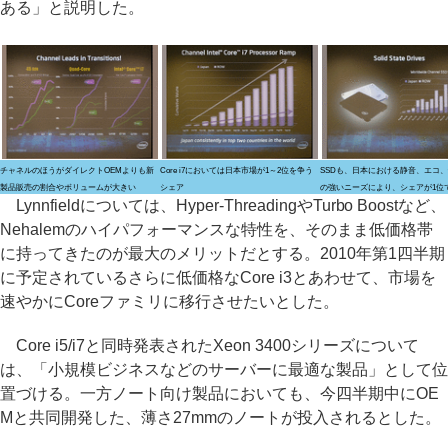
ある」と説明した。
チャネルのほうがダイレクトOEMよりも新
Core i7においては日本市場が1～2位を争う
SSDも、日本における静音、エコ
製品販売の割合やボリュームが大きい
シェア
の強いニーズにより、シェアが1位
Lynnfieldについては、Hyper-ThreadingやTurbo Boostなど、
Nehalemのハイパフォーマンスな特性を、そのまま低価格帯
に持ってきたのが最大のメリットだとする。2010年第1四半期
に予定されているさらに低価格なCore i3とあわせて、市場を
速やかにCoreファミリに移行させたいとした。
Core i5/i7と同時発表されたXeon 3400シリーズについて
は、「小規模ビジネスなどのサーバーに最適な製品」として位
置づける。一方ノート向け製品においても、今四半期中にOE
Mと共同開発した、薄さ27mmのノートが投入されるとした。