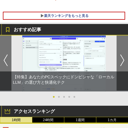
富士通 LIFEBOOK A579 A749 第八世代
ビジネス PC Wi-Fi6 Bluetooth 4K対応
Corei5 16Gメモリー 新品SSD テンキー
法人 テレワーク すぐ使える
付 Bluetooth HDMI端子あり カメラ内蔵
楽天ランキングをもっと見る
Office2021インストール済 30日間動作
￥52,800
保証 【中古】
おすすめ記事
￥39,999
【送料無料】日経エンタテインメント9月
1
号特別表紙版 2026年9月号 【日経エンタ
テインメント増刊】【雑誌】
￥980
【特集】あなたのPCスペックにドンピシャな「ローカル
【中古】HUNTER×HUNTER ＜1−39巻
LLM」の選び方と快適化テク
2
セット＞ / 冨樫義博（コミックセット）
●
●
●
●
●
￥16,798
アクセスランキング
1時間
24時間
1週間
1カ月
【楽天ブックス限定特典】ソロ酔い酒
3
場 今日も寄り道ひとり飲み 3(ソロ酔い