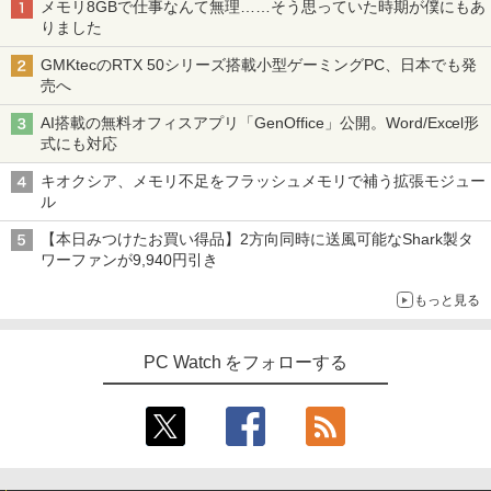
メモリ8GBで仕事なんて無理……そう思っていた時期が僕にもあ
酒場オリジナルステッカー1枚) [ なかは
りました
ら・ももた ]
GMKtecのRTX 50シリーズ搭載小型ゲーミングPC、日本でも発
￥1,430
売へ
AI搭載の無料オフィスアプリ「GenOffice」公開。Word/Excel形
式にも対応
[新品]のだめカンタービレ 新装版 (1-13
4
巻 全巻) 全巻セット
キオクシア、メモリ不足をフラッシュメモリで補う拡張モジュー
ル
￥17,160
【本日みつけたお買い得品】2方向同時に送風可能なShark製タ
ワーファンが9,940円引き
もっと見る
STAGEnavi vol．114 （日工ムック） [
5
産経新聞出版 ]
PC Watch をフォローする
￥1,210