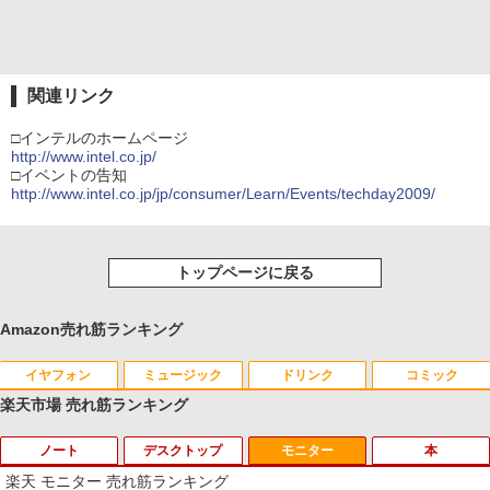
関連リンク
□インテルのホームページ
http://www.intel.co.jp/
□イベントの告知
http://www.intel.co.jp/jp/consumer/Learn/Events/techday2009/
トップページに戻る
Amazon売れ筋ランキング
イヤフォン
ミュージック
ドリンク
コミック
楽天市場 売れ筋ランキング
ノート
デスクトップ
モニター
本
Anker Soundcore P40i オフホワイト
BRUCE WAYNE feat. Flo Milli, ATL Jacob
【Amazon.co.jp限定】 い・ろ・は・す 2L P
薬屋のひとりごと 17巻 (デジタル版ビッグガ
[Explicit]
ET ラベルレス ×8本
ンガンコミックス)
楽天 モニター 売れ筋ランキング