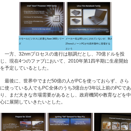
スモールビジネスに好適なXeon 3400シリー
メーカー名は明らかにされていないが、薄さ
ズ
27mmのノートPCが今四半期中に登場する
という
一方、32nmプロセスの進行は順調だとし、70億ドルを投
じ、現在4つのファブにおいて、2010年第1四半期に生産開始
を予定しているとした。
最後に、世界中でまだ50億の人がPCを使っておらず、さら
に使っている人でもPC全体のうち3億台が3年以上前のPCであ
り、まだ大きな市場需要があるとし、政府機関や教育などを中
心に展開していきたいとした。