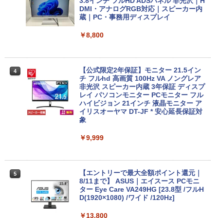
8月5日限定10倍＆抽選10000P！｜お得3
中古パソコン | NEC | MRM28L-4 | Wind
3.8インチ フルHD ADSパネル 非光沢｜H
3
3
点セット富士通 LIFEBOOKシリーズ ノ
ows11 | デスクトップ | 一年保証 | 第8世
DMI・アナログRGB対応｜スピーカー内
BUGS LIFE
ONE PIECE モノクロ版 115 (ジャンプコミッ
ートパソコンアウトレット 第八世代Core
代 | Core i5 8400 2.8(〜最大4.0)GHz | M
蔵｜PC・事務用ディスプレイ
￥1,964
クスDIGITAL)
コカ・コーラ やかんの麦茶 from 爽健美茶 ラ
i3 i5 DVD/テンキー/カメラ選べる 大画面
EM:16GB | SSD:512GB(新品:NVMe) | D
ベルレス 650mlPET×24本
￥250
15型 Windows11 最大メモリ32GB新品S
VDマルチ | Win11Pro64Bit
￥8,800
￥594
SD2TB オフィス付き MicrosoftOffice20
Xiaomi シャオミ REDMI Buds 8 Lite ワイヤ
￥1,653
24可 中古パソコン WIFI Bluetooth
￥39,980
レスイヤホン Bluetooth 5.4 ノイズキャンセ
リング ANC 36時間再生
￥16,800
【公式限定2年保証】モニター 21.5イン
4
チ フルhd 高画質 100Hz VA ノングレア
￥2,980
【今だけ】全品ポイント10倍 お買い物マ
非光沢 スピーカー内蔵 3年保証 ディスプ
4
ラソン★8/4～8/11★中古パソコン デス
レイ パソコンモニター PCモニター フル
MS Office 2024 H&B 搭載｜中古 Micros
クトップPC hp ProDesk 600 G4 SFF C
ハイビジョン 21インチ 液晶モニター ア
4
oft Surface Book 2｜中古ノートパソコ
ore i5 8500 メモリ8GB / 16GB SSD128
イリスオーヤマ DT-JF * 安心延長保証対
ン Windows11 Office付 13.5型｜Core i
GB / 256GB / 512GB Windows11 Pro 6
象
5 第8世代 メモリ 8GB SSD 256GB｜WE
4bit【送料無料】【1年保証】
Bカメラ 無線 Wi-Fi 顔認証 USB-C 純正
￥9,999
キーボード付属 サーフェス サーフェイス
￥22,800
ノートパソコン
￥39,800
【エントリーで最大全額ポイント還元｜
5
マラソン限定15%割引＼最新Office2024
8/11まで】 ASUS｜エイスース PCモニ
5
搭載／ デスクトップパソコン 新品 第13
ター Eye Care VA249HG [23.8型 /フルH
世代 Core i7 DVDドライブ内蔵 小型 省
D(1920×1080) /ワイド /120Hz]
【レビュー特典★保証延長6ヶ月＆高評価
スペース 8/16GB SSD 最大1TB Window
5
ショップ】[Aランク]Windows11搭載PC
s11 Pro 初期設定済み デスクトップPC
￥13,800