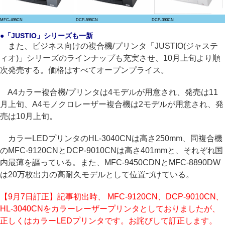
MFC-495CN
DCP-595CN
DCP-390CN
●「JUSTIO」シリーズも一新
また、ビジネス向けの複合機/プリンタ「JUSTIO(ジャステ
ィオ)」シリーズのラインナップも充実させ、10月上旬より順
次発売する。価格はすべてオープンプライス。
A4カラー複合機/プリンタは4モデルが用意され、発売は11
月上旬、A4モノクロレーザー複合機は2モデルが用意され、発
売は10月上旬。
カラーLEDプリンタのHL-3040CNは高さ250mm、同複合機
のMFC-9120CNとDCP-9010CNは高さ401mmと、それぞれ国
内最薄を謳っている。また、MFC-9450CDNとMFC-8890DW
は20万枚出力の高耐久モデルとして位置づけている。
【9月7日訂正】記事初出時、 MFC-9120CN、DCP-9010CN、
HL-3040CNをカラーレーザープリンタとしておりましたが、
正しくはカラーLEDプリンタです。お詫びして訂正します。