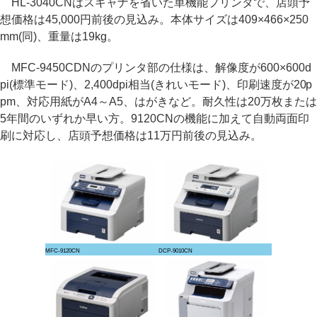
HL-3040CNはスキャナを省いた単機能プリンタで、店頭予
想価格は45,000円前後の見込み。本体サイズは409×466×250
mm(同)、重量は19kg。
MFC-9450CDNのプリンタ部の仕様は、解像度が600×600d
pi(標準モード)、2,400dpi相当(きれいモード)、印刷速度が20p
pm、対応用紙がA4～A5、はがきなど。耐久性は20万枚または
5年間のいずれか早い方。9120CNの機能に加えて自動両面印
刷に対応し、店頭予想価格は11万円前後の見込み。
MFC-9120CN
DCP-9010CN