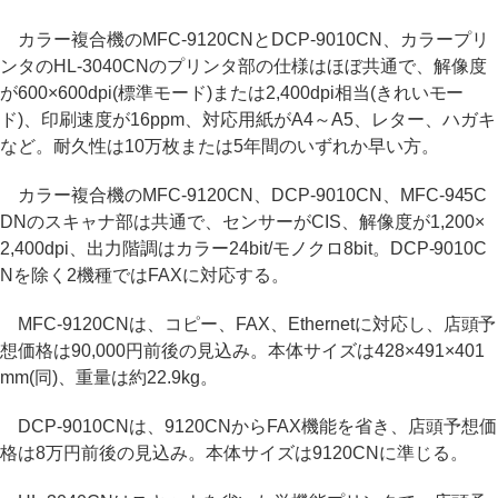
カラー複合機のMFC-9120CNとDCP-9010CN、カラープリ
ンタのHL-3040CNのプリンタ部の仕様はほぼ共通で、解像度
が600×600dpi(標準モード)または2,400dpi相当(きれいモー
ド)、印刷速度が16ppm、対応用紙がA4～A5、レター、ハガキ
など。耐久性は10万枚または5年間のいずれか早い方。
カラー複合機のMFC-9120CN、DCP-9010CN、MFC-945C
DNのスキャナ部は共通で、センサーがCIS、解像度が1,200×
2,400dpi、出力階調はカラー24bit/モノクロ8bit。DCP-9010C
Nを除く2機種ではFAXに対応する。
MFC-9120CNは、コピー、FAX、Ethernetに対応し、店頭予
想価格は90,000円前後の見込み。本体サイズは428×491×401
mm(同)、重量は約22.9kg。
DCP-9010CNは、9120CNからFAX機能を省き、店頭予想価
格は8万円前後の見込み。本体サイズは9120CNに準じる。