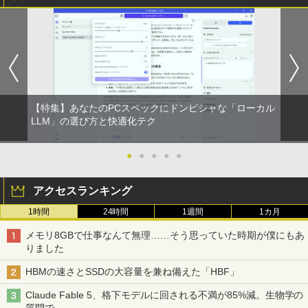
￥250
￥1,112
￥770
妹は知っている（8） 【電子限定特典つ
1
き】 【電子書籍】[ 雁木万里 ]
BRUCE WAYNE feat. Flo Milli, ATL Jacob
by Amazon 天然水 ラベルレス 500ml ×24本
異世界居酒屋「のぶ」(22) (角川コミックス・
￥792
[Explicit]
富士山の天然水 バナジウム含有 水 ミネラル
エース)
ウォーター ペットボトル 静岡県産 500ミリリ
ットル (Smart Basic)
￥250
￥832
【特集】あなたのPCスペックにドンピシャな「ローカル
￥1,380
信じていた仲間達にダンジョン奥地で殺
LLM」の選び方と快適化テク
2
されかけたがギフト『無限ガチャ』でレ
On My Road (Stadium ver.)
ONE PIECE モノクロ版 115 (ジャンプコミッ
ベル9999の仲間達を手に入れて元パーテ
クスDIGITAL)
ィーメンバーと世界に復讐＆『ざま
by Amazon 天然水ラベルレス 2L×9本
●
●
●
●
●
ぁ！』します！【電子書籍】
￥250
￥594
￥1,117
アクセスランキング
￥792
1時間
24時間
1週間
1カ月
On My Road (Stadium ver.)
HUNTER×HUNTER モノクロ版 39 (ジャンプ
メモリ8GBで仕事なんて無理……そう思っていた時期が僕にもあ
コミックスDIGITAL)
バムとケロのデイブック Bam and Ker
by Amazon 炭酸水 ラベルレス 500ml ×24本
3
りました
o Day Book [ 島田ゆか ]
強炭酸水 ペットボトル 500ミリリットル (Sm
￥250
art Basic)
￥572
HBMの速さとSSDの大容量を兼ね備えた「HBF」
￥4,950
￥1,625
Claude Fable 5、格下モデルに回される不満が85%減。生物学の