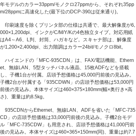
年モデルのカラー33ppm/モノクロ27ppmから、それぞれ35pp
m/28ppmに高速化した(最下位のDCP-390は従来通り)。
印刷速度を除くプリンタ部の仕様は共通で、最大解像度が6,
000×1,200dpi、インクがC/M/Y/Kの4色独立タイプ。対応用紙
はA4～A6、L判、封筒、ハガキなど。スキャナ部は、解像度
が1,200×2,400dpi、出力階調はカラー24bit/モノクロ8bit。
ハイエンドの「MFC-935CDN」は、FAX/電話機能、Ethern
et、無線LAN、5型タッチパネル液晶、15枚ADFなどを搭載
し、子機1台が付属。店頭予想価格は45,000円前後の見込み。
子機2台が付属する「935CDWN」の店頭予想価格は53,000円
前後の見込み。本体サイズは460×375×180mm(幅×奥行き×高
さ)、重量は約8.5kg。
935CDNからEthernet、無線LAN、ADFを省いた「MFC-735
CD」の店頭予想価格は33,000円前後の見込み。子機2台モデ
ル「MFC-735CDW」も用意され、店頭予想価格は41,000円前
後の見込み。本体サイズは460×365×150mm(同)、重量は約7.7