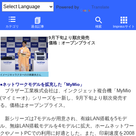
Powered by
Translate
ブラザー、無線LANモデルを充実させたインクジェット複合機
カテゴリ
過去記事
検索
Impressサイト
～SOHO向けレーザーラインナップも拡充
9月下旬より順次発売
価格：オープンプライス
イメージキャラクターの小林麻央さん
●ネットワークモデルを拡充した「MyMio」
ブラザー工業株式会社は、インクジェット複合機「MyMio
(マイミーオ)」シリーズを一新し、9月下旬より順次発売す
る。価格はオープンプライス。
新シリーズは7モデルが用意され、有線LAN搭載を5モデ
ル、無線LAN搭載モデルを4モデルに拡大。ホームネットワー
クやノートPCでの利用に好適とした。また、印刷速度を2008