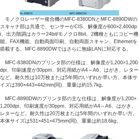
HL-3040CN
MFC-9450CDN
モノクロレーザー複合機のMFC-8380DNとMFC-8890DWの
スキャナ部は共通で、センサーがCIS、解像度が600×2,400dp
i、出力階調はカラー24bit/モノクロ8bit。2機種ともにコピー機
能、FAX機能、自動両面印刷、自動両面スキャン、Ethernetを
搭載する。MFC-8890DWではさらに無線LANに対応する。
MFC-8380DNのプリンタ部の仕様は、解像度が1,200×1,200
dpi、印刷速度が30ppm、対応用紙がA4～A6、はがき、レター
など。耐久性は10万枚または5年間のいずれか早い方。本体サ
イズは390×443×442mm(同)、重量は約15.7kg。
MFC-8890DWのプリンタ部の主な仕様は、解像度が1,200×
1,200dpi、印刷速度が30ppm、対応用紙がA4～A6、はがき、
レターなど。耐久性は20万枚または5年間のいずれか早い方。
本体サイズは531×451×475mm(同)、重量は約18.6kg。