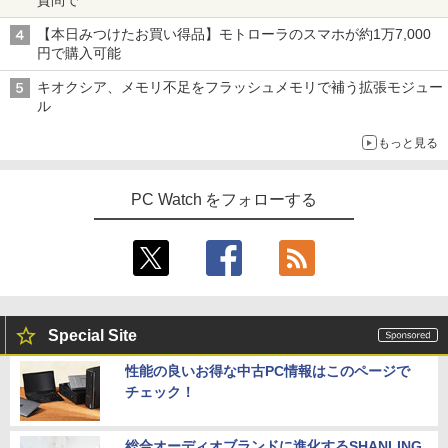
質問で
BUGS LIFE
スーパーの裏でヤニ吸うふたり 9巻 (デジタル
版ビッグガンガンコミックス)
コカ・コーラ やかんの麦茶 from 爽健美茶 ラ
【本日みつけたお買い得品】モトローラのスマホが約1万7,000
転生したら第七王子だったので、気まま
4
ベルレス 650mlPET×24本
￥250
円で購入可能
に魔術を極めます（24） 【電子書籍】[
￥810
石沢庸介 ]
￥2,009
キオクシア、メモリ不足をフラッシュメモリで補う拡張モジュー
ル
￥825
もっと見る
タッチペンで音が聞ける！はじめてずか
5
PC Watch をフォローする
ん1000 英語つき [ 小学館 ]
￥5,478
Special Site
性能の良いお得な中古PC情報はこのページで
チェック！
総合オーディオブランドに進化するSHANLING