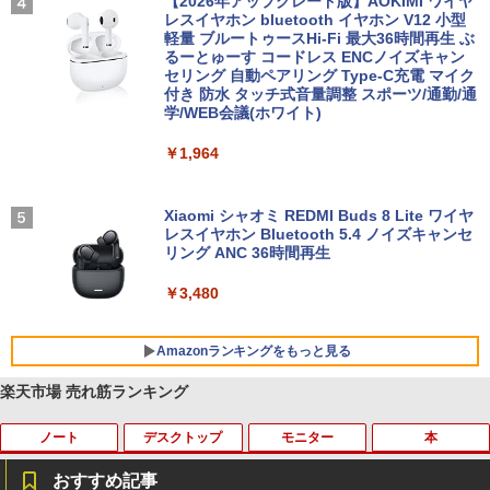
【2026年アップグレード版】AOKIMI ワイヤ
レスイヤホン bluetooth イヤホン V12 小型
軽量 ブルートゥースHi-Fi 最大36時間再生 ぶ
るーとゅーす コードレス ENCノイズキャン
セリング 自動ペアリング Type-C充電 マイク
付き 防水 タッチ式音量調整 スポーツ/通勤/通
学/WEB会議(ホワイト)
￥1,964
Xiaomi シャオミ REDMI Buds 8 Lite ワイヤ
レスイヤホン Bluetooth 5.4 ノイズキャンセ
リング ANC 36時間再生
￥3,480
Amazonランキングをもっと見る
楽天市場 売れ筋ランキング
ノート
デスクトップ
モニター
本
BRUCE WAYNE feat. Flo Milli, ATL Jacob
【Amazon.co.jp限定】 い・ろ・は・す 2L P
薬屋のひとりごと 17巻 (デジタル版ビッグガ
[Explicit]
ET ラベルレス ×8本
ンガンコミックス)
おすすめ記事