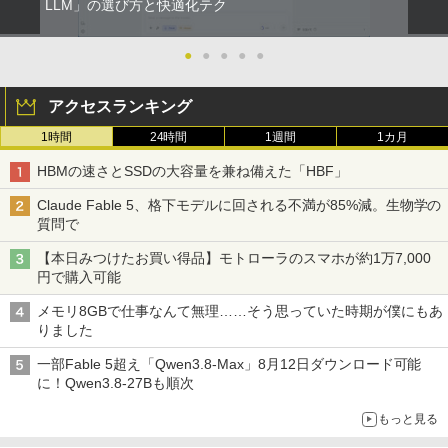
LLM」の選び方と快適化テク
●
●
●
●
●
アクセスランキング
1時間
24時間
1週間
1カ月
HBMの速さとSSDの大容量を兼ね備えた「HBF」
Claude Fable 5、格下モデルに回される不満が85%減。生物学の
質問で
【本日みつけたお買い得品】モトローラのスマホが約1万7,000
円で購入可能
メモリ8GBで仕事なんて無理……そう思っていた時期が僕にもあ
りました
一部Fable 5超え「Qwen3.8-Max」8月12日ダウンロード可能
に！Qwen3.8-27Bも順次
もっと見る