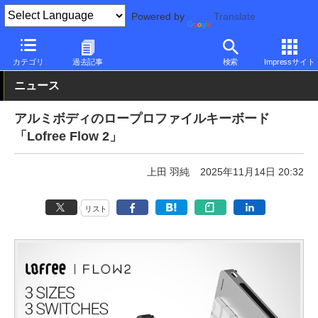
Powered by
Translate
PC Watch
半導体/周辺機器
キーボード
有線
カテゴリ
過去記事
検索
Impressサイト
ニュース
アルミボディのロープロファイルキーボード
「Lofree Flow 2」
上田 羽純
2025年11月14日 20:32
リスト