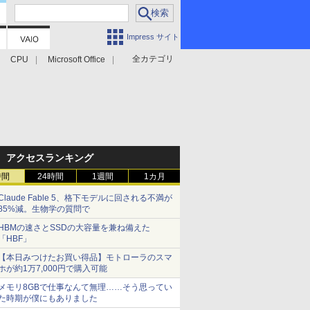
Impress サイト
全カテゴリ
CPU
Microsoft Office
アクセスランキング
時間
24時間
1週間
1カ月
Claude Fable 5、格下モデルに回される不満が
85%減。生物学の質問で
HBMの速さとSSDの大容量を兼ね備えた
「HBF」
【本日みつけたお買い得品】モトローラのスマ
ホが約1万7,000円で購入可能
メモリ8GBで仕事なんて無理……そう思ってい
た時期が僕にもありました