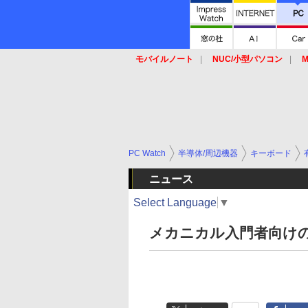
モバイルノート
NUC/小型パソコン
M
SSD
キーボード
マウス
PC Watch
半導体/周辺機器
キーボード
ニュース
Select Language
▼
メカニカル入門者向けの