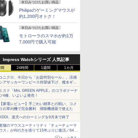
本日みつけたお買い得品
Philipsのゲーミングマウスが
約1,200円オトク！
本日みつけたお買い得品
モトローラのスマホが約1万
7,000円で購入可能
Impress Watchシリーズ 人気記事
時間
24時間
1週間
1カ月
ユニクロ、今日から「お盆特別セール」。涼感
シアサッカーワンピース待望値下げ、撥水ギア
ショーツは1990円に
ミスド「Mrs. GREEN APPLE」のコラボドーナ
ツ4種、いよいよ発売！
【家電レビュー】手ごわい雑草との戦い、コメ
リの草刈機で完全勝利 掃除機感覚で使えた
KDDI、楽天へのローミングを9月末で終了
老舗のマウスユーティリティ「チューチューマ
ウス」がAIの力を借りて15年ぶりに復活／64bit
化、Windows 10/11、「Chrome」も走り回
もっと見る