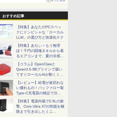
る。復活記念で2026年末まで500円
おすすめ記事
【特集】あなたのPCスペッ
クにドンピシャな「ローカル
LLM」の選び方と快適化テク
【特集】あぢぃ～もう無理
ぽ！千円の闘魂タオルから着
るエアコンまで、夏の冷感グ
ッズ一挙紹介
【コラム】OpenClawと
Qwen3.5-9Bプリインで届い
てすぐローカルAIが動くミニ
PC「SER9 Pro」
【レビュー】給電が途切れな
い優れもの！バッファロー製
Type-C充電器の検証で分か
ったこと
【特集】電源内蔵で0.9Lの衝
撃。Core Ultra X7の性能を極
限まで引き出したミニ
PC「GPD BOX」