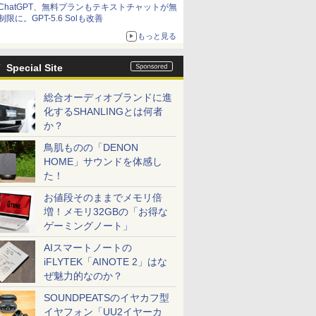
ChatGPT、無料プランもテキストチャットが無
制限に。GPT-5.6 Solも改善
もっと見る
Special Site
総合オーディオブランドに進
化するSHANLINGとは何者
か？
鳥肌ものの「DENON
HOME」サウンドを体感し
た！
お値段そのままでメモリ倍
増！メモリ32GBの「お得な
ゲーミングノート」
AIスマートノートの
iFLYTEK「AINOTE 2」はな
ぜ魅力的なのか？
SOUNDPEATSのイヤカフ型
イヤフォン「UU2イヤーカ