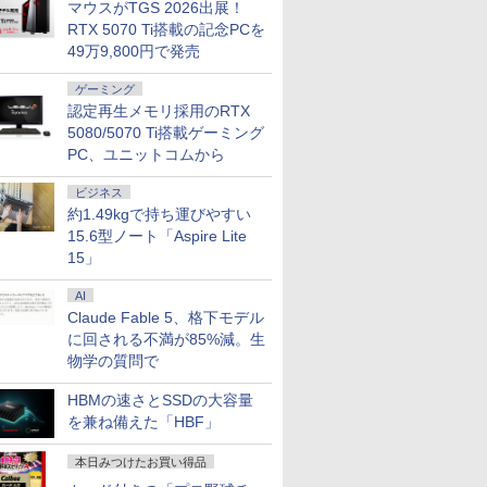
マウスがTGS 2026出展！
RTX 5070 Ti搭載の記念PCを
49万9,800円で発売
ゲーミング
認定再生メモリ採用のRTX
5080/5070 Ti搭載ゲーミング
PC、ユニットコムから
ビジネス
約1.49kgで持ち運びやすい
15.6型ノート「Aspire Lite
15」
AI
Claude Fable 5、格下モデル
に回される不満が85%減。生
物学の質問で
HBMの速さとSSDの大容量
を兼ね備えた「HBF」
本日みつけたお買い得品