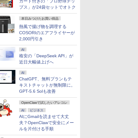
カード付きの「プロ野球チッ
プス」が24袋セットでオトク
本日みつけたお買い得品
熱風で揚げ物を調理する
COSORIのエアフライヤーが
2,000円引き
AI
格安の「DeepSeek API」が
近日大幅値上げへ
AI
ChatGPT、無料プランもテ
キストチャットが無制限に。
GPT-5.6 Solも改善
OpenClawで試したいアレコレ
AI
ビジネス
AIにGmailを読ませて大丈
夫？OpenClawで安全にメー
ルを片付ける手順