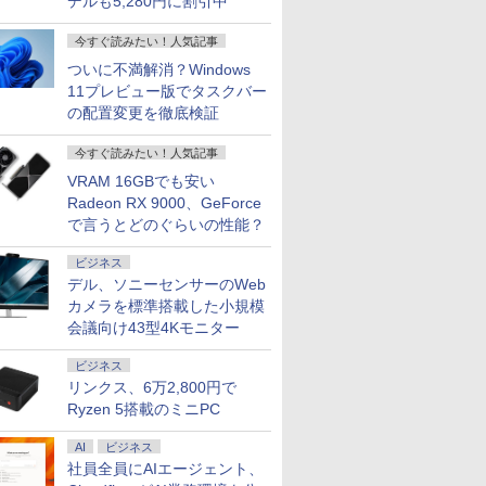
デルも5,280円に割引中
今すぐ読みたい！人気記事
ついに不満解消？Windows
11プレビュー版でタスクバー
の配置変更を徹底検証
今すぐ読みたい！人気記事
VRAM 16GBでも安い
Radeon RX 9000、GeForce
で言うとどのぐらいの性能？
ビジネス
デル、ソニーセンサーのWeb
カメラを標準搭載した小規模
会議向け43型4Kモニター
ビジネス
リンクス、6万2,800円で
Ryzen 5搭載のミニPC
AI
ビジネス
社員全員にAIエージェント、