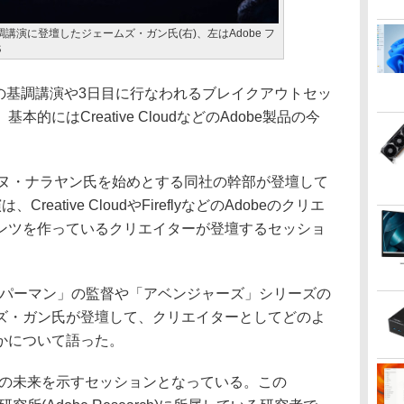
目の基調講演に登壇したジェームズ・ガン氏(右)、左はAdobe フ
氏
日目の基調講演や3日目に行なわれるブレイクアウトセッ
にはCreative CloudなどのAdobe製品の今
。
ヌ・ナラヤン氏を始めとする同社の幹部が登壇して
eative CloudやFireflyなどのAdobeのクリエ
ンツを作っているクリエイターが登壇するセッショ
スーパーマン」の監督や「アベンジャーズ」シリーズの
ズ・ガン氏が登壇して、クリエイターとしてどのよ
かについて語った。
obeの未来を示すセッションとなっている。この