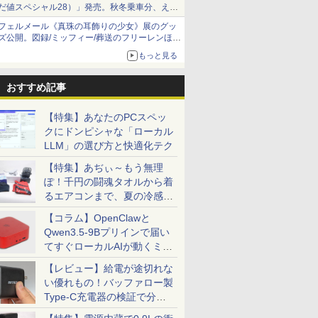
だ値スペシャル28）」発売。秋冬乗車分、えき
ねっと限定
フェルメール《真珠の耳飾りの少女》展のグッ
ズ公開。図録/ミッフィー/葬送のフリーレンほ
か、注目ブランドコラボが実現
もっと見る
おすすめ記事
【特集】あなたのPCスペッ
クにドンピシャな「ローカル
LLM」の選び方と快適化テク
【特集】あぢぃ～もう無理
ぽ！千円の闘魂タオルから着
るエアコンまで、夏の冷感グ
ッズ一挙紹介
【コラム】OpenClawと
Qwen3.5-9Bプリインで届い
てすぐローカルAIが動くミニ
PC「SER9 Pro」
【レビュー】給電が途切れな
い優れもの！バッファロー製
Type-C充電器の検証で分か
ったこと