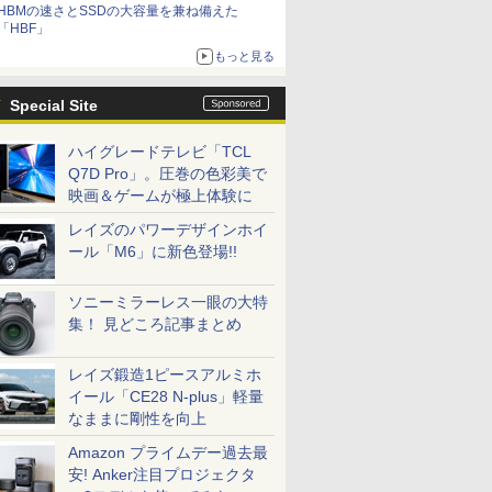
HBMの速さとSSDの大容量を兼ね備えた
「HBF」
もっと見る
Special Site
ハイグレードテレビ「TCL
Q7D Pro」。圧巻の色彩美で
映画＆ゲームが極上体験に
レイズのパワーデザインホイ
ール「M6」に新色登場!!
ソニーミラーレス一眼の大特
集！ 見どころ記事まとめ
レイズ鍛造1ピースアルミホ
イール「CE28 N-plus」軽量
なままに剛性を向上
Amazon プライムデー過去最
安! Anker注目プロジェクタ