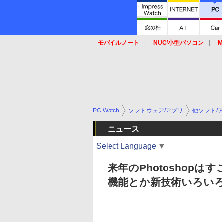
モバイルノート
NUC/小型パソコン
M
SSD
キーボード
マウス
PC Watch
ソフトウェア/アプリ
他ソフト/
ニュース
Select Language
▼
来年のPhotoshopは
機能とか新技術いろい