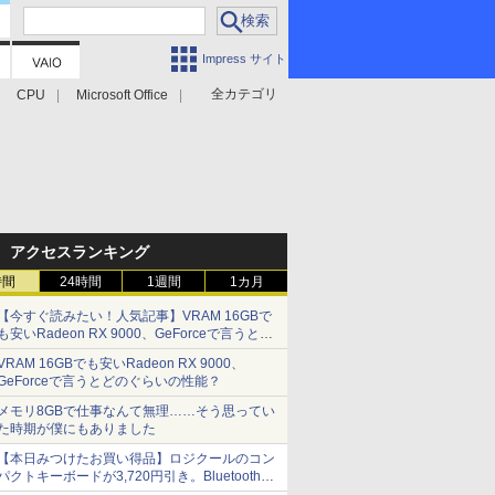
Impress サイト
全カテゴリ
CPU
Microsoft Office
アクセスランキング
時間
24時間
1週間
1カ月
【今すぐ読みたい！人気記事】VRAM 16GBで
も安いRadeon RX 9000、GeForceで言うとど
のぐらいの性能？ - PC Watch
VRAM 16GBでも安いRadeon RX 9000、
GeForceで言うとどのぐらいの性能？
メモリ8GBで仕事なんて無理……そう思ってい
た時期が僕にもありました
【本日みつけたお買い得品】ロジクールのコン
パクトキーボードが3,720円引き。Bluetoothで3
台接続対応