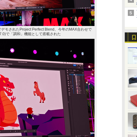
sでデモされたProject Perfect Blend、今年のMAX合わせで
6(v27.0)で「調和」機能として搭載された