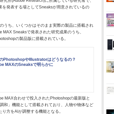
研究所(Adobe Research)に所属している研究者で、
を発表する場としてSneaksが用意されているの
果のうち、いくつかはそのまま実際の製品に搭載され
 MAX Sneaksで発表された研究成果のうち、
はすでにPhotoshopの製品版に搭載されている。
PhotoshopやIllustratorはどうなるの？
be MAXのSneaksで明らかに
は、Adobe MAX合わせで投入されたPhotoshopの最新版と
27.0)に「調和」機能として搭載されており、人物や物体など
たり方をAIが調整する機能となる。