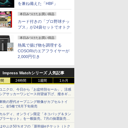
を兼ね備えた「HBF」
本日みつけたお買い得品
カード付きの「プロ野球チッ
プス」が24袋セットでオトク
本日みつけたお買い得品
熱風で揚げ物を調理する
COSORIのエアフライヤーが
2,000円引き
Impress Watchシリーズ 人気記事
時間
24時間
1週間
1カ月
ユニクロ、今日から「お盆特別セール」。涼感
シアサッカーワンピース待望値下げ、撥水ギア
ショーツは1990円に
東映の歴代オープニング映像がカプセルトイ
に。全5種で8月下旬発売
カルディ、オンライン限定「ネコバッグ＆タン
ブラーセット」を一般販売。7月の抽選販売の
当選無効分
はやぶさ50％オフの「新幹線eチケット（トク