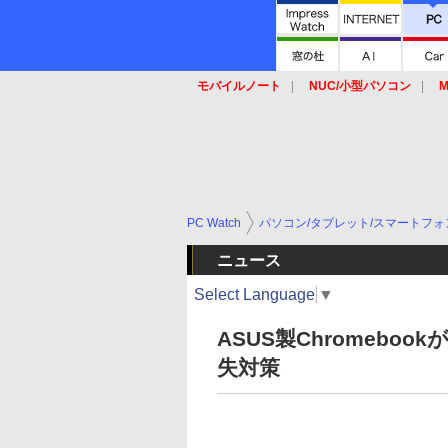
モバイルノート
NUC/小型パソコン
M
SSD
キーボード
マウス
PC Watch
パソコン/タブレット/スマートフォ
ニュース
Select Language
▼
ASUS製Chromeb
失対策