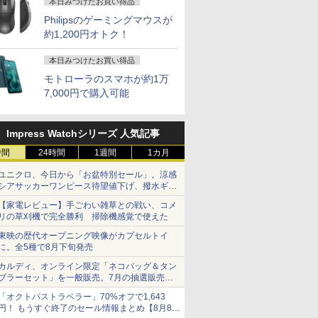
本日みつけたお買い得品
Philipsのゲーミングマウスが
約1,200円オトク！
本日みつけたお買い得品
モトローラのスマホが約1万
7,000円で購入可能
Impress Watchシリーズ 人気記事
時間
24時間
1週間
1カ月
ユニクロ、今日から「お盆特別セール」。涼感
シアサッカーワンピース待望値下げ、撥水ギア
ショーツは1990円に
【家電レビュー】手ごわい雑草との戦い、コメ
リの草刈機で完全勝利 掃除機感覚で使えた
東映の歴代オープニング映像がカプセルトイ
に。全5種で8月下旬発売
カルディ、オンライン限定「ネコバッグ＆タン
ブラーセット」を一般販売。7月の抽選販売の
当選無効分
「オクトパストラベラー」70%オフで1,643
円！ もうすぐ終了のセール情報まとめ【8月8日