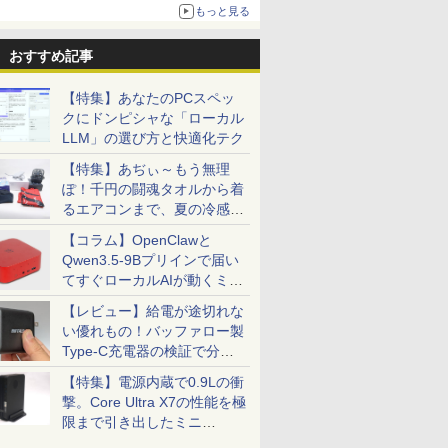
更新】
もっと見る
ニンテンドーeショップでは「大神 絶景版」が
67%オフで990円
おすすめ記事
【特集】あなたのPCスペッ
クにドンピシャな「ローカル
LLM」の選び方と快適化テク
【特集】あぢぃ～もう無理
ぽ！千円の闘魂タオルから着
るエアコンまで、夏の冷感グ
ッズ一挙紹介
【コラム】OpenClawと
Qwen3.5-9Bプリインで届い
てすぐローカルAIが動くミニ
PC「SER9 Pro」
【レビュー】給電が途切れな
い優れもの！バッファロー製
Type-C充電器の検証で分か
ったこと
【特集】電源内蔵で0.9Lの衝
撃。Core Ultra X7の性能を極
限まで引き出したミニ
PC「GPD BOX」