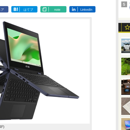
ェア
はてブ
note
LinkedIn
4F)