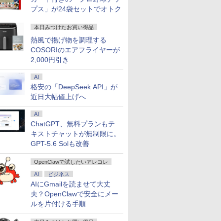
プス」が24袋セットでオトク
本日みつけたお買い得品
熱風で揚げ物を調理する
COSORIのエアフライヤーが
2,000円引き
AI
格安の「DeepSeek API」が
近日大幅値上げへ
AI
ChatGPT、無料プランもテ
キストチャットが無制限に。
GPT-5.6 Solも改善
OpenClawで試したいアレコレ
AI
ビジネス
AIにGmailを読ませて大丈
夫？OpenClawで安全にメー
ルを片付ける手順