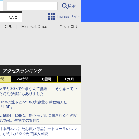
Impress サイト
全カテゴリ
CPU
Microsoft Office
アクセスランキング
時間
24時間
1週間
1カ月
メモリ8GBで仕事なんて無理……そう思ってい
た時期が僕にもありました
HBMの速さとSSDの大容量を兼ね備えた
「HBF」
Claude Fable 5、格下モデルに回される不満が
85%減。生物学の質問で
【本日みつけたお買い得品】モトローラのスマ
ホが約1万7,000円で購入可能