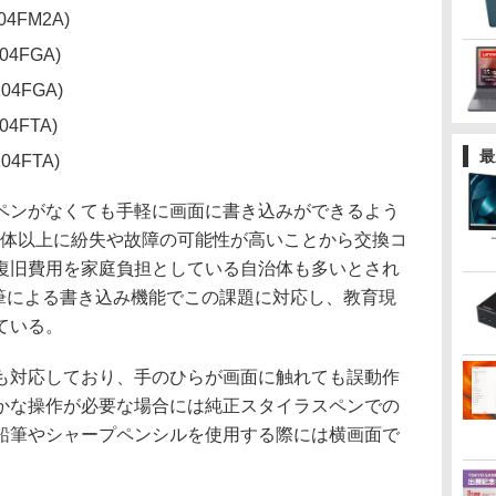
204FM2A)
104FGA)
204FGA)
104FTA)
最
204FTA)
ンがなくても手軽に画面に書き込みができるよう
本体以上に紛失や故障の可能性が高いことから交換コ
復旧費用を家庭負担としている自治体も多いとされ
鉛筆による書き込み機能でこの課題に対応し、教育現
ている。
対応しており、手のひらが画面に触れても誤動作
かな操作が必要な場合には純正スタイラスペンでの
鉛筆やシャープペンシルを使用する際には横画面で