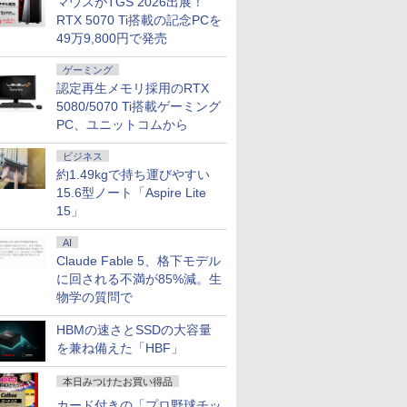
マウスがTGS 2026出展！
RTX 5070 Ti搭載の記念PCを
49万9,800円で発売
ゲーミング
認定再生メモリ採用のRTX
5080/5070 Ti搭載ゲーミング
PC、ユニットコムから
ビジネス
約1.49kgで持ち運びやすい
15.6型ノート「Aspire Lite
15」
AI
Claude Fable 5、格下モデル
に回される不満が85%減。生
物学の質問で
HBMの速さとSSDの大容量
を兼ね備えた「HBF」
本日みつけたお買い得品
カード付きの「プロ野球チッ