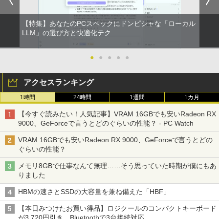
【特集】あなたのPCスペックにドンピシャな「ローカル
LLM」の選び方と快適化テク
●
●
●
●
●
アクセスランキング
1時間
24時間
1週間
1カ月
【今すぐ読みたい！人気記事】VRAM 16GBでも安いRadeon RX
9000、GeForceで言うとどのぐらいの性能？ - PC Watch
VRAM 16GBでも安いRadeon RX 9000、GeForceで言うとどの
ぐらいの性能？
メモリ8GBで仕事なんて無理……そう思っていた時期が僕にもあ
りました
HBMの速さとSSDの大容量を兼ね備えた「HBF」
【本日みつけたお買い得品】ロジクールのコンパクトキーボード
が3,720円引き。Bluetoothで3台接続対応