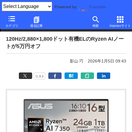
Powered by
Translate
本日みつけたお買い得品
カテゴリ
過去記事
検索
Impressサイト
120Hz/2,880×1,800ドット有機ELのRyzen AIノー
トが5万円オフ
影山 巧
2026年1月5日 09:43
リスト