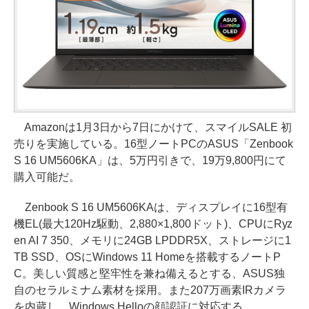
Amazonは1月3日から7日にかけて、スマイルSALE 初
売りを実施している。16型ノートPCのASUS「Zenbook
S 16 UM5606KA」は、5万円引きで、19万9,800円にて
購入可能だ。
Zenbook S 16 UM5606KAは、ディスプレイに16型有
機EL(最大120Hz駆動、2,880×1,800ドット)、CPUにRyz
en AI 7 350、メモリに24GB LPDDR5X、ストレージに1
TB SSD、OSにWindows 11 Homeを搭載するノートP
C。美しい質感と堅牢性を兼ね備えるとする、ASUS独
自のセラルミナム素材を採用。また207万画素IRカメラ
を内蔵し、Windows Helloの顔認証に対応する。