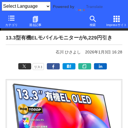
Powered by
Translate
本日みつけたお買い得品
カテゴリ
過去記事
検索
Impressサイト
13.3型有機ELモバイルモニターが6,229円引き
石川 ひさよし
2026年1月3日 16:28
リスト