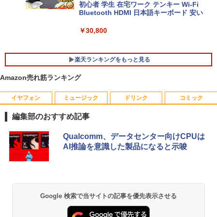
初心者 学生 在宅ワーク テンキー Wi-Fi
Bluetooth HDMI 日本語キーボード 安い
￥30,800
楽天ランキングをもっと見る
Amazon売れ筋ランキング
イヤフォン
ミュージック
ドリンク
コミック
新品 ミニPC VETESA Intel 6500Y Wind
グリーンハウス 強化ガラスディスプレ
【送料無料】ながい窖／手塚治虫
1
1
1
ows11 WPS Office付き メモリ16GB SS
イ台 GH-DKBB-CL
編集部のおすすめ記事
D256GB UHD 4K対応 HDMI DP 有線LA
￥2,200
N USB3.0 VESAマウント対応 省スペー
￥1,500
Anker Soundcore P40i オフホワイト
BRUCE WAYNE feat. Flo Milli, ATL Jacob
【Amazon.co.jp限定】 い・ろ・は・す 2L P
薬屋のひとりごと 17巻 (デジタル版ビッグガ
ス 超軽量 コンパクトPC
Qualcomm、データセンター向けCPUは
[Explicit]
ET ラベルレス ×8本
ンガンコミックス)
AI推論を意識した製品になると示唆
￥7,990
￥34,800
￥250
￥1,112
￥770
中古モニター | 液晶ディスプレイ | I-O D
ちいかわ なんか小さくてかわいいやつ
2
2
ATA | LCD-AH241EDB-B | 23.8型ワイド
（1） （ワイドKC） [ ナガノ ]
TFT 1920×1080(フルHD) | LEDバックラ
新品一体型 pc 一体型パソコン 22型 デス
2
Anker Soundcore P31i ブラック
BRUCE WAYNE feat. Flo Milli, ATL Jacob
by Amazon 天然水 ラベルレス 500ml ×24本
異世界居酒屋「のぶ」(22) (角川コミックス・
イト | スピーカー内蔵 | 2系統入力(VG
Google 検索で当サイトの記事を優先表示させる
クトップパソコン Windows11 MS offic
￥1,100
[Explicit]
富士山の天然水 バナジウム含有 水 ミネラル
エース)
A・HDMI) | ケーブル2本付属(VGA・電源
e搭載 CPU インテル Core i5 高速CPU フ
ウォーター ペットボトル 静岡県産 500ミリリ
￥5,990
ケーブル)【30日保証】
ルHD メモリー 8GB SSD 256GB 初期設