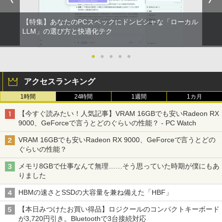
【特集】あなたのPCスペックにドンピシャな「ローカル
LLM」の選び方と快適化テク
●
●
●
●
●
アクセスランキング
1時間
24時間
1週間
1カ月
【今すぐ読みたい！人気記事】VRAM 16GBでも安いRadeon RX
9000、GeForceで言うとどのぐらいの性能？ - PC Watch
VRAM 16GBでも安いRadeon RX 9000、GeForceで言うとどの
ぐらいの性能？
メモリ8GBで仕事なんて無理……そう思っていた時期が僕にもあ
りました
HBMの速さとSSDの大容量を兼ね備えた「HBF」
【本日みつけたお買い得品】ロジクールのコンパクトキーボード
が3,720円引き。Bluetoothで3台接続対応