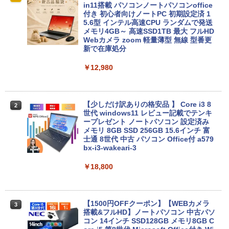
in11搭載 パソコンノートパソコンoffice
付き 初心者向けノートPC 初期設定済 1
5.6型 インテル高速CPU ランダムで発送
メモリ4GB～ 高速SSD1TB 最大 フルHD
Webカメラ zoom 軽量薄型 無線 型番更
新で在庫処分
￥12,980
【少しだけ訳ありの格安品 】 Core i3 8
2
世代 windows11 レビュー記載でテンキ
ープレゼント ノートパソコン 設定済み
メモリ 8GB SSD 256GB 15.6インチ 富
士通 8世代 中古 パソコン Office付 a579
bx-i3-wakeari-3
￥18,800
【1500円OFFクーポン】【WEBカメラ
3
搭載&フルHD】ノートパソコン 中古パソ
コン 14インチ SSD128GB メモリ8GB C