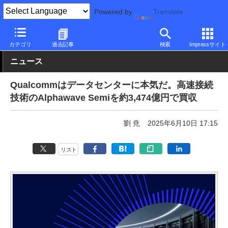
Powered by
Translate
PC Watch
市場
動向
その他
カテゴリ
過去記事
検索
Impressサイト
ニュース
Qualcommはデータセンターに本気だ。高速接続
技術のAlphawave Semiを約3,474億円で買収
劉 尭
2025年6月10日 17:15
リスト