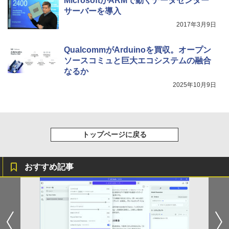
MicrosoftがARMで動くデータセンター
￥91,999
ター Eye Care ブラック VP227HF [21.4
サーバーを導入
5型 /フルHD(1920×1080) /ワイド /100H
￥3,480
z]
2017年3月9日
【中古パソコン】Apple iMac 24inch M
￥10,980
5
GPC3J/A A2438 4.5K 2021 一体型 Touc
QualcommがArduinoを買収。オープン
h ID [Apple M1 8コア メモリ16GB SSD
ソースコミュと巨大エコシステムの融合
256GB 無線 BT カメラ 24インチ Silver
なるか
]:美品
2025年10月9日
￥123,980
トップページに戻る
おすすめ記事