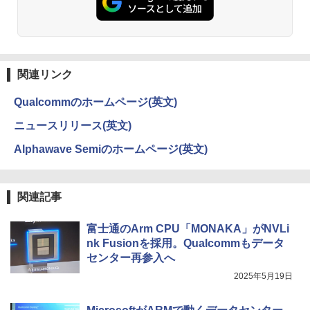
ットル (Smart Basic)
￥250
￥832
定済み キーボードとマウス付属 超薄型 1
78°広視野角 WiFi対応 在宅勤務・ビジネ
￥5,980
￥1,380
ス用
【予約】和山やま 作品4冊セット 小冊子
3
＆アクリルスタンド付き特装版 【2026年
Anker Soundcore Liberty 5 ミッドナイトブ
見知らぬ糸
ONE PIECE モノクロ版 115 (ジャンプコミッ
￥42,800
12月11日発売予定】 わやまやま 夢中さ
ラック
クスDIGITAL)
by Amazon 天然水ラベルレス 2L×9本
君に カラオケ行こ ファミレス行こ 特典
PHILIPS モニター 23.6インチ 243V5 VA
3
関連リンク
付き 豪華 限定
￥250
パネル 1920x1080 フルHD HDMI スピー
￥14,990
￥594
カー内蔵 中古ディスプレイ
￥1,117
Qualcommのホームページ(英文)
￥11,000
MSI CUBI-5-12M-470JP Core i3-1215U/
3
8GB/256GB SSD Windows 11 Pro 超小
￥6,600
ニュースリリース(英文)
型デスクトップPC
【2026年アップグレード版】AOKIMI ワイヤ
On My Road (Stadium ver.)
HUNTER×HUNTER モノクロ版 39 (ジャンプ
Alphawave Semiのホームページ(英文)
レスイヤホン bluetooth イヤホン V12 小型
コミックスDIGITAL)
by Amazon 炭酸水 ラベルレス 500ml ×24本
￥75,700
月がきれいな夜に、誰かに思い出してほ
4
軽量 ブルートゥースHi-Fi 最大36時間再生 ぶ
強炭酸水 ペットボトル 500ミリリットル (Sm
しかった [ 川代紗生 ]
￥250
富士通 17型 SXGA VL-17ESS 液晶ディ
4
るーとゅーす コードレス ENCノイズキャン
art Basic)
￥572
スプレイ 1280×1024 スピーカー内蔵 ブ
セリング 自動ペアリング Type-C充電 マイク
ルーライト低減 DVI-D パソコン用ディス
￥1,760
関連記事
付き 防水 タッチ式音量調整 スポーツ/通勤/通
￥1,625
プレイ モニター 未使用品 新古品 送料無
【エントリーでポイント100％還元のチ
4
学/WEB会議(ホワイト)
料
ャンス】GMKtec ミニPC AMD Ryzen 5
7640HS 6コア12スレッド MAX5.0GHz D
On My Road (Stadium ver.)
スーパーの裏でヤニ吸うふたり 9巻 (デジタル
富士通のArm CPU「MONAKA」がNVLi
￥1,964
DR5 32GB/最大128GB Radeon 760M P
版ビッグガンガンコミックス)
￥6,800
コカ・コーラ やかんの麦茶 from 爽健美茶 ラ
nk Fusionを採用。Qualcommもデータ
CIe3.0 M.2 2280 SSD1TB/最大2×8TB U
【中古】 ドカベン 全48巻完結 [コミック
ベルレス 650mlPET×24本
￥250
5
センター再参入へ
SB4 Bluetooth5.2 2.5Gbps LAN*2 VES
セット]
￥810
A 静音 mini pc Windows11 Pro 4K 3画
Xiaomi シャオミ REDMI Buds 8 Lite ワイヤ
2025年5月19日
￥2,009
面出力 M6 Ultra
レスイヤホン Bluetooth 5.4 ノイズキャンセ
￥23,142
【エントリーで最大全額ポイント還元｜
5
リング ANC 36時間再生
8/11まで】 ASUS｜エイスース PCモニ