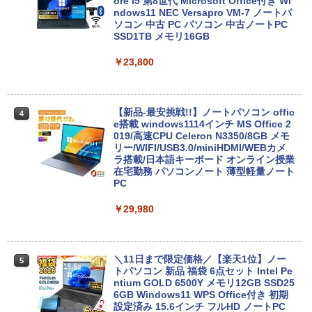
ore i5 第8世代 Microsoft Office付き Wi
ndows11 NEC Versapro VM-7 ノートパ
ソコン 中古 PC パソコン 中古ノートPC
SSD1TB メモリ16GB
￥23,800
【新品-最安挑戦!!】ノートパソコン offic
4
e搭載 windows1114インチ MS Office 2
019/高速CPU Celeron N3350/8GB メモ
リー/WIFI/USB3.0/miniHDMI/WEBカメ
ラ搭載/日本語キーボード オンライン授業
在宅勤務 パソコンノート 薄型軽量ノート
PC
￥29,980
＼11日まで限定価格／【楽天1位】ノー
5
トパソコン 新品 福袋 6点セット Intel Pe
ntium GOLD 6500Y メモリ12GB SSD25
6GB Windows11 WPS Office付き 初期
設定済み 15.6インチ フルHD ノートPC