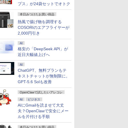
プス」が24袋セットでオトク
本日みつけたお買い得品
熱風で揚げ物を調理する
COSORIのエアフライヤーが
2,000円引き
AI
格安の「DeepSeek API」が
近日大幅値上げへ
AI
ChatGPT、無料プランもテ
キストチャットが無制限に。
GPT-5.6 Solも改善
OpenClawで試したいアレコレ
AI
ビジネス
AIにGmailを読ませて大丈
夫？OpenClawで安全にメー
ルを片付ける手順
本日みつけたお買い得品