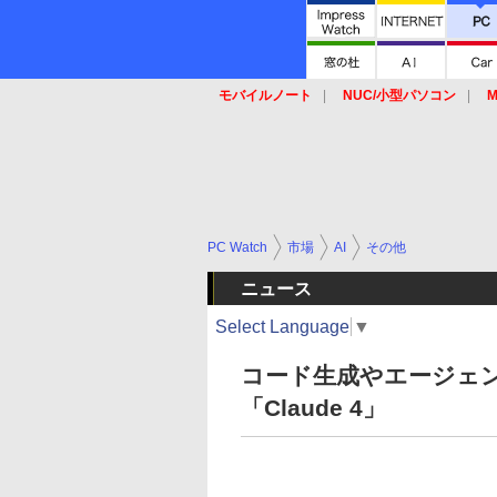
モバイルノート
NUC/小型パソコン
M
SSD
キーボード
マウス
PC Watch
市場
AI
その他
ニュース
Select Language
▼
コード生成やエージェ
「Claude 4」