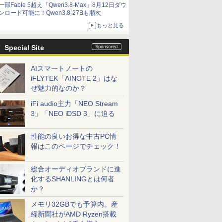
一部Fable 5超え「Qwen3.8-Max」8月12日ダウ
ンロード可能に！Qwen3.8-27Bも順次
もっと見る
Special Site
AIスマートノートの
iFLYTEK「AINOTE 2」はな
ぜ魅力的なのか？
iFi audio主力「NEO Stream
3」「NEO iDSD 3」に迫る
性能の良いお得な中古PC情
報はこのページでチェック！
総合オーディオブランドに進
化するSHANLINGとは何者
か？
メモリ32GBでも予算内。産
経新聞社がAMD Ryzen搭載