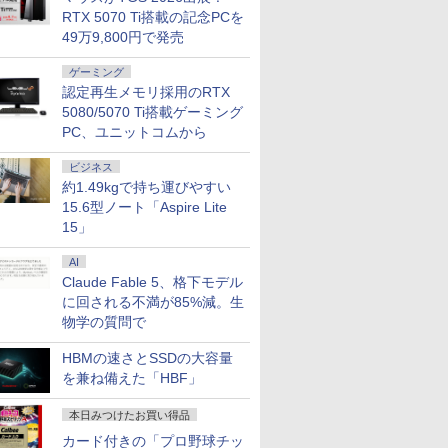
RTX 5070 Ti搭載の記念PCを
49万9,800円で発売
ゲーミング
認定再生メモリ採用のRTX
5080/5070 Ti搭載ゲーミング
PC、ユニットコムから
ビジネス
約1.49kgで持ち運びやすい
15.6型ノート「Aspire Lite
15」
AI
Claude Fable 5、格下モデル
に回される不満が85%減。生
物学の質問で
HBMの速さとSSDの大容量
を兼ね備えた「HBF」
本日みつけたお買い得品
カード付きの「プロ野球チッ