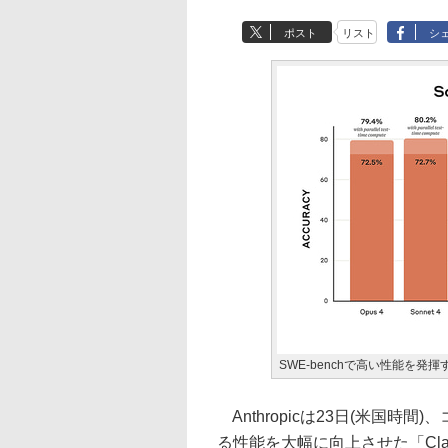
ポスト
リスト
シ
SWE-benchで高い性能を発揮する
Anthropicは23日(米国
る性能を大幅に向上させた「Claude