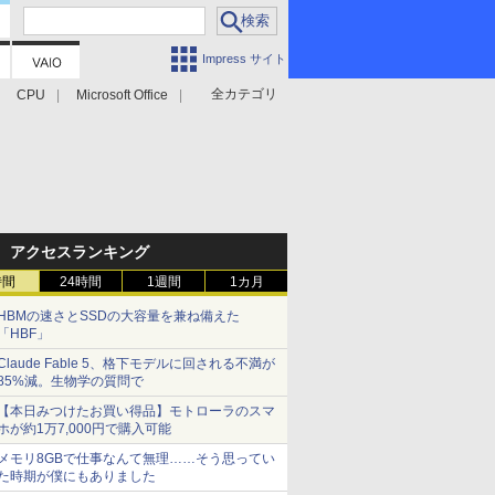
Impress サイト
全カテゴリ
CPU
Microsoft Office
アクセスランキング
時間
24時間
1週間
1カ月
HBMの速さとSSDの大容量を兼ね備えた
「HBF」
Claude Fable 5、格下モデルに回される不満が
85%減。生物学の質問で
【本日みつけたお買い得品】モトローラのスマ
ホが約1万7,000円で購入可能
メモリ8GBで仕事なんて無理……そう思ってい
た時期が僕にもありました