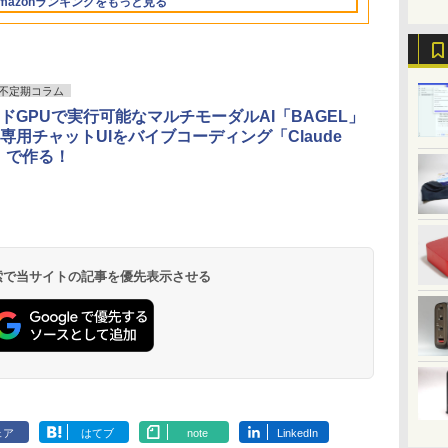
mazonランキングをもっと見る
36時間再生 ぶるーと
コ
正式対応
古PC 最大SSD1TB メ
MicrosoftOffice2024
32GB SSD 1
ゅーす コードレス
モリ32GB 中古パソコ
可 Windows11 長期保
256GB 512G
ENCノイズキャンセ
ン フルHD
証 中古PC
USB3.0 初
リング 自動ペアリン
グ Type-C充電 マイ
ク付き 防水 タッチ式
不定期コラム
音量調整 スポーツ/通
ドGPUで実行可能なマルチモーダルAI「BAGEL」
勤/通学/WEB会議
専用チャットUIをバイブコーディング「Claude
6.0(オフホワイト)
4」で作る！
.
On My Road
by Amazon 天然水
ONE PIECE モノクロ
On My Road
by Amazon 炭酸水
HUNTER×HUNTER
BUGS LIFE
コカ・コーラ やかんの
スーパーの裏でヤニ吸
(Stadium ver.)
ラベルレス 2L×9本
版 115 (ジャンプコミ
(Stadium ver.)
ラベルレス 500ml
モノクロ版 39 (ジャ
麦茶 from 爽健美茶 ラ
うふたり 9巻 (デジタル
￥250
ックスDIGITAL)
×24本 強炭酸水 ペッ
ンプコミックス
ベルレス
版ビッグガンガンコミ
￥250
￥1,117
￥250
水
トボトル 500ミリリ
DIGITAL)
650mlPET×24本
ックス)
￥594
￥1,625
￥572
￥2,009
￥810
 検索で当サイトの記事を優先表示させる
ットル (Smart
Basic)
ェア
はてブ
note
LinkedIn