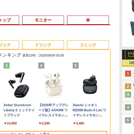
トップ
モニター
本
3
3
3
4
4
4
3
5
5
5
6
1
6
6
ジック
ドリンク
コミック
筋ランキング
更新日時：2026/08/08 00:06
1
ー
1日まで限定価格／ゲーミングPC
【★最大100%ポイン
ASUS エイスース 液
【9月上旬発送予定】
アイオーデータ｜I-O
【1500円OFFクーポ
[9月上旬より発送予定]
LENOVO レノボ ThinkStation
エントリーで最大10
Philips｜フィリップス
ふかふかダンジョン攻
【楽天1位常
ポイント10倍
【2,000円ク
アンダーニン
6
新品 RTX5060 Ryzen7 5700X
ト】【第8世代 4コア・8
晶ディスプレイ Eye
ハンターハンター 全巻
DATA 液晶ディスプレイ
ン】【WEBカメラ＆テ
[新
PGX(30KL0005JP)
倍！充実機能ノートパ
液晶ディスプレイ(23.8
略記〜俺の異世界転生
品】 2026年
Windows 11 
25インチ An
（18） 【電
3
本
16GB SSD500GB Windows11
スレッド】富士通
Care ［23.8型 / フル
HUNTER×HUNTER 1
(23.8型/ADS/FullHD
ンキー付き】ノートパ
品]HUNTER×HUNTER
ソコン テンキ
型/IPS/WQHD
冒険譚〜/ 20 【電子書
ル ノートパソ
OptiPlex シ
イ モバイルモニ
花沢健吾 ]
￥961,000
U
トップPC モニター付き 23.8型
LIFEBOOK A579/第8世
HD(1920×1080) / ワイ
巻-39巻 セット 最新 冨
1920×1080/100Hz/5ms/HDMI/DP/USB
ソコン 15.6インチ
ハンター×ハンター (1-
ー/DVD/WEBカメラ内
2560×1440/75Hz/1ms)
籍】[ KAKERU ]
ソコン JIS 
第3世代 3770
Qualcom
,070
￥27,800
￥13,800
￥19,096
￥25,977
￥24,800
￥19,096
￥18,000
￥29,800
￥792
￥33,680
￥19,800
￥45,979
￥792
 100Hz 1年保証 高性能 配信 動画編
代 Core i5/メモリ:
ド］ VA249HG
樫 義博 集英社 ジャン
Type-C/VESA/5年保
SSD512GB メモリ
39巻 最新刊) 全巻セッ
蔵第8世代Core i3/i5
(ブラック)
ボード 第14世
8G/HDD500
A25Q5
Anker Soundcore
【2026年アップグレ
Xiaomi シャオミ
スポーツ 初心者 一式 ゲーミング
8GB/16GB/新品
プコミックス 漫画 マン
証・無輝点保証)(ホワイ
16GB Corei5 第8世代
ト [入荷予約]
Core i7 最大メモリ
24E1N5600E/11
搭載 Windows
Liberty 5 ミッドナイ
ード版】AOKIMI ワ
REDMI Buds 8 Lite ワ
レ
コン デスクトップパソコン
SSD:256GB/512GB/1TB/DVD/Wi-
ガ まんが 全巻セット
ト) LCD-C242SDW
Microsoft Office付き
16GB 新品SSD256GB
世代CPU搭載
トブラック
イヤレスイヤホン
イヤレスイヤホン
fi/15.6
【送料無料】【新品】
Windows11 DELL
東芝 NEC有名メーカー
14.1/15.6
bluetooth イヤホン
Bluetooth 5.4 ノイズ
D
低
型/Office/HDMI/USB3.1/
Latitude 3500 中古ノ
15.6型 DVD内蔵 15.6イ
液晶 フルHD 
￥14,990
￥2,599
￥3,480
V12 小型軽量 ブルー
キャンセリング ANC
中古PC 中古ノートパソ
ートパソコン PC パソ
ンチ HDMI Polaris
N95/N5095/N
トゥースHi-Fi 最大
36時間再生
い
コン Windows11 Win11
コン 中古ノートPC 中
Office搭載 最新
モリ 8GB 12G