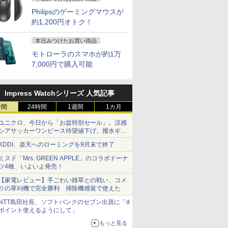
Philipsのゲーミングマウスが
約1,200円オトク！
本日みつけたお買い得品
モトローラのスマホが約1万
7,000円で購入可能
7
7
2
8
8
7
9
9
3
10
10
Impress Watchシリーズ 人気記事
時間
24時間
1週間
1カ月
ユニクロ、今日から「お盆特別セール」。涼感
シアサッカーワンピース待望値下げ、撥水ギア
ショーツは1990円に
連】【新
 送料無料 中古パソコン
ーポン＋P最大31.5%還元！】KTC MegPad
ジャ
中古ノートパソコン 第
【 限定生産・特典つき
＼11日まで限定価格／ゲーミングPC
[新品]ご近所物語 [完全
本日超得 P5倍｜MS
【エントリーで最大全額ポイント還元｜8/11ま
【楽天ランキング1
タッチペンで音が聞け
LENOVO レノボ ThinkSta
【クーポン
カパンジー
KDDI、楽天へのローミングを9月末で終了
最新モデ
Pro 64bit 搭載 DELL
droid 14搭載 スマートタブレット ディスプレ
子書籍】[
11世代 Panasonic
】YUZURU2027 羽生
セット 新品 RTX5060 Ryzen7 5700X
版] (1-4巻 全巻) 全巻セ
Office 2024 H&B 搭載
エルジー USB-C対応 PCモニター LG Monitor 
位！】三年保証 パソコ
る！はじめてずかん
PGX(30KL0005JP)
ル】 6/26
学 全3巻
コン パ
リーズ（7010等） Core i7
ター FHD 10点マルチタッチ 8GB+128GB
Let's note SV1 12.1型
結弦カレンダー壁掛け
メモリ16GB SSD500GB Windows11
ット
｜中古 2in1 ノートパ
B [27型 /WQHD(2560×1440） /ワイド /100Hz]
ン ノートパソコン
1000 英語つき [ 小学館
Chromebo
[ 塩田 悦仁
ミスド「Mrs. GREEN APPLE」のコラボドーナ
￥961,000
日本語キー
 3.4G/メモリ
mチップ ビジネス/移動/家庭用 レディース
Core i5 [メモリ
版 [ 能登 直 ]
デスクトップPC モニター付き 23.8型
ソコン Windows11
office付き 第14世代
]
ートパソコン
ツ4種、いよいよ発売！
￥49,800
￥5,170
￥181,070
￥5,280
￥49,800
￥25,160
￥35,980
￥5,478
￥76,800
￥22,550
代CPU
GB/DVD-ROM/激安セール
8GB/16GB
IPS 100Hz 1年保証 高性能 配信 動画編
Office付き｜HP Elite
CPU core i5 i7 celeron
OS ミス
【家電レビュー】手ごわい雑草との戦い、コメ
11 第13
SSD256GB/512GB/1TB]
集 eスポーツ 初心者 一式 ゲーミング
Dragonfly 2in1｜Core
N3450 14.1/15.6型 フ
15.6型 フ
リの草刈機で完全勝利 掃除機感覚で使えた
Windows11 Office付き
パソコン デスクトップパソコン
i5 第8世代 8265U メモ
ルHD液晶 高性能メモ
MediaTek
インチワイド
軽量 モバイルPC WEB
リ 8GB SSD 256GB
リ 6~32GB SSD
540 メモリ
NTT島田社長、ソフトバンクのセブン出資に「d
cpu
カメラ Bluetooth 無線
13.3型 FHD
128GB~2TB 指紋認証
64GB W
ポイント使えるようにして」
3450 メ
LAN HDMI 在宅勤務 テ
1,920×1,080 タッチパ
冷却ファzン 初期設定
Bluetooth
もっと見る
B 16GB
レワーク 学生向け ビジ
ネル WEBカメラ LTE
済 Windows11 ノート
Power De