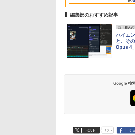
A
本語キーボード ASUS
Office 格安 中古
Office Bランク パソ
調整可能なスタンド
Chromebook
ン ノートパソコン デ
VESA
編集部のおすすめ記事
CM1505CM4A-864GR
ル 中古ノートPC
西川和久の
ハイエン
と、その
Opus 
BRUCE WAYNE feat.
【Amazon.co.jp限
薬屋のひとりごと 17
BRUCE WAYNE feat
by Amazon 天然水
異世界居酒屋「の
Flo Milli, ATL Jacob
定】 い・ろ・は・す
巻 (デジタル版ビッグ
Flo Milli, ATL Jacob
ラベルレス 500ml
ぶ」(22) (角川コミッ
[Explicit]
2L PET ラベルレス
ガンガンコミックス)
[Explicit]
×24本 富士山の天然
クス・エース)
×8本
水 バナジウム含有 
￥250
￥1,112
￥770
￥250
￥1,380
￥832
Google
ミネラルウォーター
ペットボトル 静岡県
産 500ミリリットル
(Smart Basic)
ポスト
リスト
シ