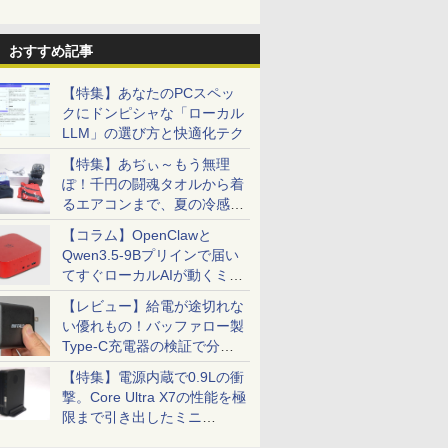
28GB
ネス 高速起動
対応｜中古 パソコン
PC
本語キーボー
B 1TB
2-in-1 タブレットPC
Chromeb
期設定済
CM1505C
おすすめ記事
【特集】あなたのPCスペッ
クにドンピシャな「ローカル
LLM」の選び方と快適化テク
【特集】あぢぃ～もう無理
ぽ！千円の闘魂タオルから着
るエアコンまで、夏の冷感グ
ッズ一挙紹介
【コラム】OpenClawと
Qwen3.5-9Bプリインで届い
てすぐローカルAIが動くミニ
PC「SER9 Pro」
【レビュー】給電が途切れな
い優れもの！バッファロー製
Type-C充電器の検証で分か
ったこと
【特集】電源内蔵で0.9Lの衝
撃。Core Ultra X7の性能を極
限まで引き出したミニ
PC「GPD BOX」