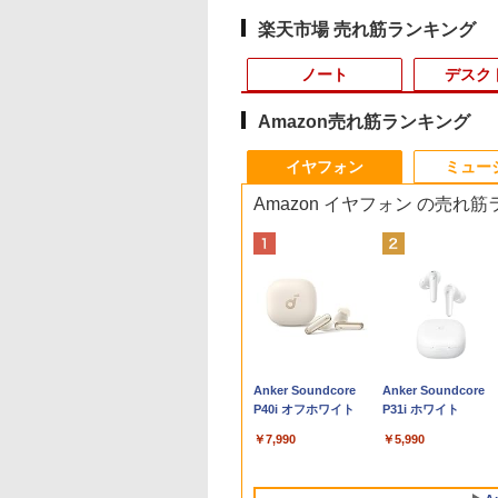
楽天市場 売れ筋ランキング
ノート
デスク
Amazon売れ筋ランキング
3
10
10
1
1
1
1
2
2
2
2
イヤフォン
ミュー
Amazon イヤフォン の売れ
C
大全額ポイント還元｜8/11まで】 LG｜
天ランキング1
チペンで音が聞け
LENOVO レノボ ThinkStation
【クーポン配布セー
カパンジー機能解剖
[訳アリ★格安] ノート
ポイント10倍 送料無料 中古パソコン
PHILIPS 241V8 LED液
【楽天ブックス限定特
【マラソン限定
【楽天1位!1,600円
角川まんが学習シリ
＼1
X
応 PCモニター LG Monitor 27U631A-
】三年保証 パソコ
はじめてずかん
PGX(30KL0005JP)
ル】 6/26 新発売 ASUS
学 全3巻 原著第7版
パソコン Windows11
Windows 11 Pro 64bit 搭載 DELL
晶モニター 23.8インチ
典】原かれん 1st 写真
30%OFF】中古 Dell
OFFクーポン 8/4
ズ 日本の歴史 全1
セット 
1
(2560×1440） /ワイド /100Hz]
ノートパソコン
00 英語つき [ 小学館
Chromebook CM15 ノ
[ 塩田 悦仁 ]
15.6型 HP 250 G7 第七
OptiPlex シリーズ（7010等） Core i7
ワイド ブラック
集 どストライク(生写
Inspiron 3593 Core i
20:00-8/11 01:59】
巻定番セット [ 山
メモリ
￥961,000
型
ice付き 第14世代
ートパソコン Chrome
世代 Core-i3 メモリ
第3世代 3770 3.4G/メモリ
1920×1080 （フル
真1枚) [ 原 かれん ]
1005G1 第10世代CP
Xiaomi Monitor A24i
博文 ]
デスク
,980
478
￥76,800
￥22,550
￥12,800
￥19,800
￥6,500
￥4,400
￥30,800
￥12,580
￥17,600
￥181
画編
core i5 i7 celeron
OS ミスティグリーン
8GB SSD128GB 15.6
8G/HDD500GB/DVD-ROM/激安セール
HD）16:9 IPSパネル
メモリ8GB
2026 ディスプレイ
IPS
Anker Soundcore
Anker Soundcore
グ
50 14.1/15.6型 フ
15.6型 フルHD
インチ 無線LAN テン
非光沢 ノングレア 液
SSD256GB 15インチ
1080P 23.8インチ
集 e
P40i オフホワイト
P31i ホワイト
D液晶 高性能メモ
MediaTek Kompanio
キー HDMI Webカメラ
晶ディスプレイ HDMI
フルHD Windows11
144Hzリフレッシュ
パソ
~32GB SSD
540 メモリ 8GB eMMC
DVDマルチ Bluetooth
VGA VESA準拠 PS4
Home WEBカメラ 無
ート sRGB99% 1670
￥7,990
￥5,990
8GB~2TB 指紋認証
64GB Webカメラ
USB3.0 SDカード ノー
switch 対応 スイッチ
線LAN テンキー DV
万色 300nits ΔE＜1 
ファzン 初期設定
Bluetooth Type-C
トPC ノート 中古パソ
【中古】
マルチ P75F 1年保証
ブルーライト 大画面
indows11 ノート
Power Delivery対応 日
コン 中古PC Win11
レビュー特典:WPS
TÜV認証 目にやさし