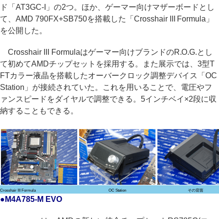
ド「AT3GC-I」の2つ。ほか、ゲーマー向けマザーボードとし
て、AMD 790FX+SB750を搭載した「Crosshair III Formula」
を公開した。
Crosshair III Formulaはゲーマー向けブランドのR.O.G.とし
て初めてAMDチップセットを採用する。また展示では、3型T
FTカラー液晶を搭載したオーバークロック調整デバイス「OC
Station」が接続されていた。これを用いることで、電圧やフ
ァンスピードをダイヤルで調整できる。5インチベイ×2段に収
納することもできる。
Crosshair III Formula
OC Station
その背面
●M4A785-M EVO