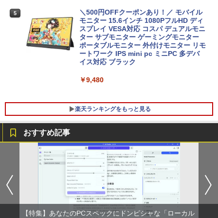
￥13,800
＼500円OFFクーポンあり！／ モバイル
5
モニター 15.6インチ 1080PフルHD ディ
スプレイ VESA対応 コスパ デュアルモニ
ター サブモニター ゲーミングモニター
【期間限定破格金額！】新生活 新古品 W
ポータブルモニター 外付けモニター リモ
5
in11搭載 パソコンノートパソコンoffice
ートワーク IPS mini pc ミニPC 多デバ
付き 初心者向けノートPC 初期設定済 1
イス対応 ブラック
5.6型 インテル高速CPU ランダムで発送
メモリ4GB～ 高速SSD1TB 最大 フルHD
￥9,480
Webカメラ zoom 軽量薄型 無線 型番更
新で在庫処分
楽天ランキングをもっと見る
￥12,980
おすすめ記事
ちいかわ なんか小さくてかわいいやつ
1
（1） （ワイドKC） [ ナガノ ]
￥1,100
【特集】あなたのPCスペックにドンピシャな「ローカル