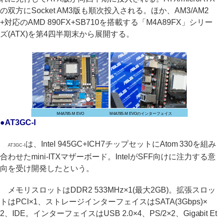
の双方にSocket AM3版も順次投入される。ほか、AM3/AM2
+対応のAMD 890FX+SB710を搭載する「M4A89FX」シリー
ズ(ATX)を第4四半期末から展開する。
M4A785-M EVO
M4A785-M EVOのインターフェイス
●AT3GC-I
は、Intel 945GC+ICH7チップセットにAtom 330を組み
AT3GC-I
合わせたmini-ITXマザーボード。IntelがSFF向けに注力する意
向を受け開発したという。
メモリスロットはDDR2 533MHz×1(最大2GB)。拡張スロッ
トはPCI×1、ストレージインターフェイスはSATA(3Gbps)×
2、IDE。インターフェイスはUSB 2.0×4、PS/2×2、Gigabit Et