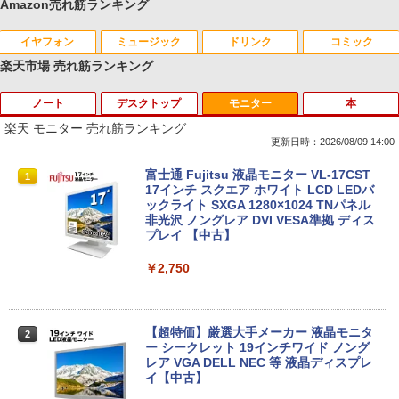
Amazon売れ筋ランキング
イヤフォン
ミュージック
ドリンク
コミック
楽天市場 売れ筋ランキング
ノート
デスクトップ
モニター
本
Anker Soundcore P40i オフホワイト
BRUCE WAYNE feat. Flo Milli, ATL Jacob
【Amazon.co.jp限定】 い・ろ・は・す 2L P
薬屋のひとりごと 17巻 (デジタル版ビッグガ
[Explicit]
ET ラベルレス ×8本
ンガンコミックス)
楽天 モニター 売れ筋ランキング
￥7,990
更新日時：2026/08/09 14:00
￥250
￥1,112
￥770
【★最大100%ポイント】【大特価!訳あ
富士通 Fujitsu 液晶モニター VL-17CST
1
1
り!】富士通 LIFEBOOK A576/第6世代 C
17インチ スクエア ホワイト LCD LEDバ
ore i3/メモリ:4GB/SSD:128GB/15.6型液
ックライト SXGA 1280×1024 TNパネル
Anker Soundcore P31i ブラック
BRUCE WAYNE feat. Flo Milli, ATL Jacob
by Amazon 天然水 ラベルレス 500ml ×24本
異世界居酒屋「のぶ」(22) (角川コミックス・
晶/USB 3.0/VGA/HDMI/DVD/Office/中古
非光沢 ノングレア DVI VESA準拠 ディス
[Explicit]
富士山の天然水 バナジウム含有 水 ミネラル
エース)
パソコン ノートパソコン Windows11 W
プレイ 【中古】
ウォーター ペットボトル 静岡県産 500ミリリ
indows10
￥5,990
ットル (Smart Basic)
￥250
￥832
￥2,750
￥8,999
￥1,380
Anker Soundcore Liberty 5 ミッドナイトブ
見知らぬ糸
ONE PIECE モノクロ版 115 (ジャンプコミッ
【超特価】厳選大手メーカー 液晶モニタ
2
ラック
クスDIGITAL)
by Amazon 天然水ラベルレス 2L×9本
【マラソンP5倍/10%オフクーポン】中古
ー シークレット 19インチワイド ノング
2
ノートパソコン Windows11 Pro Office
レア VGA DELL NEC 等 液晶ディスプレ
￥250
付き Panasonic Let's note CF-NX3 第4
イ【中古】
￥14,990
￥594
￥1,117
世代 Core i5 メモリ8GB 高速SSD256GB