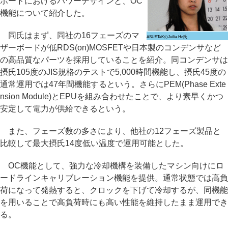
ボードにおけるパワーデザインと、OC
機能について紹介した。
同氏はまず、同社の16フェーズのマ
ASUSTeKのJuilia Ho氏
ザーボードが低RDS(on)MOSFETや日本製のコンデンサなど
の高品質なパーツを採用していることを紹介。同コンデンサは
摂氏105度のJIS規格のテストで5,000時間機能し、摂氏45度の
通常運用では47年間機能するという。さらにPEM(Phase Exte
nsion Module)とEPUを組み合わせたことで、より素早くかつ
安定して電力が供給できるという。
また、フェーズ数の多さにより、他社の12フェーズ製品と
比較して最大摂氏14度低い温度で運用可能とした。
OC機能として、強力な冷却機構を装備したマシン向けにロ
ードラインキャリブレーション機能を提供。通常状態では高負
荷になって発熱すると、クロックを下げて冷却するが、同機能
を用いることで高負荷時にも高い性能を維持したまま運用でき
る。