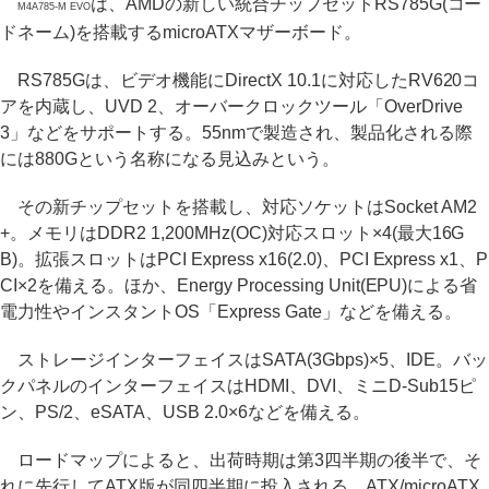
は、AMDの新しい統合チップセットRS785G(コー
M4A785-M EVO
ドネーム)を搭載するmicroATXマザーボード。
RS785Gは、ビデオ機能にDirectX 10.1に対応したRV620コ
アを内蔵し、UVD 2、オーバークロックツール「OverDrive
3」などをサポートする。55nmで製造され、製品化される際
には880Gという名称になる見込みという。
その新チップセットを搭載し、対応ソケットはSocket AM2
+。メモリはDDR2 1,200MHz(OC)対応スロット×4(最大16G
B)。拡張スロットはPCI Express x16(2.0)、PCI Express x1、P
CI×2を備える。ほか、Energy Processing Unit(EPU)による省
電力性やインスタントOS「Express Gate」などを備える。
ストレージインターフェイスはSATA(3Gbps)×5、IDE。バッ
クパネルのインターフェイスはHDMI、DVI、ミニD-Sub15ピ
ン、PS/2、eSATA、USB 2.0×6などを備える。
ロードマップによると、出荷時期は第3四半期の後半で、そ
れに先行してATX版が同四半期に投入される。ATX/microATX