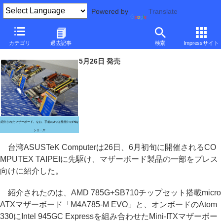
Powered by
Translate
ASUSTeK、COMPUTEXに先駆けてマザーボードをプレビュー
カテゴリ
過去記事
検索
Impressサイト
～AMD 880GやAtom搭載製品など
5月26日 発売
紹介されたマザーボード。なお、手前の2つは発売中のP5Q
シリーズ
台湾ASUSTeK Computerは26日、6月初旬に開催されるCO
MPUTEX TAIPEIに先駆け、マザーボード製品の一部をプレス
向けに紹介した。
紹介されたのは、AMD 785G+SB710チップセット搭載micro
ATXマザーボード「M4A785-M EVO」と、オンボードのAtom
330にIntel 945GC Expressを組み合わせたMini-ITXマザーボー