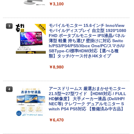
12.1インチ Bluetoot WEBカメラ Wi-Fi
￥3,100
HDMI 初期設定済み 送料無料 90日保証
【2026年アップグレード版】AOKIMI ワイヤ
On My Road (Stadium ver.)
HUNTER×HUNTER モノクロ版 39 (ジャンプ
￥9,800
レスイヤホン bluetooth イヤホン V12 小型
コミックスDIGITAL)
by Amazon 炭酸水 ラベルレス 500ml ×24本
軽量 ブルートゥースHi-Fi 最大36時間再生 ぶ
強炭酸水 ペットボトル 500ミリリットル (Sm
モバイルモニター 15.6インチ InnoView
￥250
3
るーとゅーす コードレス ENCノイズキャン
art Basic)
モバイルディスプレイ 自立型 1920*1080
￥572
セリング 自動ペアリング Type-C充電 マイク
FHD ポータブルモニター IPS液晶パネル
付き 防水 タッチ式音量調整 スポーツ/通勤/通
中古パソコン | Lenovo | ThinkPad L57
薄型 軽量 持ち運び 壁掛けに対応 Switc
￥1,625
3
学/WEB会議(ホワイト)
0 | Windows11 | ノートPC | 一年保証 |
h/PS3/PS4/PS5/Xbox One/PC/スマホ/U
第7世代 | Core i5 7200U 2.5(～最大3.1)
SBType-C/標準HDMI対応【選べる種
On My Road (Stadium ver.)
スーパーの裏でヤニ吸うふたり 9巻 (デジタル
GHz | MEM:8GB | HDD:500GB | DVDマ
類】タッチ/ケース付き/4Kタイプ
￥1,964
版ビッグガンガンコミックス)
コカ・コーラ やかんの麦茶 from 爽健美茶 ラ
ルチ | 無線LAN:あり | テンキー | Win11P
ベルレス 650mlPET×24本
￥250
ro64Bit | ACアダプター付属
￥8,980
￥810
Xiaomi シャオミ REDMI Buds 8 Lite ワイヤ
￥2,009
￥9,980
レスイヤホン Bluetooth 5.4 ノイズキャンセ
リング ANC 36時間再生
アースドリームス 厳選おまかせモニター
4
21.5型〜27型ワイド 【HDMI対応 / FULL
￥3,480
【期間限定 ポイント10倍】Lenovo Idea
HD解像度】 大手メーカー液晶 (Dell/HP/
4
Pad D330 10.1型 2-in-1 タブレットPC／
NEC等) テレワーク デュアルモニター S
着脱式キーボード（intel 第九世代Celero
witch PS4 PS5対応 【整備済み中古品】
n N4000/4GB/64GB eMMC/HD IPS液晶
Type-C データ/充電可）/microSD対応
￥6,470
（最大128GB）/Windows 11 Pro／Dolb
y Audio）【整備済み中古品】