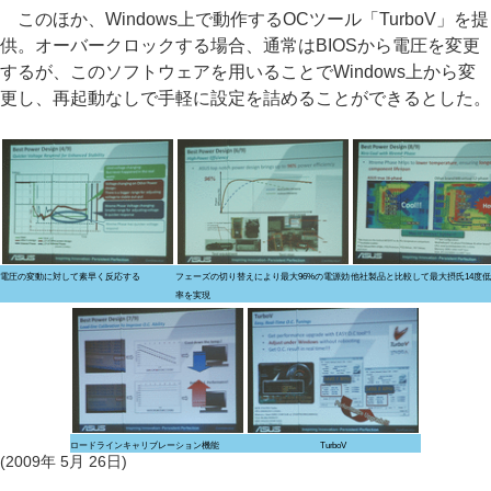
このほか、Windows上で動作するOCツール「TurboV」を提
供。オーバークロックする場合、通常はBIOSから電圧を変更
するが、このソフトウェアを用いることでWindows上から変
更し、再起動なしで手軽に設定を詰めることができるとした。
電圧の変動に対して素早く反応する
フェーズの切り替えにより最大96%の電源効
他社製品と比較して最大摂氏14度
率を実現
ロードラインキャリブレーション機能
TurboV
(2009年 5月 26日)