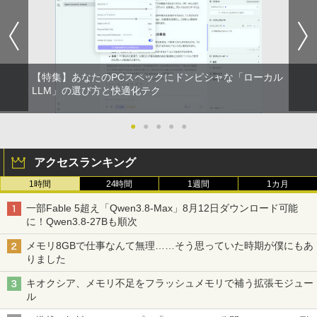
【特集】あなたのPCスペックにドンピシャな「ローカル
LLM」の選び方と快適化テク
●
●
●
●
●
アクセスランキング
1時間
24時間
1週間
1カ月
一部Fable 5超え「Qwen3.8-Max」8月12日ダウンロード可能
に！Qwen3.8-27Bも順次
メモリ8GBで仕事なんて無理……そう思っていた時期が僕にもあ
りました
キオクシア、メモリ不足をフラッシュメモリで補う拡張モジュー
ル