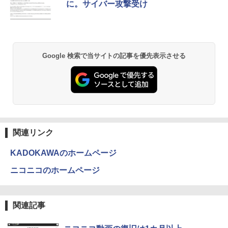
に。サイバー攻撃受け
【最新Office2024】中古ノートパソコン
5
第8世代Core i5 メモリ8GB/16GB 新品S
Khadas Mind 2 ミニPC｜intel Core Ult
5
SD1TB 15.6型 レノボ ThinkPad L590 O
ra 7 155H｜ おすすめミニPC｜32GB・6
ffice付 Windows11 テンキー WEBカメ
4GBメモリ +SSD1TB・2TB、業界のな
ラ 初期設定済 初心者 ノートPC 中古PC
い 5.55Wh電池を内臓（最大25時間）｜
Lenovo
Wi-Fi 6E/BT 5.3｜Thunderbolt 4で最大
Google 検索で当サイトの記事を優先表示させる
8K｜Copilot対応AI PC｜世界初モジュー
ル式ミニパソコン
￥26,800
￥214,300
関連リンク
KADOKAWAのホームページ
ニコニコのホームページ
関連記事