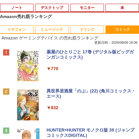
ノート
デスクトップ
モニター
本
Amazon売れ筋ランキング
イヤフォン
ミュージック
ドリンク
コミック
【中古・軽量SSD搭載】新生活応援 新春
ミニPC Dell HP Lenovo 高速CPU 第8世
バッファロー BUFFALO USB ハブ USB
【エントリーでポイント10倍】はじめて
1
1
1
1
Amazon ゲーミングデバイス の売れ筋ランキング
ノートパソコン 中古 パソコン NEC Vers
代 Corei3/i5-8500T メモリ最大16GB SS
2.0 バスパワー 4ポート ブラック BSH4U
の世界名作えほん きいろいえほんのおう
aPro VB-1 12.5型 訳あり 第6世代Core i
D1TB 二画面デュアル アウトレット オフ
25BK【Windows/Mac対応】
ち 40巻セット
更新日時：2026/08/06 18:06
3 SSD128GB Windows11＋Office2019
ィス付き 最新MSOffice2024可 Win11Pr
Anker Soundcore P40i オフホワイト
BRUCE WAYNE feat. Flo Milli, ATL Jacob
【Amazon.co.jp限定】 い・ろ・は・す 2L P
薬屋のひとりごと 17巻 (デジタル版ビッグガ
180日保証 送料無料 Office付き
o 中古パソコンデスクトップパソコン ミ
￥734
￥26,400
[Explicit]
ET ラベルレス ×8本
ンガンコミックス)
ニPC デル 中古パソコンデスクトップPC
￥5,990
￥13,800
￥250
￥1,001
￥770
￥17,888
エレコム モニターアーム補強プレート 固
小学館版学習まんが 世界の歴史 新装版
2
2
定 (クランプ式/グロメット式 対応) 傷防
全22巻セット （小学館 学習まんがシリ
8月5日限定10倍＆抽選10000P！｜お得3
止 デスク保護 保護シート付 ブラック DP
ーズ） [ 小学館 ]
2
Anker Soundcore P31i ブラック
BRUCE WAYNE feat. Flo Milli, ATL Jacob
by Amazon 天然水 ラベルレス 500ml ×24本
異世界居酒屋「のぶ」(22) (角川コミックス・
点セット富士通 LIFEBOOKシリーズ ノ
22inch液晶 PCフルセット【WPS Office
A-RP01BK
2
[Explicit]
富士山の天然水 バナジウム含有 水 ミネラル
エース)
ートパソコンアウトレット 第八世代Core
× Windows11搭載済機種】機種おまかせ
￥26,620
ウォーター ペットボトル 静岡県産 500ミリリ
￥4,990
i3 i5 DVD/テンキー/カメラ選べる 大画面
第4世代以上 Corei3 メモリ8GB 新品SS
￥1,687
ットル (Smart Basic)
￥250
￥832
15型 Windows11 最大メモリ32GB新品S
D256GB 無線LAN/キーボード/マウス/ca
SD2TB オフィス付き MicrosoftOffice20
m/DVD 中古パソコン 中古デスクトップ
￥1,380
24可 中古パソコン WIFI Bluetooth
デスクトップ モニターセット オフィス付
【3千円以上送料無料】year note 内科・
3
き 初心者 パソコン 届いてすぐ使える
中古モニター | 液晶ディスプレイ | PHILI
外科編 2027 INTERNAL MEDICINE & S
3
Anker Soundcore Liberty 5 ミッドナイトブ
On My Road (Stadium ver.)
HUNTER×HUNTER モノクロ版 39 (ジャンプ
￥16,800
PS | 243V5QHABA/11 | 23.6インチワイ
URGERY／岡庭豊／荒瀬康司／三角和雄
ラック
コミックスDIGITAL)
by Amazon 天然水ラベルレス 2L×9本
￥26,999
ド 1920×1080(フルHD) | LEDバックライ