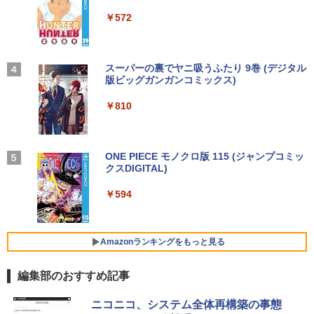
￥250
ト | スピーカー内蔵 | 3系統入力(VGA・D
￥30,360
￥14,990
￥572
￥1,117
VI-D・HDMI) | VGAケーブル・電源ケー
【在庫処分 訳あり】 中古ノートパソコン
ブル付属【30日保証】
3
第10世代 Core i5 Windows11 メモリ8G
【エントリーでポイント100％還元のチ
3
B M.2 SSD256GB 15.6インチ 大画面 無
ャンス】GMKtec ミニpc G3S【Intel N9
￥5,980
公式TOEIC Listening & Reading 問題
4
線LAN Wi-Fi搭載 Bluetooth対応 Webカ
5 DDR4 8GB 256GB/512GB SSD】 4コ
【2026年アップグレード版】AOKIMI ワイヤ
On My Road (Stadium ver.)
スーパーの裏でヤニ吸うふたり 9巻 (デジタル
集 12 [ ETS ]
メラ内蔵 ZOOM対応 Lenovo ThinkPad
ア 4スレッド mini pc Windows11 Pro
レスイヤホン bluetooth イヤホン V12 小型
版ビッグガンガンコミックス)
by Amazon 炭酸水 ラベルレス 500ml ×24本
L15 Gen1 初期設定済 すぐ使える 90日
最大3.4GHz WIFI5 BT5.0 小型 M.2 2242
軽量 ブルートゥースHi-Fi 最大36時間再生 ぶ
強炭酸水 ペットボトル 500ミリリットル (Sm
￥250
￥3,630
保証 送料無料
ミニパソコン 2画面 超静音 超軽量 高性
るーとゅーす コードレス ENCノイズキャン
art Basic)
￥810
Philips フィリップス 240B4QPYEB 24
4
能 みにpc nucbox 省エネ 小型 コンパク
セリング 自動ペアリング Type-C充電 マイク
インチ PLSパネル採用ワイド Power Se
ト
付き 防水 タッチ式音量調整 スポーツ/通勤/通
￥20,980
￥1,625
nsor 搭載液晶モニター 内蔵スピーカー
学/WEB会議(ホワイト)
WUXGA 1920x1200 中古 送料無料 2ヶ月
￥51,505
保証
BUGS LIFE
ONE PIECE モノクロ版 115 (ジャンプコミッ
ちいかわ なんか小さくてかわいいやつ
5
￥1,964
クスDIGITAL)
コカ・コーラ やかんの麦茶 from 爽健美茶 ラ
（7）なんか飛び出ていろいろ貼れるフォ
MS限定クーポンあり! 【Win11正式対
￥6,800
ベルレス 650mlPET×24本
4
￥250
トアルバム付き特装版 （講談社キャラク
応】Webカメラ&テンキー付き ノートパ
￥594
ターズA） [ ナガノ ]
ソコン 中古 パソコン メモリ 8GB 最大3
ファンレス 業務用 ミニpc 【 Intel Core
Xiaomi シャオミ REDMI Buds 8 Lite ワイヤ
4
￥1,653
2GB 新品 SSD 256GB 高性能 第8世代 C
I3 / メモリ 8GB DDR3 / 256GB SSD / Wi
レスイヤホン Bluetooth 5.4 ノイズキャンセ
￥3,630
ore i5搭載 DVD 中古ノートパソコン Win
ndows11 pro 】 低消費電力 無音 静音
リング ANC 36時間再生
Dell モニター 19インチ P1917S IPSパネ
5
dows11 Pro 店長オススメ おまかせ 15.6
軽量 コンパクト 省スペース 小型 minipc
Amazonランキングをもっと見る
ル 1280x1024 スクエア HDMI USBハブ
型 無線LAN office付き 2026 福袋 ギフト
ミニパソコン デスクトップ 本体 組込 産
￥2,980
高さ調整 中古ディスプレイ
業用 工業用 Skynew S4
編集部のおすすめ記事
￥29,800
￥8,800
￥64,990
ニコニコ、システム全体再構築の事態