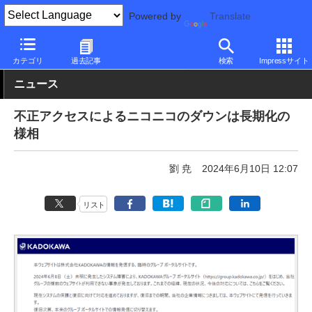
Powered by
Translate
PC Watch
市場
サービス
その他
カテゴリ
過去記事
検索
Impressサイト
ニュース
不正アクセスによるニコニコのダウンは長期化の
様相
劉 尭
2024年6月10日 12:07
リスト