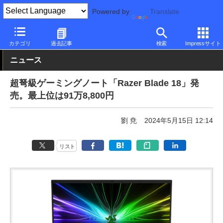
Powered by
Translate
PC Watch
パソコン/タブレット/スマートフォン
ゲーミングノー
カテゴリ
過去記事
検索
Impressサイト
ニュース
超弩級ゲーミングノート「Razer Blade 18」発
売。最上位は91万8,800円
劉 尭
2024年5月15日 12:14
リスト