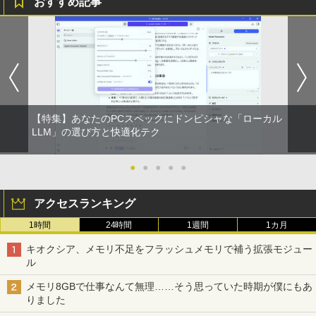
おすすめ記事
【特集】あなたのPCスペックにドンピシャな「ローカル
LLM」の選び方と快適化テク
●
●
●
●
●
アクセスランキング
1時間
24時間
1週間
1カ月
キオクシア、メモリ不足をフラッシュメモリで補う拡張モジュー
ル
メモリ8GBで仕事なんて無理……そう思っていた時期が僕にもあ
りました