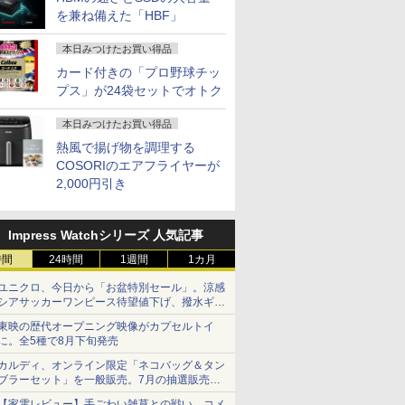
を兼ね備えた「HBF」
本日みつけたお買い得品
カード付きの「プロ野球チッ
プス」が24袋セットでオトク
本日みつけたお買い得品
熱風で揚げ物を調理する
COSORIのエアフライヤーが
2,000円引き
Impress Watchシリーズ 人気記事
時間
24時間
1週間
1カ月
ユニクロ、今日から「お盆特別セール」。涼感
シアサッカーワンピース待望値下げ、撥水ギア
7
7
7
8
8
8
7
9
9
9
10
10
10
ショーツは1990円に
東映の歴代オープニング映像がカプセルトイ
に。全5種で8月下旬発売
カルディ、オンライン限定「ネコバッグ＆タン
ブラーセット」を一般販売。7月の抽選販売の
当選無効分
【家電レビュー】手ごわい雑草との戦い、コメ