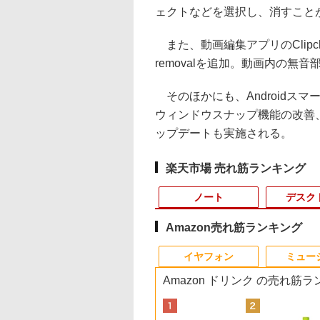
ェクトなどを選択し、消すこと
また、動画編集アプリのClipch
removalを追加。動画内の無
そのほかにも、Androidス
ウィンドウスナップ機能の改善、W
ップデートも実施される。
楽天市場 売れ筋ランキング
ノート
デスク
Amazon売れ筋ランキング
10
10
10
1
1
1
1
2
2
2
2
イヤフォン
ミュー
Amazon ドリンク の売れ筋