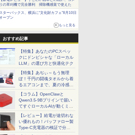
リの草刈機で完全勝利 掃除機感覚で使えた
充実機能
OFF】OEM Key保証 ミニPC【AMD
・超800
まんがシリ
MS限定クーポンあり!
【期間限定10%OFFク
角川まんが学習シリー
dynabook dynabook
AOC ゲーミングディ
100日後に英語がもの
【エントリーでP10倍★8/11 01:59まで】【
超得1,000円OFF｜新
JAPANNEXT 24.5イン
ちいかわ なんか小さ
レビュー投
公式ショッ
あなたの部
スターバックス、横浜に“文化財カフェ”8月10日
DVDマル
O 7735HS 24GB+1TB】最大4.75GHz ミニPC
 モニター
版学習まん
高性能 第10世代
ーポン 8/12 10時まで】
ズ 世界の歴史 3大特
G83/FP Core i5 10210U
スプレイ 27G411 ［27
になる1日10分 ネイ
ミングPC スターターセット G TUNE DG-A5
生活応援 豪華特典付き
チ TNパネル搭載
くてかわいいやつ
｜MS Offic
amadana
た自身です。
オープン
蔵 ノー
ro 3画面出力 2.5GbpsLAN WiFi6 HDMI 省エ
24.5 / 27型
 新装版
Celeron CPUにアップ
ゲーミングモニター 27
典つき全20巻+別巻2冊
1.6GHz/8GB/256GB(SSD)/13.3W/FHD(1920x1080)
型 /フル
ティブ英語書き写し [
TUNEオリジナルデバイスセット） デスクトッ
｜最新OS対応 第8世代
180Hz対応 フル
（5）なんか書けて遊
H&B 搭載
モニター 
洋 ]
もっと見る
古
 オフィス ゲーミングpc Ryzen みにpc
グレード中! 中古ノー
インチ FHD 240Hz
セット [ 羽田 正 ]
タッチパネ
HD(1920×1080) /ワイ
ブレット・リンゼイ ]
Ryzen5 4500 RTX 3050 16GB メモリ 500GB S
｜最大180日保証｜
HD(1920x1080)解像度
べるレターブック付き
トパソコン
23.8-Inch 
￥19,800
￥13,980
￥27,280
￥18,600
￥17,800
￥1,980
￥289,800
￥19,800
￥16,980
￥2,530
￥19,800
￥22,000
￥1,650
nkPad
ce 静音 LPDDR5 5500MT/s
/100Hz
トパソコン
1ms Fast IPSパネル
ル/Win11【中古】
ド］
付き 周辺機器付属 ディスプレイ キーボード 
Core i3 第8世代｜中古
ゲーミングモニター
特装版 （プレミアム
Windows1
Display
ore i5
ニター
Windows11 SSD換装
HDMI2.0×1 DP1.4×1
【20260512】
ノートパソコン
JN-245GT180FHDR
KC） [ ナガノ ]
｜スペック C
テリアと調
おすすめ記事
GB 新品
モニター
対応 中古パソコン ノ
Adaptive Sync対応 フ
Windows11 office付き
HDMI DP HDR400相当
世代 メモリ
しいディス
容量 15.6
ター 非光
ート Windows11 おま
リッカーフリー ブルー
｜中古ノートパソコン
sRGB:100%
量 HDD 5
たち。』見
【特集】あなたのPCスペッ
 中古パソ
ー内蔵
かせパソコン 無線LAN
ライトカット モニター
15.6 テンキー付き｜ノ
1ms(MPRT) PCモニタ
ー DVD
ー【ドット
クにドンピシャな「ローカル
付き
c/VESA
DVDドライブ Office付
ディスプレイ MAXZEN
ートパソコン
ー 液晶モニター パソ
CD DVD
年付】
etooth
238
き ノートパソコン 中
MGM27IC04-F240
Microsoft Office付き
コンモニター ジャパン
パソコン 
LLM」の選び方と快適化テク
1送料無料
古 パソコン ノートPC
｜ノートパソコン
ネクスト
ソコン 中古
【特集】あぢぃ～もう無理
ソコン 中
Windows11 第8世代
ス搭載
ぽ！千円の闘魂タオルから着
るエアコンまで、夏の冷感グ
ッズ一挙紹介
【コラム】OpenClawと
Qwen3.5-9Bプリインで届い
てすぐローカルAIが動くミニ
PC「SER9 Pro」
【レビュー】給電が途切れな
い優れもの！バッファロー製
Type-C充電器の検証で分か
ったこと