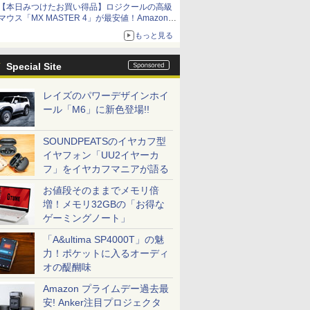
【本日みつけたお買い得品】ロジクールの高級
マウス「MX MASTER 4」が最安値！Amazonで
3千円弱の割引
もっと見る
Special Site
レイズのパワーデザインホイ
ール「M6」に新色登場!!
SOUNDPEATSのイヤカフ型
イヤフォン「UU2イヤーカ
フ」をイヤカフマニアが語る
お値段そのままでメモリ倍
増！メモリ32GBの「お得な
ゲーミングノート」
「A&ultima SP4000T」の魅
力！ポケットに入るオーディ
オの醍醐味
Amazon プライムデー過去最
安! Anker注目プロジェクタ