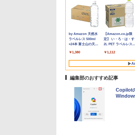
0倍★8/11 01:59まで】【3年保証】ゲー
1,000円OFF｜新
ANNEXT 24.5イン
かわ なんか小さ
レビュー投稿 5年保証
公式ショップ
あなたの部屋は、あな
【ノートPC用】【あん
ポイント10倍 中古パソ
アースドリームス 厳選
はだしのゲン（全7巻セ
おまかせ 中古ノート
【お買い物マラソン
【中古】ギリシャ語
【中古】【箱付】
ターセット G TUNE DG-A5G5A（G
応援 豪華特典付き
TNパネル搭載
かわいいやつ
｜MS Office 2024
amadana 23.8インチ
た自身です。 [ 舛田光
しん3ヶ月に延長保
コン デスクトップ
おまかせモニター 21.5
ット） （中公文庫コミ
ソコン Windows11 A
定価格】モニター 21.
典/大学書林/古川晴
APPLE Mac mini
3.3W/FHD(1920x1080)
ルデバイスセット） デスクトップ 新品
新OS対応 第8世代
0Hz対応 フル
）なんか書けて遊
H&B 搭載｜中古 ノー
モニター ディスプレイ
洋 ]
証】通常付属している
Windows10【Windows
型〜27型ワイド
ック版） [ 中沢啓治 ]
サイズ 15型以上 メー
インチ 100Hz FHD 
（単行本）
A1347 (Late 2014)
TX 3050 16GB メモリ 500GB SSD Office
大180日保証｜
1920x1080)解像度
レターブック付き
トパソコン
23.8-Inch IPS Full HD
30日の保証期間が3ヶ
10 Pro 64Bit搭載】富士
【HDMI対応 / FULL
カー 富士通 NEC 等
パネル スピーカー搭
macOS Monterey
,800
,980
530
￥19,800
￥22,000
￥1,650
￥1,000
￥9,980
￥6,470
￥5,852
￥7,980
￥9,930
￥25,249
￥24,200
属 ディスプレイ キーボード ヘッドセット
re i3 第8世代｜中古
ミングモニター
版 （プレミアム
Windows11 Office付
Display：DS10『イン
月に延長されます。
通 ESPRIMO D583シリ
HD解像度】 大手メー
CPU Intel Cel 第6世
ブルーライト軽減 ノ
12.7.6 / i7(3GHz) / 
Anker Soundcore
BRUCE WAYNE feat.
by Amazon 天然水
Anker Soundcore
BRUCE WAYNE feat
【Amazon.co.jp限
トパソコン
245GT180FHDR
 [ ナガノ ]
｜スペック Core i5 第7
テリアと調和する、新
【単品購入・併用不可
ーズ等 Celeron G1840
カー液晶 (Dell/HP/NEC
メモリ4GB
グレアタイプ 壁掛け
モリ:16GB /
P40i オフホワイト
Flo Milli, ATL Jacob
ラベルレス 500ml
P31i ブラック
Flo Milli, ATL Jacob
定】 い・ろ・は・す
dows11 office付き
I DP HDR400相当
世代 メモリ 8GB 大容
しいディスプレイのか
※レビューキャンペー
2.8G/4G/250GB/DVD-
等) テレワーク デュア
SSD128GB 無線LAN
応 省スペース 角度
HDD:1.12TB 】 【 
[Explicit]
×24本 富士山の天然
[Explicit]
2L PET ラベルレス
古ノートパソコン
B:100%
量 HDD 500GB テンキ
たち。』見せるモニタ
ンは除く / ノートパソ
ROM
ルモニター Switch
WPS office2搭載
高視野角 178°
古 ビジネスホン パ
￥7,990
￥5,990
水 バナジウム含有 水
×8本
.6 テンキー付き｜ノ
s(MPRT) PCモニタ
ー DVDドライブ搭載
ー【ドット抜け保証1
コン専用】
PS4 PS5対応 【整備済
HDMI対応 送料無料 
Adaptive-Sync対応
コン 業務用 電話機 
￥250
￥1,380
￥250
￥1,112
ミネラルウォーター
パソコン
液晶モニター パソ
CD DVD 再生可｜中古
年付】
み中古品】
あり品
MAXZEN
体】
ペットボトル 静岡県
rosoft Office付き
モニター ジャパン
パソコン 中古ノートパ
MJM22CH03-F100
A
産 500ミリリットル
ートパソコン
スト
ソコン 中古PC オフィ
2608mr
(Smart Basic)
dows11 第8世代
ス搭載
編集部のおすすめ記事
Copi
Windo
薬屋のひとりごと 17
異世界居酒屋「の
巻 (デジタル版ビッグ
ぶ」(22) (角川コミッ