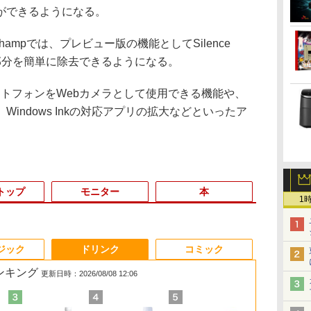
ができるようになる。
ampでは、プレビュー版の機能としてSilence
音部分を簡単に除去できるようになる。
マートフォンをWebカメラとして使用できる機能や、
indows Inkの対応アプリの拡大などといったア
トップ
モニター
本
1
3
3
3
3
4
4
4
4
5
5
5
5
6
6
6
6
ジック
ドリンク
コミック
ランキング
更新日時：2026/08/08 12:06