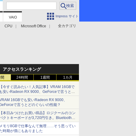
Impress サイト
全カテゴリ
CPU
Microsoft Office
アクセスランキング
時間
24時間
1週間
1カ月
【今すぐ読みたい！人気記事】VRAM 16GBで
も安いRadeon RX 9000、GeForceで言うとど
のぐらいの性能？ - PC Watch
VRAM 16GBでも安いRadeon RX 9000、
GeForceで言うとどのぐらいの性能？
【本日みつけたお買い得品】ロジクールのコン
パクトキーボードが3,720円引き。Bluetoothで3
台接続対応
メモリ8GBで仕事なんて無理……そう思ってい
た時期が僕にもありました