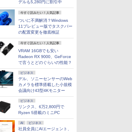
デルも5,280円に割引中
今すぐ読みたい！人気記事
ついに不満解消？Windows
11プレビュー版でタスクバー
の配置変更を徹底検証
今すぐ読みたい！人気記事
VRAM 16GBでも安い
Radeon RX 9000、GeForce
で言うとどのぐらいの性能？
ビジネス
デル、ソニーセンサーのWeb
カメラを標準搭載した小規模
会議向け43型4Kモニター
ビジネス
リンクス、6万2,800円で
Ryzen 5搭載のミニPC
AI
ビジネス
社員全員にAIエージェント、