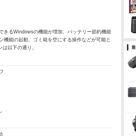
スできるWindowsの機能が増加。バッテリー節約機能
ョン機能の起動、ゴミ箱を空にする操作などが可能と
ンは以下の通り。
最
フ
し
動