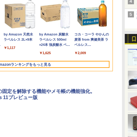
パ
限
辞
【期間限定破格金
HP ProDesk 400 G6
液晶モニター PCディ
ちいかわ なんか小さ
中古ノートパソコン
【楽天1位！保護レザ
小学館の図鑑NEO／
【期間限定P15倍+最大
【★最大100%ポイン
HP P224 LED液晶モニ
からだの厚みを薄くす
新品 VETESA 一体型
「新入荷」｜
【本日限定15％
【楽天1位常連
小学館 学習
4
5
風
額！】新生活 新古品
DM 【Core i5 10500T/
スプレイ 23.8 24インチ
くてかわいいやつ（4）
Core i3/i5選択可
ーケース付き】【タッ
1〜10巻セット
10%OFFクーポン】
ト】【大特価!訳あり!】
ター 21.5インチワイド
る [ 土屋元明 ]
デスクトップパソコン
WEBカメラ/
Ryzen 7 PR
冠獲得】黒/白
ーズ 小学館
VA
 【
Win11搭載 パソコンノ
メモリ
144Hz 1ms IPS フル
なんか小さくてために
Windows11 Pro WPS
チ選択】 モバイルモニ
【3年保証】HP
【タッチパネル×Webカ
薄型 液晶ディスプレイ
24型フルHD液晶
チ/テンキー内
Windows11P
21.5 / 23.8 / 
が 世界の歴史
￥25,300
￥1,540
載
ートパソコンoffice付
16GB(DDR4)/SSD256GB(M.2
HD ノングレア 非光沢
なる豆本付き特装版
Office 2024付き メモ
ター 15.6インチ ノング
PRODESK 400 G5 DM
メラ】Panasonic Let's
1920×1080 （フル
Windows11 Office付
トパソコン 中
ネ 小型パソコン
240Hz/200Hz
全22巻セット
￥9,980
￥32,980
￥9,999
￥2,420
￥11,900
￥9,999
￥37,400
￥11,999
￥5,600
￥59,800
￥17,800
￥84,800
￥11,999
￥26,620
代
ン
メ
き 初心者向けノート
NVMe)/Win11Pro-
ブルーライトカット
（プレミアムKC） [ ナ
リ8GB SSD1TB 15.6型
レア 非光沢 1080Pフル
[新品SSD] SSD256GB
note CF-XZ6/第7世代
HD）白色LEDバックラ
き 第3世代 Core i7 メ
LENOVO Thi
minipc offi
/180Hz/165Hz
.
Anker Soundcore
On My Road
by Amazon 天然水
【2026年アップグレ
On My Road
by Amazon 炭酸水
Xiaomi シャオミ
BUGS LIFE
コカ・コーラ やかんの
対
PC 初期設定済 15.6型
64bit】【中古/送料無
HDMI VGA スピーカー
ガノ ]
テンキー ビジネス 在
HD コスパ 高画質 デュ
メモリ8GB Core i5
Core i5/メモ
イト IPSパネル 非光沢
モリ16GB SSD512GB
L570 第7世代 C
ゲーミングモ
Liberty 5 ミッドナイ
(Stadium ver.)
ラベルレス 2L×9本
ード版】AOKIMI ワ
(Stadium ver.)
ラベルレス 500ml
REDMI Buds 8 Lite ワ
麦茶 from 爽健美茶 ラ
調整
中
インテル高速CPU ラン
料】※沖縄・離島を除
内蔵 ヘッドホン端子
宅勤務 学生向け 福袋
アルモニター サブモニ
Windows 11 Pro 中古
リ:8GB/SSD:128GB/12
ノングレア ディスプレ
USB3.0 初期設定済み
メモリ最大16
1ms応答 pc
￥250
トブラック
イヤレスイヤホン
×24本 強炭酸水 ペッ
イヤレスイヤホン
ベルレス
ソ
ダムで発送 メモリ4GB
く
VESA対応 テレワーク
2026
ター ポータブルモニタ
アウトレット 返品 送
型液
イポート HDMI VGA
キーボード・マウス付
SSD1TB 超大
パソコン モニ
￥250
￥1,117
￥250
bluetooth イヤホン
トボトル 500ミリリ
Bluetooth 5.4 ノイズ
650mlPET×24本
訳
本
～ 高速SSD1TB 最大
在宅勤務 法人向け オフ
ー ゲーミングモニター
料無料 中古デスクトッ
晶/Wifi/Bluetooth/Office/USB-
PS4 switch 対応 スイ
属
インチ大画面
沢 スピーカ
￥14,990
￥1,964
￥1,625
￥3,480
￥2,009
V12 小型軽量 ブルー
ットル (Smart
キャンセリング ANC
フルHD Webカメラ
ィス TERRA 2441W
リモートワーク IPS
プパソコン 中古パソコ
C/HDMI/中古パソコン
ッチ VESA準拠【中
コン Office
HDR/Freesyn
トゥースHi-Fi 最大
Basic)
36時間再生
zoom 軽量薄型 無線
Tpye-C/mini HDMI pc
ン デスクトップパソコ
ノートパソコン モバイ
古】
5GWIFI、Blu
cocopar HG-
mazonランキングをもっと見る
36時間再生 ぶるーと
型番更新で在庫処分
ミニPC iPhone対応
ン デスクトップ PC ミ
ルパソコン Windows11
windows1
ゅーす コードレス
ニPC OFFICE付き
Windows10
中古ノートパ
ENCノイズキャンセ
古 美品
リング 自動ペアリン
グ Type-C充電 マイ
lotの固定を解除する機能やメモ帳の機能強化。
ク付き 防水 タッチ式
ws 11プレビュー版
音量調整 スポーツ/通
勤/通学/WEB会議(ホ
ワイト)
ONE PIECE モノクロ
HUNTER×HUNTER
スーパーの裏でヤニ吸
版 115 (ジャンプコミ
モノクロ版 39 (ジャ
うふたり 9巻 (デジタル