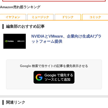
Amazon売れ筋ランキング
イヤフォン
ミュージック
ドリンク
コミック
PHILIPS/フィリップス 241V8/11 / 23.8型
なぜ、あの人のがんは消えたのか？
1
1
ワイド 液晶ディスプレイ FullHD/HDMI
編集部のおすすめ記事
ケーブル標準添付【中古/送料無料】※沖
￥3,828
縄、離島を除く
Anker Soundcore P40i ブラック
BRUCE WAYNE feat. Flo Milli, ATL Jacob
【Amazon.co.jp限定】 い・ろ・は・す 2L P
薬屋のひとりごと 17巻 (デジタル版ビッグガ
NVIDIAとVMware、企業向け生成AIプラ
[Explicit]
ET ラベルレス ×8本
ンガンコミックス)
￥5,500
ットフォーム提供
￥7,990
￥250
￥1,112
￥770
トランスフォーマーFANBOOK 2026
2
【良い】送料無料 TF: PHILIPS / フィ
2
リップス 23.8型 ワイド HDMI 24インチ
￥2,500
Anker Soundcore P31i ブラック
BRUCE WAYNE feat. Flo Milli, ATL Jacob
by Amazon 天然水 ラベルレス 500ml ×24本
異世界居酒屋「のぶ」(22) (角川コミックス・
Google 検索で当サイトの記事を優先表示させる
液晶モニター 243V7Q フルHD(1920x10
[Explicit]
富士山の天然水 バナジウム含有 水 ミネラル
エース)
80) スピーカー搭載 動作良品 中古
ウォーター ペットボトル 静岡県産 500ミリリ
￥5,990
【3ケ月保証】
ットル (Smart Basic)
￥250
￥832
￥6,480
￥1,380
機動警察パトレイバーシバシゲオ×ぴあ
3
（ぴあMOOK）
Anker Soundcore Liberty 5 ミッドナイトブ
On My Road (Stadium ver.)
ONE PIECE モノクロ版 115 (ジャンプコミッ
ラック
クスDIGITAL)
by Amazon 天然水ラベルレス 2L×9本
￥1,925
モバイルモニター 15.6インチ InnoView
3
関連リンク
￥250
モバイルディスプレイ 自立型 1920*1080