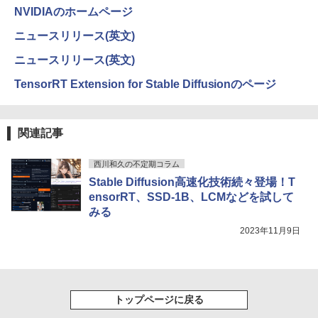
￥14,990
￥594
￥1,117
FHD ポータブルモニター IPS液晶パネル
NVIDIAのホームページ
薄型 軽量 持ち運び 壁掛けに対応 Switc
h/PS3/PS4/PS5/Xbox One/PC/スマホ/U
ニュースリリース(英文)
SBType-C/標準HDMI対応【選べる種
高校野球神奈川グラフ（2026） 第108回
4
類】タッチ/ケース付き/4Kタイプ
【2026年アップグレード版】AOKIMI ワイヤ
On My Road (Stadium ver.)
HUNTER×HUNTER モノクロ版 39 (ジャンプ
全国高校野球選手権神奈川大会 [ 神奈川
ニュースリリース(英文)
レスイヤホン bluetooth イヤホン V12 小型
コミックスDIGITAL)
新聞社 ]
by Amazon 炭酸水 ラベルレス 500ml ×24本
軽量 ブルートゥースHi-Fi 最大36時間再生 ぶ
強炭酸水 ペットボトル 500ミリリットル (Sm
￥8,980
￥250
TensorRT Extension for Stable Diffusionのページ
るーとゅーす コードレス ENCノイズキャン
art Basic)
￥572
￥2,200
セリング 自動ペアリング Type-C充電 マイク
付き 防水 タッチ式音量調整 スポーツ/通勤/通
￥1,625
学/WEB会議(ホワイト)
11.6インモバイルモニターIPS小型ディス
4
関連記事
プレイ 1366x768 防眩光 薄型 軽量USB
BUGS LIFE
スーパーの裏でヤニ吸うふたり 9巻 (デジタル
魔女と傭兵（9） 【電子書籍】[ 宮木真人
5
￥1,964
Type-C HDMIサブモニター スピーカー内
版ビッグガンガンコミックス)
]
コカ・コーラ やかんの麦茶 from 爽健美茶 ラ
蔵Rasp PI5 /PC/Macなど対応ポータブル
西川和久の不定期コラム
ベルレス 650mlPET×24本
￥250
ディスプレイ (ブラック, 11.6)
￥810
￥792
Stable Diffusion高速化技術続々登場！T
Xiaomi シャオミ REDMI Buds 8 Lite ワイヤ
￥2,009
ensorRT、SSD-1B、LCMなどを試して
レスイヤホン Bluetooth 5.4 ノイズキャンセ
￥9,280
みる
リング ANC 36時間再生
2023年11月9日
￥3,480
【お買い物マラソ開催中！P最大31.5%還
5
元】5年保証/Type-C/100Hz 24インチ モ
ニター USB-C IPSパネル スピーカー内蔵
HDR10 Adaptive Sync VESA対応 チル
トップページに戻る
ト調整可 オフィス用PCモニター フレー
ムレス Type-C/HDMIポート 高画質 FHD