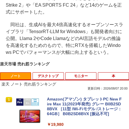
Strike 2」や「EA SPORTS FC 24」など14のゲームを正
式にサポートした。
同社は、生成AIを最大4倍高速化するオープンソースラ
イブラリ「TensorRT-LLM for Windows」も開発者向けに
公開。Llama 2やCode LlamaなどのAI言語モデルの推論
を高速化するためのもので、特にRTXを搭載したWindo
ws PCでパフォーマンスが大幅に向上するという。
楽天市場 売れ筋ランキング
ノート
デスクトップ
モニター
本
楽天 ノート 売れ筋ランキング
更新日時：2026/08/07 20:00
Amazon(アマゾン) タブレットPC New F
1
ire Max 11(2023年発売) グレー B0B2SD
8BVX ［11型 /Wi-Fiモデル /ストレージ：
64GB］ B0B2SD8BVX [振込不可]
￥19,980