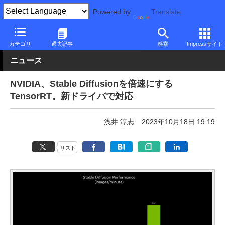
Powered by
Translate
PC Watch
市場
AI
Stable Diffusion
カテゴリ
過去記事
検索
Impressサイト
ニュース
NVIDIA、Stable Diffusionを倍速にする
TensorRT。新ドライバで対応
浅井 淳志
2023年10月18日 19:19
リスト