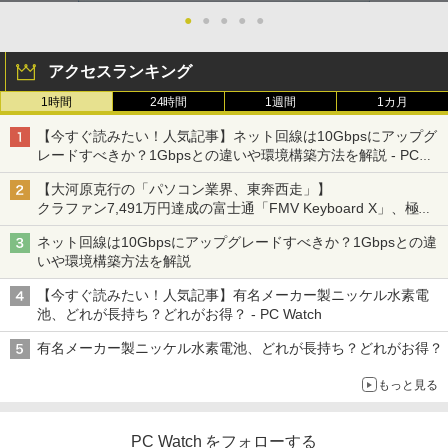
ネル スイッチ用 ポータブルモニター 192
リング ANC 36時間再生
-
0x1080FHD HDRモード USB Type-C/mi
●
●
●
●
●
ni HDMI/ミラーリング スピーカー内蔵
￥3,480
カバー付テレワーク リモートワーク Z1F
C
アクセスランキング
1時間
24時間
1週間
1カ月
￥11,800
【今すぐ読みたい！人気記事】ネット回線は10Gbpsにアップグ
レードすべきか？1Gbpsとの違いや環境構築方法を解説 - PC
Watch
【楽天1位常連・超800冠獲得】黒/白 モ
5
【大河原克行の「パソコン業界、東奔西走」】
ニター 21.5 / 23.8 / 24.5 / 27型 240Hz/2
クラファン7,491万円達成の富士通「FMV Keyboard X」、極限
00Hz /180Hz/165Hz/100Hz ゲーミングモ
の静音化を追求
ニター 1ms応答 pcモニター パソコン モ
ネット回線は10Gbpsにアップグレードすべきか？1Gbpsとの違
ニター 非光沢 スピーカー内蔵 HDR/Free
いや環境構築方法を解説
sync/VESA cocopar HG-238
【今すぐ読みたい！人気記事】有名メーカー製ニッケル水素電
￥13,999
池、どれが長持ち？どれがお得？ - PC Watch
有名メーカー製ニッケル水素電池、どれが長持ち？どれがお得？
もっと見る
PC Watch をフォローする