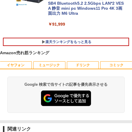
フルHD液晶 テンキー付き 日本語キーボ
SB4 Bluetooth5.2 2.5Gbps LAN*2 VES
ードwindows11搭載 office2024付き 初
A 静音 mini pc Windows11 Pro 4K 3画
期設定済 IPS広視野角 無線機能 超軽量 P
面出力 M6 Ultra
C パソコン テレワーク応援
￥91,999
￥45,980
楽天ランキングをもっと見る
Amazon売れ筋ランキング
イヤフォン
ミュージック
ドリンク
コミック
中古モニター | 液晶ディスプレイ | PHILI
新版正しい家計管理 正しい家計管理長
1
1
PS | 243V5QHABA/11 | 23.6インチワイ
期プラン編 2冊セット [ 林總 ]
ド 1920×1080(フルHD) | LEDバックライ
ト | スピーカー内蔵 | 3系統入力(VGA・D
￥3,135
Google 検索で当サイトの記事を優先表示させる
Anker Soundcore P40i オフホワイト
BRUCE WAYNE feat. Flo Milli, ATL Jacob
by Amazon 天然水 ラベルレス 500ml ×24本
薬屋のひとりごと 17巻 (デジタル版ビッグガ
VI-D・HDMI) | VGAケーブル・電源ケー
[Explicit]
富士山の天然水 バナジウム含有 水 ミネラル
ンガンコミックス)
ブル付属【30日保証】
ウォーター ペットボトル 静岡県産 500ミリリ
￥7,990
ットル (Smart Basic)
￥250
￥770
￥5,980
あなたが誰かを殺した （講談社文庫） [
2
東野 圭吾 ]
￥1,380
￥1,023
Anker Soundcore P31i ブラック
BRUCE WAYNE feat. Flo Milli, ATL Jacob
ONE PIECE モノクロ版 115 (ジャンプコミッ
【500円クーポン＋ポイント最大31.5%還
2
[Explicit]
クスDIGITAL)
関連リンク
【Amazon.co.jp限定】 い・ろ・は・す 2L P
元！】モバイルモニター 15.6 インチ FH