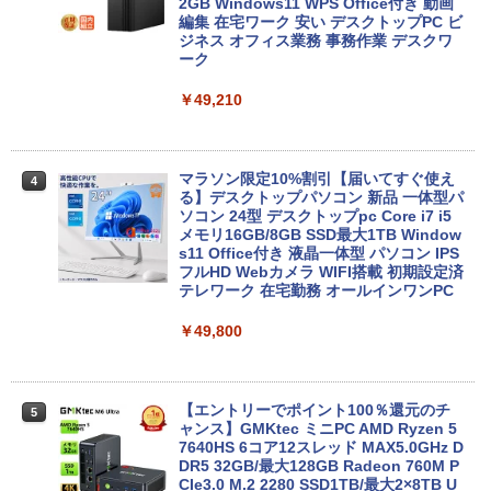
＆マウス】【内蔵テンキー】 第4世代 Co
2GB Windows11 WPS Office付き 動画
re i7/メモリ:16GB/SSD:512GB/15.6イン
編集 在宅ワーク 安い デスクトップPC ビ
チ/無線LAN/Wi-Fi/DVD/Office/中古パソ
ジネス オフィス業務 事務作業 デスクワ
コン 中古 パソコン 中古PC 中古ノートパ
ーク
ソコン Windows 11 Windows10 中古動
作良好品
￥49,210
￥38,999
マラソン限定10%割引【届いてすぐ使え
4
る】デスクトップパソコン 新品 一体型パ
【訳あり】【2023年発売モデル】 中古ノ
ソコン 24型 デスクトップpc Core i7 i5
4
ート 人気商品 東芝 TOSHIBA dynabook
メモリ16GB/8GB SSD最大1TB Window
G83シリーズ メモリ16GB NVMe SSD25
s11 Office付き 液晶一体型 パソコン IPS
6GB Windows11 Office2021 ダイナブ
フルHD Webカメラ WIFI搭載 初期設定済
ック オフィス付きノートパソコン 東芝パ
テレワーク 在宅勤務 オールインワンPC
ソコン 中古 第12世代Core i5 WiFi Bluet
ooth Webカメラ モバイルPC 顔認証
￥49,800
￥43,800
【エントリーでポイント100％還元のチ
5
ャンス】GMKtec ミニPC AMD Ryzen 5
【ランキング1位！】新品 ノートパソコ
7640HS 6コア12スレッド MAX5.0GHz D
5
ン VETESA Intel Celeron 6500Y メモリ
DR5 32GB/最大128GB Radeon 760M P
ー:8GB SSD:1TB最大 15.6インチ 15.6型
CIe3.0 M.2 2280 SSD1TB/最大2×8TB U