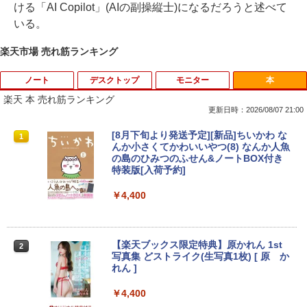
ける「AI Copilot」(AIの副操縦士)になるだろうと述べて
いる。
楽天市場 売れ筋ランキング
ノート
デスクトップ
モニター
本
楽天 本 売れ筋ランキング
更新日時：2026/08/07 21:00
【期間限定破格金額！】新生活 新古品 W
【期間限定10%OFFクーポン 8/12 10時
[8月下旬より発送予定][新品]ちいかわ な
1
1
1
in11搭載 パソコンノートパソコンoffice
まで】 モニター 21.5型 液晶ディスプレ
んか小さくてかわいいやつ(8) なんか人魚
付き 初心者向けノートPC 初期設定済 1
イ ベゼル ディスプレイ 液晶モニター PC
の島のひみつのふせん&ノートBOX付き
5.6型 インテル高速CPU ランダムで発送
モニター 壁掛け フリッカーレス FreeSy
特装版[入荷予約]
メモリ4GB～ 高速SSD1TB 最大 フルHD
nc 21.5インチ 角度調節 FullHD ブルー
Webカメラ zoom 軽量薄型 無線 型番更
ライトカット VAパネル VESAフル FHD
￥4,400
新で在庫処分
ノングレア MAXZEN JM22CH02
￥9,980
￥9,480
【楽天ブックス限定特典】原かれん 1st
2
写真集 どストライク(生写真1枚) [ 原 か
れん ]
【マラソンP5倍/10%オフクーポン】中古
【期間限定10%OFFクーポン 8/12 10時
2
2
ノートパソコン Windows11 Pro Office
まで】 ゲーミングモニター 24.5インチ F
￥4,400
付き Panasonic Let's note CF-SX3 第4
HD 240Hz 1ms Fast IPSパネル HDMI2.0