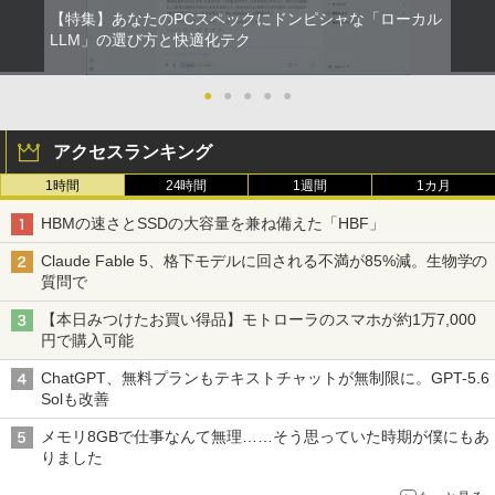
【特集】あなたのPCスペックにドンピシャな「ローカル
LLM」の選び方と快適化テク
●
●
●
●
●
アクセスランキング
1時間
24時間
1週間
1カ月
HBMの速さとSSDの大容量を兼ね備えた「HBF」
Claude Fable 5、格下モデルに回される不満が85%減。生物学の
質問で
【本日みつけたお買い得品】モトローラのスマホが約1万7,000
円で購入可能
ChatGPT、無料プランもテキストチャットが無制限に。GPT-5.6
Solも改善
メモリ8GBで仕事なんて無理……そう思っていた時期が僕にもあ
りました