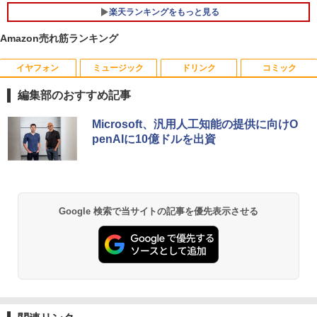
イ 非光沢 VA 4000:1 角度調整 VESA Fre
楽天ランキングをもっと見る
esync ps4/ps5/xbox スピーカー内蔵 kk
￥11,980
smart
Amazon売れ筋ランキング
￥11,999
【中古・軽量SSD搭載】新生活応援 新春
イヤフォン
ミュージック
ドリンク
コミック
5
ノートパソコン 中古 パソコン NEC Vers
aPro VB-1 12.5型 訳あり 第6世代Core i
編集部のおすすめ記事
3 SSD128GB Windows11＋Office2019
【楽天1位常連・超800冠獲得】黒/白 モ
5
180日保証 送料無料 Office付き
ニター 21.5 / 23.8 / 24.5 / 27型 240Hz/2
Anker Soundcore P40i ブラック
BRUCE WAYNE feat. Flo Milli, ATL Jacob
【Amazon.co.jp限定】 い・ろ・は・す 2L P
薬屋のひとりごと 17巻 (デジタル版ビッグガ
Microsoft、汎用人工知能の提供に向けO
00Hz /180Hz/165Hz/100Hz ゲーミングモ
[Explicit]
ET ラベルレス ×8本
ンガンコミックス)
penAIに10億ドルを出資
ニター 1ms応答 pcモニター パソコン モ
￥13,800
￥7,990
ニター 非光沢 スピーカー内蔵 HDR/Free
￥250
￥1,112
￥770
sync/VESA cocopar HG-238
￥11,999
Anker Soundcore P31i ブラック
BRUCE WAYNE feat. Flo Milli, ATL Jacob
by Amazon 天然水 ラベルレス 500ml ×24本
異世界居酒屋「のぶ」(22) (角川コミックス・
Google 検索で当サイトの記事を優先表示させる
[Explicit]
富士山の天然水 バナジウム含有 水 ミネラル
エース)
ウォーター ペットボトル 静岡県産 500ミリリ
￥5,990
ットル (Smart Basic)
￥250
￥832
￥1,380
Anker Soundcore Liberty 5 ミッドナイトブ
On My Road (Stadium ver.)
ONE PIECE モノクロ版 115 (ジャンプコミッ
ラック
クスDIGITAL)
by Amazon 天然水ラベルレス 2L×9本