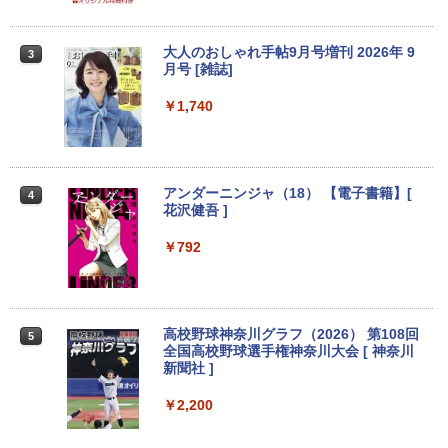
世代 Core i5 メモリ8GB 高速SSD256GB
×1 DP1.4×1 Adaptive Sync対応 フリッ
12.1インチ DVD Bluetoot カメラ Wi-Fi
カーフリー ブルーライトカット モニター
HDMI 初期設定済み 送料無料 90日保証
ディスプレイ MAXZEN MGM25IC04-F2
大人のおしゃれ手帖9月号増刊 2026年 9
3
40
月号 [雑誌]
￥11,800
￥12,980
￥1,740
中古ノートパソコン フルHD モバイル 超
3
軽量 11.6 型 SONY VAIO VJP111 Core i
＼メーカー5年保証／【最短即日発送】
3
5-4210U SSD128GB メモリ4GB Blueto
【新品】モニター 21.5インチモニター デ
アンダーニンジャ（18） 【電子書籍】[
4
oth Wifi カメラ Windows11 WPS-Offic
ィスプレイ PCモニター ASUS 液晶ディ
花沢健吾 ]
e 訳アリ品
スプレイ VP229HFZ 22型 1920×1080 応
答速度1ms リフレッシュレート100Hz IP
￥792
Sパネル 液晶モニター 5年保証付き 動画
￥12,800
閲覧 仕事 在宅 楽天ランキング4冠
￥12,800
中古ノートパソコン インテル Celeron C
高校野球神奈川グラフ（2026） 第108回
4
5
ore i5 Windows11 Pro Office 2024付き
全国高校野球選手権神奈川大会 [ 神奈川
メモリ4GB/8GB/16GB選択可 SSD128G
新聞社 ]
B/1TB選択可 15.6型 テンキー ビジネス
【初心者向けコスパ最強】黒/白 モニター
4
在宅勤務 学生向け 初期設定不要 店長お
21.5 / 23.8 / 27型 pcモニター 100Hz ゲ
￥2,200
まかせ中古厳選 ノートPC ノート パソコ
ーミングモニター HDMI 24インチ 1920*
ン 中古PC 在宅ワーク オフィス 中古
1080 FHD パソコン モニター ディスプレ