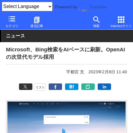
Powered by
Translate
PC Watch
市場
AI
ChatGPT
カテゴリ
過去記事
検索
Impressサイト
ニュース
Microsoft、Bing検索をAIベースに刷新。OpenAI
の次世代モデル採用
宇都宮 充
2023年2月8日 11:40
リスト