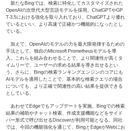
新たなBingでは、検索に特化してカスタマイズされた
OpenAIの次世代大型言語モデルを採用。ChatGPTやGP
T-3.5における強化を取り入れており、ChatGPTより優れ
ているといい、より高速で正確かつ機能的になったとし
ている。
加えて、OpenAIのモデルの力を最大限発揮するための
手法として、独自のMicrosoft Prometheusモデルを導
入。これらを組み合わせることで、より関連性が高くタ
イムリーで、ユーザーの求める結果を導き出せるとい
う。さらに、Bingの検索ランキングエンジンのコアにも
AIモデルを適用したことで、基本的な検索クエリの場合
についても、より正確で関連性の高い結果を提供できる
としている。
あわせてEdgeでもアップデートを実施。Bingでの検索
結果の補助やチャット検索、作成支援機能などをサイド
バー形式で呼び出せるDiscoverが利用可能となる。同社
では、今回の機能強化を通じて、BingとEdgeがWebにお