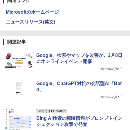
関連リンク
￥250
￥14,990
￥594
￥1,117
Microsoftのホームページ
ニュースリリース(英文)
【2026年アップグレード版】AOKIMI ワイヤ
On My Road (Stadium ver.)
HUNTER×HUNTER モノクロ版 39 (ジャンプ
レスイヤホン bluetooth イヤホン V12 小型
コミックスDIGITAL)
by Amazon 炭酸水 ラベルレス 500ml ×24本
軽量 ブルートゥースHi-Fi 最大36時間再生 ぶ
強炭酸水 ペットボトル 500ミリリットル (Sm
￥250
関連記事
るーとゅーす コードレス ENCノイズキャン
art Basic)
￥572
セリング 自動ペアリング Type-C充電 マイク
付き 防水 タッチ式音量調整 スポーツ/通勤/通
￥1,625
Google、検索やマップを改善か。2月8日
学/WEB会議(ホワイト)
にオンラインイベント開催
BUGS LIFE
スーパーの裏でヤニ吸うふたり 9巻 (デジタル
￥1,964
2023年2月6日
版ビッグガンガンコミックス)
コカ・コーラ やかんの麦茶 from 爽健美茶 ラ
ベルレス 650mlPET×24本
￥250
￥810
Google、ChatGPT対抗の会話型AI「Bar
Xiaomi シャオミ REDMI Buds 8 Lite ワイヤ
￥2,009
d」
レスイヤホン Bluetooth 5.4 ノイズキャンセ
リング ANC 36時間再生
2023年2月7日
￥3,480
やじうまPC Watch
Bing AI検索の秘匿情報がプロンプトイン
ジェクション攻撃で発覚