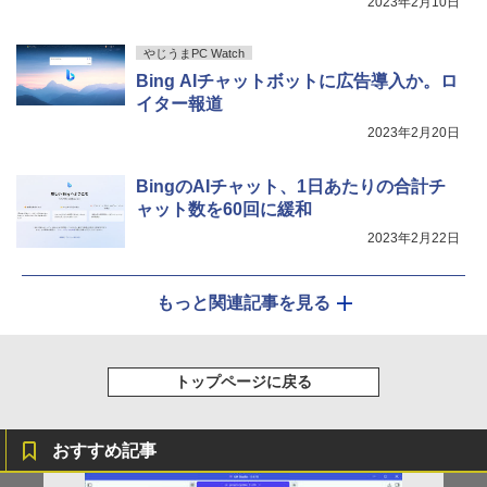
2023年2月10日
s, Inc. [AMD/ATI] Raven Ridge [Radeo
￥148,700
n Vega Series / Radeon Vega Mobile S
eries] 1GB / メモリ 8GB【中古品】
やじうまPC Watch
Bing AIチャットボットに広告導入か。ロ
￥17,963
イター報道
2023年2月20日
BingのAIチャット、1日あたりの合計チ
ャット数を60回に緩和
2023年2月22日
もっと関連記事を見る
トップページに戻る
おすすめ記事