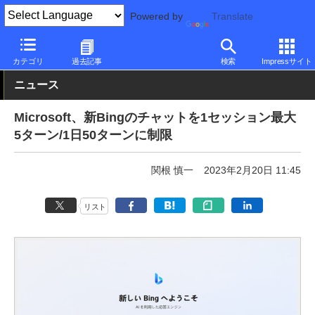
Powered by
Translate
PC Watch
市場
技術
Microsoft
カテゴリ
過去記事
検索
Impressサイト
ニュース
Microsoft、新Bingのチャットを1セッション最大
5ターン/1日50ターンに制限
関根 慎一
2023年2月20日 11:45
リスト