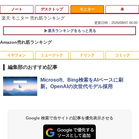
ノート
デスクトップ
モニター
本
楽天 モニター 売れ筋ランキング
更新日時：2026/08/07 06:00
楽天ランキングをもっと見る
価格重視訳あり ノートパソコン Office付
ポイント10倍 中古パソコン デスクトッ
1
1
き 店長おまかせ 東芝 富士通 NEC DELL
プパソコン Windows 11【Office付】
Amazon売れ筋ランキング
HP等 Celeron 初めてパソコンを使う方
【Windows 11 Pro 64Bit搭載】DELL O
や初心者向け メモリ4GB HDD320GBま
ptiplexシリーズ Core i5搭載/4G/新品SS
たはSSD128GB Windows11/10 OS選択
D 120GB/DVD-ROM/送料無料【オプショ
イヤフォン
ミュージック
ドリンク
コミック
Aランクパーティを離脱した俺は、元教
1
可 WiFi オフィス付き ノートPC 1ヶ月保
ン色々有】
え子たちと迷宮深部を目指す。（13）
証 中古パソコン 中古ノートパソコン【中
編集部のおすすめ記事
【電子書籍】[ ユーリ ]
古】
￥24,800
Anker Soundcore P40i オフホワイト
BRUCE WAYNE feat. Flo Milli, ATL Jacob
【Amazon.co.jp限定】 い・ろ・は・す 2L P
薬屋のひとりごと 17巻 (デジタル版ビッグガ
Microsoft、Bing検索をAIベースに刷
￥792
￥7,800
[Explicit]
ET ラベルレス ×8本
ンガンコミックス)
新。OpenAIの次世代モデル採用
￥7,990
￥250
￥1,112
￥770
【エントリーでポイント100％還元のチ
2
ャンス】GMKtec ミニpc G3 Pro Intel C
異世界ウォーキング（14） 【電子書籍】
2
【エントリーでポイント10倍】 【Dラン
ore i3 10110U 16GB DDR4 64GBまで増
2
[ あるくひと ]
ク 訳あり】中古 ノートパソコン Lenovo
設 512GB SSD M.2 2242 最大8TB Wind
ThinkPad X390 第8世代 Core i5 8265U
ows11 Pro mini pc 4.1GHz WIFI6 BT5.
Anker Soundcore P31i ブラック
BRUCE WAYNE feat. Flo Milli, ATL Jacob
by Amazon 天然水 ラベルレス 500ml ×24本
異世界居酒屋「のぶ」(22) (角川コミックス・
Google 検索で当サイトの記事を優先表示させる
￥792
メモリ8GB SSD 256GB PCIe Win11 Pro
2 小型PC VESA対応 ミニパソコン 2画面
[Explicit]
富士山の天然水 バナジウム含有 水 ミネラル
エース)
13.3インチ フルHD WWAN LTE Webカ
高性能 みにpc nucbox 省エネ デスクト
ウォーター ペットボトル 静岡県産 500ミリリ
￥5,990
メラ 指紋認証 顔認証 レノボ
ップPC
ットル (Smart Basic)
￥250
￥832