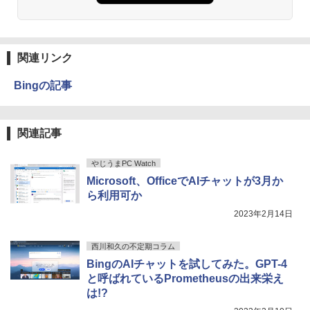
￥14,800
￥66,248
￥1,380
【漫画全巻セット】【中古】遊戯王［文
3
庫版］ ＜1〜22巻完結＞ 高橋和希
Anker Soundcore Liberty 5 ミッドナイトブ
On My Road (Stadium ver.)
ONE PIECE モノクロ版 115 (ジャンプコミッ
ラック
クスDIGITAL)
by Amazon 炭酸水 ラベルレス 500ml ×24本
￥9,030
関連リンク
DELL Latitude 5590 Core i5 8250U 1.6
[VETESA正規販売店]デスクトップパソ
3
3
強炭酸水 ペットボトル 500ミリリットル (Sm
￥250
GHz/8GB/256GB(SSD)/15.6W/FWXGA
コン PC 一体型 新品 Windows11 27型 C
art Basic)
￥14,990
￥594
(1366x768)/Win11 画面シミあり【中
ore i7 第4世代 Office付き メモリ16GB
Bingの記事
古】【20260709】
SSD512GB 初期設定済 ホワイト ブラッ
￥1,625
【中古】DRAGON BALL（ドラゴンボー
ク
4
ル） （完全版） 全34巻完結（ジャンプ
￥16,500
【2026年アップグレード版】AOKIMI ワイヤ
On My Road (Stadium ver.)
HUNTER×HUNTER モノクロ版 39 (ジャンプ
コミックスデラックス） （コミック） 全
￥69,800
関連記事
レスイヤホン bluetooth イヤホン V12 小型
コミックスDIGITAL)
by Amazon 天然水ラベルレス 2L×9本
巻セット
軽量 ブルートゥースHi-Fi 最大36時間再生 ぶ
￥250
るーとゅーす コードレス ENCノイズキャン
￥572
￥1,117
￥9,653
やじうまPC Watch
DELL Latitude 3500 Core i5 8265U 1.6
4
セリング 自動ペアリング Type-C充電 マイク
GHz/8GB/256GB(SSD)/15.6W/FWXGA
GMKtec GMK-K8 PLUS-32/1T-W11Pro
Microsoft、OfficeでAIチャットが3月か
4
付き 防水 タッチ式音量調整 スポーツ/通勤/通
(1366x768)/Win11 画面キズあり【中
(8845HS)
学/WEB会議(ホワイト)
ら利用可か
古】【20260611】
BUGS LIFE
スーパーの裏でヤニ吸うふたり 9巻 (デジタル
[9月上旬より発送予定][新品]ちいかわ な
2023年2月14日
5
￥124,800
￥1,964
版ビッグガンガンコミックス)
コカ・コーラ やかんの麦茶 from 爽健美茶 ラ
んか小さくてかわいいやつ (1-8巻 最新
￥16,500
ベルレス 650mlPET×24本
￥250
刊) 全巻セット [入荷予約]
西川和久の不定期コラム
￥810
Xiaomi シャオミ REDMI Buds 8 Lite ワイヤ
￥2,009
￥9,900
BingのAIチャットを試してみた。GPT-4
レスイヤホン Bluetooth 5.4 ノイズキャンセ
デスクトップPC Ryzen7 5700G メモリ1
と呼ばれているPrometheusの出来栄え
HP / ノートPC / HP ENVY x360 Convert
5
5
リング ANC 36時間再生
6GB SSD1TB B550 グラボなし
ible 15-cp0xxx / AMD Ryzen 5 / グラフ
は!?
ィックボード Advanced Micro Device
￥2,980