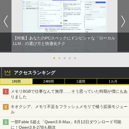
【特集】あなたのPCスペックにドンピシャな「ローカル
LLM」の選び方と快適化テク
●
●
●
●
●
アクセスランキング
1時間
24時間
1週間
1カ月
メモリ8GBで仕事なんて無理……そう思っていた時期が僕にもあ
りました
キオクシア、メモリ不足をフラッシュメモリで補う拡張モジュー
ル
一部Fable 5超え「Qwen3.8-Max」8月12日ダウンロード可能
に！Qwen3.8-27Bも順次