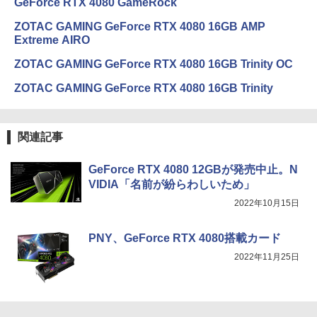
ター Eye Care VA249HG [23.8型 /フルH
GeForce RTX 4080 GameRock
D(1920×1080) /ワイド /120Hz]
ZOTAC GAMING GeForce RTX 4080 16GB AMP
Extreme AIRO
￥13,800
ZOTAC GAMING GeForce RTX 4080 16GB Trinity OC
ZOTAC GAMING GeForce RTX 4080 16GB Trinity
関連記事
GeForce RTX 4080 12GBが発売中止。N
VIDIA「名前が紛らわしいため」
2022年10月15日
PNY、GeForce RTX 4080搭載カード
2022年11月25日