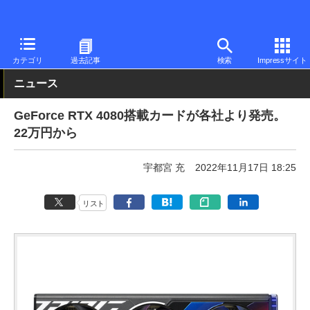
PC Watch
半導体/周辺機器
GPU
GeForce
カテゴリ
過去記事
検索
Impressサイト
ニュース
GeForce RTX 4080搭載カードが各社より発売。
22万円から
宇都宮 充
2022年11月17日 18:25
リスト