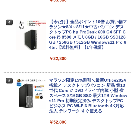
￥39,980
￥16,800
【今だけ】全品ポイント10倍 お買い物マ
4
ラソン★8/4～8/11★中古パソコン デス
MS Office 2024 H&B 搭載｜中古 Micros
クトップPC hp ProDesk 600 G4 SFF C
4
oft Surface Book 2｜中古ノートパソコ
ore i5 8500 メモリ8GB / 16GB SSD128
ン Windows11 Office付 13.5型｜Core i
GB / 256GB / 512GB Windows11 Pro 6
5 第8世代 メモリ 8GB SSD 256GB｜WE
4bit【送料無料】【1年保証】
Bカメラ 無線 Wi-Fi 顔認証 USB-C 純正
キーボード付属 サーフェス サーフェイス
￥22,800
ノートパソコン
￥39,800
マラソン限定15%割引＼最新Office2024
5
搭載／ デスクトップパソコン 新品 第13
世代 Core i7 DVDドライブ内蔵 小型 省
【レビュー特典★保証延長6ヶ月＆高評価
スペース 8/16GB SSD 最大1TB Window
5
ショップ】[Aランク]Windows11搭載PC
s11 Pro 初期設定済み デスクトップPC
富士通 LIFEBOOK A579 A749 第八世代
ビジネス PC Wi-Fi6 Bluetooth 4K対応
Corei5 16Gメモリー 新品SSD テンキー
法人 テレワーク すぐ使える
付 Bluetooth HDMI端子あり カメラ内蔵
Office2021インストール済 30日間動作
￥52,800
保証 【中古】