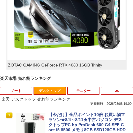
ZOTAC GAMING GeForce RTX 4080 16GB Trinity
楽天市場 売れ筋ランキング
ノート
デスクトップ
モニター
本
楽天 デスクトップ 売れ筋ランキング
更新日時：2026/08/06 19:00
レビュー投稿 5年保証｜MS Office 2024
【今だけ】全品ポイント10倍 お買い物マ
1
1
H&B 搭載｜中古 ノートパソコン Windo
ラソン★8/4～8/11★中古パソコン デス
ws11 Office付｜スペック Core i5 第7世
クトップPC hp ProDesk 600 G4 SFF C
代 メモリ 8GB 大容量 HDD 500GB テン
ore i5 8500 メモリ8GB SSD128GB HDD