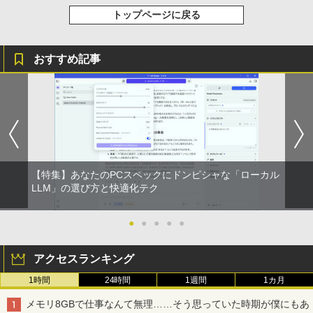
トップページに戻る
おすすめ記事
【特集】あなたのPCスペックにドンピシャな「ローカル
LLM」の選び方と快適化テク
●
●
●
●
●
アクセスランキング
1時間
24時間
1週間
1カ月
メモリ8GBで仕事なんて無理……そう思っていた時期が僕にもあ