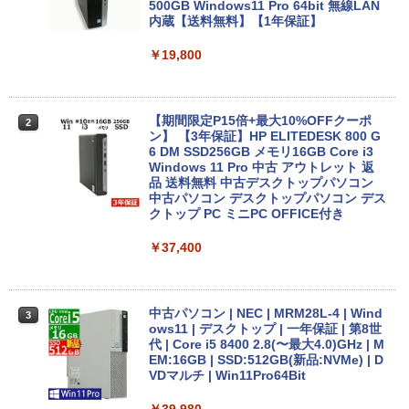
キー DVDドライブ搭載 CD DVD 再生可
500GB Windows11 Pro 64bit 無線LAN
｜中古パソコン 中古ノートパソコン 中古
内蔵【送料無料】【1年保証】
PC オフィス搭載
￥19,800
￥19,800
【期間限定P15倍+最大10%OFFクーポ
2
ノートパソコン Dell Latitude 5310 第10
ン】 【3年保証】HP ELITEDESK 800 G
2
世代 Core i5 13.3型 Webカメラ内蔵 Win
6 DM SSD256GB メモリ16GB Core i3
dows11搭載 Office付き メモリ16GB SS
Windows 11 Pro 中古 アウトレット 返
D256GB 512GB 軽量モデル テレワーク
品 送料無料 中古デスクトップパソコン
在宅勤務向け 持ち運び ビジネス タッチ
中古パソコン デスクトップパソコン デス
パネル搭載
クトップ PC ミニPC OFFICE付き
￥27,800
￥37,400
8月5日限定10倍＆抽選10000P！｜お得3
中古パソコン | NEC | MRM28L-4 | Wind
3
3
点セット富士通 LIFEBOOKシリーズ ノ
ows11 | デスクトップ | 一年保証 | 第8世
ートパソコンアウトレット 第八世代Core
代 | Core i5 8400 2.8(〜最大4.0)GHz | M
i3 i5 DVD/テンキー/カメラ選べる 大画面
EM:16GB | SSD:512GB(新品:NVMe) | D
15型 Windows11 最大メモリ32GB新品S
VDマルチ | Win11Pro64Bit
SD2TB オフィス付き MicrosoftOffice20
24可 中古パソコン WIFI Bluetooth