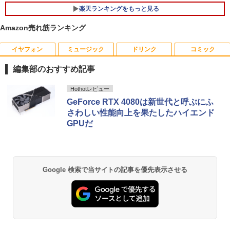
￥39,999
楽天ランキングをもっと見る
Amazon売れ筋ランキング
イヤフォン
ミュージック
ドリンク
コミック
【送料無料】TF: 富士通 23.8型液晶ディ
【送料無料】日経エンタテインメント9月
1
1
スプレイ DY24-9T / B24-9 TS/ FullHD
号特別表紙版 2026年9月号 【日経エンタ
編集部のおすすめ記事
1920x1080/ D-sub,DVI,Displayport フ
テインメント増刊】【雑誌】
ルHD(1920×1080) 中古ディスプレイ 中
Anker Soundcore P40i オフホワイト
BRUCE WAYNE feat. Flo Milli, ATL Jacob
【Amazon.co.jp限定】 い・ろ・は・す 2L P
薬屋のひとりごと 17巻 (デジタル版ビッグガ
古モニター /24型 ワイド 液晶モニター
Hothotレビュー
￥980
[Explicit]
ET ラベルレス ×8本
ンガンコミックス)
【3ケ月保証】
GeForce RTX 4080は新世代と呼ぶにふ
￥5,990
さわしい性能向上を果たしたハイエンド
￥250
￥1,001
￥770
￥6,480
GPUだ
【中古】HUNTER×HUNTER ＜1−39巻
2
セット＞ / 冨樫義博（コミックセット）
Anker Soundcore P31i ブラック
BRUCE WAYNE feat. Flo Milli, ATL Jacob
by Amazon 天然水 ラベルレス 500ml ×24本
異世界居酒屋「のぶ」(22) (角川コミックス・
液晶モニター PCディスプレイ 23.8 24イ
￥16,798
2
[Explicit]
富士山の天然水 バナジウム含有 水 ミネラル
エース)
ンチ 144Hz 1ms IPS フルHD ノングレア
ウォーター ペットボトル 静岡県産 500ミリリ
Google 検索で当サイトの記事を優先表示させる
￥4,990
非光沢 ブルーライトカット HDMI VGA
ットル (Smart Basic)
￥250
￥832
スピーカー内蔵 ヘッドホン端子 VESA対
応 テレワーク 在宅勤務 法人向け オフィ
￥1,380
ス TERRA 2441W
【楽天ブックス限定特典】ソロ酔い酒
3
場 今日も寄り道ひとり飲み 3(ソロ酔い
Anker Soundcore Liberty 5 ミッドナイトブ
On My Road (Stadium ver.)
HUNTER×HUNTER モノクロ版 39 (ジャンプ
￥7,999
酒場オリジナルステッカー1枚) [ なかは
ラック
コミックスDIGITAL)
by Amazon 天然水ラベルレス 2L×9本
ら・ももた ]