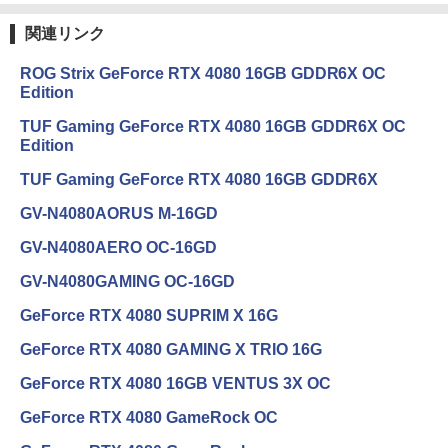
￥250
￥14,990
￥572
￥1,117
￥1,430
関連リンク
中古 液晶モニター I-O DATA A241DW 2
3
3.8インチ フルHD ADSパネル 非光沢｜H
ROG Strix GeForce RTX 4080 16GB GDDR6X OC
DMI・アナログRGB対応｜スピーカー内
Edition
蔵｜PC・事務用ディスプレイ
【2026年アップグレード版】AOKIMI ワイヤ
On My Road (Stadium ver.)
スーパーの裏でヤニ吸うふたり 9巻 (デジタル
[新品]のだめカンタービレ 新装版 (1-13
4
レスイヤホン bluetooth イヤホン V12 小型
版ビッグガンガンコミックス)
by Amazon 炭酸水 ラベルレス 500ml ×24本
巻 全巻) 全巻セット
TUF Gaming GeForce RTX 4080 16GB GDDR6X OC
軽量 ブルートゥースHi-Fi 最大36時間再生 ぶ
強炭酸水 ペットボトル 500ミリリットル (Sm
￥8,800
￥250
Edition
るーとゅーす コードレス ENCノイズキャン
art Basic)
￥810
￥17,160
セリング 自動ペアリング Type-C充電 マイク
TUF Gaming GeForce RTX 4080 16GB GDDR6X
付き 防水 タッチ式音量調整 スポーツ/通勤/通
￥1,625
学/WEB会議(ホワイト)
【公式限定2年保証】モニター 21.5イン
4
GV-N4080AORUS M-16GD
チ フルhd 高画質 100Hz VA ノングレア
BUGS LIFE
ONE PIECE モノクロ版 115 (ジャンプコミッ
￥1,964
非光沢 スピーカー内蔵 3年保証 ディスプ
クスDIGITAL)
STAGEnavi vol．114 （日工ムック） [
コカ・コーラ やかんの麦茶 from 爽健美茶 ラ
5
GV-N4080AERO OC-16GD
レイ パソコンモニター PCモニター フル
産経新聞出版 ]
ベルレス 650mlPET×24本
￥250
ハイビジョン 21インチ 液晶モニター ア
￥594
GV-N4080GAMING OC-16GD
イリスオーヤマ DT-JF * 安心延長保証対
Xiaomi シャオミ REDMI Buds 8 Lite ワイヤ
￥1,210
￥1,653
象
レスイヤホン Bluetooth 5.4 ノイズキャンセ
GeForce RTX 4080 SUPRIM X 16G
リング ANC 36時間再生
￥9,999
GeForce RTX 4080 GAMING X TRIO 16G
￥2,980
GeForce RTX 4080 16GB VENTUS 3X OC
【エントリーで最大全額ポイント還元｜
GeForce RTX 4080 GameRock OC
5
8/11まで】 ASUS｜エイスース PCモニ