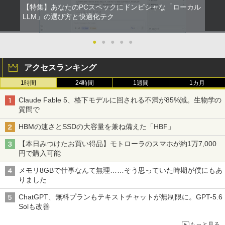
【特集】あなたのPCスペックにドンピシャな「ローカル
LLM」の選び方と快適化テク
●
●
●
●
●
アクセスランキング
1時間
24時間
1週間
1カ月
Claude Fable 5、格下モデルに回される不満が85%減。生物学の
質問で
HBMの速さとSSDの大容量を兼ね備えた「HBF」
【本日みつけたお買い得品】モトローラのスマホが約1万7,000
円で購入可能
メモリ8GBで仕事なんて無理……そう思っていた時期が僕にもあ
りました
ChatGPT、無料プランもテキストチャットが無制限に。GPT-5.6
Solも改善
もっと見る