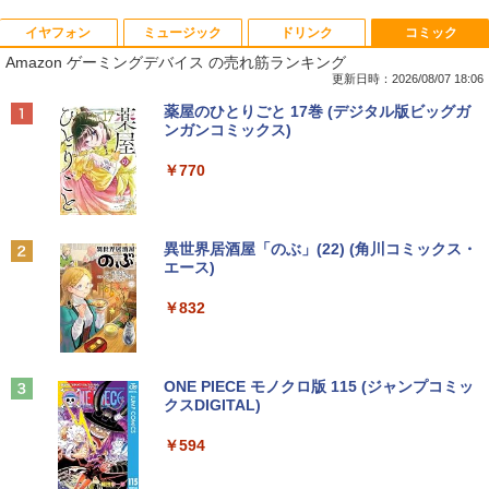
イヤフォン
ミュージック
ドリンク
コミック
【中古】Panasonic Let's note SV8 CF-
中古パソコン | Dell | OptiPlex 3040 SFF
【マラソンセール期間中ポイント5倍】中
逆転バリバリバース 1 金のバリバコイン
1
1
1
1
Amazon ゲーミングデバイス の売れ筋ランキング
SV8TDLVS【i5-8365U 8G 256G(SSD)
| Windows11 | デスクトップ | 一年保証 |
古モニター 23.8インチ ワイド ノングレ
2枚つき特装版 （コロコロコミックス） [
WiFi 12LCD(1920x1200)】【ECセンタ
第6世代 | Core i5 6500 3.2(～最大3.6)G
ア フルHD PHILIPS 243V7Q ブラック V
掛丸 翔 ]
更新日時：2026/08/07 18:06
ー】保証期間1ヶ月【ランクC】
Hz | MEM:8GB | HDD:500GB | DVDマル
GA DVI HDMI スピーカー搭載 動作確認
Anker Soundcore P40i ブラック
BRUCE WAYNE feat. Flo Milli, ATL Jacob
【Amazon.co.jp限定】 い・ろ・は・す 2L P
薬屋のひとりごと 17巻 (デジタル版ビッグガ
チ | Win11Pro64Bit
済み 送料無料 30日保証
￥1,760
[Explicit]
ET ラベルレス ×8本
ンガンコミックス)
￥22,980
￥7,990
￥9,980
￥6,980
￥250
￥1,112
￥770
SAKAMOTO DAYS 28 【電子書籍】[ 鈴
2
【マラソンP5倍/10%オフクーポン】中古
木祐斗 ]
2
ノートパソコン Lenovo ThinkPad L570
貴重 英語/中国語/日本語版 WINDOWS X
アースドリームス 厳選おまかせモニター
2
2
Anker Soundcore P31i ブラック
BRUCE WAYNE feat. Flo Milli, ATL Jacob
by Amazon 天然水 ラベルレス 500ml ×24本
異世界居酒屋「のぶ」(22) (角川コミックス・
第6世代Core i5 メモリ16GB SSD256GB
P SP3 / WIN7 /WIN10 インストール（購
21.5型〜27型ワイド 【HDMI対応 / FULL
￥572
[Explicit]
富士山の天然水 バナジウム含有 水 ミネラル
エース)
カメラ DVD Bluetooth 15.6インチWind
入時選択） シルアル RS232C 省スペー
HD解像度】 大手メーカー液晶 (Dell/HP/
ウォーター ペットボトル 静岡県産 500ミリリ
￥5,990
ows11 Pro 送料無料 保証付き
ス デスクトップパソコン Core I3 OR I
NEC等) テレワーク デュアルモニター S
ットル (Smart Basic)
￥250
￥832
5 3.1Gヘルツ以上 2Gメモリー DELL 7
witch PS4 PS5対応 【整備済み中古品】
90/7010 250Gハード DVD 【中古】
￥26,800
￥1,380
￥6,470
薬屋のひとりごと 17巻 【電子書籍】[ 日
3
￥17,600
向夏 ]
Anker Soundcore Liberty 5 ミッドナイトブ
On My Road (Stadium ver.)
ONE PIECE モノクロ版 115 (ジャンプコミッ
ラック
クスDIGITAL)
by Amazon 天然水ラベルレス 2L×9本
【1500円OFFクーポン】【訳アリ】【W
￥770
3
￥250
EBカメラ＋フルHD】ノートパソコン 中
中古 モニター 23インチ iiyama XU2390
3
￥14,990
￥594
￥1,117
古パソコン 13.3インチ SSD256GB メモ
【★最大100%ポイント】HP ProDesk 6
HS-B3 スリムベゼル AH-IPSパネル 解像
3
リ8GB Core i5-1135G7 第11世代 Micro
00 G2 SFF/第6世代 Core i7/メモリ:4GB/
度1920x1080 応答速度5ms コントラス
soft Office付き Windows11 東芝 dyna
8GB/16GB/SSD:128GB/256GB/512GB/
ト比1000:1 入力端子 DVI D-Sub HDMI