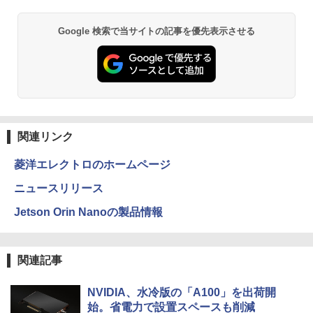
uetooth Wi-Fi 無線｜中古 パソコン 中古
ディスプレイ MAXZEN MGM25IC04-F2
PC Word Excel
40
Google 検索で当サイトの記事を優先表示させる
￥29,800
￥12,980
関連リンク
菱洋エレクトロのホームページ
ニュースリリース
Jetson Orin Nanoの製品情報
関連記事
NVIDIA、水冷版の「A100」を出荷開
始。省電力で設置スペースも削減