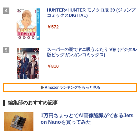
book G83 中古 PC パソコン ノートPC S
1TB/DVD/DP/VGA/Wifi/2画面出力/Offic
中古ディスプレイ PCモニター PCディス
＼話題の編み図が大集合！／【★作品
4
SD1TB メモリ16GB 軽量 薄型 ダイナブ
e/中古 デスクトップ デスクトップPC/Wi
プレイ 液晶ディスプレイ 液晶モニター r
【2026年アップグレード版】AOKIMI ワイヤ
On My Road (Stadium ver.)
HUNTER×HUNTER モノクロ版 39 (ジャンプ
集】アイアムオリーブ増刊号 NO.1 ハマ
ック
ndows11
ankC
レスイヤホン bluetooth イヤホン V12 小型
コミックスDIGITAL)
by Amazon 炭酸水 ラベルレス 500ml ×24本
ナカ
軽量 ブルートゥースHi-Fi 最大36時間再生 ぶ
強炭酸水 ペットボトル 500ミリリットル (Sm
￥250
るーとゅーす コードレス ENCノイズキャン
art Basic)
￥29,800
￥22,800
￥8,550
￥572
￥950
セリング 自動ペアリング Type-C充電 マイク
付き 防水 タッチ式音量調整 スポーツ/通勤/通
￥1,625
学/WEB会議(ホワイト)
ノートパソコン 新品 Office付き 初心者
□■※ 【USB端子多数搭載!】 HP デスク
モバイルモニター 15.6インチ InnoView
BUGS LIFE
スーパーの裏でヤニ吸うふたり 9巻 (デジタル
魔女と傭兵（9） 【電子書籍】[ 宮木真人
4
4
4
5
￥1,964
向け 初期設定済 Win11 Pro 日本語キー
トップPC ProDesk 600 G6 SFF Corei5-
モバイルディスプレイ 自立型 1920*1080
版ビッグガンガンコミックス)
]
コカ・コーラ やかんの麦茶 from 爽健美茶 ラ
ボード テレワーク応援 Celeron N3350
10500/メモリ8GB/SSD256GB/DVDマル
FHD ポータブルモニター IPS液晶パネル
ベルレス 650mlPET×24本
￥250
メモリー:8GB 高速SSD:512GB最大 lapt
チ/Win11 動作確認 【中古】送料無料
薄型 軽量 持ち運び 壁掛けに対応 Switc
￥810
￥792
op 14型液晶 Webカメラ USB 3.0 miniH
h/PS3/PS4/PS5/Xbox One/PC/スマホ/U
Xiaomi シャオミ REDMI Buds 8 Lite ワイヤ
￥2,009
DMI 無線機能 Bluetooth 超軽量大容量バ
SBType-C/標準HDMI対応【選べる種
レスイヤホン Bluetooth 5.4 ノイズキャンセ
￥30,000
ッテリー ノートPC在宅勤務14Q8H
類】タッチ/ケース付き/4Kタイプ
リング ANC 36時間再生
Amazonランキングをもっと見る
￥29,800
￥8,980
￥3,480
DELL OptiPlex 3060 Micro【Core i5-84
5
編集部のおすすめ記事
00T/8GB(DDR4)/500GB/Win11-64bit】
中古/送料無料 ※沖縄、離島を除く
レビュー投稿 5年保証｜MS Office 2024
【期間限定10%OFFクーポン 8/12 10時
1万円ちょっとでAI画像認識ができるJets
5
5
H&B 搭載｜中古ノートパソコン Windo
まで】 ゲーミングモニター 24.5インチ F
￥16,800
on Nanoを買ってみた
ws11 Office付｜テンキー DVD 搭載｜C
HD 240Hz 1ms Fast IPSパネル HDMI2.0
ore i5 第7世代 メモリ 8GB SSD 256GB
×1 DP1.4×1 Adaptive Sync対応 フリッ
｜店長厳選 Lenovo ThinkPad 15.6型 Bl
カーフリー ブルーライトカット モニター