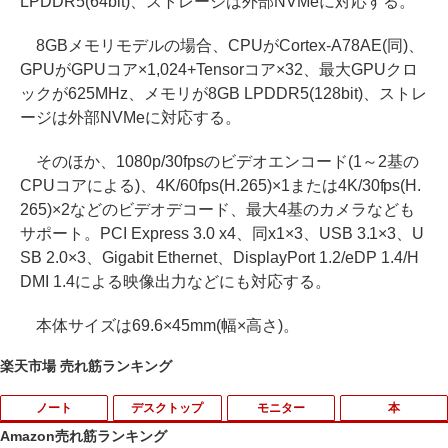
LPDDR5(64bit)、ストレージは外部NVMeに対応する。
8GBメモリモデルの場合、CPUがCortex-A78AE(同)、
GPUがGPUコア×1,024+Tensorコア×32、最大GPUクロ
ックが625MHz、メモリが8GB LPDDR5(128bit)、ストレ
ージは外部NVMeに対応する。
そのほか、1080p/30fpsのビデオエンコード(1～2基の
CPUコアによる)、4K/60fps(H.265)×1または4K/30fps(H.
265)×2などのビデオデコード、最大4基のカメラなども
サポート。PCI Express 3.0 x4、同x1×3、USB 3.1×3、U
SB 2.0×3、Gigabit Ethernet、DisplayPort 1.2/eDP 1.4/H
DMI 1.4による映像出力などにも対応する。
本体サイズは69.6×45mm(幅×高さ)。
楽天市場 売れ筋ランキング
ノート
デスクトップ
モニター
本
Amazon売れ筋ランキング