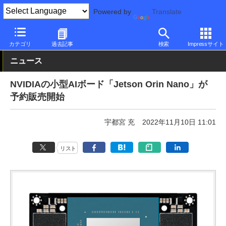
Powered by
Translate
PC Watch
半導体/周辺機器
GPU
NVIDIA
カテゴリ
過去記事
検索
Impressサイト
ニュース
NVIDIAの小型AIボード「Jetson Orin Nano」が
予約販売開始
宇都宮 充
2022年11月10日 11:01
リスト