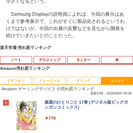
小さくなるという。
Samsung Displayの説明員によれば、今回の展示はあ
くまで参考展示で、これがすぐに製品化されるというわ
けではないが、今回の出展の反響などを見ながら開発を
続けていきたいとのことだった。
楽天市場 売れ筋ランキング
ノート
デスクトップ
モニター
本
Amazon売れ筋ランキング
イヤフォン
ミュージック
ドリンク
コミック
【期間限定★新品無線マウス付】中古ノ
ポイント10倍 中古パソコン デスクトッ
HP Z24n G2 フレームレス 24インチワイ
九条の大罪（17） 【電子書籍】[ 真鍋昌
1
1
1
1
Amazon ゲーミングデバイス の売れ筋ランキング
ートパソコン Windows11 Office2019搭
プパソコン Windows 11【Office付】
ドLED液晶モニタ IPSパネル 1920x1200
平 ]
載 15.6型 テンキー付き Celeron 第8世代
【Windows 11 Pro 64Bit搭載】DELL O
16:10 画面回転 高さ調整 入力端子:HDM
更新日時：2026/08/07 00:06
Core i3 Core i5 メモリ4GB/16GB SSD1
ptiplexシリーズ Core i5搭載/4G/新品SS
I、DVI、DP USBハブ(Type-C、Type-A)
￥759
Anker Soundcore P40i オフホワイト
BRUCE WAYNE feat. Flo Milli, ATL Jacob
【Amazon.co.jp限定】 い・ろ・は・す 2L P
薬屋のひとりごと 17巻 (デジタル版ビッグガ
28GB～1TB Webカメラ DVD 無線LAN
D 120GB/DVD-ROM/送料無料【オプショ
Mac対応PS· Switch対応 中古 送料無料
[Explicit]
ET ラベルレス ×8本
ンガンコミックス)
店長おまかせPC 初期設定済 送料無料
ン色々有】
3か月保証付き
￥7,990
【中古】
￥250
￥1,112
￥770
￥24,800
￥12,800
￥9,999
不老不死少女の苗床旅行記 5 【電子書
2
籍】[ ふじはん ]