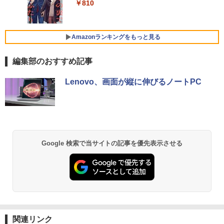
【マラソンセール期間中ポイント5倍】中
(8845HS)
8インチ 1920*1080 8000mAh 10000mA
4
￥810
古ノートパソコン 第11世代 Core i5 メモ
hバッテリー 自立スタンド ポータブルモ
Xiaomi シャオミ REDMI Buds 8 Lite ワイヤ
￥2,009
リ16GB M.2 SSD256GB 13.3インチ フ
ニター IPS液晶パネル 非光沢画面 薄型
レスイヤホン Bluetooth 5.4 ノイズキャンセ
￥124,800
ルHD ノングレア Webカメラ 無線LAN
軽量 Type-C ミニHDMI Windows/スマ
リング ANC 36時間再生
Wi-Fi Bluetooth Windows11 東芝 dyna
ホなど対応
Amazonランキングをもっと見る
book G83/HS 初期設定済 すぐ使える 90
￥2,980
日保証 送料無料
￥19,999
編集部のおすすめ記事
デスクトップPC Ryzen7 5700G メモリ1
5
￥29,980
6GB SSD1TB B550 グラボなし
Lenovo、画面が縦に伸びるノートPC
【ECサイト限定】JAPANNEXT 13.3イン
￥148,700
5
チ IPSパネル搭載 10点マルチタッチ対応
13.3インチ 良品 Lenovo ThinkPad X13
フルHD(1920×1080)解像度 モバイルモニ
5
Gen2 Type-20XJ フルHD / Windows11/
ター JN-MD-iE133F-T miniHDMI USB-C
高性能 AMD Ryzen 5-5650u/ 16GB/ 爆
sRGB:99% HDR 自立式キックスタンド
速NVMe式256GB-SSD/ カメラ/ 無線Wi-
搭載 フェルトケース同梱 【2年保証】 P
Fi6/ Office付き/ Win11【中古ノートパソ
Cモニター 液晶モニター ジャパンネクス
Google 検索で当サイトの記事を優先表示させる
コン 中古パソコン 中古PC】税込送料無
ト
料 あす楽対応 当日発送
￥23,070
￥34,990
関連リンク