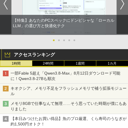
【特集】あなたのPCスペックにドンピシャな「ローカル
LLM」の選び方と快適化テク
●
●
●
●
●
アクセスランキング
1時間
24時間
1週間
1カ月
一部Fable 5超え「Qwen3.8-Max」8月12日ダウンロード可能
に！Qwen3.8-27Bも順次
キオクシア、メモリ不足をフラッシュメモリで補う拡張モジュー
ル
メモリ8GBで仕事なんて無理……そう思っていた時期が僕にもあ
りました
【本日みつけたお買い得品】魚のプロ厳選、くら寿司のうなぎが
約1,500円オトク！