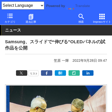
Powered by
Translate
PC Watch
半導体/周辺機器
モニター
Samsung
カテゴリ
過去記事
検索
Impressサイト
ニュース
Samsung、スライドで“伸びる”OLEDパネルの試
作品を公開
笠原 一輝
2022年9月28日 09:47
リスト