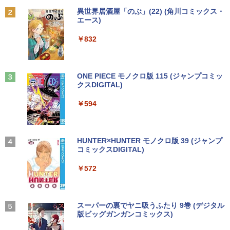
Anker Soundcore P31i ブラック
BRUCE WAYNE feat. Flo Milli, ATL Jacob
by Amazon 天然水 ラベルレス 500ml ×24本
異世界居酒屋「のぶ」(22) (角川コミックス・
【エントリーでポイント100％還元のチ
【楽天1位 累計販売100万台突破】モバイ
￥924
2
2
[Explicit]
富士山の天然水 バナジウム含有 水 ミネラル
エース)
往復送料込！パソコンレンタルハイスペ
ャンス】GMKtec ミニpc G3 Pro Intel C
ルモニター 15.6インチ フルHD 4K タッ
2
ウォーター ペットボトル 静岡県産 500ミリリ
￥5,990
ックモデルCore i7/16G/SSD/カメラ付き
ore i3 10110U 16GB DDR4 64GBまで増
チパネル バッテリー内蔵 選べる13モデ
ットル (Smart Basic)
￥250
￥832
（4週間延長）【Office2024セット】イ
設 512GB SSD M.2 2242 最大8TB Wind
ル 非光沢IPS パネル Type-C対応 HDMI
ンストール済※この商品はレンタルで
ows11 Pro mini pc 4.1GHz WIFI6 BT5.
モニター 持ち運び ディスプレイ サブデ
￥1,380
す。販売品ではありません。ご了承下さ
2 小型PC VESA対応 ミニパソコン 2画面
ィスプレイ デュアルモニター ミニPC対
異世界居酒屋「のぶ」(22) 【電子書籍】[
3
い。
高性能 みにpc nucbox 省エネ デスクト
応 EVICIV
蝉川 夏哉 ]
ップPC
Anker Soundcore Liberty 5 アプリコットピ
On My Road (Stadium ver.)
ONE PIECE モノクロ版 115 (ジャンプコミッ
ンク
クスDIGITAL)
by Amazon 炭酸水 ラベルレス 500ml ×24本
￥14,300
￥12,999
￥924
強炭酸水 ペットボトル 500ミリリットル (Sm
￥66,248
￥250
art Basic)
￥-
￥594
￥1,625
ノートパソコン14インチ 極軽量約965g
モニター 27インチ 100Hz FHD VAパネル
3
3
富士通 LIFEBOOK U748 高性能第7世代
[VETESA正規販売店]デスクトップパソ
スピーカー搭載 ブルーライト軽減 ノング
marnaのある暮らし （TJMOOK）
3
4
Core i5-7300U カメラ内蔵 メモリ最大16
コン PC 一体型 新品 Windows11 27型 C
レアタイプ 壁掛け対応 省スペース 角度
【2026年アップグレード版】AOKIMI ワイヤ
On My Road (Stadium ver.)
HUNTER×HUNTER モノクロ版 39 (ジャンプ
GB SSD1TB 薄い軽い FHD液晶 type-C
ore i7 第4世代 Office付き メモリ16GB
調整 高視野角 178° Adaptive-Sync対応
レスイヤホン bluetooth イヤホン V12 小型
コミックスDIGITAL)
￥2,799
by Amazon 天然水ラベルレス 2L×9本
WIFI Bluetooth 中古ノートパソコン Off
SSD512GB 初期設定済 ホワイト ブラッ
MAXZEN MJM27CH02-F100
軽量 ブルートゥースHi-Fi 最大36時間再生 ぶ
￥250
ice付き 5GWIFI Bluetooth最新Microso
ク
るーとゅーす コードレス ENCノイズキャン
￥572
￥1,117
ftOffice2024可 Windows11
セリング 自動ペアリング Type-C充電 マイク
￥13,980
付き 防水 タッチ式音量調整 スポーツ/通勤/通
￥69,800
学/WEB会議(ホワイト)
￥16,500
美東澪/前人未踏 写真集
BUGS LIFE
スーパーの裏でヤニ吸うふたり 9巻 (デジタル
5
￥1,964
【楽天1位】 ワイヤレス モバイルモニタ
版ビッグガンガンコミックス)
コカ・コーラ やかんの麦茶 from 爽健美茶 ラ
4
GMKtec GMK-K8 PLUS-32/1T-W11Pro
ー 15.6インチ 18.5インチ 21.4インチ 23.
￥3,300
ベルレス 650mlPET×24本
4
￥250