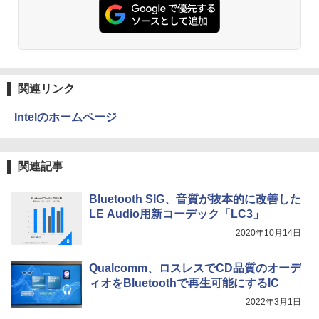
ウォーター ペットボトル 静岡県産 500ミリリ
￥5,990
ットル (Smart Basic)
￥250
￥832
￥1,380
転生した大聖女は、聖女であることをひ
3
た隠す SS集 （アース・スターノベル）
Anker Soundcore Liberty 5 ミッドナイトブ
On My Road (Stadium ver.)
ONE PIECE モノクロ版 115 (ジャンプコミッ
[ 十夜 ]
ラック
クスDIGITAL)
by Amazon 天然水ラベルレス 2L×9本
関連リンク
￥250
￥1,430
￥14,990
￥594
￥1,117
Intelのホームページ
タッチペンで音が聞ける！はじめてずか
4
【2026年アップグレード版】AOKIMI ワイヤ
On My Road (Stadium ver.)
HUNTER×HUNTER モノクロ版 39 (ジャンプ
ん1000 英語つき [ 小学館 ]
関連記事
レスイヤホン bluetooth イヤホン V12 小型
コミックスDIGITAL)
by Amazon 炭酸水 ラベルレス 500ml ×24本
軽量 ブルートゥースHi-Fi 最大36時間再生 ぶ
強炭酸水 ペットボトル 500ミリリットル (Sm
￥250
￥5,478
るーとゅーす コードレス ENCノイズキャン
art Basic)
￥572
Bluetooth SIG、音質が抜本的に改善した
セリング 自動ペアリング Type-C充電 マイク
LE Audio用新コーデック「LC3」
付き 防水 タッチ式音量調整 スポーツ/通勤/通
￥1,625
学/WEB会議(ホワイト)
2020年10月14日
決定版 強いチームをつくる！ リーダ
5
BUGS LIFE
スーパーの裏でヤニ吸うふたり 9巻 (デジタル
ーの心得 [ 伊庭 正康 ]
￥1,964
版ビッグガンガンコミックス)
コカ・コーラ やかんの麦茶 from 爽健美茶 ラ
Qualcomm、ロスレスでCD品質のオーデ
ベルレス 650mlPET×24本
￥250
￥1,760
ィオをBluetoothで再生可能にするIC
￥810
Xiaomi シャオミ REDMI Buds 8 Lite ワイヤ
￥2,009
2022年3月1日
レスイヤホン Bluetooth 5.4 ノイズキャンセ