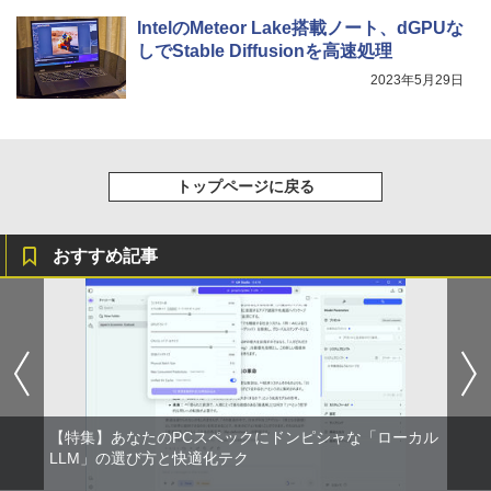
リング ANC 36時間再生
IntelのMeteor Lake搭載ノート、dGPUな
￥2,980
しでStable Diffusionを高速処理
2023年5月29日
トップページに戻る
おすすめ記事
【特集】あなたのPCスペックにドンピシャな「ローカル
LLM」の選び方と快適化テク