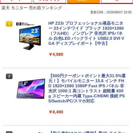
楽天 モニター 売れ筋ランキング
更新日時：2026/08/07 15:00
【タッチパネル機能付き】中古 ノートパ
【高速SSD】送料無料【富士通 ESPRIM
HP Z23i プロフェッショナル液晶モニタ
1
1
1
ソコン 2in1 Panasonic Let's note CF-X
O Q556/M 第6世代 Core i3-6100T 3.20
ー 23インチワイド ブラック 1920×1080
Z6 レッツノート 中古パソコン Windows
GHz/メモリ:16GB /SSD 256GB & Wind
（フルHD） ノングレア 非光沢 IPSパネ
10 Windows11 Office2019 中古ノートp
ows 10 デスクトップ 中古良い WPS Offi
ル 白色LED バックライト USB2.0 DVI V
c 第7世代Core i5 WiFi メモリ8GB M.2 s
ce付き コンパクト PC 極小型デスクトッ
GA ディスプレイポート【中古】
sd 256GB Bluetooth Webカメラ 中古モ
プPC &おまけ付き（中古USB式キーボー
バイルpc office付き
トとマウス） 3ケ月保証
￥4,980
￥39,800
￥17,800
【500円クーポン＋ポイント最大31.5%還
2
元！】モバイルモニター 15.6 インチ FH
中古パソコン 東芝TOSHIBA ノートパソ
超得2,000円OFF&P2倍｜Windows11正
D 1920×1080 1080P Fast IPS パネル 非
2
2
コン B55 15.6型 Win 11 Office 2019搭
式対応｜楽天1位｜最大180日保証｜CPU
光沢 1000:1 高コントラスト 超軽量 600
載 第11世代i5 メモリ 8GB SSD 256GB
第8世代｜HP 中古デスクトップパソコン
g スピーカー内蔵 Type-C/HDMI 接続 PS
無線WIFI USB 3.1 HDMI DVDドライブ
Windows11 office付き｜メモリ8GB SS
5/Switch/PC/スマホ対応
内蔵カメラ 初期設定済 中古PC 仕事 家庭
D256GB HDD500GB｜ デスクトップ Mi
安い 激安 在宅勤務
crosoft office 第8世代以降｜セット購入
￥8,490
可能｜デスクトップ 中古｜中古PC
￥42,800
￥34,800