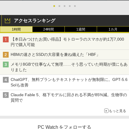
●
●
●
●
●
アクセスランキング
1時間
24時間
1週間
1カ月
【本日みつけたお買い得品】モトローラのスマホが約1万7,000
円で購入可能
HBMの速さとSSDの大容量を兼ね備えた「HBF」
メモリ8GBで仕事なんて無理……そう思っていた時期が僕にもあ
りました
ChatGPT、無料プランもテキストチャットが無制限に。GPT-5.6
Solも改善
Claude Fable 5、格下モデルに回される不満が85%減。生物学の
質問で
もっと見る
PC Watch をフォローする