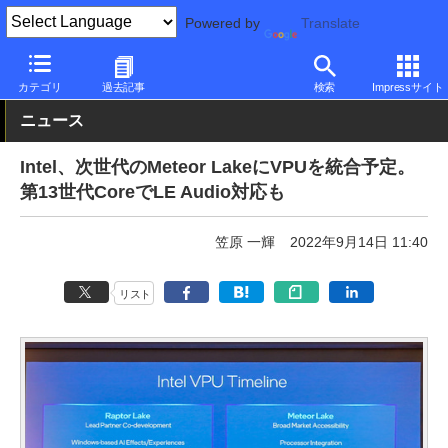
Powered by
Translate
PC Watch
半導体/周辺機器
CPU
Intel
カテゴリ
過去記事
検索
Impressサイト
ニュース
Intel、次世代のMeteor LakeにVPUを統合予定。
第13世代CoreでLE Audio対応も
笠原 一輝
2022年9月14日 11:40
リスト