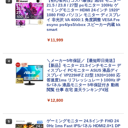
【初心者向けコスパ最強】黒/白 モニター
3
21.5 / 23.8 / 27型 pcモニター 100Hz ゲ
Win11搭載 ノートパソコン 超小型ノート
ーミングモニター HDMI 24インチ 1920*
3
PC Office付き【Windows11搭載】タッ
中古パソコン 一体型 NEC LAVIE Home
1080 FHD パソコン モニター ディスプレ
3
チパネル付き/ ウェブカメラ付き/ テレ
All-in-one PC-HA570RAW-2 Windows1
イ 非光沢 VA 4000:1 角度調整 VESA Fre
ワーク対応/7インチ液晶/インテルCelero
1 第10世代 Core i5 メモリ16GB 1TB SS
esync ps4/ps5/xbox スピーカー内蔵 kk
n メモリ:12GB/爆速SSD256GB 使用安
D256GB 23.8インチ Office付き DVD We
smart
心の国内サポートUMPC ノートパソコン
bカメラ 無線LAN Bluetooth 3ヶ月保証
新品/ノートパソコン Office付き 新品
wd2662 中古
￥11,999
￥43,900
￥59,800
＼メーカー5年保証／【最短即日発送】
4
【新品】モニター 21.5インチモニター デ
中古ノートパソコン Webカメラ内蔵 HP
★2026新登場！office2024＼2年保証／
ィスプレイ PCモニター ASUS 液晶ディ
4
4
ProBook 450 G7 15.6型大画面フルHD
ミニPC minipc デスクトップパソコン 小
スプレイ VP229HFZ 22型 1920×1080 応
テンキー 10世代Core i5-10310U メモリ
型 PC パソコン 最新 Windows11 Office
答速度1ms リフレッシュレート100Hz IP
8GB SSD256GB Type-C HDMI Window
付き 第13世代 インテル Core i3-4130~i7
Sパネル 液晶モニター 5年保証付き 動画
s11 Office 送料無料
-13650HX i5 メモリ DDR4 8GB 16GB
閲覧 仕事 在宅 楽天ランキング4冠
M.2NVMe SSD 256GB~1TB 初期設定済
軽量 高スペック
￥44,000
￥12,800
￥39,800
【 中古 】 NEC VersaPro タイプVX VKT
ゲーミングモニター 24.5インチ FHD 24
5
5
16/X 中古ノートパソコン 液晶15インチ
0Hz 1ms Fast IPSパネル HDMI2.0×1 DP