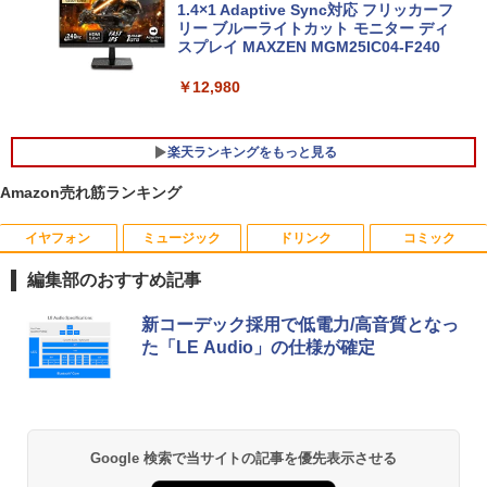
Windows11 Core i5 第10世代 16GB 新
【★最大100%ポイント】【Win11正式対
1.4×1 Adaptive Sync対応 フリッカーフ
5
品SSD512GB WPS Office付き パソコン
応】Dell OptiPlex 3080 SFF/第10世代 C
リー ブルーライトカット モニター ディ
necノートパソコン中古 中古パソコン D
ore i7/メモリ:8GB/16GB/32GB/SSD:25
スプレイ MAXZEN MGM25IC04-F240
VDドライブ WEBカメラ NECノートパソ
6GB/512GB/1TB/USB 3.2/DP/HDMI/Wi-f
コン office付き パソコン中古ノートwin
i/2画面出力/Windows11/Windows10/Of
￥12,980
dows11
fice/中古 デスクトップ デスクトップPC
￥46,800
￥65,800
楽天ランキングをもっと見る
Amazon売れ筋ランキング
イヤフォン
ミュージック
ドリンク
コミック
ふしぎの国のバード 14巻 （ハルタコミ
1
ックス） [ 佐々 大河 ]
編集部のおすすめ記事
￥1,034
Anker Soundcore P40i オフホワイト
BRUCE WAYNE feat. Flo Milli, ATL Jacob
【Amazon.co.jp限定】 い・ろ・は・す 2L P
薬屋のひとりごと 17巻 (デジタル版ビッグガ
新コーデック採用で低電力/高音質となっ
[Explicit]
ET ラベルレス ×8本
ンガンコミックス)
た「LE Audio」の仕様が確定
￥7,990
￥250
￥1,112
￥770
サンリオキャラクターズ ステンドグラ
2
スシールパズル 誰でもすぐにかんたん＆
かわいい [ 株式会社サンリオ ]
Anker Soundcore P31i ブラック
BRUCE WAYNE feat. Flo Milli, ATL Jacob
by Amazon 天然水 ラベルレス 500ml ×24本
異世界居酒屋「のぶ」(22) (角川コミックス・
Google 検索で当サイトの記事を優先表示させる
[Explicit]
富士山の天然水 バナジウム含有 水 ミネラル
エース)
￥1,760