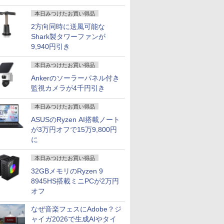
本日みつけたお買い得品
2方向同時に送風可能な
Shark製タワーファンが
9,940円引き
本日みつけたお買い得品
Ankerのソーラーパネル付き
監視カメラが4千円引き
本日みつけたお買い得品
ASUSのRyzen AI搭載ノート
が3万円オフで15万9,800円
に
本日みつけたお買い得品
32GBメモリのRyzen 9
8945HS搭載ミニPCが2万円
オフ
なぜ音楽フェスにAdobe？ジ
ャイガ2026で生成AIやタイ