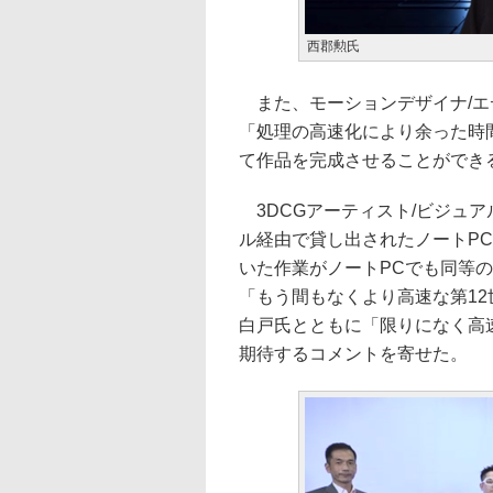
西郡勲氏
また、モーションデザイナ/エ
「処理の高速化により余った時
て作品を完成させることができ
3DCGアーティスト/ビジュ
ル経由で貸し出されたノートP
いた作業がノートPCでも同等
「もう間もなくより高速な第12
白戸氏とともに「限りになく高
期待するコメントを寄せた。