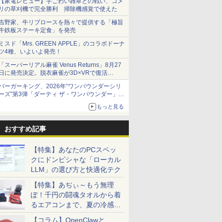
【家電レビュー】手ごわい雑草との戦い、コメ
リの草刈機で完全勝利 掃除機感覚で使えた
吉野家、牛リブロースを熱々で提供する「極旨
牛鉄板ステーキ定食」を発売
ミスド「Mrs. GREEN APPLE」のコラボドーナ
ツ4種、いよいよ発売！
「スーパーリアル麻雀 Venus Returns」8月27
日に発売決定。脱衣麻雀が3D×VRで復活
発売から2週間は20%オフになるセールが実施
バーガーキング、2026年“ワンパウンダーシリ
ーズ”第3弾「ダーティ ザ・ワンパウンダー」を
8月7日発売
もっと見る
「特製ガーリックマヨソース」を使用した超大
型チーズバーガー
おすすめ記事
【特集】あなたのPCスペッ
クにドンピシャな「ローカル
LLM」の選び方と快適化テク
【特集】あぢぃ～もう無理
7
7
8
8
7
9
9
10
10
ぽ！千円の闘魂タオルから着
るエアコンまで、夏の冷感グ
ッズ一挙紹介
【コラム】OpenClawと