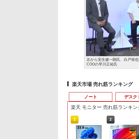
左から安生健一朗氏、白戸裕也氏
COOの早川正祐氏
楽天市場 売れ筋ランキング
ノート
デスク
楽天 モニター 売れ筋ランキン
10
10
1
1
1
2
2
2