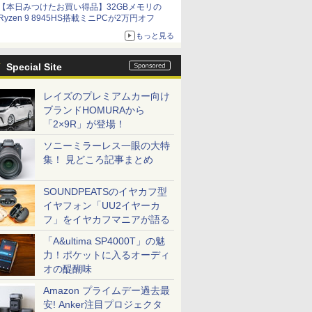
【本日みつけたお買い得品】32GBメモリの
Ryzen 9 8945HS搭載ミニPCが2万円オフ
もっと見る
Special Site
レイズのプレミアムカー向け
ブランドHOMURAから
「2×9R」が登場！
ソニーミラーレス一眼の大特
集！ 見どころ記事まとめ
SOUNDPEATSのイヤカフ型
イヤフォン「UU2イヤーカ
フ」をイヤカフマニアが語る
「A&ultima SP4000T」の魅
力！ポケットに入るオーディ
オの醍醐味
Amazon プライムデー過去最
安! Anker注目プロジェクタ