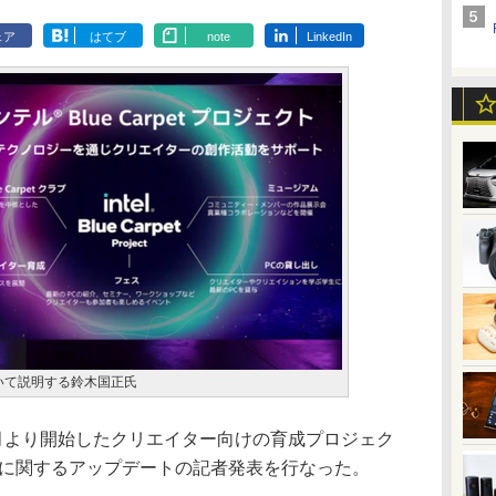
ェア
はてブ
note
LinkedIn
について説明する鈴木国正氏
3月より開始したクリエイター向けの育成プロジェク
ェクト」に関するアップデートの記者発表を行なった。