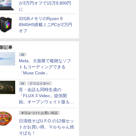
が3万円オフで15万9,800円
に
32GBメモリのRyzen 9
8945HS搭載ミニPCが2万円
オフ
新記事
AI
Meta、大規模で複雑なソフ
トもコーディングできる
「Muse Code」
AI
クリエイター
音・会話も同時生成の
「FLUX 3 Video」提供開
始。オープンウェイト版も計
画
本日みつけたお買い得品
日清焼そばU.F.O.の12個セッ
トがお買い得。マルちゃん焼
そばも！