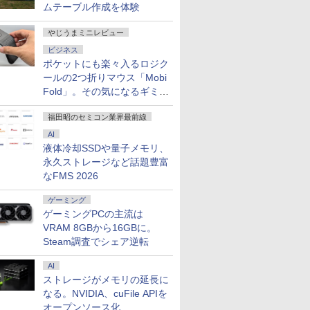
ムテーブル作成を体験
やじうまミニレビュー
ビジネス
ポケットにも楽々入るロジク
ールの2つ折りマウス「Mobi
Fold」。その気になるギミッ
クとは？
福田昭のセミコン業界最前線
AI
液体冷却SSDや量子メモリ、
永久ストレージなど話題豊富
なFMS 2026
ゲーミング
ゲーミングPCの主流は
VRAM 8GBから16GBに。
Steam調査でシェア逆転
AI
ストレージがメモリの延長に
なる。NVIDIA、cuFile APIを
オープンソース化