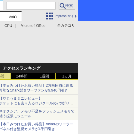
Impress サイト
全カテゴリ
CPU
Microsoft Office
アクセスランキング
時間
24時間
1週間
1カ月
【本日みつけたお買い得品】2方向同時に送風
可能なShark製タワーファンが9,940円引き
【やじうまミニレビュー】
ポケットにも楽々入るロジクールの2つ折りマ
ウス「Mobi Fold」。その気になるギミックと
キオクシア、メモリ不足をフラッシュメモリで
は？
補う拡張モジュール
【本日みつけたお買い得品】Ankerのソーラー
パネル付き監視カメラが4千円引き