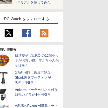
ー3モデルを使ってみた
PC Watch をフォローする
買い得情報
日清焼そばU.F.O.の12個セッ
トがお買い得。マルちゃん焼
そばも！
2方向同時に送風可能な
Shark製タワーファンが
9,940円引き
Ankerのソーラーパネル付き
監視カメラが4千円引き
ASUSのRyzen AI搭載ノート