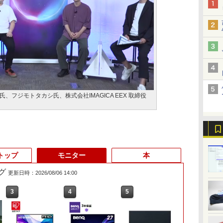
、フジモトタカシ氏、株式会社IMAGICA EEX 取締役
トップ
モニター
本
グ
更新日時：2026/08/06 14:00
3
3
3
4
4
4
5
5
5
6
6
6