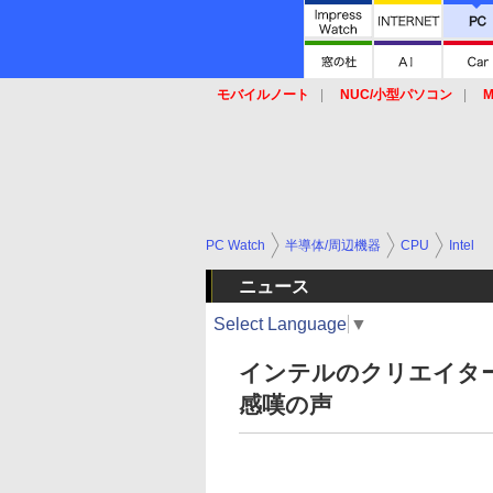
モバイルノート
NUC/小型パソコン
M
SSD
キーボード
マウス
PC Watch
半導体/周辺機器
CPU
Intel
ニュース
Select Language
▼
インテルのクリエイター向け
感嘆の声