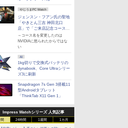
やじうまPC Watch
ジェンスン・フアン氏の聖地
「やきとん三吉 神田北口
店」で「ご来店記念コース」
を娘と堪能
～コース名を変更したのは
NVIDIAに怒られたからではな
い
AI
1kg切りで交換式バッテリの
dynabook、Core Ultraシリー
ズ3に刷新
Snapdragon 7s Gen 3搭載11
型Androidタブレット
「ThinkTab X11 Gen 1」
Impress Watchシリーズ 人気記事
時間
24時間
1週間
1カ月