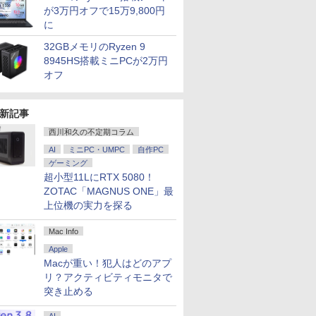
が3万円オフで15万9,800円
に
32GBメモリのRyzen 9
8945HS搭載ミニPCが2万円
オフ
新記事
西川和久の不定期コラム
AI
ミニPC・UMPC
自作PC
ゲーミング
超小型11LにRTX 5080！
ZOTAC「MAGNUS ONE」最
上位機の実力を探る
Mac Info
Apple
Macが重い！犯人はどのアプ
リ？アクティビティモニタで
突き止める