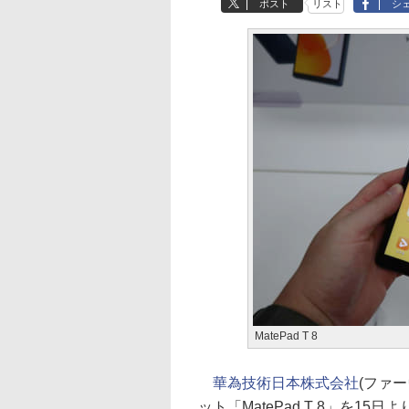
ポスト
リスト
シ
MatePad T 8
華為技術日本株式会社
(ファ
ット「MatePad T 8」を15日