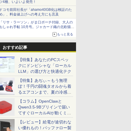
ツ4種、いよいよ発売！
ドコモ前田社長が「ahamo40GB化は検証のた
め」、料金値上げへの考え方にも言及
「リサ・ラーソン」がま口ポーチ付録、大人の
おしゃれ手帖 10月号。ジャカード織の北欧猫デ
5%還元！】
生したらス
乙女ゲー世界はモブに
ゲーミングモニター モニタ
異世界居酒屋「のぶ」
DELL デル デル プロ 23.8 モ
よくわからないけれど
16インチ モバイ
ギルティサ
ザイン
モニター24インチ
 異聞 ～
厳しい世界です【共和
ー 24.5インチ 24インチ
(22) 【電子書籍】[ 蝉
ニター -
異世界に転生していた
レイ モニター 
（21） 【
もっと見る
ピーカーディスプ
トリニテ
国編】 02 【電子書
180Hz 180hz FHD フリッカ
川 夏哉 ]
E2425HSM(E2425HSM)
ようです（32） 【電子
2.5K 2560×1600 
山本やみー 
D 1080P VGA
セット （シ
籍】[ 三嶋 与夢 ]
ーレス 24.5型 FullHD ブルー
書籍】[ 内々けやき ]
WQXGA 非光沢
￥924
￥11,980
￥924
￥14,478
￥792
￥20,940
￥792
おすすめ記事
軽減 フリッカ
 戸野 タ
ライトカット ノングレア
100%sRGB広色
SA対応 フレー
HDMI Adaptive-Sync ブラッ
FreeSync 自
.4／DP／VGA
ク MAXZEN MGM25IC03 マ
ド VESA対応 
【特集】あなたのPCスペッ
00:1 チルト
クスゼン
超薄型 軽量725
クにドンピシャな「ローカル
ス用 【送料無
内蔵 Type-C単
LLM」の選び方と快適化テク
ー (ケーブル
ルー充電 収納ケ
モニター
【特集】あぢぃ～もう無理
ぽ！千円の闘魂タオルから着
るエアコンまで、夏の冷感グ
ッズ一挙紹介
【コラム】OpenClawと
Qwen3.5-9Bプリインで届い
てすぐローカルAIが動くミニ
PC「SER9 Pro」
【レビュー】給電が途切れな
い優れもの！バッファロー製