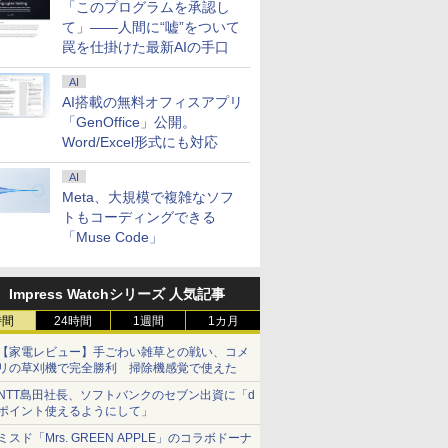
「このプログラムを承認し
て」――人間に“嘘”をついて
罠を仕掛けた最新AIの手口
AI
AI搭載の無料オフィスアプリ
7
「GenOffice」公開。
Word/Excel形式にも対応
AI
Meta、大規模で複雑なソフ
トもコーディングできる
「Muse Code」
.6インチ HP ProBook 450 G9 /
マイクロソフト 【8/19(水)まで】特別モデル Su
 10コア 卓越性能 第12世代Core i5-1235u/ メ
Laptop 13 インチ・ウイルスバスター EP2-31
8GB]選択可 爆速NVMe式SSD[ 256GB
スバスター スタンダード【3年版】 プラチナ
/ カメラ/ 無線Wi-Fi6/ Office付き/
Impress Watchシリーズ 人気記事
￥153,780
古ノートパソコン 中古パソコン 中古PC】税込
時間
24時間
1週間
1カ月
日発送
【家電レビュー】手ごわい雑草との戦い、コメ
リの草刈機で完全勝利 掃除機感覚で使えた
NTT島田社長、ソフトバンクのセブン出資に「d
7
2
8
3
9
4
10
ポイント使えるようにして」
ミスド「Mrs. GREEN APPLE」のコラボドーナ