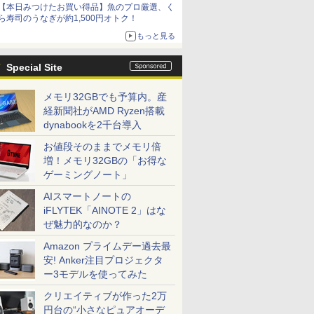
【本日みつけたお買い得品】魚のプロ厳選、く
ら寿司のうなぎが約1,500円オトク！
もっと見る
Special Site
メモリ32GBでも予算内。産
経新聞社がAMD Ryzen搭載
dynabookを2千台導入
お値段そのままでメモリ倍
増！メモリ32GBの「お得な
ゲーミングノート」
AIスマートノートの
iFLYTEK「AINOTE 2」はな
ぜ魅力的なのか？
Amazon プライムデー過去最
安! Anker注目プロジェクタ
ー3モデルを使ってみた
クリエイティブが作った2万
円台の“小さなピュアオーデ