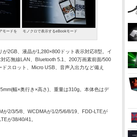
アモードを
モノクロで表示するeBookモード
GB、液晶が1,280×800ドット表示対応8型。イ
対応無線LAN、Bluetooth 5.1、200万画素前面/500
ードスロット、Micro USB、音声入出力など備え
8.55mm(幅×奥行き×高さ)、重量は310g。本体色はデ
/5/8、WCDMAが1/2/5/6/8/19、FDD-LTEが
D-LTEが38/40/41。