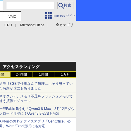
Impress サイト
全カテゴリ
CPU
Microsoft Office
アクセスランキング
時間
24時間
1週間
1カ月
メモリ8GBで仕事なんて無理……そう思ってい
た時期が僕にもありました
キオクシア、メモリ不足をフラッシュメモリで
補う拡張モジュール
一部Fable 5超え「Qwen3.8-Max」8月12日ダウ
ンロード可能に！Qwen3.8-27Bも順次
AI搭載の無料オフィスアプリ「GenOffice」公
開。Word/Excel形式にも対応