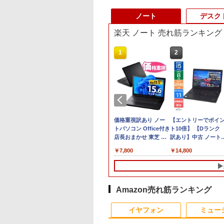
ノート
デスク
楽天 ノート 売れ筋ランキング
1
2
8/19(水)まで】特別モデル Surface
価格重視訳あり ノー
【エントリーでポイ
インチ・ウイルスバスター EP2-31880+ウイル
トパソコン Office付き
ト10倍】 【Dランク
ンダード【3年版】 プラチナ
店長おまかせ 東芝 富
訳あり】中古 ノート
士通 NEC DELL HP等
ソコン Lenovo
￥7,800
￥14,800
Celeron 初めてパソコ
ThinkPad X390 第8
ンを使う方や初心者向
代 Core i5 8265U メ
け メモリ4GB
リ8GB SSD 256GB
HDD320GBまたは
PCIe Win11 Pro 13.3
SSD128GB
インチ フルHD WWA
Amazon売れ筋ランキング
Windows11/10 OS選
LTE Webカメラ 指紋
4
10
1
1
1
2
2
2
択可 WiFi オフィス付
認証 顔認証 レノボ
イヤフォン
ミュー
き ノートPC 1ヶ月保
証 中古パソコン 中古