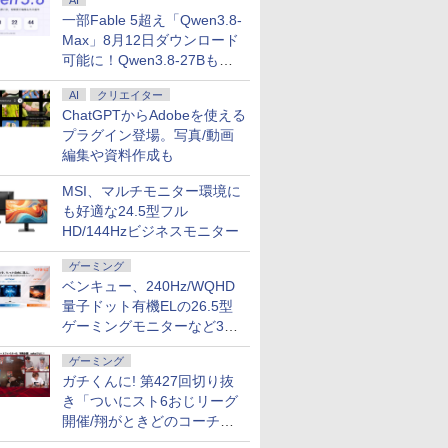
AI
一部Fable 5超え「Qwen3.8-
Max」8月12日ダウンロード
可能に！Qwen3.8-27Bも順
次
AI
クリエイター
ChatGPTからAdobeを使える
プラグイン登場。写真/動画
編集や資料作成も
MSI、マルチモニター環境に
も好適な24.5型フル
HD/144Hzビジネスモニター
ゲーミング
ベンキュー、240Hz/WQHD
量子ドット有機ELの26.5型
ゲーミングモニターなど3機
種
ゲーミング
ガチくんに! 第427回切り抜
き「ついにスト6おじリーグ
開催/翔がときどのコーチ就
任など」