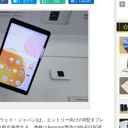
ェア
はてブ
note
LinkedIn
ーウェイ・ジャパン)は、エントリー向けの8型タブレ
より順次発売する。価格はAmazon専売のWi-Fi/16GB