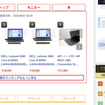
トップ
モニター
本
更新日時：2026/08/07 06:00
3
4
5
6
ン
DELL Latitude 5590
DELL Latitude 3500
HP / ノートPC / HP
良品 フルHD 15
Core i5 8250U
Core i5 8265U
ENVY x360
Windows11/
パ
1.6GHz/8GB/256GB(SSD)/15.6W/FWXGA(1366x768)/Win11
1.6GHz/8GB/256GB(SSD)/15.6W/FWXGA(1366x768)/Win11
Convertible 15-
モリー[16GB 
画面シミあり【中古】
画面キズあり【中古】
cp0xxx / AMD Ryzen
512GB ]選択可
￥16,500
￥16,500
￥17,963
￥50,990
世
【20260709】
【20260611】
5 / グラフィックボー
Win11【中
1
モ
ド Advanced Micro
送料無料 即
楽天ランキングをもっと見る
Devices, Inc.
[AMD/ATI] Raven
N
Ridge [Radeon Vega
Series / Radeon Vega
3
3
3
4
4
4
5
5
1
6
Mobile Series] 1GB /
ジック
ドリンク
コミック
メモリ 8GB【中古
品】