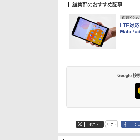
編集部のおすすめ記事
ノートパソコン【中
古】
西川和久の
LTE対
プロ 23.8 モ
わからないけれど
16インチ モバイル ディスプ
ギルティサークル
ポイント10倍 中古パソ
【P最大31.5%還元！】
Aランクパーティを離
【エントリーでポイ
異世界ウォーキング
ゲーミングモニ
MatePa
界に転生していた
レイ モニター 収納ケース付
（21） 【電子書籍】[
コン デスクトップパソ
Minifire モニター24インチ
脱した俺は、元教え子
ト100％還元のチャ
（14） 【電子書籍】
ー 24.5インチ
25HSM)
です（32） 【電子
2.5K 2560×1600 16:10
山本やみー ]
コン Windows
IPS 内蔵スピーカーディスプ
たちと迷宮深部を目指
ス】GMKtec ミニpc
あるくひと ]
180Hz 180hz
】[ 内々けやき ]
WQXGA 非光沢IPSパネル
11【Office付】
レイ100Hz FHD 1080P VGA
す。（13） 【電子書
G3 Pro Intel Core i3
ーレス 24.5型 
2
￥20,940
￥792
￥24,800
￥10,980
￥792
￥66,248
￥792
￥11,980
100%sRGB広色域 HDR
【Windows 11 Pro
ブルーライト軽減 フリッカ
籍】[ ユーリ ]
10110U 16GB DDR4
ライトカット 
Anker Soundcore
BRUCE WAYNE feat.
【Amazon.co.jp限
薬屋のひとりごと 17
Anker Soundcore
BRUCE WAYNE feat
by Amazon 天然水
異世界居酒屋「の
FreeSync 自立無段階スタン
64Bit搭載】DELL
ーフリー VESA対応 フレー
64GBまで増設 512G
HDMI Adapti
P40i オフホワイト
Flo Milli, ATL Jacob
定】 い・ろ・は・す
巻 (デジタル版ビッグ
P31i ブラック
Flo Milli, ATL Jacob
ラベルレス 500ml
ぶ」(22) (角川コミッ
ド VESA対応 給電 映像伝送
Optiplexシリーズ
ムレス HDMI1.4／DP／VGA
SSD M.2 2242 最大8
ク MAXZEN MG
[Explicit]
2L PET ラベルレス
ガンガンコミックス)
[Explicit]
×24本 富士山の天然
クス・エース)
超薄型 軽量725g スピーカー
Core i5搭載/4G/新品
コントラスト1000:1 チルト
Windows11 Pro min
クスゼン
￥7,990
￥5,990
×8本
水 バナジウム含有 
内蔵 Type-C単一接続 パスス
SSD 120GB/DVD-
調節可 ビジネス用 【送料無
pc 4.1GHz WIFI6
￥250
￥1,112
￥770
￥250
￥1,380
￥832
Google
ミネラルウォーター
ルー充電 収納ケース付 サブ
ROM/送料無料【オプ
料】pcモニター (ケーブル
BT5.2 小型PC VES
ペットボトル 静岡県
モニター
ション色々有】
付）
応 ミニパソコン 2画
産 500ミリリットル
高性能 みにpc nucb
(Smart Basic)
省エネ デスクトップ
PC
ポスト
リスト
シ