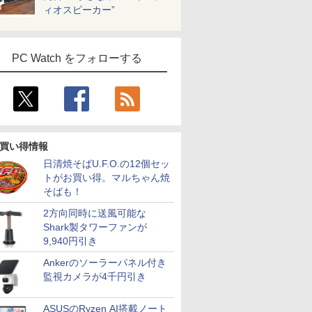
ィオスピーカー”
PC Watch をフォローする
買い得情報
日清焼そばU.F.O.の12個セッ
トがお買い得。マルちゃん焼
そばも！
2方向同時に送風可能な
Shark製タワーファンが
9,940円引き
Ankerのソーラーパネル付き
監視カメラが4千円引き
ASUSのRyzen AI搭載ノート