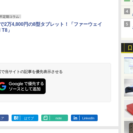
不定期コラム
応で2万4,800円の8型タブレット！「ファーウェイ
ン
ター モニタ
[VETESA正規販売店]
【漫画全巻セット】
DELL デル デル プロ 23.8 モ
GMKtec GMK-K8
【中古】DRAGON
16インチ モバイル ディスプ
デスクトップPC
[9月上旬より発送予定]
【P最大31.
【全巻】 転
d T8」
ン
[
 24インチ
デスクトップパソコン
【中古】遊戯王［文庫
ニター -
PLUS-32/1T-
BALL（ドラゴンボー
レイ モニター 収納ケース付
Ryzen7 5700G メモリ
[新品]ちいかわ なんか
Minifire 
ライムだった件
 FHD フリッカ
PC 一体型 新品
版］ ＜1〜22巻完結＞
E2425HSM(E2425HSM)
W11Pro(8845HS)
ル） （完全版） 全34
2.5K 2560×1600 16:10
16GB SSD1TB B550
小さくてかわいいやつ
IPS 内蔵ス
魔国暮らしの
FullHD ブルー
Windows11 27型 Core
高橋和希
巻完結（ジャンプコミ
WQXGA 非光沢IPSパネル
グラボなし
(1-8巻 最新刊) 全巻セ
レイ100Hz FH
ィ～ 1-14巻
￥69,800
￥9,030
￥14,478
￥124,800
￥9,653
￥20,940
￥148,700
￥9,900
￥10,980
￥10,912
ノングレア
i7 第4世代 Office付き
ックスデラックス）
100%sRGB広色域 HDR
ット [入荷予約]
ブルーライト
リウスKC） [
.
Anker Soundcore
On My Road
by Amazon 炭酸水
ONE PIECE モノクロ
【2026年アップグレ
On My Road
by Amazon 天然水
HUNTER×HUNTER
Xiaomi シャオミ
BUGS LIFE
コカ・コーラ やかんの
スーパーの裏でヤニ吸
B
ve-Sync ブラッ
メモリ16GB
（コミック） 全巻セッ
FreeSync 自立無段階スタン
ーフリー VE
エ ]
Liberty 5 ミッドナイ
(Stadium ver.)
ラベルレス 500ml
版 115 (ジャンプコミ
ード版】AOKIMI ワ
(Stadium ver.)
ラベルレス 2L×9本
モノクロ版 39 (ジャ
REDMI Buds 8 Lite ワ
麦茶 from 爽健美茶 ラ
うふたり 9巻 (デジタル
TB
M25IC03 マ
SSD512GB 初期設定済
ト
ド VESA対応 給電 映像伝送
ムレス HDMI1
￥250
トブラック
×24本 強炭酸水 ペッ
ックスDIGITAL)
イヤレスイヤホン
ンプコミックス
イヤレスイヤホン
ベルレス
版ビッグガンガンコミ
i
ホワイト ブラック
超薄型 軽量725g スピーカー
コントラスト10
￥250
￥250
￥1,117
水
トボトル 500ミリリ
bluetooth イヤホン
DIGITAL)
Bluetooth 5.4 ノイズ
650mlPET×24本
ックス)
内蔵 Type-C単一接続 パスス
調節可 ビジネ
￥14,990
￥1,625
￥594
￥1,964
￥572
￥2,980
￥2,009
￥810
 検索で当サイトの記事を優先表示させる
ットル (Smart
V12 小型軽量 ブルー
キャンセリング ANC
A対
ルー充電 収納ケース付 サブ
料】pcモニタ
Basic)
トゥースHi-Fi 最大
36時間再生
面
モニター
付）
36時間再生 ぶるーと
ox
ゅーす コードレス
ENCノイズキャンセ
リング 自動ペアリン
グ Type-C充電 マイ
ク付き 防水 タッチ式
音量調整 スポーツ/通
勤/通学/WEB会議(ホ
ェア
はてブ
note
LinkedIn
ワイト)