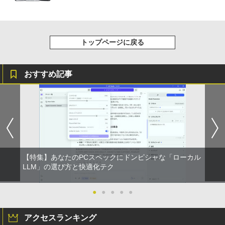
トップページに戻る
おすすめ記事
【特集】あなたのPCスペックにドンピシャな「ローカル
LLM」の選び方と快適化テク
●
●
●
●
●
アクセスランキング