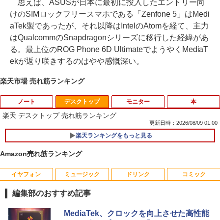
思えば、ASUSが日本に最初に投入したエントリー向
けのSIMロックフリースマホである「Zenfone 5」はMedi
aTek製であったが、それ以降はIntelのAtomを経て、主力
はQualcommのSnapdragonシリーズに移行した経緯があ
る。最上位のROG Phone 6D UltimateでようやくMediaT
ekが返り咲きするのはやや感慨深い。
楽天市場 売れ筋ランキング
ノート
デスクトップ
モニター
本
楽天 デスクトップ 売れ筋ランキング
更新日時：2026/08/09 01:00
楽天ランキングをもっと見る
【期間限定破格金額！】新生活 新古品 W
1
in11搭載 パソコンノートパソコンoffice
Amazon売れ筋ランキング
付き 初心者向けノートPC 初期設定済 1
5.6型 インテル高速CPU ランダムで発送
メモリ4GB～ 高速SSD1TB 最大 フルHD
イヤフォン
ミュージック
ドリンク
コミック
【お買い物マラソ開催中！P最大31.5%還
魔王城の料理番 〜コワモテ魔族ばかりだ
1
1
Webカメラ zoom 軽量薄型 無線 型番更
元】五年保証 白 モバイルモニター 15.6
けど、ホワイトな職場です〜 6巻 【電
新で在庫処分
編集部のおすすめ記事
インチ FHD 1920×1080 1080P Fast IPS
子書籍】[ ワイエム系 ]
パネル PU保護カバー付き 非光沢 1200:1
￥12,980
Anker Soundcore P42i (Bluetooth 6.1)【完
BRUCE WAYNE feat. Flo Milli, ATL Jacob
by Amazon 天然水 ラベルレス 500ml ×24本
薬屋のひとりごと 17巻 (デジタル版ビッグガ
高コントラスト 超軽量 640g スピーカー
MediaTek、クロックを向上させた高性能
￥792
全ワイヤレスイヤホン/ウルトラノイズキャン
[Explicit]
富士山の天然水 バナジウム含有 水 ミネラル
ンガンコミックス)