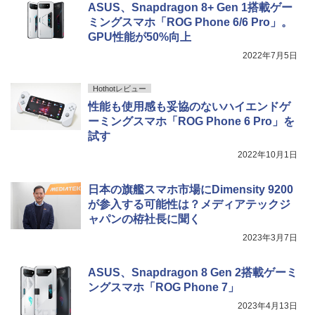
Type-C 指紋認証 HDMI Office Windows
ASUS、Snapdragon 8+ Gen 1搭載ゲー
るーとゅーす コードレス ENCノイズキャン
11 送料無料 中古ノートパソコン
セリング 自動ペアリング Type-C充電 マイク
ミングスマホ「ROG Phone 6/6 Pro」。
On My Road (Stadium ver.)
スーパーの裏でヤニ吸うふたり 9巻 (デジタル
【最大3％OFF】 【中古】 送料無料 ワイ
5
付き 防水 タッチ式音量調整 スポーツ/通勤/通
版ビッグガンガンコミックス)
GPU性能が50%向上
ド版 俺たちのフィールド 全18巻 村枝賢
【Amazon.co.jp限定】 伊藤園 磨かれて、澄
￥39,600
学/WEB会議(ホワイト)
【期間限定5%OFFクーポン 8/12 10時ま
一 中古コミック 漫画 全巻セット マンガ
みきった日本の水 2L 8本 ラベルレス [ ケース
4
￥250
2022年7月5日
で】 ゲーミングモニター モニター 24.5
【中古】
] [ 水 ] [ ペットボトル ] [ 箱買い ] [ ストック
￥810
￥1,964
インチ 24インチ 180Hz 180hz FHD フリ
] [ 水分補給 ]
ッカーレス 24.5型 FullHD ブルーライト
￥8,700
Hothotレビュー
【ランキング1位！】新品 ノートパソコ
カット ノングレア HDMI Adaptive-Sync
5
￥998
ン VETESA Intel Celeron 6500Y メモリ
性能も使用感も妥協のないハイエンドゲ
ブラック MAXZEN MGM25IC03 マクス
Xiaomi シャオミ REDMI Buds 8 Lite ワイヤ
ー:8GB SSD:1TB最大 15.6インチ 15.6型
ゼン
ーミングスマホ「ROG Phone 6 Pro」を
レスイヤホン Bluetooth 5.4 ノイズキャンセ
フルHD液晶 テンキー付き 日本語キーボ
リング ANC 36時間再生
試す
ードwindows11搭載 office2024付き 初
￥11,980
期設定済 IPS広視野角 無線機能 超軽量 P
2022年10月1日
￥3,480
C パソコン テレワーク応援
日本の旗艦スマホ市場にDimensity 9200
￥45,980
【16%OFF！8/11 1:59まで】AOPEN ゲ
5
が参入する可能性は？メディアテックジ
ーミングモニター 23.8インチ IPS フル
ャパンの栫社長に聞く
HD 非光沢 200Hz (144Hz 165Hz 対応) 0.
5ms sRGB 99% AMD FreeSync Premiu
2023年3月7日
m HDR10 HDMI 2.0 DisplayPort 1.2 ス
ピーカー・ヘッドフォン端子搭載 ゼロフ
レーム スピーカー搭載 VESA 24KG3YX1
ASUS、Snapdragon 8 Gen 2搭載ゲーミ
bmipx
ングスマホ「ROG Phone 7」
￥14,980
2023年4月13日