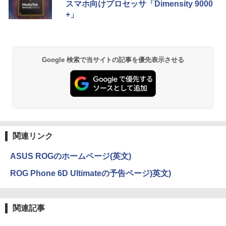
内蔵 Type-C/HDMI 接続 PS5/Switch/PC/
スマホ向けプロセッサ「Dimensity 9000
セリング 3.5 / マルチポイント接続 / 最大40時
ウォーター ペットボトル 静岡県産 500ミリリ
スマホ対応 MFP156T1F
+」
間再生 / コンパクト形状/持ち運びに便利 / IP5
ットル (Smart Basic)
￥250
￥770
5 防塵防水位規格/PSE技術基準適合】パープ
NEC VKL24X-4 15.6インチ Core i3 メモ
2
￥8,999
【送料無料】現代法律実務の諸問題 令和
2
ル
￥1,380
リ8GB SSD 256GB Office付き Webカメ
7年度研修版／日本弁護士連合会
ラ テンキー Windows11 ノートパソコン
￥9,990
中古パソコン
BRUCE WAYNE feat. Flo Milli, ATL Jacob
異世界居酒屋「のぶ」(22) (角川コミックス・
￥8,030
Google 検索で当サイトの記事を優先表示させる
[Explicit]
エース)
【Amazon.co.jp限定】 い・ろ・は・す 2L P
Yoothi 互換品 液晶 13.3インチ Lenovo
2
￥14,800
ET ラベルレス ×8本
ThinkPad L13 Gen 3 21B3 21B4 21B9
Anker Soundcore P31i ピンク
￥250
￥832
21BA 対応 1920x1200 WUXGA IPS LED
￥1,112
LCD 液晶ディスプレイ 修理交換用液晶
￥5,990
パネル
【3千円以上送料無料】就業規則の法律実
3
【★最大100%ポイント】【フルHD×WE
3
務／石嵜信憲／平井彩
Bカメラ】東芝 G83/第8世代 Core i5/メ
見知らぬ糸
ONE PIECE モノクロ版 115 (ジャンプコミッ
￥9,800
モリ:8GB/16GB/SSD:256GB/512GB/1T
クスDIGITAL)
by Amazon 天然水ラベルレス 2L×9本
￥8,140
B/13.3型液晶/Wi-fi/Bluetooth/USB3.1/T
￥250
関連リンク
ype-C/HDMI/中古PC 中古ノートパソコ
Anker Soundcore Liberty 5 ディープブルー
￥594
￥1,117
ン Windows11 Win11正式対応
【楽天1位 10.5/11インチ 小型 軽量】モ
3
ASUS ROGのホームページ(英文)
￥14,990
バイルモニター 10.5インチ 11インチ フ
￥26,800
ルHD 1080P 100%sRGB 400cd/m? 光沢
ちいかわ なんか小さくてかわいいやつ
ROG Phone 6D Ultimateの予告ページ)英文)
4
IPS パネル 色鮮やか 265g 超軽量 Type-
On My Road (Stadium ver.)
HUNTER×HUNTER モノクロ版 39 (ジャンプ
（4）なんか小さくてためになる豆本付き
C対応 miniHDMI モニター 持ち運び サブ
コミックスDIGITAL)
by Amazon 炭酸水 ラベルレス 500ml ×24本
特装版 （プレミアムKC） [ ナガノ ]
ディスプレイ ミニPC対応 3年保証 EVICI
強炭酸水 ペットボトル 500ミリリットル (Sm
￥250
HP ProBook 450 G6 15.6型大画面フルH
V
4
art Basic)
【2026年アップグレード版】AOKIMI ワイヤ
￥572
関連記事
￥2,420
D テンキー 8世代Core i5-8265U NVMeS
レスイヤホン bluetooth イヤホン V12 小型
SD512GB メモリ16GB Webカメラ内蔵
軽量 ブルートゥースHi-Fi 最大36時間再生 ぶ
￥10,999
￥1,625