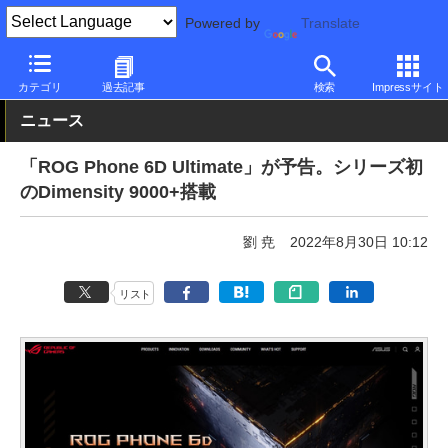
Powered by
Translate
PC Watch
パソコン/タブレット/スマートフォン
スマートフォン
カテゴリ
過去記事
検索
Impressサイト
ニュース
「ROG Phone 6D Ultimate」が予告。シリーズ初
のDimensity 9000+搭載
劉 尭
2022年8月30日 10:12
リスト