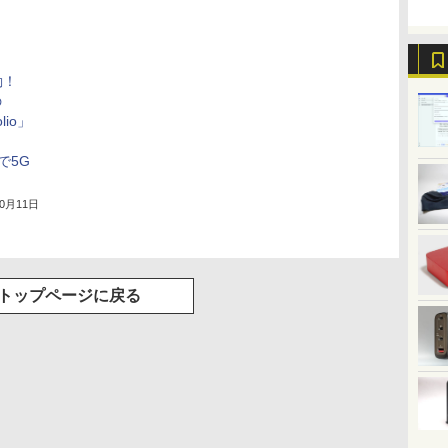
動！
の
olio」
載で5G
10月11日
トップページに戻る