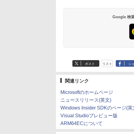
P40i オフホワイト
Flo Milli, ATL Jacob
定】 い・ろ・は・す
巻 (デジタル版ビッグ
P31i ホワイト
Flo Milli, ATL Jacob
ラベルレス 500ml
ぶ」(22) (角川コミッ
[Explicit]
2L PET ラベルレス
ガンガンコミックス)
[Explicit]
×24本 富士山の天然
クス・エース)
￥7,990
￥5,990
×8本
水 バナジウム含有 
￥250
￥1,112
￥770
￥250
￥1,380
￥832
Google
ミネラルウォーター
ペットボトル 静岡県
産 500ミリリットル
(Smart Basic)
ポスト
リスト
シ
関連リンク
Microsoftのホームページ
ニュースリリース(英文)
Windows Insider SDKのページ(英
Visual Studioプレビュー版
ARM64ECについて