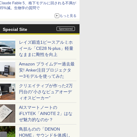
Claude Fable 5、格下モデルに回される不満が
85%減。生物学の質問で
もっと見る
Special Site
レイズ鍛造1ピースアルミホ
イール「CE28 N-plus」軽量
なままに剛性を向上
Amazon プライムデー過去最
安! Anker注目プロジェクタ
ー3モデルを使ってみた
クリエイティブが作った2万
円台の“小さなピュアオーデ
ィオスピーカー”
AIスマートノートの
iFLYTEK「AINOTE 2」はな
ぜ魅力的なのか？
鳥肌ものの「DENON
HOME」サウンドを体感し