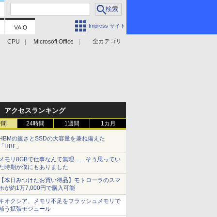
Impress サイト
全カテゴリ
CPU
Microsoft Office
アクセスランキング
時間
24時間
1週間
1カ月
HBMの速さとSSDの大容量を兼ね備えた
「HBF」
メモリ8GBで仕事なんて無理……そう思ってい
た時期が僕にもありました
【本日みつけたお買い得品】モトローラのスマ
ホが約1万7,000円で購入可能
キオクシア、メモリ不足をフラッシュメモリで
補う拡張モジュール