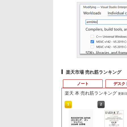
楽天市場 売れ筋ランキング
ノート
デスク
楽天 本 売れ筋ランキング
更新日時
3
10
1
1
1
1
2
2
2
2