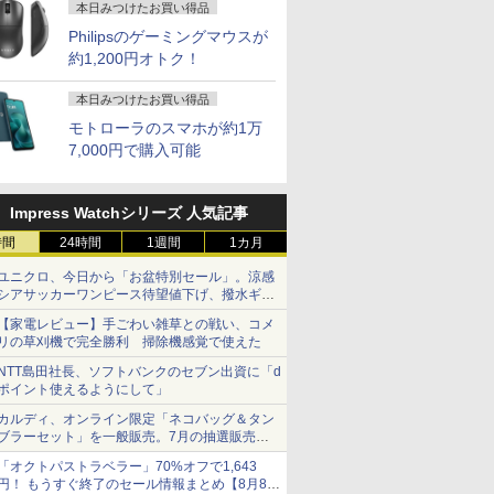
本日みつけたお買い得品
Philipsのゲーミングマウスが
約1,200円オトク！
本日みつけたお買い得品
モトローラのスマホが約1万
7,000円で購入可能
Impress Watchシリーズ 人気記事
時間
24時間
1週間
1カ月
ユニクロ、今日から「お盆特別セール」。涼感
シアサッカーワンピース待望値下げ、撥水ギア
ショーツは1990円に
【家電レビュー】手ごわい雑草との戦い、コメ
リの草刈機で完全勝利 掃除機感覚で使えた
NTT島田社長、ソフトバンクのセブン出資に「d
ポイント使えるようにして」
カルディ、オンライン限定「ネコバッグ＆タン
ブラーセット」を一般販売。7月の抽選販売の
当選無効分
「オクトパストラベラー」70%オフで1,643
円！ もうすぐ終了のセール情報まとめ【8月8日