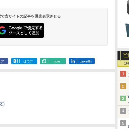
Liberty 5 ミッドナイ
(Stadium ver.)
ラベルレス 2L×9本
版 115 (ジャンプコミ
ード版】AOKIMI ワ
(Stadium ver.)
ラベルレス 500ml
モノクロ版 39 (ジャ
REDMI Buds 8 Lite ワ
麦茶 from 爽健美茶 ラ
うふたり 9巻 (デジタル
￥250
トブラック
ックスDIGITAL)
イヤレスイヤホン
×24本 強炭酸水 ペッ
ンプコミックス
イヤレスイヤホン
ベルレス
版ビッグガンガンコミ
￥250
￥1,117
￥250
水
bluetooth イヤホン
トボトル 500ミリリ
DIGITAL)
Bluetooth 5.4 ノイズ
650mlPET×24本
ックス)
￥14,990
￥594
￥2,599
￥1,625
￥572
￥3,480
￥2,009
￥810
 検索で当サイトの記事を優先表示させる
V12 小型軽量 ブルー
ットル (Smart
キャンセリング ANC
トゥースHi-Fi 最大
Basic)
36時間再生
36時間再生 ぶるーと
ゅーす コードレス
ENCノイズキャンセ
リング 自動ペアリン
グ Type-C充電 マイ
ク付き 防水 タッチ式
音量調整 スポーツ/通
勤/通学/WEB会議
ェア
はてブ
note
LinkedIn
1
6.0(オフホワイト)
文)