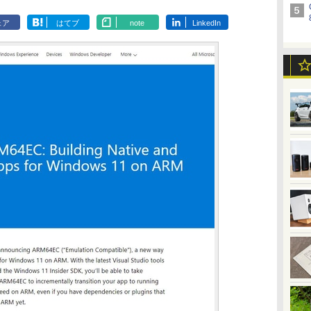
ェア
はてブ
note
LinkedIn