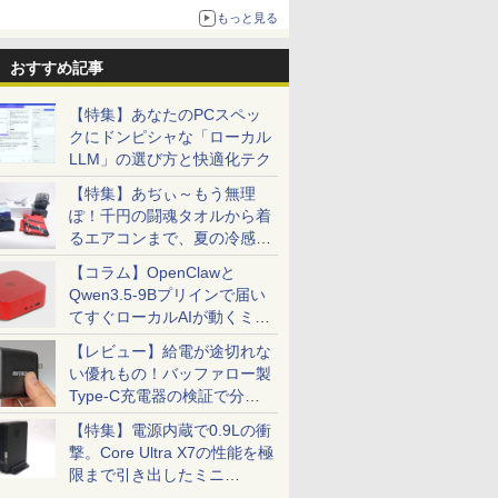
更新】
もっと見る
ニンテンドーeショップでは「大神 絶景版」が
67%オフで990円
おすすめ記事
【特集】あなたのPCスペッ
クにドンピシャな「ローカル
LLM」の選び方と快適化テク
【特集】あぢぃ～もう無理
ぽ！千円の闘魂タオルから着
るエアコンまで、夏の冷感グ
ッズ一挙紹介
【コラム】OpenClawと
Qwen3.5-9Bプリインで届い
てすぐローカルAIが動くミニ
PC「SER9 Pro」
【レビュー】給電が途切れな
い優れもの！バッファロー製
Type-C充電器の検証で分か
ったこと
【特集】電源内蔵で0.9Lの衝
撃。Core Ultra X7の性能を極
限まで引き出したミニ
PC「GPD BOX」