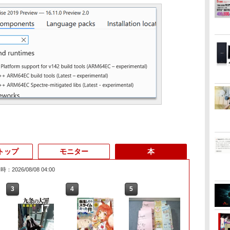
トップ
モニター
本
：2026/08/08 04:00
6
3
3
3
4
4
4
3
5
5
5
1
6
6