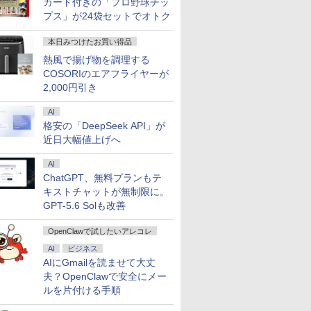
カード付きの「プロ野球チッ
プス」が24袋セットでオトク
中古 Panasonic Let's note CF-SV1 Core i5 1145G7 第11世代CPU メモリ16GB S
 送料無料 中古パソコン
ーポン＋P最大31.5%還元！】KTC MegPad
ジョン攻
ギルティサークル
＼11日まで限定価格／ゲーミングPC
信じていた仲間達にダ
【エントリーで最大全額ポイント還元｜8/11ま
愛玩動物看護師必携テ
LENOVO レノボ ThinkSta
【送料無料】
本日みつけたお買い得品
XGA Windows11 Pro CF-SV1RDLKS 1年保証 Bランク ノートパソコン【CA】 レッツノ
Pro 64bit 搭載 DELL
droid 14搭載 スマートタブレット ディスプレ
世界転生
（21） 【電子書籍】[
セット 新品 RTX5060 Ryzen7 5700X
ンジョン奥地で殺され
エルジー USB-C対応 PCモニター LG Monitor 
キスト [ 藤村 響男 ]
PGX(30KL0005JP)
年9月号【
パソコン 中古ノートpc 中古pc win11
熱風で揚げ物を調理する
リーズ（7010等） Core i7
ター FHD 10点マルチタッチ 8GB+128GB
 【電子書
山本やみー ]
メモリ16GB SSD500GB Windows11
かけたがギフト『無限
B [27型 /WQHD(2560×1440） /ワイド /100Hz]
￥6,820
￥961,000
￥1,200
COSORIのエアフライヤーが
 3.4G/メモリ
mチップ ビジネス/移動/家庭用 レディース
 ]
デスクトップPC モニター付き 23.8型
ガチャ』でレベル9999
￥792
￥181,070
￥792
￥25,160
GB/DVD-ROM/激安セール
IPS 100Hz 1年保証 高性能 配信 動画編
の仲間達を手に入れて
2,000円引き
集 eスポーツ 初心者 一式 ゲーミング
元パーティーメンバー
パソコン デスクトップパソコン
と世界に復讐＆『ざま
AI
ぁ！』します！【電子
格安の「DeepSeek API」が
書籍】
近日大幅値上げへ
AI
ChatGPT、無料プランもテ
キストチャットが無制限に。
GPT-5.6 Solも改善
OpenClawで試したいアレコレ
AI
ビジネス
AIにGmailを読ませて大丈
夫？OpenClawで安全にメー
ルを片付ける手順