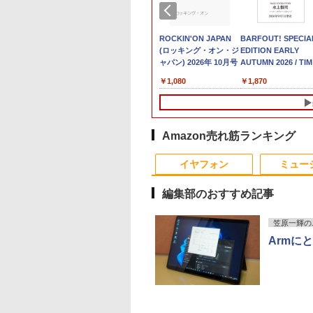
G7 第11世代CPU メモリ16GB SSD256GB
C
大全額ポイント還元｜8/11まで】 LG｜
動物看護師必携テ
LENOVO レノボ ThinkStation
【送料無料】新潮 2026
【中古】【安心保証】
ポイント10倍 送料無料 中古パソコン
PHILIPS 241V8 LED液
ROCKIN'ON JAPAN
【楽天1位!1,600円
ノートパソコン パナ
BARFOUT! SPECIA
＼1
ンク ノートパソコン【CA】 レッツノート 中古ノー
X
応 PCモニター LG Monitor 27U631A-
ト [ 藤村 響男 ]
PGX(30KL0005JP)
年9月号【雑誌】
Windows ノートPC
Windows 11 Pro 64bit 搭載 DELL
晶モニター 23.8インチ
(ロッキング・オン・ジ
OFFクーポン 8/4
ニック レッツ CF-SV
EDITION EARLY
セット 
1
(2560×1440） /ワイド /100Hz]
2018年 NEC
OptiPlex シリーズ（7010等） Core i7
ワイド ブラック
ャパン) 2026年 10月号
20:00-8/11 01:59】
第11世代 Core i5
AUTUMN 2026 / TIM
メモリ
820
￥961,000
￥1,200
型
第3世代 3770 3.4G/メモリ
1920×1080 （フル
Xiaomi Monitor A24i
Office付き
TRAVEL 岩本 照
デスク
￥15,488
￥19,800
￥6,500
￥1,080
￥12,580
￥49,800
￥1,870
￥181
画編
8G/HDD500GB/DVD-ROM/激安セール
HD）16:9 IPSパネル
2026 ディスプレイ
Windows11 12.1型 
（Snow Man） [ ブ
IPS
グ
非光沢 ノングレア 液
1080P 23.8インチ
モリ16GB
ウンズブックス ]
集 e
晶ディスプレイ HDMI
144Hzリフレッシュ
SSD512GB/1TB 12
パソ
VGA VESA準拠 PS4
ート sRGB99% 1670
ンチ液晶 WUXGA
switch 対応 スイッチ
万色 300nits ΔE＜1 
1920x1200 ノート Wi
Amazon売れ筋ランキング
【中古】
ブルーライト 大画面
Fi HDMI ノートPC 
TÜV認証 目にやさし
手国産メーカー 小型
イヤフォン
ミュー
調整可能なスタンド
量 パソコン 中古パ
VESA
ン オフィス office 
編集部のおすすめ記事
笠原一輝の
Armにと
Anker Soundcore
BRUCE WAYNE feat.
【Amazon.co.jp限
薬屋のひとりごと 17
Anker Soundcore
BRUCE WAYNE feat
by Amazon 天然水
異世界居酒屋「の