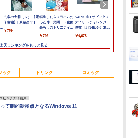
【マラソン限定価格】
ソ
L
1日まで限定価格／ゲーミングPC
ASUS エイスース 液
【期間限定・レビュー
九条の大罪（17） 【電
アイオーデータ｜I-O
【展示品】 Microsoft
転生したらスライムだ
LENOVO レノボ ThinkStation
Microsoft｜マイクロ
Philips｜フィリップス
SAPIX 小3 サピックス
ポイント10倍
【2,000円ク
ふかふかダン
12インチ WU
1
新品 RTX5060 Ryzen7 5700X
晶ディスプレイ Eye
で1年保証！】 【中
子書籍】[ 真鍋昌平 ]
DATA 液晶ディスプレイ
マイクロソフト
った件 異聞 〜魔国
PGX(30KL0005JP)
ソフト ノートパソコン
液晶ディスプレイ(23.8
デイリー/チャレンジ
Windows 11 
25インチ An
略記〜俺の異
トパソコン 中古
E
16GB SSD500GB Windows11
Care ［23.8型 / フル
古】 Apple MacBook
(23.8型/ADS/FullHD
Surface Pro 第11世代
暮らしのトリニティ〜
特別モデル Surface
型/IPS/WQHD
算数 【計34回分】通年
OptiPlex シ
イ モバイルモニ
冒険譚〜/ 20
￥759
￥961,000
トップPC モニター付き 23.8型
HD(1920×1080) / ワイ
Air 2020 M1 256GB
1920×1080/100Hz/5ms/HDMI/DP/USB
13.0インチ /
（14） 【電子書籍】[
Laptop 13 インチ オー
2560×1440/75Hz/1ms)
セット 2020 090R2D
第3世代 3770
Qualcom
籍】[ KAKERU
￥29,800
,070
￥13,800
￥86,000
￥25,977
￥119,800
￥792
￥162,800
￥29,800
￥6,678
￥19,800
￥45,979
￥792
メ
ラ
 100Hz 1年保証 高性能 配信 動画編
ド］ VA249HG
SSD 16GB メモリ 13イ
Type-C/VESA/5年保
Snapdragon X Plus/
戸野タエ ]
シャングリーン EP2-
(ブラック)
8G/HDD500
A25Q5
スポーツ 初心者 一式 ゲーミング
ンチ 【A2337】 本体
証・無輝点保証)(ホワイ
メモリ 16GB / SSD
30766 [Copilot+ PC
24E1N5600E/11
楽天ランキングをもっと見る
レ
イ
コン デスクトップパソコン
Anker ACアダプター＆
ト) LCD-C242SDW
512GB / 顔認証/ タッ
/13.0型 /Windows11
ケーブル付き 送料無料
チパネル/ NPU搭載/ キ
Home /Snapdragon X
低
-
当社保証付き アップル
ーボード スリム ペン
Plus /メモリ：16GB
大
付き/ Office付き/ サフ
/UFS：1TB /M365 (24
い
 軽
ァイア
か月) or Office 選択可
ジック
ドリンク
コミック
ソコ
能]
中古
ユビキタス情報局
って劇的転換点となるWindows 11
.
Anker Soundcore
On My Road
by Amazon 天然水
ONE PIECE モノクロ
【2026年アップグレ
On My Road
by Amazon 炭酸水
HUNTER×HUNTER
Xiaomi シャオミ
BUGS LIFE
コカ・コーラ やかんの
スーパーの裏でヤニ吸