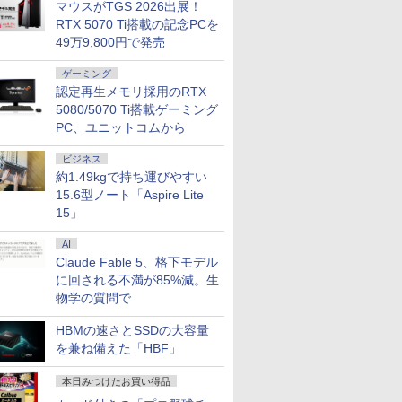
マウスがTGS 2026出展！
RTX 5070 Ti搭載の記念PCを
49万9,800円で発売
ゲーミング
認定再生メモリ採用のRTX
5080/5070 Ti搭載ゲーミング
PC、ユニットコムから
ビジネス
約1.49kgで持ち運びやすい
15.6型ノート「Aspire Lite
15」
AI
Claude Fable 5、格下モデル
に回される不満が85%減。生
物学の質問で
HBMの速さとSSDの大容量
7
2
8
7
9
3
10
を兼ね備えた「HBF」
本日みつけたお買い得品