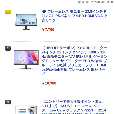
更新日時：2026/08/09 00:00
【中古】Apple アップル 純正 Magic Tra
【マラソン限定30%OFF】中古 HP ProD
HP フレームレス モニター 23.8インチ P
1
1
1
ckpad2 MJ2R2J/A マジック トラックパ
esk 400 G5 DM 6GE69AV Core i3 9100
24v G4 IPSパネル フルHD HDMI VGA 中
ッド2 タッチパッド A1535 バッテリー内
T 第9世代CPU メモリ8GB SSD128GB
古モニター
蔵 ワイヤレス Bluetooth OS X 10.11以
Windows11Home 1年保証 Bランク デス
降 中古
クトップパソコン【CA】 中古デスクト
￥7,700
ップPC 中古デスクトップパソコン 中古
パソコン 中古PC HPパソコン パソコンデ
￥11,980
スクトップ
【15%OFFクーポン】KOORUI モニター
2
￥16,800
24インチ 22インチ 27インチ 100Hz 120
中古パソコン | Panasonic | Let's note
Hz 液晶モニター VA/ IPSパネル ゲーミン
2
CF-SZ6RDQVS | Windows11 | ノートP
グモニター サブモニター FHD WQHD ブ
C | 一年保証 | 第7世代 | Core i5 7300U
ルーライト軽減 フリッカーフリー HDMI
2.6(〜最大3.5)GHz | MEM:8GB | SSD:25
中古パソコン 一体型 JDL（日本デジタル
ps5/switch対応 フレームレス 風シリー
2
6GB(M.2 SATA) | DVDマルチ | 無線LAN:
研究所） BA6(Benny A6) Windows11 C
ズ
あり | WUXGA | Webカメラ内蔵 | Win11
eleron 3965U 2.2GHz メモリ8GB 500G
Pro64Bit | ACアダプター付属
B SSD128GB 23.8インチ Office付き 無
￥10,980
線LAN 3ヶ月保証 wd2702 中古
￥17,980
￥17,800
【エントリーで最大全額ポイント還元｜
3
8/11まで】 ASUS｜エイスース PCモニ
月次セール 【中古】Bランク HP ProBoo
ター Eye Care ブラック VP227HF [21.4
3