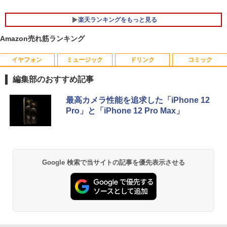
￥34,800
￥69,800
楽天ランキングをもっと見る
Amazon売れ筋ランキング
イヤフォン
ミュージック
ドリンク
コミック
杖と剣のウィストリア（16） 【電子書
1
籍】[ 大森藤ノ ]
編集部のおすすめ記事
￥594
Anker Soundcore P42i (Bluetooth 6.1)【完
BRUCE WAYNE feat. Flo Milli, ATL Jacob
by Amazon 天然水 ラベルレス 500ml ×24本
薬屋のひとりごと 17巻 (デジタル版ビッグガ
最高カメラ性能を追求した「iPhone 12
全ワイヤレスイヤホン/ウルトラノイズキャン
[Explicit]
富士山の天然水 バナジウム含有 水 ミネラル
ンガンコミックス)
Pro」と「iPhone 12 Pro Max」
セリング 3.5 / マルチポイント接続 / 最大40時
ウォーター ペットボトル 静岡県産 500ミリリ
間再生 / コンパクト形状/持ち運びに便利 / IP5
ットル (Smart Basic)
￥250
￥770
5 防塵防水位規格/PSE技術基準適合】パープ
天は赤い河のほとり 全28巻完結セット
2
ル
￥1,380
【中古】
￥9,990
BRUCE WAYNE feat. Flo Milli, ATL Jacob
異世界居酒屋「のぶ」(22) (角川コミックス・
Google 検索で当サイトの記事を優先表示させる
￥19,500
[Explicit]
エース)
【Amazon.co.jp限定】 い・ろ・は・す 2L P
ET ラベルレス ×8本
Anker Soundcore P31i ピンク
￥250
￥832
￥1,112
[新品][シャンフロ]シャングリラ・フロン
3
￥5,990
ティア (1-27巻 最新刊) + オリジナル収納
BOX付 全巻セット
見知らぬ糸
ONE PIECE モノクロ版 115 (ジャンプコミッ