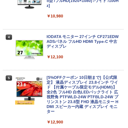
k 430G8 第11世代 i5 1135G7 メモリ16G
【ポイント10倍 期間限定】HP ProOne 6
5型 /フルHD(1920×1080) /ワイド /100H
3
B NVMe256GB Win11
00 G6 All-in-One｜第10世代Core i5-105
z]
00T｜16GBメモリ｜512GB SSD｜21.5
型FHD液晶｜Windows 11 Pro｜Webカ
￥27,800
￥10,980
メラ内蔵｜WPS Office付属｜省スペース
一体型PC All-In-ONE「整備済み中古
品」
新品ノートパソコン VETESA Windows1
IODATA モニター 27インチ CF271EDW
4
4
￥49,800
1 Office 2024付き インテルCeleron 第1
ADSパネル フルHD HDMI Type-C 中古
3世代～第14世代 メモリ8GB/16GB SSD
ディスプレ
256GB/512B 14型 14インチ FHD 1920x
1080 Webカメラ 日本語キーボード搭載
￥12,100
薄型 軽量 初心者 学生 ビジネス 初期設定
【本日限定10％OFF】N150/3500Uより
4
済み 新モデル ホワイト ピンク シルバー
コスパ最強【楽天1位連続受賞】NIPOGI
mini pc AMD Ryzen 4300U 動作より安
定 4C/4T 最大3.7GHz Win11 Pro 16GB+
￥29,980
[5%OFFクーポン 10日朝まで]【公式限
5
512GB SSD ミニパソコン USB3.2×6 3画
定】 液晶ディスプレイ 23.8インチ ワイ
面 4K 高速2.4G/5GWi-Fi BT4.2
ド 【付属ケーブル限定モデル(HDMI)】
全2色 フルHD 白色LEDバックライト 広
￥55,800
MS Office 2024 H&B 搭載｜中古ノート
視野角 PTFWLD-24W PTFBLD-24W プ
5
パソコン Windows11 Office付｜Core i5
リンストン 23.8型 FHD 液晶モニター H
第10世代 以降 メモリ 8GB SSD 256GB
DMI スピーカー内蔵 ディスプレイ モニ
｜富士通 LIFEBOOK A5510｜中古 ノー
ター
トパソコン オフィス付き 中古PC ノート
【中古】Aランク Dell OptiPlex 5090SF
5
PC｜テンキー WEBカメラ 内蔵 Bluetoo
F 第11世代 i7 11700 メモリ16GB NVMe
￥12,900
th 15.6インチ 初期設定済み
512GB DVDS Win11