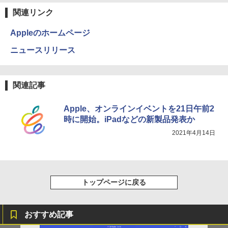
クスDIGITAL)
by Amazon 天然水ラベルレス 2L×9本
￥21,417
関連リンク
￥250
Anker Soundcore Liberty 5 ディープブルー
￥594
￥1,117
Appleのホームページ
￥14,990
ゼンリン電子住宅地図 デジタウン 大阪府
4
ニュースリリース
大阪市生野区 202509 271160Z0W
On My Road (Stadium ver.)
HUNTER×HUNTER モノクロ版 39 (ジャンプ
コミックスDIGITAL)
by Amazon 炭酸水 ラベルレス 500ml ×24本
￥21,780
強炭酸水 ペットボトル 500ミリリットル (Sm
￥250
関連記事
art Basic)
【2026年アップグレード版】AOKIMI ワイヤ
￥572
レスイヤホン bluetooth イヤホン V12 小型
軽量 ブルートゥースHi-Fi 最大36時間再生 ぶ
￥1,625
Apple、オンラインイベントを21日午前2
るーとゅーす コードレス ENCノイズキャン
施設基準パーフェクトブック 2026年度
時に開始。iPadなどの新製品発表か
5
セリング 自動ペアリング Type-C充電 マイク
On My Road (Stadium ver.)
スーパーの裏でヤニ吸うふたり 9巻 (デジタル
版 [ 一般社団法人日本施設基準管理士協
付き 防水 タッチ式音量調整 スポーツ/通勤/通
2021年4月14日
版ビッグガンガンコミックス)
会 ]
【Amazon.co.jp限定】 伊藤園 磨かれて、澄
学/WEB会議(ホワイト)
みきった日本の水 2L 8本 ラベルレス [ ケース
￥250
] [ 水 ] [ ペットボトル ] [ 箱買い ] [ ストック
￥810
￥22,000
￥1,964
] [ 水分補給 ]
￥998
トップページに戻る
Xiaomi シャオミ REDMI Buds 8 Lite ワイヤ
レスイヤホン Bluetooth 5.4 ノイズキャンセ
リング ANC 36時間再生
おすすめ記事
￥3,480