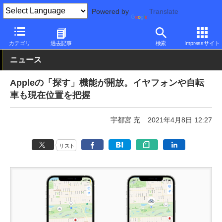
Powered by
Translate
PC Watch
市場
サービス
Apple
カテゴリ
過去記事
検索
Impressサイト
ニュース
Appleの「探す」機能が開放。イヤフォンや自転
車も現在位置を把握
宇都宮 充
2021年4月8日 12:27
リスト