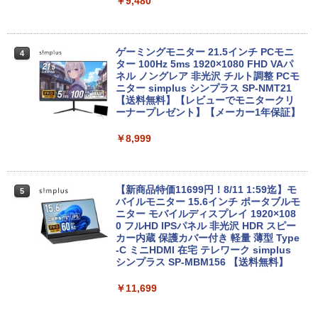
￥28,589
￥9,480
￥39,800
超得2,000円OFF&P5倍｜第8世代 office
ゲーミングモニター 21.5インチ PCモニ
4
4
付き｜楽天1位 三冠獲得｜豪華特典付き
ター 100Hz 5ms 1920×1080 FHD VAパ
｜最大180日保証｜Core i5 第8世代｜中
【最新モデル】デスクトップパソコン 一
ネル ノングレア 非光沢 チルト調整 PCモ
4
古ノートパソコン Windows11 office付
体型 22型液晶 Core i5 高速CPU搭載 Wi
ニター simplus シンプラス SP-NMT21
き｜15.6型 テンキー付き｜ノートパソコ
ndows11 & Office付き メモリ8GB SSD
【送料無料】【レビューでモニタークリ
ンWindows11 第8世代｜ノートパソコン
256GB Wi-Fi対応 USB3.0 一体型PC テ
ーナープレゼント】【メーカー1年保証】
｜パソコン｜PC｜中古PC
ンキー付きキーボード＆マウスプレゼン
ト付き 在宅勤務 テレワーク 家庭用 省ス
￥8,999
ペースPC
￥29,800
￥42,980
【新商品特価11699円！8/11 1:59迄】モ
5
【新品】【楽天1位！】ノートパソコン
バイルモニター 15.6インチ ポータブルモ
5
新品第13世代CPU搭載ノートPC Office
ニター モバイルディスプレイ 1920×108
付きノートパソコン 初心者向け Window
Acer｜エイサー 超小型 デスクトップパ
0 フルHD IPSパネル 非光沢 HDR スピー
5
s11 初期設定済 Webカメラ zoom 日本語
ソコン RB102-N18U(Windows 11 Pro/I
カー内蔵 保護カバー付き 軽量 薄型 Type
キーボード 14.1型 Intel Celeron メモリ
ntel Processor N150/メモリ 8GB/SSD 2
-C ミニHDMI 在宅 テレワーク simplus
8GB SSD1TB(最大) 大容量バッテリービ
56GB) RB102-N18U
シンプラス SP-MBM156 【送料無料】
ジネス 大学生 プレゼント 学生向け
￥52,800
￥11,699
￥29,800