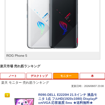
ROG Phone 5
楽天市場 売れ筋ランキング
ノート
デスクトップ
モニター
本
楽天 モニター 売れ筋ランキング
更新日時：2026/08/07 23:00
【期間限定 ポイントUP＆クーポン配
【今だけ】全品ポイント10倍 お買い物マ
R090-DELL E2220H 21.5インチ 液晶モ
1
1
1
布】 Lenovo 500e Chromebook Gen 4
ラソン★8/4～8/11★中古パソコン デス
ニタ 1点 フルHD(1920x1080) DisplayP
s 2in1 ノートパソコン 83L5S00000 Chr
クトップPC FUJITSU ESPRIMO Q558/B
ort/VGA 応答速度:5ms ★送料無料★