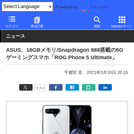
Powered by
Translate
PC Watch
パソコン/タブレット/スマートフォン
スマートフォン
カテゴリ
過去記事
検索
Impressサイト
ニュース
ASUS、18GBメモリ/Snapdragon 888搭載の5G
ゲーミングスマホ「ROG Phone 5 Ultimate」
宇都宮 充
2021年3月10日 20:15
リスト