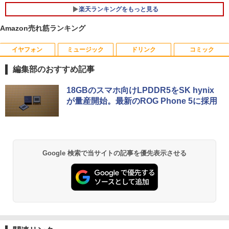
楽天ランキングをもっと見る
Amazon売れ筋ランキング
イヤフォン
ミュージック
ドリンク
コミック
アンダーニンジャ（18） 【電子書籍】[
1
花沢健吾 ]
編集部のおすすめ記事
￥792
Anker Soundcore P40i ブラック
BRUCE WAYNE feat. Flo Milli, ATL Jacob
【Amazon.co.jp限定】 い・ろ・は・す 2L P
薬屋のひとりごと 17巻 (デジタル版ビッグガ
18GBのスマホ向けLPDDR5をSK hynix
[Explicit]
ET ラベルレス ×8本
ンガンコミックス)
が量産開始。最新のROG Phone 5に採用
￥7,990
￥250
￥1,112
￥770
杖と剣のウィストリア（16） 【電子書
2
籍】[ 大森藤ノ ]
Anker Soundcore P31i ブラック
BRUCE WAYNE feat. Flo Milli, ATL Jacob
by Amazon 天然水 ラベルレス 500ml ×24本
異世界居酒屋「のぶ」(22) (角川コミックス・
Google 検索で当サイトの記事を優先表示させる
￥594
[Explicit]
富士山の天然水 バナジウム含有 水 ミネラル
エース)
ウォーター ペットボトル 静岡県産 500ミリリ
￥5,990
ットル (Smart Basic)
￥250
￥832
￥1,380
町人Aは悪役令嬢をどうしても救いた
3
い〜どぶと空と氷の姫君〜 10【電子書
Anker Soundcore Liberty 5 ミッドナイトブ
On My Road (Stadium ver.)
ONE PIECE モノクロ版 115 (ジャンプコミッ
店共通特典イラスト付】 【電子書籍】[
ラック
クスDIGITAL)
by Amazon 天然水ラベルレス 2L×9本
目黒三吉 ]