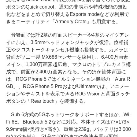
ボタンのQuick control、通知の非表示や特殊機能の無効
化などをまとめて切り替えるEsports modeなどが利用で
きるユーティリティ「Armoury Crate」も用意する。
音響面では計2基の前面スピーカーや4基のマイクアレ
イに加え、3.5mmヘッドフォンジャックが復活。位相補
正やクロストークキャンセル機能も搭載する。カメラは
背面がソニー製IMX686センサーを採用し、6,400万画素
メイン、1,300万画素超広角、マクロのトリプルカメラ構
成で、前面が2,400万画素となる。そのほか筐体背面に
は、ROG Phone 5ではイルミネーション機能の「Aura R
GB」、ROG Phone 5 ProおよびUltimateでは、アニメー
ションやテキストを表示できるROG Visionと背面タッチ
ボタンの「Rear touch」を装備する。
Sub-6方式の5Gネットワークをサポートするほか、Wi-
Fi 6E、Bluetooth 5.2などに対応。本体サイズは77×173×
9.9mm(幅×奥行き×高さ)、重量は239g。バッテリは3,000
mAh×2を備え、51分で100%までの急速充電が可能。