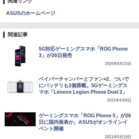
関連リンク
￥250
￥14,990
￥594
￥1,117
￥726
ASUSのホームページ
【2026年アップグレード版】AOKIMI ワイヤ
On My Road (Stadium ver.)
HUNTER×HUNTER モノクロ版 39 (ジャンプ
キングダム 80 （ヤングジャンプコミッ
4
関連記事
レスイヤホン bluetooth イヤホン V12 小型
コミックスDIGITAL)
by Amazon 炭酸水 ラベルレス 500ml ×24本
クス） [ 原 泰久 ]
軽量 ブルートゥースHi-Fi 最大36時間再生 ぶ
強炭酸水 ペットボトル 500ミリリットル (Sm
￥250
るーとゅーす コードレス ENCノイズキャン
art Basic)
￥572
￥770
5G対応ゲーミングスマホ「ROG Phone
セリング 自動ペアリング Type-C充電 マイク
3」が26日発売
付き 防水 タッチ式音量調整 スポーツ/通勤/通
￥1,625
学/WEB会議(ホワイト)
2020年9月23日
BUGS LIFE
スーパーの裏でヤニ吸うふたり 9巻 (デジタル
￥1,964
版ビッグガンガンコミックス)
日本史探偵コナン 全12巻セット [ 青山
コカ・コーラ やかんの麦茶 from 爽健美茶 ラ
5
ベイパーチャンバーとファン×2、ついで
剛昌 ]
ベルレス 650mlPET×24本
￥250
にバッテリも2個搭載。5Gゲーミングス
￥810
Xiaomi シャオミ REDMI Buds 8 Lite ワイヤ
￥12,936
マホ「Lenovo Legion Phone Duel 2」
￥2,009
レスイヤホン Bluetooth 5.4 ノイズキャンセ
2021年4月9日
リング ANC 36時間再生
￥3,480
ゲーミングスマホ「ROG Phone 5」が26
日に国内発表か。ASUSがオンラインイ
ベント開催
2021年5月19日