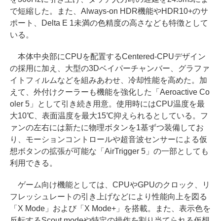
で短縮した。また、Always-on HDR機能やHDR10+のサ
ポート、Delta E 1未満の色精度の高さなども特徴として
いる。
本体中央部にCPUを配置するCentered-CPUデザイン
の採用に加え、大型の3Dベイパーチャンバー、グラファ
イトフィルムなどを組みあわせ、冷却性能を高めた。加
えて、外付けクーラーも機能を強化した「Aeroactive Co
oler 5」として引き続き用意。使用時にはCPU温度を最
大10℃、表面温度を最大15℃抑えられるとしている。フ
ァンの左右には新たに物理ボタンを1基ずつ装備してお
り、モーションコントロールや超音波センサーによる仮
想ボタンの拡張が可能な「AirTrigger 5」の一部としても
利用できる。
ゲーム向け機能としては、CPUやGPUのクロック、リ
フレッシュレートの引き上げなどにより性能向上を図る
「X Mode」および「X Mode+」を搭載。また、表示色を
反転するScout modeや特定の操作を割り当てられる仮想