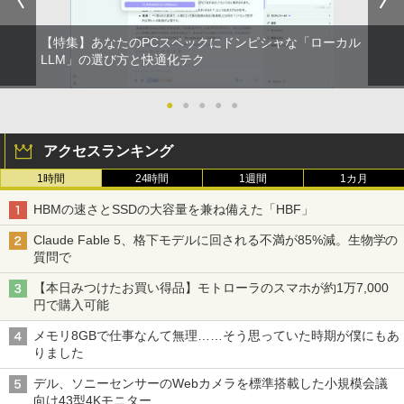
【特集】あなたのPCスペックにドンピシャな「ローカル
LLM」の選び方と快適化テク
●
●
●
●
●
アクセスランキング
1時間
24時間
1週間
1カ月
HBMの速さとSSDの大容量を兼ね備えた「HBF」
Claude Fable 5、格下モデルに回される不満が85%減。生物学の
質問で
【本日みつけたお買い得品】モトローラのスマホが約1万7,000
円で購入可能
メモリ8GBで仕事なんて無理……そう思っていた時期が僕にもあ
りました
デル、ソニーセンサーのWebカメラを標準搭載した小規模会議
向け43型4Kモニター