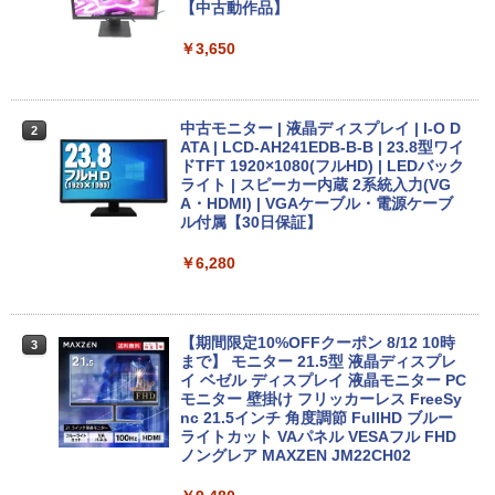
omeOS N100 メモリ4GB eMMC64GB 1
Core i5 9500T メモリ8GB 中古SSD 2.5
【中古動作品】
1.6インチ タッチ対応 再生品Aランク
インチ256GB Windows11 Pro 64bit
【送料無料】【1年保証】
￥3,650
￥36,800
￥22,800
中古モニター | 液晶ディスプレイ | I-O D
2
中古ノートパソコン HP ProBook 450 G
ATA | LCD-AH241EDB-B-B | 23.8型ワイ
2
5 G6 G7 G8 第10世代 Core i3/i5選択可
デスクトップパソコン デル DELL optipl
ドTFT 1920×1080(フルHD) | LEDバック
2
Windows11 Pro Office 2024付き メモリ
ex 3070SF Micro 9世代 Core i5 メモリ8
ライト | スピーカー内蔵 2系統入力(VG
16GB SSD512GB 15.6型 Webカメラ テ
GB 16GB SSD256GB HDMI office Win
A・HDMI) | VGAケーブル・電源ケーブ
ンキー 軽量 ビジネス 在宅勤務 学生向け
dows11 pro Win11 4K 対応 ミニPC デ
ル付属【30日保証】
スクトップパソコン デスクトップ PC 中
古パソコン 1186aR 10249091
￥24,980
￥6,280
￥32,780
送料無料 あす楽対応 即日発送 中古良品
【期間限定10%OFFクーポン 8/12 10時
3
3
フルHD対応WUXGA 12.1インチ Panaso
まで】 モニター 21.5型 液晶ディスプレ
nic Let's note CF-SZ6Z Windows11 七
Win11搭載 デスクトップパソコン ミニP
イ ベゼル ディスプレイ 液晶モニター PC
3
世代Core i7-7600U 16GB 爆速512GB-S
C miniPC 初心者向け Office付き Windo
モニター 壁掛け フリッカーレス FreeSy
SD カメラ 無線 Office付 Win11【ノート
ws11 初心者向け 初期設定済 省スペース
nc 21.5インチ 角度調節 FullHD ブルー
パソコン 中古パソコン 中古PC】（Wind
高さ4.4cm 軽量 モニター取り付け可 イ
ライトカット VAパネル VESAフル FHD
ows10も対応可能 Win10）
ンテルCeleron メモリ8GB 高速SSD 256
ノングレア MAXZEN JM22CH02
GB USB 3.0 HDMI 2画面同時出力可 無線
機能 テレワーク 在宅勤務 パソコン