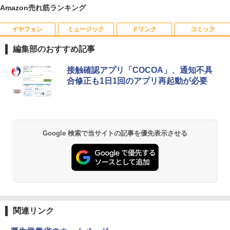
Amazon売れ筋ランキング
イヤフォン
ミュージック
ドリンク
コミック
編集部のおすすめ記事
Anker Soundcore P40i オフホワイト
BRUCE WAYNE feat. Flo Milli, ATL Jacob
by Amazon 天然水 ラベルレス 500ml ×24本
薬屋のひとりごと 17巻 (デジタル版ビッグガ
接触確認アプリ「COCOA」、通知不具
[Explicit]
富士山の天然水 バナジウム含有 水 ミネラル
ンガンコミックス)
合修正も1日1回のアプリ再起動が必要
ウォーター ペットボトル 静岡県産 500ミリリ
￥7,990
ットル (Smart Basic)
￥250
￥770
￥1,380
Anker Soundcore P31i ブラック
BRUCE WAYNE feat. Flo Milli, ATL Jacob
異世界居酒屋「のぶ」(22) (角川コミックス・
Google 検索で当サイトの記事を優先表示させる
[Explicit]
エース)
【Amazon.co.jp限定】 い・ろ・は・す 2L P
ET ラベルレス ×8本
￥5,990
￥250
￥832
￥1,112
Anker Soundcore Liberty 5 ミッドナイトブ
見知らぬ糸
ONE PIECE モノクロ版 115 (ジャンプコミッ
ラック
クスDIGITAL)
by Amazon 炭酸水 ラベルレス 500ml ×24本
関連リンク
強炭酸水 ペットボトル 500ミリリットル (Sm
￥250
art Basic)
￥14,990
￥594