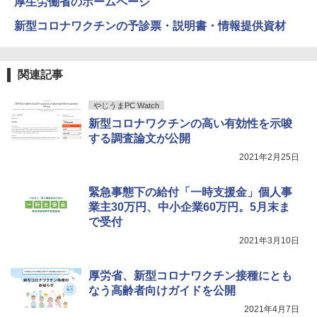
厚生労働省のホームページ
￥1,625
新型コロナワクチンの予診票・説明書・情報提供資材
【2026年アップグレード版】AOKIMI ワイヤ
On My Road (Stadium ver.)
HUNTER×HUNTER モノクロ版 39 (ジャンプ
レスイヤホン bluetooth イヤホン V12 小型
コミックスDIGITAL)
by Amazon 天然水ラベルレス 2L×9本
軽量 ブルートゥースHi-Fi 最大36時間再生 ぶ
￥250
関連記事
るーとゅーす コードレス ENCノイズキャン
￥572
￥1,117
セリング 自動ペアリング Type-C充電 マイク
付き 防水 タッチ式音量調整 スポーツ/通勤/通
やじうまPC Watch
学/WEB会議(ホワイト)
新型コロナワクチンの高い有効性を示唆
On My Road (Stadium ver.)
スーパーの裏でヤニ吸うふたり 9巻 (デジタル
する調査論文が公開
￥1,964
版ビッグガンガンコミックス)
【Amazon.co.jp限定】 伊藤園 磨かれて、澄
みきった日本の水 2L 8本 ラベルレス [ ケース
￥250
2021年2月25日
] [ 水 ] [ ペットボトル ] [ 箱買い ] [ ストック
￥810
Xiaomi シャオミ REDMI Buds 8 Lite ワイヤ
] [ 水分補給 ]
緊急事態下の給付「一時支援金」個人事
レスイヤホン Bluetooth 5.4 ノイズキャンセ
リング ANC 36時間再生
業主30万円、中小企業60万円。5月末ま
￥998
で受付
￥3,480
2021年3月10日
厚労省、新型コロナワクチン接種にとも
なう高齢者向けガイドを公開
2021年4月7日