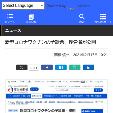
Powered by
Translate
PC Watch
市場
サービス
その他
カテゴリ
過去記事
検索
Impressサイト
ニュース
新型コロナワクチンの予診票、厚労省が公開
関根 慎一
2021年2月17日 10:21
リスト