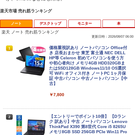
楽天市場 売れ筋ランキング
ノート
デスクトップ
モニター
本
楽天 ノート 売れ筋ランキング
更新日時：2026/08/07 06:00
価格重視訳あり ノートパソコン Office付
1
き 店長おまかせ 東芝 富士通 NEC DELL
HP等 Celeron 初めてパソコンを使う方
や初心者向け メモリ4GB HDD320GBま
たはSSD128GB Windows11/10 OS選択
可 WiFi オフィス付き ノートPC 1ヶ月保
証 中古パソコン 中古ノートパソコン【中
古】
￥7,800
【エントリーでポイント10倍】 【Dラン
2
ク 訳あり】中古 ノートパソコン Lenovo
ThinkPad X390 第8世代 Core i5 8265U
メモリ8GB SSD 256GB PCIe Win11 Pro