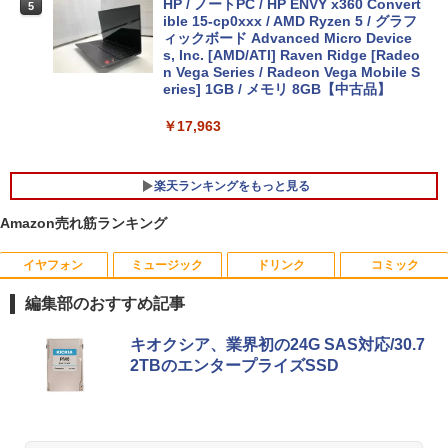
HP / ノートPC / HP ENVY x360 Convert
5
ible 15-cp0xxx / AMD Ryzen 5 / グラフ
ィックボード Advanced Micro Device
s, Inc. [AMD/ATI] Raven Ridge [Radeo
n Vega Series / Radeon Vega Mobile S
eries] 1GB / メモリ 8GB【中古品】
￥17,963
楽天ランキングをもっと見る
Amazon売れ筋ランキング
イヤフォン
ミュージック
ドリンク
コミック
ポイント10倍 中古パソコン デスクトッ
Aランクパーティを離脱した俺は、元教
1
1
プパソコン Windows 11【Office付】
え子たちと迷宮深部を目指す。（13）
編集部のおすすめ記事
【Windows 11 Pro 64Bit搭載】DELL O
【電子書籍】[ ユーリ ]
ptiplexシリーズ Core i5搭載/4G/新品SS
Anker Soundcore P40i オフホワイト
BRUCE WAYNE feat. Flo Milli, ATL Jacob
【Amazon.co.jp限定】 い・ろ・は・す 2L P
薬屋のひとりごと 17巻 (デジタル版ビッグガ
D 120GB/DVD-ROM/送料無料【オプショ
キオクシア、業界初の24G SAS対応/30.7
￥792
[Explicit]
ET ラベルレス ×8本
ンガンコミックス)
ン色々有】
2TBのエンタープライズSSD
￥7,990
￥250
￥1,112
￥770
￥24,800
異世界ウォーキング（14） 【電子書籍】
2
[ あるくひと ]