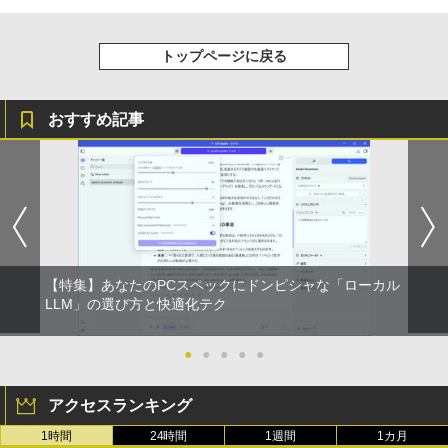
Xiaomi シャオミ REDMI Buds 8 Lite ワイヤ
￥2,009
￥9,900
レスイヤホン Bluetooth 5.4 ノイズキャンセ
￥124,800
リング ANC 36時間再生
トップページに戻る
￥2,980
デスクトップPC Ryzen7 5700G メモリ1
おすすめ記事
5
6GB SSD1TB B550 グラボなし
￥148,700
【特集】あなたのPCスペックにドンピシャな「ローカル
LLM」の選び方と快適化テク
●
●
●
●
●
アクセスランキング
1時間
24時間
1週間
1カ月