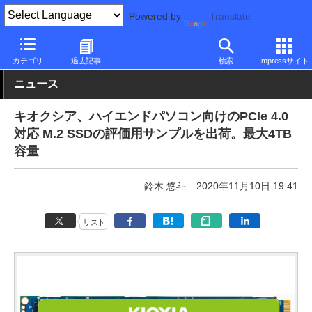
Powered by
Translate
PC Watch
半導体/周辺機器
SSD
東芝
カテゴリ
過去記事
検索
Impressサイト
ニュース
キオクシア、ハイエンドパソコン向けのPCIe 4.0
対応 M.2 SSDの評価用サンプルを出荷。最大4TB
容量
鈴木 悠斗
2020年11月10日 19:41
リスト