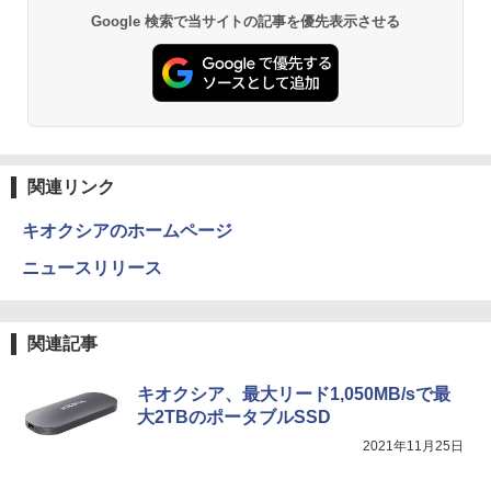
Anker Soundcore P31i ブラック
BRUCE WAYNE feat. Flo Milli, ATL Jacob
by Amazon 天然水 ラベルレス 500ml ×24本
異世界居酒屋「のぶ」(22) (角川コミックス・
Google 検索で当サイトの記事を優先表示させる
【エントリーでポイント100％還元のチ
￥792
2
[Explicit]
富士山の天然水 バナジウム含有 水 ミネラル
エース)
ャンス】GMKtec ミニpc G3 Pro Intel C
ウォーター ペットボトル 静岡県産 500ミリリ
￥5,990
ore i3 10110U 16GB DDR4 64GBまで増
ットル (Smart Basic)
￥250
￥832
設 512GB SSD M.2 2242 最大8TB Wind
ows11 Pro mini pc 4.1GHz WIFI6 BT5.
￥1,380
2 小型PC VESA対応 ミニパソコン 2画面
【漫画全巻セット】【中古】遊戯王［文
3
高性能 みにpc nucbox 省エネ デスクト
庫版］ ＜1〜22巻完結＞ 高橋和希
ップPC
Anker Soundcore Liberty 5 ミッドナイトブ
On My Road (Stadium ver.)
ONE PIECE モノクロ版 115 (ジャンプコミッ
ラック
クスDIGITAL)
by Amazon 炭酸水 ラベルレス 500ml ×24本
￥9,030
関連リンク
強炭酸水 ペットボトル 500ミリリットル (Sm
￥66,248
￥250
art Basic)
￥14,990
￥594
キオクシアのホームページ
￥1,625
【中古】DRAGON BALL（ドラゴンボー
4
ニュースリリース
[VETESA正規販売店]デスクトップパソ
3
ル） （完全版） 全34巻完結（ジャンプ
コン PC 一体型 新品 Windows11 27型 C
【2026年アップグレード版】AOKIMI ワイヤ
On My Road (Stadium ver.)
HUNTER×HUNTER モノクロ版 39 (ジャンプ
コミックスデラックス） （コミック） 全
ore i7 第4世代 Office付き メモリ16GB
レスイヤホン bluetooth イヤホン V12 小型
コミックスDIGITAL)
by Amazon 天然水ラベルレス 2L×9本
巻セット
SSD512GB 初期設定済 ホワイト ブラッ
軽量 ブルートゥースHi-Fi 最大36時間再生 ぶ
￥250
関連記事
ク
るーとゅーす コードレス ENCノイズキャン
￥572
￥1,117
￥9,653
セリング 自動ペアリング Type-C充電 マイク
付き 防水 タッチ式音量調整 スポーツ/通勤/通
￥69,800
キオクシア、最大リード1,050MB/sで最
学/WEB会議(ホワイト)
大2TBのポータブルSSD
BUGS LIFE
スーパーの裏でヤニ吸うふたり 9巻 (デジタル
[9月上旬より発送予定][新品]ちいかわ な
5
￥1,964
2021年11月25日
版ビッグガンガンコミックス)
コカ・コーラ やかんの麦茶 from 爽健美茶 ラ
んか小さくてかわいいやつ (1-8巻 最新
GMKtec GMK-K8 PLUS-32/1T-W11Pro
ベルレス 650mlPET×24本
4
￥250
刊) 全巻セット [入荷予約]
(8845HS)
￥810