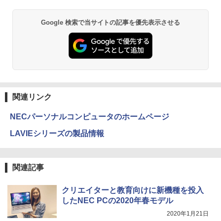
￥12,980
BRUCE WAYNE feat. Flo Milli, ATL Jacob
by Amazon 天然水 ラベルレス 500ml ×24本
異世界居酒屋「のぶ」(22) (角川コミックス・
Google 検索で当サイトの記事を優先表示させる
[Explicit]
富士山の天然水 バナジウム含有 水 ミネラル
エース)
ウォーター ペットボトル 静岡県産 500ミリリ
ットル (Smart Basic)
￥250
￥832
￥1,380
見知らぬ糸
ONE PIECE モノクロ版 115 (ジャンプコミッ
クスDIGITAL)
by Amazon 天然水ラベルレス 2L×9本
関連リンク
￥250
￥594
￥1,117
NECパーソナルコンピュータのホームページ
LAVIEシリーズの製品情報
On My Road (Stadium ver.)
HUNTER×HUNTER モノクロ版 39 (ジャンプ
コミックスDIGITAL)
by Amazon 炭酸水 ラベルレス 500ml ×24本
強炭酸水 ペットボトル 500ミリリットル (Sm
￥250
関連記事
art Basic)
￥572
￥1,625
クリエイターと教育向けに新機種を投入
したNEC PCの2020年春モデル
On My Road (Stadium ver.)
スーパーの裏でヤニ吸うふたり 9巻 (デジタル
2020年1月21日
版ビッグガンガンコミックス)
コカ・コーラ やかんの麦茶 from 爽健美茶 ラ