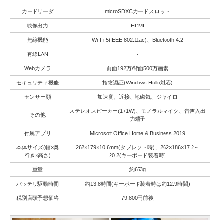
カードリーダ
microSDXCカードスロット
映像出力
HDMI
無線機能
Wi-Fi 5(IEEE 802.11ac)、Bluetooth 4.2
有線LAN
-
Webカメラ
前面192万/背面500万画素
セキュリティ機能
指紋認証(Windows Hello対応)
センサー類
加速度、近接、地磁気、ジャイロ
ステレオスピーカー(1+1W)、モノラルマイク、音声入出
その他
力端子
付属アプリ
Microsoft Office Home & Business 2019
本体サイズ(幅×奥
262×179×10.6mm(タブレット時)、262×186×17.2～
行き×高さ)
20.2(キーボード装着時)
重量
約653g
バッテリ駆動時間
約13.8時間(キーボード装着時は約12.9時間)
税別店頭予想価格
79,800円前後