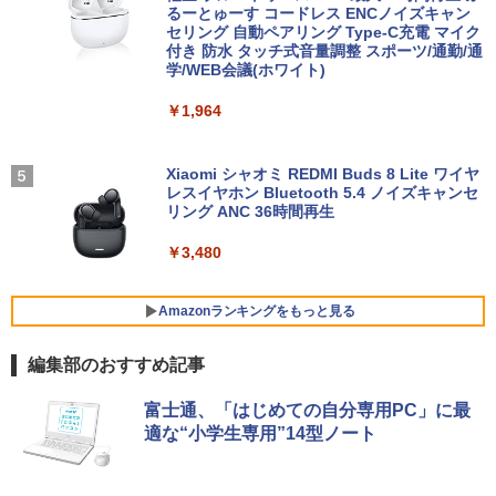
るーとゅーす コードレス ENCノイズキャン
セリング 自動ペアリング Type-C充電 マイク
￥9,980
付き 防水 タッチ式音量調整 スポーツ/通勤/通
学/WEB会議(ホワイト)
アースドリームス 厳選おまかせモニター
4
バムとケロのデイブック Bam and Ker
21.5型〜27型ワイド 【HDMI対応 / FULL
5
￥1,964
o Day Book [ 島田ゆか ]
【期間限定 ポイント10倍】Lenovo Idea
HD解像度】 大手メーカー液晶 (Dell/HP/
4
Pad D330 10.1型 2-in-1 タブレットPC／
NEC等) テレワーク デュアルモニター S
着脱式キーボード（intel 第九世代Celero
witch PS4 PS5対応 【整備済み中古品】
￥4,950
n N4000/4GB/64GB eMMC/HD IPS液晶
Xiaomi シャオミ REDMI Buds 8 Lite ワイヤ
Type-C データ/充電可）/microSD対応
レスイヤホン Bluetooth 5.4 ノイズキャンセ
￥6,470
（最大128GB）/Windows 11 Pro／Dolb
リング ANC 36時間再生
y Audio）【整備済み中古品】
￥3,480
￥13,800
＼500円OFFクーポンあり！／ モバイル
5
モニター 15.6インチ 1080PフルHD ディ
スプレイ VESA対応 コスパ デュアルモニ
Amazonランキングをもっと見る
ター サブモニター ゲーミングモニター
【期間限定破格金額！】新生活 新古品 W
ポータブルモニター 外付けモニター リモ
5
編集部のおすすめ記事
in11搭載 パソコンノートパソコンoffice
ートワーク IPS mini pc ミニPC 多デバ
付き 初心者向けノートPC 初期設定済 1
イス対応 ブラック
BRUCE WAYNE feat. Flo Milli, ATL Jacob
【Amazon.co.jp限定】 い・ろ・は・す 2L P
薬屋のひとりごと 17巻 (デジタル版ビッグガ
5.6型 インテル高速CPU ランダムで発送
富士通、「はじめての自分専用PC」に最
[Explicit]
ET ラベルレス ×8本
ンガンコミックス)
メモリ4GB～ 高速SSD1TB 最大 フルHD
￥9,480
適な“小学生専用”14型ノート
Webカメラ zoom 軽量薄型 無線 型番更
新で在庫処分
￥250
￥1,112
￥770