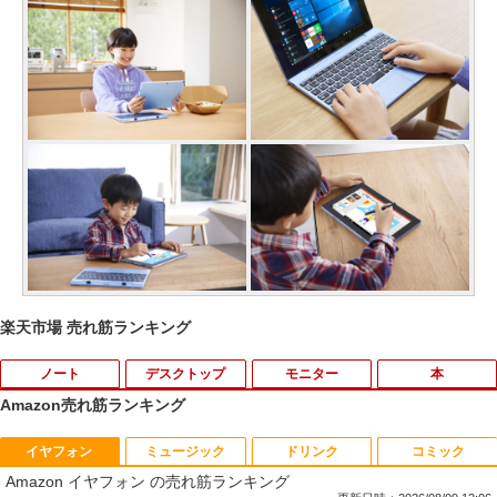
楽天市場 売れ筋ランキング
ノート
デスクトップ
モニター
本
Amazon売れ筋ランキング
イヤフォン
ミュージック
ドリンク
コミック
【★最大100%ポイント】【大特価!訳あ
富士通 Fujitsu 液晶モニター VL-17CST
ちいかわ なんか小さくてかわいいやつ
1
1
1
Amazon イヤフォン の売れ筋ランキング
り!】富士通 LIFEBOOK A576/第6世代 C
17インチ スクエア ホワイト LCD LEDバ
（1） （ワイドKC） [ ナガノ ]