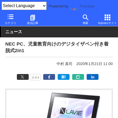
Powered by
Translate
PC Watch
パソコン/タブレット/スマートフォン
2in1
LAVIE
カテゴリ
過去記事
検索
Impressサイト
ニュース
NEC PC、児童教育向けのデジタイザペン付き着
脱式2in1
中村 真司
2020年1月21日 11:00
リスト