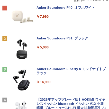
ore i3/メモリ:4GB/SSD:128GB/15.6型液
ックライト SXGA 1280×1024 TNパネル
更新日時：2026/08/09 12:06
晶/USB 3.0/VGA/HDMI/DVD/Office/中古
非光沢 ノングレア DVI VESA準拠 ディス
￥1,100
Anker Soundcore P40i オフホワイト
パソコン ノートパソコン Windows11 W
プレイ 【中古】
indows10
￥7,990
￥2,750
￥8,999
羽生結弦（2027年1月始まりカレンダ
2
ー）
【超特価】厳選大手メーカー 液晶モニタ
2
Anker Soundcore P31i ブラック
【マラソンP5倍/10%オフクーポン】中古
ー シークレット 19インチワイド ノング
￥4,345
2
ノートパソコン Windows11 Pro Office
レア VGA DELL NEC 等 液晶ディスプレ
￥5,990
付き Panasonic Let's note CF-NX3 第4
イ【中古】
世代 Core i5 メモリ8GB 高速SSD256GB
12.1インチ Bluetoot WEBカメラ Wi-Fi
￥3,100
HDMI 初期設定済み 送料無料 90日保証
杖と剣のウィストリア（16） （講談社コ
3
ミックス） [ 大森 藤ノ ]
Anker Soundcore Liberty 5 ミッドナイトブ
￥9,800
ラック
￥594
モバイルモニター 15.6インチ InnoView
3
モバイルディスプレイ 自立型 1920*1080
￥14,990
FHD ポータブルモニター IPS液晶パネル
中古パソコン | Lenovo | ThinkPad L57
薄型 軽量 持ち運び 壁掛けに対応 Switc
3
0 | Windows11 | ノートPC | 一年保証 |
h/PS3/PS4/PS5/Xbox One/PC/スマホ/U
第7世代 | Core i5 7200U 2.5(～最大3.1)
SBType-C/標準HDMI対応【選べる種
ちいかわ なんか小さくてかわいいやつ
4
GHz | MEM:8GB | HDD:500GB | DVDマ
類】タッチ/ケース付き/4Kタイプ
【2026年アップグレード版】AOKIMI ワイヤ
（2） （ワイドKC） [ ナガノ ]
ルチ | 無線LAN:あり | テンキー | Win11P
レスイヤホン bluetooth イヤホン V12 小型
ro64Bit | ACアダプター付属
軽量 ブルートゥースHi-Fi 最大36時間再生 ぶ
￥8,980
￥1,210