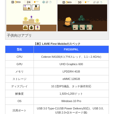
子供向けアプリ
【表】LAVIE First Mobileのスペック
型名
FM150/PAL
CPU
Celeron N4100(4コア/4スレッド、1.1～2.4GHz)
GPU
UHD Graphics 600
メモリ
LPDDR4 4GB
ストレージ
eMMC 128GB
ディスプレイ
10.1型IPS液晶、タッチ操作対応
解像度
1,920×1,200ドット
OS
Windows 10 Pro
USB 3.0 Type-C(USB Power Delivery対応)、USB 3.0、
汎用ポート
USB 2.0×2(キーボード側)