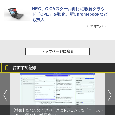
ベルレス 650mlPET×24本
￥250
￥810
NEC、GIGAスクール向けに教育クラウ
￥2,009
ド「OPE」を強化。新Chromebookなど
も投入
2021年2月25日
トップページに戻る
おすすめ記事
【特集】あなたのPCスペックにドンピシャな「ローカル
LLM」の選び方と快適化テク