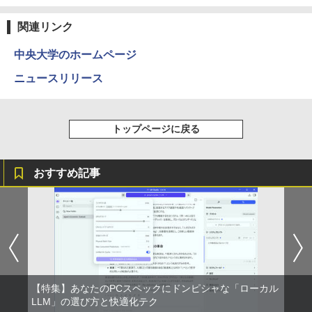
（1920x1080） HDMI指定可 ノングレア
Anker Soundcore P31i ブラック
BRUCE WAYNE feat. Flo Milli, ATL Jacob
異世界居酒屋「のぶ」(22) (角川コミックス・
EIZO IIYAMA 三菱 富士通 NEC IO-DATA
￥5,170
[Explicit]
エース)
関連リンク
【Amazon.co.jp限定】 い・ろ・は・す 2L P
Dell HP PHILIPS等 液晶ディスプレイ
ET ラベルレス ×8本
￥5,990
【中古】
￥250
￥832
中央大学のホームページ
￥1,112
￥4,480
ニュースリリース
給与小六法 令和9年版 [ 一般財団法人
3
人事行政研究所 ]
Anker Soundcore Liberty 5 ミッドナイトブ
On My Road (Stadium ver.)
ONE PIECE モノクロ版 115 (ジャンプコミッ
ラック
クスDIGITAL)
by Amazon 天然水ラベルレス 2L×9本
ASUS エイスース 液晶ディスプレイ Ey
￥11,000
3
￥250
トップページに戻る
e Care [ 21.45型 / フルHD(1920×1080) /
￥14,990
￥594
￥1,117
ワイド ] ブラック VP227HF
￥10,980
おすすめ記事
【3千円以上送料無料】タッチペンで音が
4
【2026年アップグレード版】AOKIMI ワイヤ
On My Road (Stadium ver.)
HUNTER×HUNTER モノクロ版 39 (ジャンプ
聞ける!はじめてずかん1000 英語つき／
レスイヤホン bluetooth イヤホン V12 小型
コミックスDIGITAL)
by Amazon 炭酸水 ラベルレス 500ml ×24本
小学館辞典編集部
軽量 ブルートゥースHi-Fi 最大36時間再生 ぶ
強炭酸水 ペットボトル 500ミリリットル (Sm
￥250
【1,000円クーポン＋ポイント最大31.5%
4
るーとゅーす コードレス ENCノイズキャン
art Basic)
￥572
￥5,478
還元！】ゲーミングモニター 23.8インチ
セリング 自動ペアリング Type-C充電 マイク
フルHD(1920×1080) IPS 144Hz 103%sR
付き 防水 タッチ式音量調整 スポーツ/通勤/通
￥1,625
GB 1500:1コントラスト比 300cd 高色精
学/WEB会議(ホワイト)
度 低ブルーライト フリッカーフリー Ad
ative Sync対応HDMI1.4×2 DP1.2×1 3年
BUGS LIFE
スーパーの裏でヤニ吸うふたり 9巻 (デジタル
薬屋のひとりごと 17巻 【電子書籍】[ 日
5
￥1,964
保証 KTC H24B9S
【特集】あなたのPCスペックにドンピシャな「ローカル
版ビッグガンガンコミックス)
向夏 ]
コカ・コーラ やかんの麦茶 from 爽健美茶 ラ
LLM」の選び方と快適化テク
ベルレス 650mlPET×24本
￥250