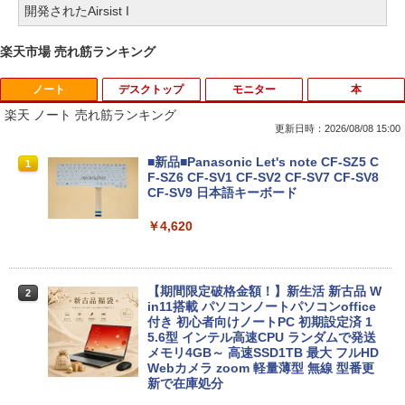
開発されたAirsist I
楽天市場 売れ筋ランキング
ノート
デスクトップ
モニター
本
楽天 ノート 売れ筋ランキング
更新日時：2026/08/08 15:00
■新品■Panasonic Let's note CF-SZ5 C
1
F-SZ6 CF-SV1 CF-SV2 CF-SV7 CF-SV8
CF-SV9 日本語キーボード
￥4,620
【期間限定破格金額！】新生活 新古品 W
2
in11搭載 パソコンノートパソコンoffice
付き 初心者向けノートPC 初期設定済 1
5.6型 インテル高速CPU ランダムで発送
メモリ4GB～ 高速SSD1TB 最大 フルHD
Webカメラ zoom 軽量薄型 無線 型番更
新で在庫処分