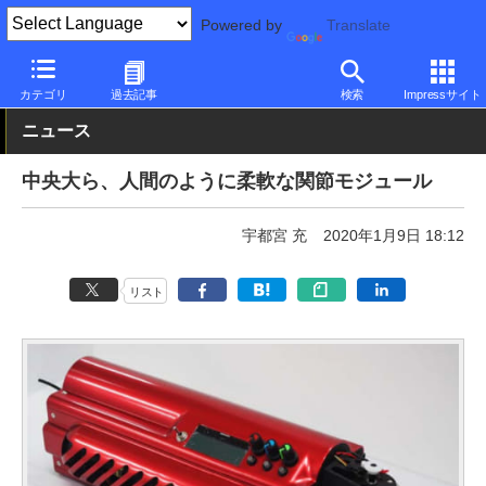
Powered by
Translate
PC Watch
市場
技術
その他
カテゴリ
過去記事
検索
Impressサイト
ニュース
中央大ら、人間のように柔軟な関節モジュール
宇都宮 充
2020年1月9日 18:12
リスト