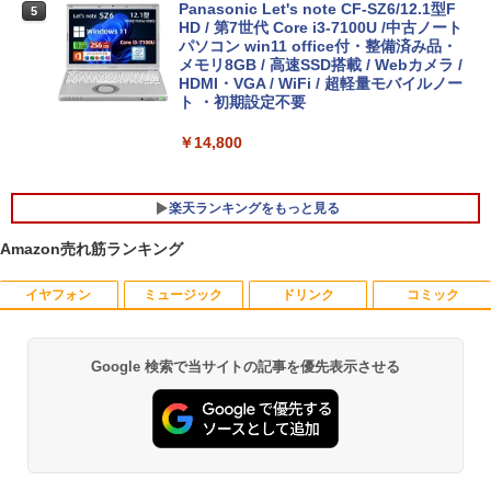
Panasonic Let's note CF-SZ6/12.1型F
5
HD / 第7世代 Core i3-7100U /中古ノート
パソコン win11 office付・整備済み品・
メモリ8GB / 高速SSD搭載 / Webカメラ /
HDMI・VGA / WiFi / 超軽量モバイルノー
ト ・初期設定不要
￥14,800
楽天ランキングをもっと見る
Amazon売れ筋ランキング
イヤフォン
ミュージック
ドリンク
コミック
【中古良品】【安心保証】PHILIPS 223V
月刊少女野崎くん（18）特装版 セレク
1
1
5L 21.5 インチフル HD 液晶モニター HD
ト小冊子「堀と鹿島編」付き （SEコミッ
MI VGA 入力 角度調整可能
クスプレミアム） [ 椿いづみ ]
Google 検索で当サイトの記事を優先表示させる
Anker Soundcore P40i オフホワイト
BRUCE WAYNE feat. Flo Milli, ATL Jacob
by Amazon 天然水 ラベルレス 500ml ×24本
薬屋のひとりごと 17巻 (デジタル版ビッグガ
￥4,200
￥1,650
[Explicit]
富士山の天然水 バナジウム含有 水 ミネラル
ンガンコミックス)
ウォーター ペットボトル 静岡県産 500ミリリ
￥7,990
ットル (Smart Basic)
￥250
￥770
【超特価】厳選大手メーカー 液晶モニタ
【 限定生産・特典つき 】YUZURU2027
2
2
￥1,380
ー シークレット 22-23型ワイド フルHD
羽生結弦カレンダー壁掛け版 [ 能登 直 ]