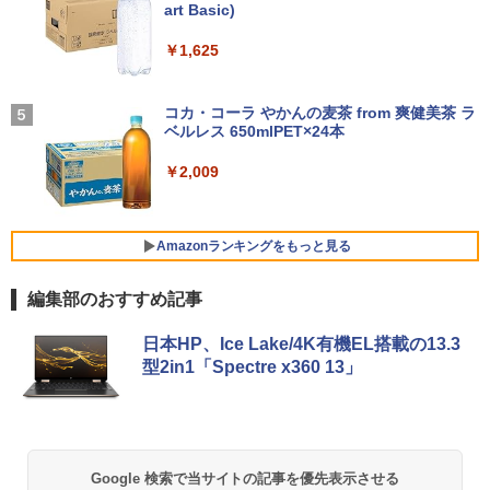
備済み
D256GB HDD500GB｜ デスクトップ Mi
るーとゅーす コードレス ENCノイズキャン
art Basic)
￥1,689
crosoft office 第8世代以降｜セット購入
セリング 自動ペアリング Type-C充電 マイク
可能｜デスクトップ 中古｜中古PC
付き 防水 タッチ式音量調整 スポーツ/通勤/通
￥14,555
￥1,625
学/WEB会議(ホワイト)
モニター 21.5インチ/23.8インチ/27イン
4
￥34,800
チ フルhd 高画質 100Hz VA ノングレア
On My Road (Stadium ver.)
￥1,964
非光沢 スピーカー内蔵 3年保証 ディスプ
コカ・コーラ やかんの麦茶 from 爽健美茶 ラ
【 限定生産・特典つき 】YUZURU2027
5
レビュー投稿 5年保証｜MS Office 2024
レイ パソコンモニター PCモニター フル
ベルレス 650mlPET×24本
4
￥250
羽生結弦カレンダー卓上版 [ 能登 直 ]
H&B 搭載｜中古 ノートパソコン Windo
ハイビジョン 21インチ 液晶モニター ア
ws11 Office付｜スペック Core i5 第7世
デスクトップパソコン Windows11 Offic
イリスオーヤマ DT-JF *
Xiaomi シャオミ REDMI Buds 8 Lite ワイヤ
4
￥2,009
￥2,750
代 メモリ 8GB 大容量 HDD 500GB テン
e付き パソコン 新品｜インテル 第14世代
レスイヤホン Bluetooth 5.4 ノイズキャンセ
キー DVDドライブ搭載 CD DVD 再生可
Core i5-6500 i5 i7-14700F｜ SSD 256G
リング ANC 36時間再生
￥11,980
｜中古パソコン 中古ノートパソコン 中古
B～2TB｜メモリ 8～64GB DDR4/5｜ デ
PC オフィス搭載
スクトップPC 2年保証 激安 高性能 ゲー
￥3,480
Amazonランキングをもっと見る
ム 本体のみ PC 高スペッ 初期設定済み
￥19,800
【2026年最新改良版・高級金属製】【タ
5
￥45,700
編集部のおすすめ記事
ッチ選択】モバイルモニター 15.6インチ
タッチパネル ワイヤレス接続 電池内蔵
薬屋のひとりごと 17巻 (デジタル版ビッグガ
自立スタンド モバイルモニター スタンド
日本HP、Ice Lake/4K有機EL搭載の13.3
ンガンコミックス)
MS限定クーポンあり! 【Win11正式対
ゲーミングモニター 1080PフルHD 高画
5
型2in1「Spectre x360 13」
応】Webカメラ&テンキー付き ノートパ
【中古】初心者も安心！おまかせゲーミ
質 デュアルモニター サブモニター ポー
5
￥770
ソコン 中古 パソコン メモリ 8GB 最大3
ングセット SILVER 中古デスクトップPC
タブルモニター 選べる9パータン
2GB 新品 SSD 256GB 高性能 第8世代 C
eスポーツ入門 Geforce GT1030搭載！
ore i5搭載 DVD 中古ノートパソコン Win
Win11 Office 24型液晶 ゲーミングキー
￥14,580
dows11 Pro 店長オススメ おまかせ 15.6
ボード・マウス[8世代 Corei5 8GB SSD2
型 無線LAN office付き 2026 福袋 ギフト
56GB]：良品
異世界居酒屋「のぶ」(22) (角川コミックス・
Google 検索で当サイトの記事を優先表示させる