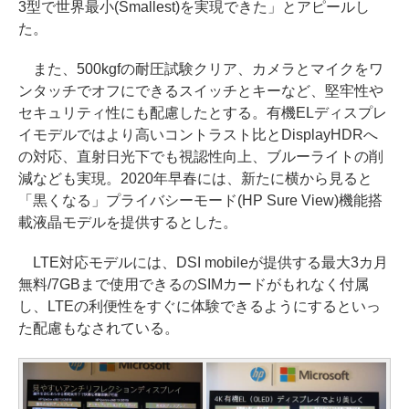
3型で世界最小(Smallest)を実現できた」とアピールし
た。
また、500kgfの耐圧試験クリア、カメラとマイクをワ
ンタッチでオフにできるスイッチとキーなど、堅牢性や
セキュリティ性にも配慮したとする。有機ELディスプレ
イモデルではより高いコントラスト比とDisplayHDRへ
の対応、直射日光下でも視認性向上、ブルーライトの削
減なども実現。2020年早春には、新たに横から見ると
「黒くなる」プライバシーモード(HP Sure View)機能搭
載液晶モデルを提供するとした。
LTE対応モデルには、DSI mobileが提供する最大3カ月
無料/7GBまで使用できるのSIMカードがもれなく付属
し、LTEの利便性をすぐに体験できるようにするといっ
た配慮もなされている。