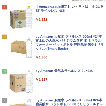
145U メモリ8GB / 16GB / 32GB SSD M.
11 Pro 動作より高速 4K×3画面出力 ミニ
ワイト色 スピーカー搭載 プリンストン
ターズA） [ ナガノ ]
Anker Soundcore P40i オフホワイト
BRUCE WAYNE feat. Flo Milli, ATL Jacob
【Amazon.co.jp限定】 い・ろ・は・す 2L P
2 PCIe256GB / 512GB / 1TB Windows1
パソコン HDMI2.0+DP1.4 静音性 小型pc
[Explicit]
ET ラベルレス ×8本
1 Pro 64bit【送料無料】【1年保証】
豊富な端子Type-C USB3.2 有線LAN WI
￥4,050
￥3,630
￥7,990
FI5/BT4.2 省電力 オフィス/学習向け P2
￥250
￥1,112
￥15,800
￥33,800
【タッチ式選べる 携帯式】モバイルモニ
100日後に英語がものになる1日10分 ネ
2
2
ター 14インチ フルHD IPSパネル 非光沢
イティブ英語書き写し [ ブレット・リン
Anker Soundcore P31i ブラック
BRUCE WAYNE feat. Flo Milli, ATL Jacob
by Amazon 天然水 ラベルレス 500ml ×24本
【マラソンセール期間中ポイント5倍】
タッチ式/非タッチ式選択可能 Type-C対
ゼイ ]
2
[Explicit]
富士山の天然水 バナジウム含有 水 ミネラル
【OSなし】 中古ノートパソコン 第8世代
【全商品10%OFF+P5倍】Dell OptiPlex
応 HDMI VESA対応 モニター 持ち運び
2
ウォーター ペットボトル 静岡県産 500ミリリ
￥5,990
Core i5 富士通 LIFEBOOK A579/B メモ
3070 Micro 第9世代 Core i5 Windows1
サブディスプレイ デュアルモニター テレ
￥1,980
ットル (Smart Basic)
￥250
リ8GB HDD500GB 15.6インチ HDMI テ
1 Pro メモリ 8GB/16GB SSD 256GB/51
ワーク ミニPC対応 EVICIV
ンキー DVD-ROM 初期設定済 すぐ使え
2GB USB無線LANアダプター付属 HDMI
￥1,380
る 7日保証 送料無料 2営業日以内に発送
DisplayPort WPS Office付き デスクト
￥11,999
ップパソコン ミニPC 中古パソコン 小型
楽譜 【取寄品】UN275 輸入 フラッシン
3
コンパクト デスクトップPC
Anker Soundcore Liberty 5 ミッドナイトブ
見知らぬ糸
￥17,980
グ・ウィンズ【メール便不可商品】【沖
ラック
by Amazon 天然水ラベルレス 2L×9本
縄・離島以外送料無料】
￥35,000
￥250
【期間限定5%OFFクーポン 8/12 10時ま
3
￥14,990
￥1,117
で】 モニター 27インチ 100Hz FHD VA
￥30,030
＼★最大2555円OFFクーポン★／【テン
パネル スピーカー搭載 ブルーライト軽減
3
キー搭載内蔵】中古ノートパソコン 東芝
ノングレアタイプ 壁掛け対応 省スペース
dynabook B55 シリーズ 15.6インチ Co
超得2,500円OFF&P2倍｜Windows11正
角度調整 高視野角 178° Adaptive-Sync
3
re i5 第6世代 メモリ8 GSSD128G Wind
式対応｜楽天1位｜最大180日保証｜CPU
対応 MAXZEN MJM27CH02-F100
【2026年アップグレード版】AOKIMI ワイヤ
On My Road (Stadium ver.)
オレンジページ 2026 10/17号増刊＜グレ
4
ows11 DVDドライブ Bluetooth HDMI O
第8世代｜HP 中古デスクトップパソコン
レスイヤホン bluetooth イヤホン V12 小型
by Amazon 炭酸水 ラベルレス 500ml ×24本
ー＞ [雑誌]
ffice付き 中古パソコン 中古ノートPC 整
Windows11 office付き｜メモリ8GB SS
軽量 ブルートゥースHi-Fi 最大36時間再生 ぶ
強炭酸水 ペットボトル 500ミリリットル (Sm
￥13,980
￥250