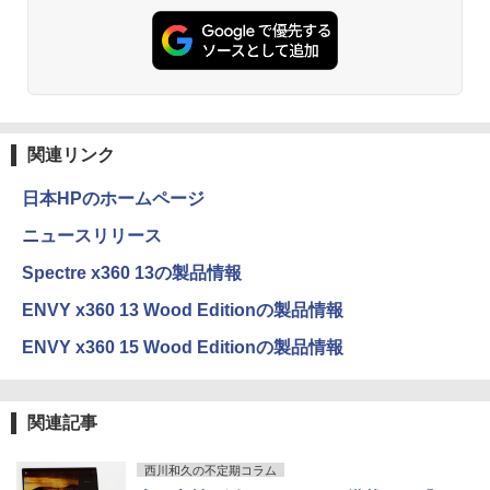
エース)
￥29,800
￥65,980
￥832
ONE PIECE モノクロ版 115 (ジャンプコミッ
クスDIGITAL)
関連リンク
￥594
日本HPのホームページ
ニュースリリース
HUNTER×HUNTER モノクロ版 39 (ジャンプ
Spectre x360 13の製品情報
コミックスDIGITAL)
ENVY x360 13 Wood Editionの製品情報
￥572
ENVY x360 15 Wood Editionの製品情報
スーパーの裏でヤニ吸うふたり 9巻 (デジタル
版ビッグガンガンコミックス)
関連記事
￥810
西川和久の不定期コラム