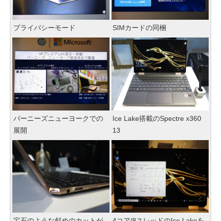
プライバシーモード
SIMカードの同梱
バーニーズニューヨークでの
Ice Lake搭載のSpectre x360
展開
13
宝石のような斜めのカットが
4コア/8スレッドのIce Lakeを