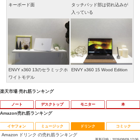
キーボード面
タッチパッド部は切れ込みが
入っている
ENVY x360 13のセラミックホ
ENVY x360 15 Wood Edition
ワイトモデル
楽天市場 売れ筋ランキング
ノート
デスクトップ
モニター
本
Amazon売れ筋ランキング
イヤフォン
ミュージック
ドリンク
コミック
【今だけ】全品ポイント10倍 お買い物マ
「3500U/4300Uより速い」 NiPoGi ミニ
【中古良品】【安心保証】Princeton 21.
ちいかわ なんか小さくてかわいいやつ
1
1
1
1
Amazon ドリンク の売れ筋ランキング
ラソン★8/4～8/11★中古パソコン ノー
pc Ryzen Embedded R2544初登場 8G
5型ワイドカラー液晶ディスプレイ PTF
（7）なんか飛び出ていろいろ貼れるフォ
トPC Lenovo ThinkPad E590 Core i3 8
B+256GB 4TB拡張可 mini pc Windows
WDE-22W / PTFBDE-22W ブラック/ ホ
トアルバム付き特装版 （講談社キャラク
更新日時：2026/08/09 12:06