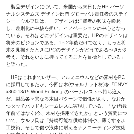
製品デザインについて、米国から来日したHP パーソ
ナルシステムズ デザイン部門 グローバル責任者のステイ
シー・ウルフ氏は、「デザインは消費者の興味を喚起
し、差別化の中核を担い、イノベーションの中心となっ
ている。それほどにデザインは重要だ。HPのデザインは
将来のビジョンである。1～2年後だけでなく、もっと将
来を見据えたときにPCのデザインがどうであるべきかを
考え、それをいまに持ってくることを目標としている」
と語った。
HPはこれまでレザー、アルミニウムなどの素材をPC
に採用してきたが、今回は木(ウォルナット材)を「ENVY
x360 13/15 Wood Edition」のパームレストへ持ち込ん
だ。製品各々異なる木目パターンで個性があり、なおか
つタッチパッドもシームレスに実現している。「なぜ(数
年前ではなく)今、木材を採用できたか」という質問につ
いて、ウルフ氏は「持続可能な供給体制や、薄くする加
工技術、そして傷や液体に耐えるナノコーティング技術