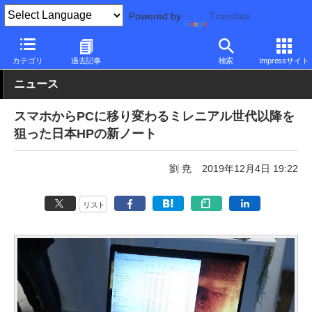
Powered by
Translate
PC Watch
パソコン/タブレット/スマートフォン
2in1
HP
カテゴリ
過去記事
検索
Impressサイト
ニュース
スマホからPCに移り変わるミレニアル世代以降を
狙った日本HPの新ノート
劉 尭
2019年12月4日 19:22
リスト