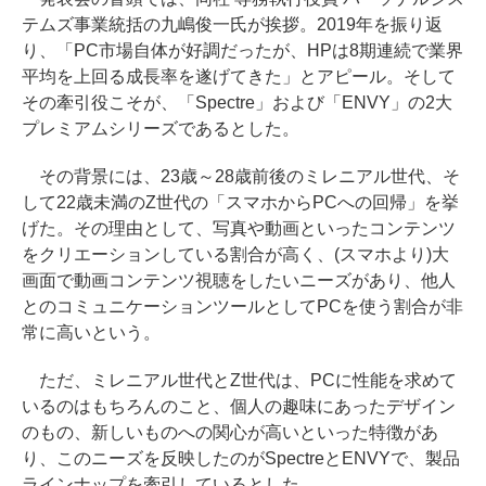
テムズ事業統括の九嶋俊一氏が挨拶。2019年を振り返
り、「PC市場自体が好調だったが、HPは8期連続で業界
平均を上回る成長率を遂げてきた」とアピール。そして
その牽引役こそが、「Spectre」および「ENVY」の2大
プレミアムシリーズであるとした。
その背景には、23歳～28歳前後のミレニアル世代、そ
して22歳未満のZ世代の「スマホからPCへの回帰」を挙
げた。その理由として、写真や動画といったコンテンツ
をクリエーションしている割合が高く、(スマホより)大
画面で動画コンテンツ視聴をしたいニーズがあり、他人
とのコミュニケーションツールとしてPCを使う割合が非
常に高いという。
ただ、ミレニアル世代とZ世代は、PCに性能を求めて
いるのはもちろんのこと、個人の趣味にあったデザイン
のもの、新しいものへの関心が高いといった特徴があ
り、このニーズを反映したのがSpectreとENVYで、製品
ラインナップを牽引しているとした。