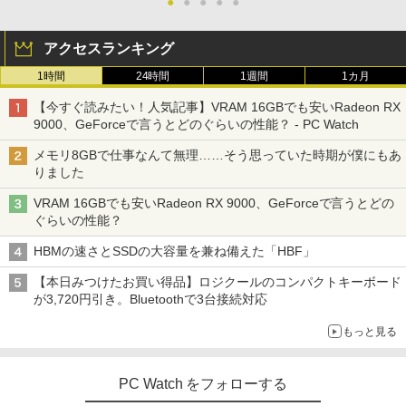
●
●
●
●
●
アクセスランキング
1時間
24時間
1週間
1カ月
【今すぐ読みたい！人気記事】VRAM 16GBでも安いRadeon RX
9000、GeForceで言うとどのぐらいの性能？ - PC Watch
メモリ8GBで仕事なんて無理……そう思っていた時期が僕にもあ
りました
VRAM 16GBでも安いRadeon RX 9000、GeForceで言うとどの
ぐらいの性能？
HBMの速さとSSDの大容量を兼ね備えた「HBF」
【本日みつけたお買い得品】ロジクールのコンパクトキーボード
が3,720円引き。Bluetoothで3台接続対応
もっと見る
PC Watch をフォローする