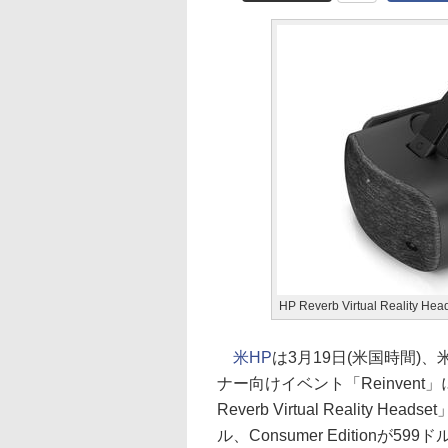
HP Reverb Virtual Reality Hea
米HP
は3月19日(米国時間
ナー向けイベント「Reinvent
Reverb Virtual Reality He
ル、Consumer Edition