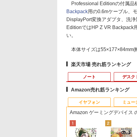
Professional Editio
Backpack
用の0.6mケーブル、モーシ
DisplayPort変換アダプタ、
EditionではHP Z VR B
い。
本体サイズは55×177×84mm(
楽天市場 売れ筋ランキング
ノート
デスク
Amazon売れ筋ランキング
1
1
1
1
2
2
2
2
イヤフォン
ミュー
Amazon ゲーミングデバイス