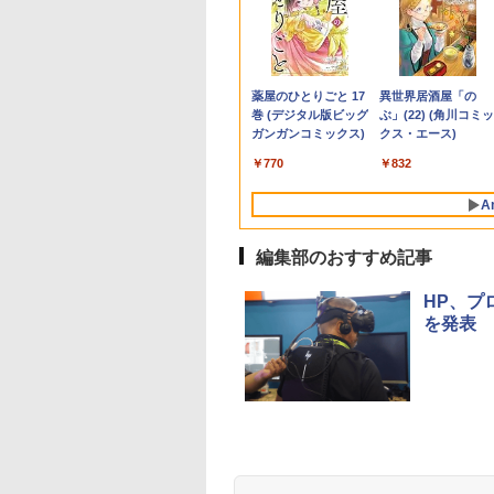
【★最大100%ポイント】
NiPoGi ミニpc Intel
★PHILIPS / フィリップス
ゼンリン住宅地図 B4判
【★最大100%ポ
【今だけP10倍！
KEEPTIME モバ
杖と剣のウィスト
【新生活応援・2026】
N5030 【2026新モデル・
16:9 フルHD VA ディスプ
東京都 東京都港区 発行年
おまかせ 中古パ
元！】一体型デス
ター 15.6インチ
（16） 【電子書籍
【Office 2019 H&B】
業界超ミニ】 最大3.1Hz
レイ 液晶モニター
月202604 13103011I
Windows XP 快適 
プパソコン VETES
1920*1080 モバ
森藤ノ ]
NEC VersaPro/第4世代
mini pc Windows11 Pro
221S9A/11 [21.5インチ ブ
新品バッテリー搭
液晶 第2世代Core 
スプレイ ポータ
￥9,999
￥29,900
￥10,120
￥25,740
￥17,800
￥39,900
￥10,385
￥594
Core i5/メモリ:
12GB+256GB SSD (4TB
ラック]【PCモニター・
SSD128GB メモ
Windows11搭載 O
ター IPS液晶パネ
Anker Soundcore
BRUCE WAYNE feat.
【Amazon.co.jp限
薬屋のひとりごと 17
Anker Soundcore
BRUCE WAYNE feat
by Amazon 天然水
異世界居酒屋「の
4GB/8GB/16GB/SSD:128GB/256GB/512GB/
拡大可能) 4K 静音 高速熱
液晶ディスプレイ】【送
15.6インチ DVD
き メモリ8GB
沢画面 薄型 軽量 
P40i オフホワイト
Flo Milli, ATL Jacob
定】 い・ろ・は・す
巻 (デジタル版ビッグ
P31i ブラック
Flo Milli, ATL Jacob
ラベルレス 500ml
ぶ」(22) (角川コミッ
型/USB 3.0/DVD/SDカー
放散 小型超軽量ミニパソ
料無料】
無線LAN 中古PC
SSD256GB 初
ット保護カバー付き
[Explicit]
2L PET ラベルレス
ガンガンコミックス)
[Explicit]
×24本 富士山の天然
クス・エース)
ドスロット/Wi-Fi/Office/
コン豊富なインターフェ
パソコン 安心保証
USB2.0 Wi-Fi無
Type-C ミニHDMI
￥7,990
￥5,990
×8本
水 バナジウム含有 
無線マウス/中古 パソコ
ース USB3.2/HDMI 2.0×2
応 キーボード＆
￥250
￥1,112
￥770
￥250
￥1,380
￥832
ミネラルウォーター
ン/中古PC ノートパソコ
高速2.4G/5GWi-Fi BT4.2
属 在宅勤務 学生向
ペットボトル 静岡県
ン/Windows11
省電力 小型パソコン
心者向け 高性能P
A
産 500ミリリットル
(Smart Basic)
編集部のおすすめ記事
HP、プロ
を発表