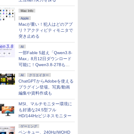
レビュー投稿 5年保証｜
「楽天ランキング1位」 デスク
ゲーミングモニター 24.5
キングダム 80 （ヤングジ
中古パソコン 中古 ノート
アイコム ポータブルデ
【送料無料】JISハンドブ
2026モデル 【 ビジネスパソコ
フルHD 15.6インチ 良品
液晶ディスプレイ アイ・
魔王城の料理番 〜コワモ
Dell OptiPlex 3050 SFF 
MS Office 20
【5倍ポイント】
お経に記され
S Office 2024 H&B 搭
トップパソコン Windows11
ンチ FHD 240Hz 1ms
ャンプコミックス） [ 原
パソコン Office付き
ィスプレイ RT1051 RT-
ック 生コンクリート
ン 】 Core i5 14400 Ryzen 5
Lenovo ThinkPad L15
オー・データ LCD-
テ魔族ばかりだけど、ホ
代 Core i5 メモリ16GB SS
載｜Microsoft
モバイルモニター
か 仏教レコー
Mac Info
載｜中古ノートパソコン
Office付き パソコン 新品｜イン
ast IPSパネル
久 ]
Win11正式対応 テンキー
1051 IC-7300MK2 モニタ
2026／日本規格協会／編
5600GT Core Ultra 5 225 高速
Gen2 (Type-20X4) /
D221SV-F/S LCD-
ワイトな職場です〜 6巻
256GB Office付き HDMI
Book 2 中
ンチ 2.5K(256
大雲 ]
Apple
indows11 Office付｜テ
ル 第14世代 Core i5-4590 i5
DMI2.0×1 DP1.4×1
webカメラ 事務作業 デー
ー
SSD NVMe M.2搭載
Windows11/ 卓越性能 第
D221SV-F/S [「5年保証」
【電子書籍】[ ワイエム系
Windows11 デスクトップ
パソコン Wind
立型 超軽量60
29,800
45,700
12,980
770
￥30,000
￥13,200
￥27,940
￥89,800
￥34,990
￥14,980
￥792
￥27,800
￥39,800
￥15,999
￥1,650
GB/512GB/1TB/USB
キー DVD 搭載｜Core
7-14700F｜ SSD 256GB～2TB
daptive Sync対応 フリ
Macが重い！犯人はどのアプ
タ入力 初心者 訳あり
Windows11 / Windows10 デ
11世代Core i5-1135G7/
100Hz対応フリースタイ
]
コン 中古パソコン
Office付 13.5
100％sRGB
5 第7世代 メモリ 8GB
メモリ 8～64GB DDR4/5｜ デ
ッカーフリー ブルーライ
Windows11 Pro 東芝
スクトップ パソコン
8GB/ 爆速NVMe式
ルスタンド21.5型液晶]
第8世代 メモリ 
レス 画像比調
リ？アクティビティモニタで
SSD 256GB｜店長厳選
スクトップPC 2年保証 激安 高
トカット モニター ディス
dynabook B65/EP Core
256GB-SSD/ カメラ/ 無線
256GB｜WE
縦横比16:10 
突き止める
ice/
enovo ThinkPad 15.6型
性能 ゲーム 本体のみ PC 高スペ
プレイ MAXZEN
i5 8GB 15.6インチ 中古
Wi-Fi6/ Office付き/
線 Wi-Fi 顔認
ネル VESA対
luetooth Wi-Fi 無線｜
ッ 初期設定済み
GM25IC04-F240
パソコン ノートパソコン
Win11【中古ノートパソ
純正キーボー
ト 無輝点保証 
AI
中古 パソコン 中古PC
コン 中古パソコン 中古
フェス サーフ
収納ケース付き 
一部Fable 5超え「Qwen3.8-
ord Excel
PC】税込送料無料 あす楽
トパソコン
Max」8月12日ダウンロード
対応 即日発送
可能に！Qwen3.8-27Bも順
次
AI
クリエイター
ChatGPTからAdobeを使える
プラグイン登場。写真/動画
編集や資料作成も
MSI、マルチモニター環境に
も好適な24.5型フル
HD/144Hzビジネスモニター
ゲーミング
ベンキュー、240Hz/WQHD