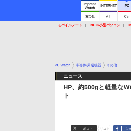
モバイルノート
NUC/小型パソコン
M
SSD
キーボード
マウス
PC Watch
半導体/周辺機器
その他
ニュース
HP、約500gと軽量なWi
ト
ポスト
リスト
シ