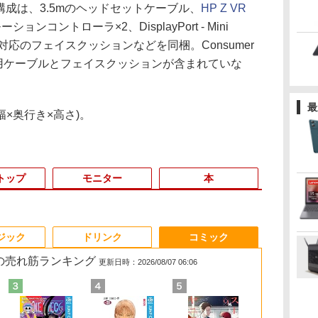
nの付属品構成は、3.5mのヘッドセットケーブル、
HP Z VR
ョンコントローラ×2、DisplayPort - Mini
洗浄対応のフェイスクッションなどを同梱。Consumer
ackpack用ケーブルとフェイスクッションが含まれていな
最
幅×奥行き×高さ)。
トップ
モニター
本
3
3
3
3
4
4
4
4
5
5
5
5
ジック
ドリンク
コミック
 の売れ筋ランキング
更新日時：2026/08/07 06:06