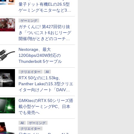
量子ドット有機ELの26.5型
ゲーミングモニターなど3機
種
ゲーミング
ガチくんに! 第427回切り抜
き「ついにスト6おじリーグ
開催/翔がときどのコーチ就
任など」
Nextorage、最大
120Gbps/240W対応の
Thunderbolt 5ケーブル
クリエイター
AI
RTX 50なのに1.53kg、
Panther Lakeの15.3型クリエ
イター向けノート「DAIV
Z5」
GMKtecのRTX 50シリーズ搭
載小型ゲーミングPC、日本
でも発売へ
AI
ゲーミング
クリエイター