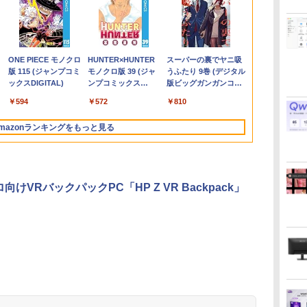
イント】
大量還
イルモニ
リア
HP ProBook 450 G3 15.6
【エントリーでポイント
モニター台 ラック ヴィト
歴史地理学事典 [ 歴史地
【マラソン限定価格】中
【1500円OFFクーポン】
【10%OFFクーポン】
はじめての世界名作えほ
超得2,000円OFF&P2倍｜
【★最大100%ポイント】
【お買い物マラソ開催
80代になるとたいていボ
ソコン
クトッ
】[ 大
インチ Core i5 メモリ
100％還元チャンス】
【玄関先迄納品】 ニトリ
理学会 ]
古 HP 470 G7 Core i5
【マウス＋キーボード付
KOORUIモニター 21.5イ
ん あかいえほんのおう
高画質フルHD｜
【Win11正式対応】Dell
中！P最大31.5%還元】5
ケるか死ぬ。70代は神様
M
イ
Corei3
A 22型
イルディ
16GB SSD 256GB Office
GMKtec G10 ミニ
10210U 第10世代 メモリ
属】デスクトップパソコ
ンチ 120Hz サブモニター
ち（1～40巻） （0） [ 中
Microsoft Office搭載｜
OptiPlex 3080 SFF/第10
年保証/Type-C/100Hz 24
から与えられた特別な時
F
泰
￥1,790
￥26,400
載 高速
i5
ブルモニ
付き Webカメラ WiFi テ
PC【AMD Ryzen 5
8GB
ン 中古 パソコン
FHD ゲーミングモニター
脇 初枝 ]
最大180日保証｜Core i5
世代 Core i5/メモ
インチ モニター USB-C
間 （幻冬舎新書） [ 林真
W
テ
H
￥24,800
￥61,999
￥24,800
￥39,800
￥9,980
￥26,400
￥29,800
￥45,800
￥11,999
￥1,034
￥
￥
￥
￥
リ4G
ffice付
ル 非光
ンキー Windows11 中古
3500U DDR4 16GB
SSD256GB+HDD1TB 17
Microsoft Office付き 初
pcモニター VAパネル 液
第8世代｜メモリ8GB
リ:8GB/16GB/32GB/SSD:256
IPSパネル スピーカー内
理子 ]
ン
i
A
.
Anker Soundcore
On My Road
by Amazon 炭酸水
ONE PIECE モノクロ
【2026年アップグレ
On My Road
by Amazon 天然水
HUNTER×HUNTER
Xiaomi シャオミ
BUGS LIFE
コカ・コーラ やかんの
スーパーの裏でヤニ吸
1TB/15.6
ドライブ
マグネ
ノートパソコン
512GB/256GB/1T SSD】
インチ フルHD
期設定不要 ストレージ 最
晶ディスプレイ 1080P 高
SSD256GB｜中古ノート
3.2/DP/HDMI/Wi-fi/2画面
蔵 HDR10 Adaptive
i
｜
Liberty 5 ミッドナイ
(Stadium ver.)
ラベルレス 500ml
版 115 (ジャンプコミ
ード版】AOKIMI ワ
(Stadium ver.)
ラベルレス 2L×9本
モノクロ版 39 (ジャ
REDMI Buds 8 Lite ワ
麦茶 from 爽健美茶 ラ
うふたり 9巻 (デジタル
 ノート
期設定済み
 USB
4C/8T 3.7GHz 64GB 16T
Windows11 Pro 無線
大1TB メモリ32GB
画質 アイケア
パソコン Windows11
出
Sync VESA対応 チルト調
￥250
トブラック
×24本 強炭酸水 ペッ
ックスDIGITAL)
イヤレスイヤホン
ンプコミックス
イヤレスイヤホン
ベルレス
版ビッグガンガンコミ
線LAN対
拡張 Windows11 Pro
LAN Wi-Fi WEBカメラ
Corei5 第9世代 HP
ps4/ps5/switch対応
office付き｜中古ノート
力/Windows11/Windows10/Off
整可 オフィス用PCモニタ
L
￥250
￥250
￥1,117
水
トボトル 500ミリリ
bluetooth イヤホン
DIGITAL)
Bluetooth 5.4 ノイズ
650mlPET×24本
ックス)
マウス付
8K/4K 3画面出力 LAN *2
DVDドライブ テンキー 有
Prodesk 400 G6 SF デス
（HDMI/VGA/VESA対
パソコン｜ノートパソコ
中古 デスクトップ デスク
ー フレームレス Type-
B
M
￥14,990
￥1,625
￥594
￥1,964
￥572
￥2,980
￥2,009
￥810
ットル (Smart
V12 小型軽量 ブルー
キャンセリング ANC
け 初
WiFi5 Bluetooth5.0
線LAN 9WY16PA#ABJ 1
クトップ 中古パソコン
応） Free-sync オーディ
ン Microsoft Office付き
トップPC
C/HDMIポート 高画質
Basic)
トゥースHi-Fi 最大
36時間再生
C 新品
Nucbox みにpc Ryzen 5
年保証 レビュー特
Windows11 Pro pc
オ端子
｜ノートパソコン
FHD フルHD 液晶モニタ
W
mazonランキングをもっと見る
36時間再生 ぶるーと
N95/N97/N100/4300U/N150
典:WPS Office Bランク
Windows11 第8世代｜パ
ー Minifire MF24X3C
ゅーす コードレス
より高性能
ノートパソコン
ソコン
ENCノイズキャンセ
リング 自動ペアリン
グ Type-C充電 マイ
向けVRバックパックPC「HP Z VR Backpack」
ク付き 防水 タッチ式
音量調整 スポーツ/通
勤/通学/WEB会議(ホ
ワイト)