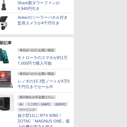
Shark製タワーファンが
9,940円引き
Ankerのソーラーパネル付き
監視カメラが4千円引き
新記事
本日みつけたお買い得品
モトローラのスマホが約1万
7,000円で購入可能
本日みつけたお買い得品
レノボの15.3型ノートが4万5
千円引きでセール中
6
6
6
6
7
7
7
7
8
8
8
8
9
9
9
西川和久の不定期コラム
AI
ミニPC・UMPC
自作PC
ゲーミング
超小型11LにRTX 5080！
ZOTAC「MAGNUS ONE」最
上位機の実力を探る