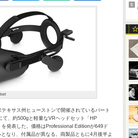
dset
)、米テキサス州ヒューストンで開催されているパート
」にて、約500gと軽量なVRヘッドセット「HP
adset」を発表した。価格はProfessional Editionが649ド
が599ドルとなり、付属品が異なる。両製品ともに4月後半よ