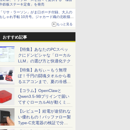
牛鉄板ステーキ定食」を発売
「リサ・ラーソン」がま口ポーチ付録、大人の
おしゃれ手帖 10月号。ジャカード織の北欧猫デ
ザイン
もっと見る
おすすめ記事
【特集】あなたのPCスペッ
クにドンピシャな「ローカル
LLM」の選び方と快適化テク
【特集】あぢぃ～もう無理
ぽ！千円の闘魂タオルから着
るエアコンまで、夏の冷感グ
ッズ一挙紹介
【コラム】OpenClawと
Qwen3.5-9Bプリインで届い
てすぐローカルAIが動くミニ
PC「SER9 Pro」
【レビュー】給電が途切れな
い優れもの！バッファロー製
Type-C充電器の検証で分か
ったこと