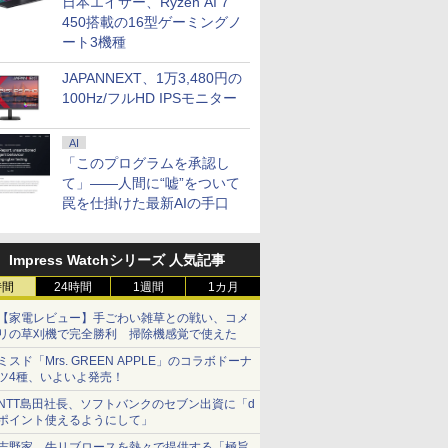
日本エイサー、Ryzen AI 7
450搭載の16型ゲーミングノ
ート3機種
JAPANNEXT、1万3,480円の
100Hz/フルHD IPSモニター
AI
「このプログラムを承認し
て」――人間に“嘘”をついて
罠を仕掛けた最新AIの手口
Impress Watchシリーズ 人気記事
時間
24時間
1週間
1カ月
【家電レビュー】手ごわい雑草との戦い、コメ
リの草刈機で完全勝利 掃除機感覚で使えた
ミスド「Mrs. GREEN APPLE」のコラボドーナ
ツ4種、いよいよ発売！
NTT島田社長、ソフトバンクのセブン出資に「d
ポイント使えるようにして」
吉野家、牛リブロースを熱々で提供する「極旨