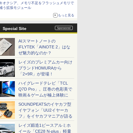
キオクシア、メモリ不足をフラッシュメモリで
補う拡張モジュール
もっと見る
Special Site
AIスマートノートの
iFLYTEK「AINOTE 2」はな
ぜ魅力的なのか？
レイズのプレミアムカー向け
ブランドHOMURAから
「2×9R」が登場！
ハイグレードテレビ「TCL
Q7D Pro」。圧巻の色彩美で
映画＆ゲームが極上体験に
SOUNDPEATSのイヤカフ型
イヤフォン「UU2イヤーカ
フ」をイヤカフマニアが語る
レイズ鍛造1ピースアルミホ
イール「CE28 N-plus」軽量