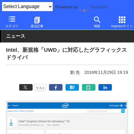
Powered by
Translate
PC Watch
半導体/周辺機器
GPU
Intel
カテゴリ
過去記事
検索
Impressサイト
ニュース
Intel、新規格「UWD」に対応したグラフィックス
ドライバ
劉 尭
2018年11月29日 19:19
リスト