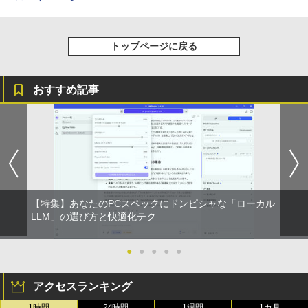
トップページに戻る
おすすめ記事
【特集】あなたのPCスペックにドンピシャな「ローカル
LLM」の選び方と快適化テク
●
●
●
●
●
アクセスランキング
1時間
24時間
1週間
1カ月