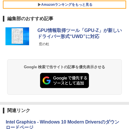
￥998
ニター 非光沢 スピーカー内蔵 HDR/Free
Amazonランキングをもっと見る
Xiaomi シャオミ REDMI Buds 8 Lite ワイヤ
sync/VESA cocopar HG-238
￥14,999
レスイヤホン Bluetooth 5.4 ノイズキャンセ
リング ANC 36時間再生
編集部のおすすめ記事
￥13,999
￥3,480
ノートパソコン 14インチ 新品 Windows
GPU情報取得ツール「GPU-Z」が新しい
5
11 Pro Office搭載 日本語キーボード メ
ドライバー形式“UWD”に対応
モリ 8GB SSD 128GB 256GB 512GB 1
【SALE P5倍】モバイルモニター ゲーミ
5
窓の杜
TB Webカメラ WiFi Bluetooth 選べる
ング 14インチ 1200P パソコン 高画質 W
カラー 14型 薄型 軽量 初心者 学習向け P
UXGA ディスプレイ PC ゲーム 1年保証
C ピンク シルバー 最短当日出荷
軽量 薄型 非光沢 PS5 最新iPhone VESA
内蔵スタンド 180度 カバー付 ノングレア
液晶 IPSパネル USB-C HDMI WT-140LP
￥29,800
Google 検索で当サイトの記事を優先表示させる
-BK
￥14,800
関連リンク
Intel Graphics - Windows 10 Modern Driversのダウン
ロードページ