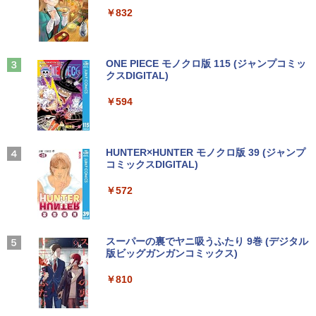
MMC64GB/ 無線LAN/フルHD1920*108
5HM 21.5型 フルHD リフレッシュレート
Anker Soundcore P31i ピンク
￥250
￥832
0/ 5G Softbank/ Webカメラ)【送料無
100Hz VESA 対応 HDMI DisplayPort VG
￥1,112
料】
A モニター 液晶 液晶モニター 液晶ディ
[新品]ブラッククローバー (1-38巻 全巻)
3
￥5,990
スプレイ デル 21.5インチ パソコンモニ
全巻セット
ター 新品
￥12,199
見知らぬ糸
ONE PIECE モノクロ版 115 (ジャンプコミッ
￥18,788
クスDIGITAL)
by Amazon 天然水ラベルレス 2L×9本
￥12,100
￥250
Anker Soundcore Liberty 5 ディープブルー
￥594
￥1,117
【★最大100%ポイント】【第4世代 Cor
3
ei7】富士通 LIFEBOOK/Core i7/メモリ:
￥14,990
8GB/16GB/SSD:256GB/512GB/1TB/15.
＼本日限定500円値下げ／＼楽天1位！20
3
[9月上旬より発送予定][新品]HUNTER×H
4
6型 液晶/Wi-fi/DVD/USB 3.0/Office/中古
26年最新の超軽量超薄型／モバイルモニ
UNTER ハンター×ハンター (1-39巻 最新
パソコン/中古ノートパソコン/中古ノート
ター 15.6インチ フルHD 4K 144Hz タッ
On My Road (Stadium ver.)
HUNTER×HUNTER モノクロ版 39 (ジャンプ
刊) 全巻セット [入荷予約]
PC/Windows11
チパネル バッテリー内蔵 無線接続 12モ
コミックスDIGITAL)
by Amazon 炭酸水 ラベルレス 500ml ×24本
デル選択 非光沢 IPSパネル Type-C HDM
強炭酸水 ペットボトル 500ミリリットル (Sm
￥250
￥19,096
I 軽量 薄型 リモートワーク ディスプレイ
art Basic)
【2026年アップグレード版】AOKIMI ワイヤ
￥24,999
￥572
持ち運び ポータブルモニター
レスイヤホン bluetooth イヤホン V12 小型
軽量 ブルートゥースHi-Fi 最大36時間再生 ぶ
￥1,625
るーとゅーす コードレス ENCノイズキャン
￥12,480
天は赤い河のほとり 全28巻完結セット
5
セリング 自動ペアリング Type-C充電 マイク
【★最大100%ポイント】【新生活応援・
On My Road (Stadium ver.)
スーパーの裏でヤニ吸うふたり 9巻 (デジタル
4
【中古】
付き 防水 タッチ式音量調整 スポーツ/通勤/通
2026】【Office2019H&B】【DVD×テン
版ビッグガンガンコミックス)
【Amazon.co.jp限定】 伊藤園 磨かれて、澄
学/WEB会議(ホワイト)
キー】富士通 LIFEBOOK A577/第7世代
みきった日本の水 2L 8本 ラベルレス [ ケース
￥250
￥19,500
Core i5/メモリ:4GB/8GB/16GB/SSD:12
【楽天1位常連・超800冠獲得】黒/白 モ
] [ 水 ] [ ペットボトル ] [ 箱買い ] [ ストック
4
￥810
￥1,964
8GB/256GB/512GB/1TB/Wi-fi/15.6型/Of
ニター 21.5 / 23.8 / 24.5 / 27型 240Hz/2
] [ 水分補給 ]
fice/HDMI/USB3.0/中古PC 中古ノートパ
00Hz /180Hz/165Hz/100Hz ゲーミングモ
ソコン/Windows11/Windows10
ニター 1ms応答 pcモニター パソコン モ