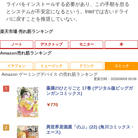
ライバをインストールする必要があり、この手順を怠る
とシステムが不安定になるという。Intelでは古いドライ
バに戻すことを推奨していない。
楽天市場 売れ筋ランキング
ノート
デスクトップ
モニター
本
Amazon売れ筋ランキング
イヤフォン
ミュージック
ドリンク
コミック
■新品■Panasonic Let's note CF-SZ5 C
モバイルモニター 15.6インチ InnoView
道路橋示方書・同解説 II 鋼部材・鋼上部
1
1
1
Amazon ゲーミングデバイス の売れ筋ランキング
F-SZ6 CF-SV1 CF-SV2 CF-SV7 CF-SV8
モバイルディスプレイ 自立型 1920*1080
構造編（令和7年10月） [ 公益社団法
CF-SV9 日本語キーボード
FHD ポータブルモニター IPS液晶パネル
人 日本道路協会 ]
更新日時：2026/08/09 00:06
薄型 軽量 持ち運び 壁掛けに対応 Switc
Anker Soundcore P42i (Bluetooth 6.1)【完
BRUCE WAYNE feat. Flo Milli, ATL Jacob
by Amazon 天然水 ラベルレス 500ml ×24本
薬屋のひとりごと 17巻 (デジタル版ビッグガ
h/PS3/PS4/PS5/Xbox One/PC/スマホ/U
￥4,620
￥18,260
全ワイヤレスイヤホン/ウルトラノイズキャン
[Explicit]
富士山の天然水 バナジウム含有 水 ミネラル
ンガンコミックス)
SBType-C/標準HDMI対応【選べる種
セリング 3.5 / マルチポイント接続 / 最大40時
ウォーター ペットボトル 静岡県産 500ミリリ
類】タッチ/ケース付き/4Kタイプ
間再生 / コンパクト形状/持ち運びに便利 / IP5
ットル (Smart Basic)
￥250
￥770
5 防塵防水位規格/PSE技術基準適合】パープ
￥8,980
【8/05.8/10限定！お買い物マラソン×5の
【 限定生産・特典つき 】YUZURU2027
2
2
ル
￥1,380
つく日｜ポイント最大49.5倍】【超美
羽生結弦カレンダー卓上版 [ 能登 直 ]
品・本体のみ・充電コード あり】2023モ
￥9,990
BRUCE WAYNE feat. Flo Milli, ATL Jacob
異世界居酒屋「のぶ」(22) (角川コミックス・
デル Lenovo 14型 14e Chromebook G
￥2,750
[Explicit]
エース)
【Amazon.co.jp限定】 い・ろ・は・す 2L P
en 3 (第14世代Intel N100/ メモリ4GB/ e
液晶モニター Dell Pro 22モニター E222
2
ET ラベルレス ×8本