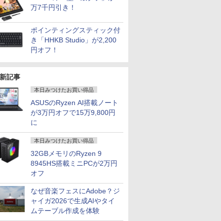
万7千円引き！
ポインティングスティック付
き「HHKB Studio」が2,200
円オフ！
新記事
本日みつけたお買い得品
ASUSのRyzen AI搭載ノート
が3万円オフで15万9,800円
に
本日みつけたお買い得品
32GBメモリのRyzen 9
8945HS搭載ミニPCが2万円
オフ
なぜ音楽フェスにAdobe？ジ
ャイガ2026で生成AIやタイ
ムテーブル作成を体験