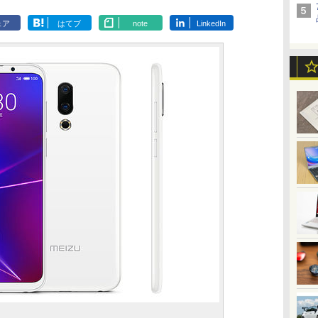
ェア
はてブ
note
LinkedIn