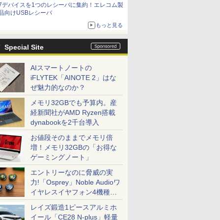
7デバイスを1つのレシーバに集約！エレコム製
品向けUSBレシーバ
もっと見る
Special Site
AIスマートノートの
iFLYTEK「AINOTE 2」はな
ぜ魅力的なのか？
メモリ32GBでも予算内。産
経新聞社がAMD Ryzen搭載
dynabookを2千台導入
お値段そのままでメモリ倍
増！メモリ32GBの「お得な
ゲーミングノート」
エントリーなのに脅威の実
力!「Osprey」Noble Audioワ
イヤレスイヤフォン4機種を
一気に聴く
レイズ鍛造1ピースアルミホ
イール「CE28 N-plus」軽量