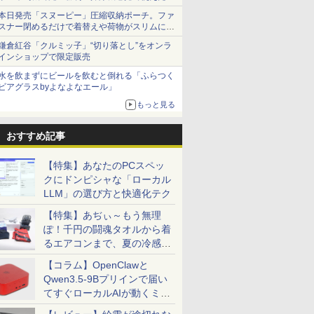
本日発売「スヌーピー」圧縮収納ポーチ。ファ
スナー閉めるだけで着替えや荷物がスリムにま
とまる
鎌倉紅谷「クルミッ子」“切り落とし”をオンラ
インショップで限定販売
水を飲まずにビールを飲むと倒れる「ふらつく
ビアグラスbyよなよなエール」
もっと見る
おすすめ記事
【特集】あなたのPCスペッ
クにドンピシャな「ローカル
LLM」の選び方と快適化テク
【特集】あぢぃ～もう無理
ぽ！千円の闘魂タオルから着
るエアコンまで、夏の冷感グ
ッズ一挙紹介
【コラム】OpenClawと
Qwen3.5-9Bプリインで届い
てすぐローカルAIが動くミニ
PC「SER9 Pro」