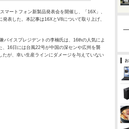
)、スマートフォン新製品発表会を開催し、「16X」、
挙に発表した。本記事は16XとV8について取り上げ、
バイスプレジデントの李楠氏は、16thの人気によ
、16日には台風22号が中国の深センや広州を襲
したが、幸い生産ラインにダメージを与えていない
お