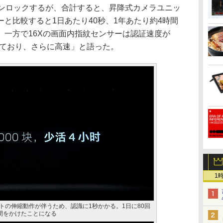
アンロックするが、合計すると、昇降式カメラユニッ
と比較すると1日あたり40秒、1年あたり約4時間
。一方で16Xの画面内指紋センサーは認証速度が
に達しており、さらに高速」と語った。
1
ニットの伸縮動作が伴うため、認識に1秒かかる。1日に80回
間をかけたことになる