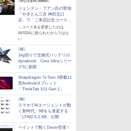
やじうまPC Watch
ジェンスン・フアン氏の聖地
「やきとん三吉 神田北口
店」で「ご来店記念コース」
を娘と堪能
～コース名を変更したのは
NVIDIAに怒られたからではな
い
AI
1kg切りで交換式バッテリの
dynabook、Core Ultraシリー
ズ3に刷新
Snapdragon 7s Gen 3搭載11
型Androidタブレット
「ThinkTab X11 Gen 1」
AI
スマホでAIエージェントが動
く新時代。9Bをも凌駕する
「LFM2.5-2.6B」公開
ペイントで動くDoom登場！