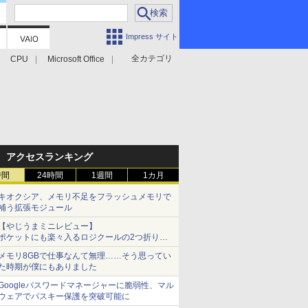
Impress サイト
全カテゴリ
CPU
Microsoft Office
アクセスランキング
時間
24時間
1週間
1カ月
キオクシア、メモリ不足をフラッシュメモリで
補う拡張モジュール
【やじうまミニレビュー】
ポケットにも楽々入るロジクールの2つ折りマ
ウス「Mobi Fold」。その気になるギミックと
メモリ8GBで仕事なんて無理……そう思ってい
は？
た時期が僕にもありました
Googleパスワードマネージャーに脆弱性、マル
ウェアでパスキー保護を突破可能に