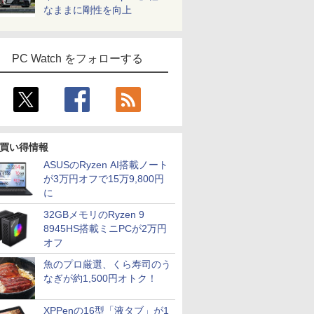
なままに剛性を向上
PC Watch をフォローする
買い得情報
ASUSのRyzen AI搭載ノート
が3万円オフで15万9,800円
に
32GBメモリのRyzen 9
8945HS搭載ミニPCが2万円
オフ
魚のプロ厳選、くら寿司のう
なぎが約1,500円オトク！
XPPenの16型「液タブ」が1