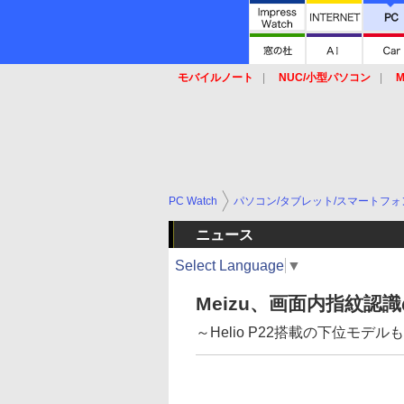
モバイルノート
NUC/小型パソコン
M
SSD
キーボード
マウス
PC Watch
パソコン/タブレット/スマートフォ
ニュース
Select Language
▼
Meizu、画面内指紋認
～Helio P22搭載の下位モデルも