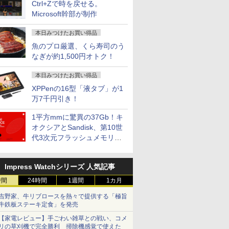
Ctrl+Zで時を戻せる。
Microsoft幹部が制作
本日みつけたお買い得品
魚のプロ厳選、くら寿司のう
なぎが約1,500円オトク！
本日みつけたお買い得品
XPPenの16型「液タブ」が1
万7千円引き！
1平方mmに驚異の37Gb！キ
オクシアとSandisk、第10世
代3次元フラッシュメモリを
開発
Impress Watchシリーズ 人気記事
時間
24時間
1週間
1カ月
吉野家、牛リブロースを熱々で提供する「極旨
牛鉄板ステーキ定食」を発売
【家電レビュー】手ごわい雑草との戦い、コメ
リの草刈機で完全勝利 掃除機感覚で使えた