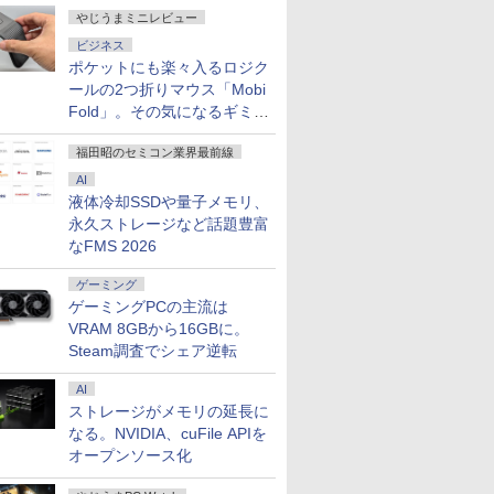
やじうまミニレビュー
ビジネス
ポケットにも楽々入るロジク
ールの2つ折りマウス「Mobi
Fold」。その気になるギミッ
クとは？
福田昭のセミコン業界最前線
AI
液体冷却SSDや量子メモリ、
永久ストレージなど話題豊富
なFMS 2026
ゲーミング
ゲーミングPCの主流は
VRAM 8GBから16GBに。
Steam調査でシェア逆転
AI
ストレージがメモリの延長に
なる。NVIDIA、cuFile APIを
オープンソース化