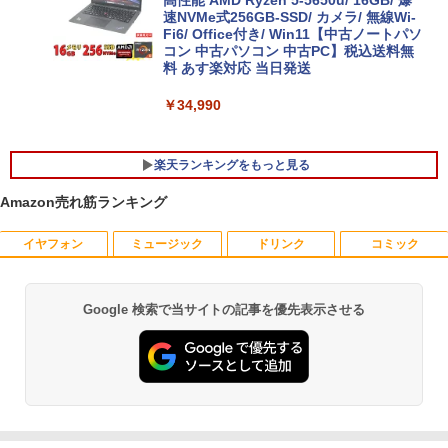
速NVMe式256GB-SSD/ カメラ/ 無線Wi-
Fi6/ Office付き/ Win11【中古ノートパソ
コン 中古パソコン 中古PC】税込送料無
料 あす楽対応 当日発送
￥34,990
楽天ランキングをもっと見る
Amazon売れ筋ランキング
イヤフォン
ミュージック
ドリンク
コミック
ポイント10倍 中古パソコン デスクトッ
アンダーニンジャ（18） 【電子書籍】[
1
1
プパソコン Windows 11【Office付】
花沢健吾 ]
【Windows 11 Pro 64Bit搭載】DELL O
ptiplexシリーズ Core i5搭載/4G/新品SS
￥792
Google 検索で当サイトの記事を優先表示させる
Anker Soundcore P40i オフホワイト
BRUCE WAYNE feat. Flo Milli, ATL Jacob
【Amazon.co.jp限定】 い・ろ・は・す 2L P
薬屋のひとりごと 17巻 (デジタル版ビッグガ
D 120GB/DVD-ROM/送料無料【オプショ
[Explicit]
ET ラベルレス ×8本
ンガンコミックス)
ン色々有】
￥7,990
￥250
￥1,112
￥770
￥24,800
熱帯魚・水草大図鑑 定番種から新種まで
2
￥6,600
Anker Soundcore P31i ブラック
BRUCE WAYNE feat. Flo Milli, ATL Jacob
by Amazon 天然水 ラベルレス 500ml ×24本
異世界居酒屋「のぶ」(22) (角川コミックス・
【エントリーでポイント100％還元のチ