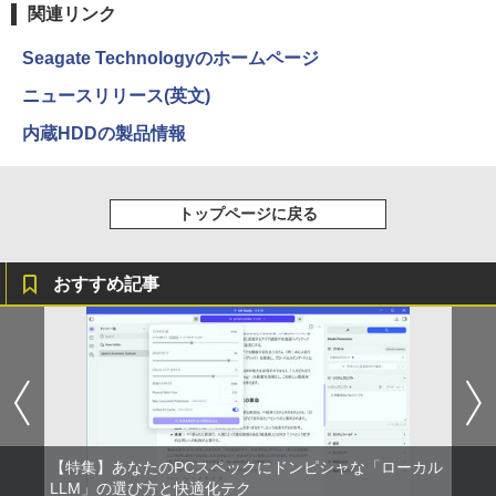
2
[Explicit]
富士山の天然水 バナジウム含有 水 ミネラル
エース)
関連リンク
ャンス】GMKtec ミニpc G3 Pro Intel C
ウォーター ペットボトル 静岡県産 500ミリリ
￥5,990
ore i3 10110U 16GB DDR4 64GBまで増
ットル (Smart Basic)
￥250
￥832
設 512GB SSD M.2 2242 最大8TB Wind
Seagate Technologyのホームページ
ows11 Pro mini pc 4.1GHz WIFI6 BT5.
￥1,380
2 小型PC VESA対応 ミニパソコン 2画面
ニュースリリース(英文)
看護師・看護学生のためのレビューブッ
3
高性能 みにpc nucbox 省エネ デスクト
ク 2027 [ 岡庭 豊 ]
ップPC
Anker Soundcore Liberty 5 アプリコットピ
On My Road (Stadium ver.)
ONE PIECE モノクロ版 115 (ジャンプコミッ
内蔵HDDの製品情報
ンク
クスDIGITAL)
by Amazon 炭酸水 ラベルレス 500ml ×24本
￥6,930
強炭酸水 ペットボトル 500ミリリットル (Sm
￥66,248
￥250
art Basic)
￥-
￥594
トップページに戻る
￥1,625
[VETESA正規販売店]デスクトップパソ
これから俺は、後輩に抱かれます 6【電
3
4
コン PC 一体型 新品 Windows11 27型 C
【2026年アップグレード版】AOKIMI ワイヤ
On My Road (Stadium ver.)
HUNTER×HUNTER モノクロ版 39 (ジャンプ
子限定かきおろし付】 【電子書籍】[ 佳
おすすめ記事
ore i7 第4世代 Office付き メモリ16GB
レスイヤホン bluetooth イヤホン V12 小型
コミックスDIGITAL)
門サエコ ]
by Amazon 天然水ラベルレス 2L×9本
SSD512GB 初期設定済 ホワイト ブラッ
軽量 ブルートゥースHi-Fi 最大36時間再生 ぶ
￥250
ク
るーとゅーす コードレス ENCノイズキャン
￥572
￥878
￥1,117
セリング 自動ペアリング Type-C充電 マイク
付き 防水 タッチ式音量調整 スポーツ/通勤/通
￥69,800
学/WEB会議(ホワイト)
BUGS LIFE
スーパーの裏でヤニ吸うふたり 9巻 (デジタル
あかね噺 23 【電子書籍】[ 末永裕樹 ]
5
￥1,964
版ビッグガンガンコミックス)
コカ・コーラ やかんの麦茶 from 爽健美茶 ラ
GMKtec GMK-K8 PLUS-32/1T-W11Pro
ベルレス 650mlPET×24本
4
￥250
￥572
(8845HS)
【特集】あなたのPCスペックにドンピシャな「ローカル
￥810
LLM」の選び方と快適化テク
Xiaomi シャオミ REDMI Buds 8 Lite ワイヤ
￥2,009