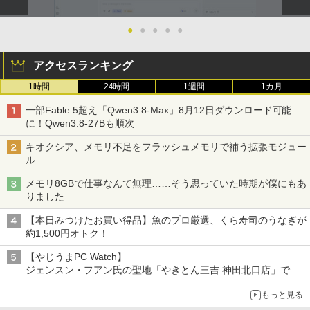
レスイヤホン Bluetooth 5.4 ノイズキャンセ
￥124,800
リング ANC 36時間再生
●
●
●
●
●
￥2,980
アクセスランキング
デスクトップPC Ryzen7 5700G メモリ1
5
6GB SSD1TB B550 グラボなし
1時間
24時間
1週間
1カ月
￥148,700
一部Fable 5超え「Qwen3.8-Max」8月12日ダウンロード可能
に！Qwen3.8-27Bも順次
キオクシア、メモリ不足をフラッシュメモリで補う拡張モジュー
ル
メモリ8GBで仕事なんて無理……そう思っていた時期が僕にもあ
りました
【本日みつけたお買い得品】魚のプロ厳選、くら寿司のうなぎが
約1,500円オトク！
【やじうまPC Watch】
ジェンスン・フアン氏の聖地「やきとん三吉 神田北口店」で
「ご来店記念コース」を娘と堪能
もっと見る
～コース名を変更したのはNVIDIAに怒られたからではない