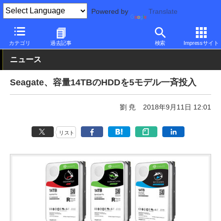
Powered by
Translate
PC Watch
半導体/周辺機器
HDD（ハードディスク）
Seagate
カテゴリ
過去記事
検索
Impressサイト
ニュース
Seagate、容量14TBのHDDを5モデル一斉投入
劉 尭
2018年9月11日 12:01
リスト